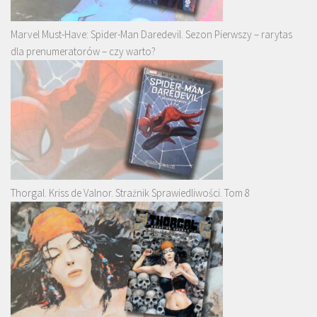
Marvel Must-Have: Spider-Man Daredevil. Sezon Pierwszy – rarytas
dla prenumeratorów – czy warto?
Thorgal. Kriss de Valnor. Strażnik Sprawiedliwości. Tom 8