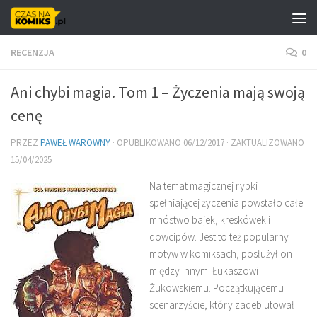
Skip to content
RECENZJA
0
Ani chybi magia. Tom 1 – Życzenia mają swoją
cenę
PRZEZ
PAWEŁ WAROWNY
· OPUBLIKOWANO
06/12/2017
· ZAKTUALIZOWANO
15/04/2025
Na temat magicznej rybki
spełniającej życzenia powstało całe
mnóstwo bajek, kreskówek i
dowcipów. Jest to też popularny
motyw w komiksach, posłużył on
między innymi Łukaszowi
Żukowskiemu. Początkującemu
scenarzyście, który zadebiutował