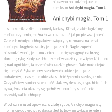
niedawno na rodzimej scenie
komiksem
Ani chybi magia. Tom 1
.
Ani chybi magia. Tom 1
Jest to komiks z klimatu comedy fantasy. Klimat, z jakim będziemy
mieli do czynienia, można łatwo rozpoznać już po pierwszej scenie.
Czterech młodych chłopaków łowiąc ryby rozmawia na temat
kobiecych krągłości siostry jednego z nich. Nagle, zupełnie
niespodziewanie, jednemu z nich udaje się wyciągnąć na brzeg
dorodną rybę. Kiedy już chłopcy mieli wsadzić rybie w tyłek kij i upiec
ją nad ogniskiem, ta przemówiła ludzkim głosem. Dalej możecie już
się domyślić. Ryba wpierw zażartowała sobie z jednego z
bohaterów, a następnie obiecała spełnić życzenia każdego z nich.
Oczywiście w zamian za wolność. Jak zwykle w tego typu historiach
bywa, życzenia okazały się spełnić w nieco inny sposób niż
przewidywali to chłopcy.
W odróżnieniu od opowieści o złotej rybce, Ani chybi magia w tym
momencie dopiero się rozkręca. Jest to bowiem wyłącznie jeden