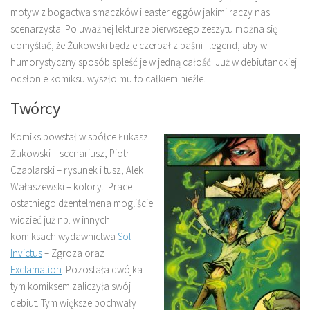
motyw z bogactwa smaczków i easter eggów jakimi raczy nas
scenarzysta. Po uważnej lekturze pierwszego zeszytu można się
domyślać, że Żukowski będzie czerpał z baśni i legend, aby w
humorystyczny sposób spleść je w jedną całość. Już w debiutanckiej
odsłonie komiksu wyszło mu to całkiem nieźle.
Twórcy
Komiks powstał w spółce Łukasz
Żukowski – scenariusz, Piotr
Czaplarski – rysunek i tusz, Alek
Wałaszewski – kolory. Prace
ostatniego dżentelmena mogliście
widzieć już np. w innych
komiksach wydawnictwa
Sol
Invictus
– Zgroza oraz
Exclamation
. Pozostała dwójka
tym komiksem zaliczyła swój
debiut. Tym większe pochwały