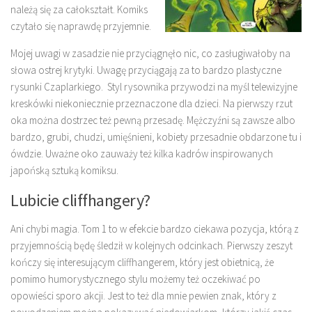
należą się za całokształt. Komiks
czytało się naprawdę przyjemnie.
Mojej uwagi w zasadzie nie przyciągnęło nic, co zasługiwałoby na
słowa ostrej krytyki. Uwagę przyciągają za to bardzo plastyczne
rysunki Czaplarkiego. Styl rysownika przywodzi na myśl telewizyjne
kreskówki niekoniecznie przeznaczone dla dzieci. Na pierwszy rzut
oka można dostrzec też pewną przesadę. Mężczyźni są zawsze albo
bardzo, grubi, chudzi, umięśnieni, kobiety przesadnie obdarzone tu i
ówdzie. Uważne oko zauważy też kilka kadrów inspirowanych
japońską sztuką komiksu.
Lubicie cliffhangery?
Ani chybi magia. Tom 1 to w efekcie bardzo ciekawa pozycja, którą z
przyjemnością będę śledził w kolejnych odcinkach. Pierwszy zeszyt
kończy się interesującym cliffhangerem, który jest obietnicą, że
pomimo humorystycznego stylu możemy też oczekiwać po
opowieści sporo akcji. Jest to też dla mnie pewien znak, który z