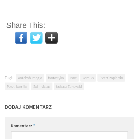
Share This:
Tagi:
Ani chybi magia
fantastyka
Inne
komiks
Piotr Czaplarski
Polski komiks
Sol Invictus
Łukasz Żukowski
DODAJ KOMENTARZ
Komentarz
*