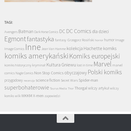
TAGI:
DC Comics
DC
Batman
dla dzieci
Avengers
Dark Horse Comics
Egmont
fantastyka
Grzegorz Rosiński
humor
fantasy
Image
horror
Inne
kolekcja Hachette
komiks
Image Comics
Jean Van Hamme
komiks amerykański
Komiks europejski
Marvel
Kultura Gniewu
komiks historyczny
kryminał
lost in time
marvel
Polski komiks
obyczajowy
Non Stop Comics
comics
Nagle Comics
science fiction
Spider-man
przygodowy
Secret Wars
recenzja
superbohaterowie
Thorgal
wilczy artykuł
wilczy
Taurus Media
Thor
WKKM
X-men
komiks
wilk
zapowiedzi