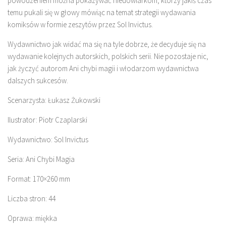
powodzeniem można pokazywać niedowiarkom, którzy jakiś czas
temu pukali się w głowy mówiąc na temat strategii wydawania
komiksów w formie zeszytów przez Sol Invictus.
Wydawnictwo jak widać ma się na tyle dobrze, że decyduje się na
wydawanie kolejnych autorskich, polskich serii. Nie pozostaje nic,
jak życzyć autorom Ani chybi magii i włodarzom wydawnictwa
dalszych sukcesów.
Scenarzysta: Łukasz Żukowski
Ilustrator: Piotr Czaplarski
Wydawnictwo: Sol Invictus
Seria: Ani Chybi Magia
Format: 170×260 mm
Liczba stron: 44
Oprawa: miękka