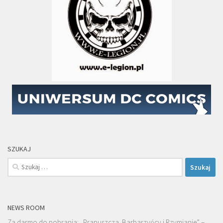
SZUKAJ
Szukaj:
NEWS ROOM
Za darmo do pobrania: „Prapuszcza. Barbarzyńcy i Rzymianie” –