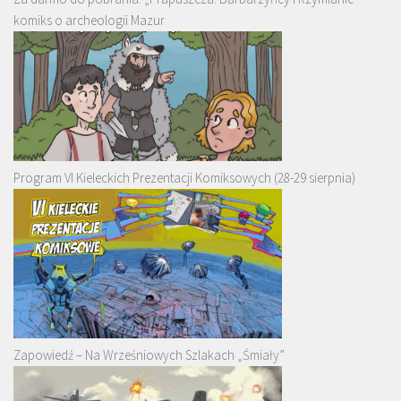
komiks o archeologii Mazur
Program VI Kieleckich Prezentacji Komiksowych (28-29 sierpnia)
Zapowiedź – Na Wrześniowych Szlakach „Śmiały”