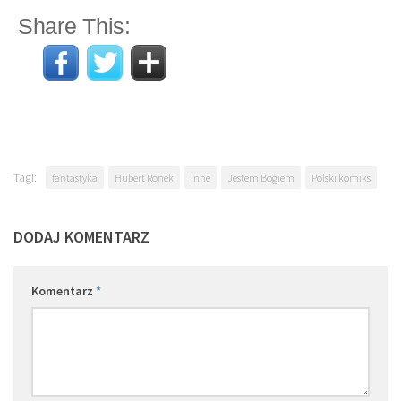
Share This:
Tagi:
fantastyka
Hubert Ronek
Inne
Jestem Bogiem
Polski komiks
DODAJ KOMENTARZ
Komentarz
*