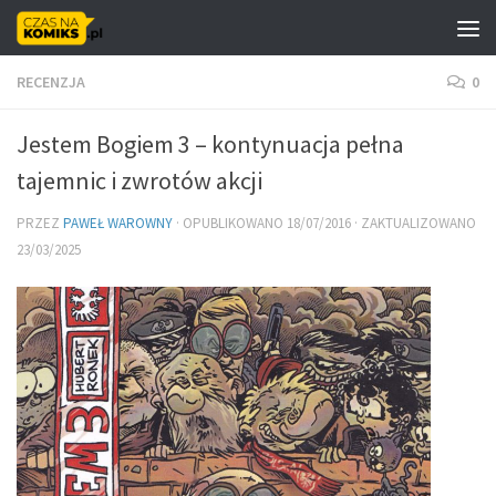
Skip to content
RECENZJA
0
Jestem Bogiem 3 – kontynuacja pełna
tajemnic i zwrotów akcji
PRZEZ
PAWEŁ WAROWNY
· OPUBLIKOWANO
18/07/2016
· ZAKTUALIZOWANO
23/03/2025