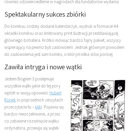
również odzwierciedlenie w nagrodach dla fundatorów wydania.
Spektakularny sukces zbiórki
Do komiksu zostały dodane kalendarzyk, wydruk w formacie A4
okładki komiksu oraz limitowany print ilustracji przedstawiającej
głównego bohatera. Krótko mówiąc bardzo fajny pakiet, wszyscy
wspierający na pewno byli zadowoleni. Jednak głównym powodem
do zadowolenia jest sam komiks, o którym kilka słów poniżej.
Zawiła intryga i nowe wątki
Jestem Bogiem 3 podejmuje
wszystkie wątki jakie do tej pory
wplótł w swoją opowieść
Hubert
Ronek
(o poprzednich zeszytach
przeczytacie tu –
klik
). Pojawia się
bardzo nieoczekiwane, a przez
co zabawne rozwinięcie wątku
ordynatora, przewija się wątek