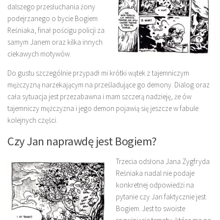
dalszego przesłuchania żony
podejrzanego o bycie Bogiem
Reśniaka, finał pościgu policji za
samym Janem oraz kilka innych
ciekawych motywów.
Do gustu szczególnie przypadł mi krótki wątek z tajemniczym
mężczyzną narzekającym na prześladujące go demony. Dialog oraz
cała sytuacja jest przezabawna i mam szczerą nadzieję, że ów
tajemniczy mężczyzna i jego demon pojawią się jeszcze w fabule
kolejnych części.
Czy Jan naprawdę jest Bogiem?
Trzecia odsłona Jana Zygfryda
Reśniaka nadal nie podaje
konkretnej odpowiedzi na
pytanie czy Jan faktycznie jest
Bogiem. Jest to swoiste