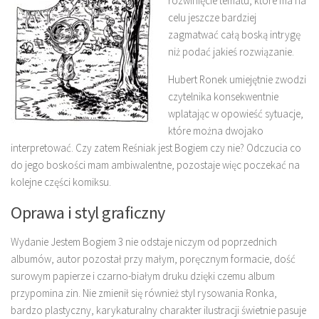
rozwinięcie tematu, które ma na
celu jeszcze bardziej
zagmatwać całą boską intrygę
niż podać jakieś rozwiązanie.
Hubert Ronek umiejętnie zwodzi
czytelnika konsekwentnie
wplatając w opowieść sytuacje,
które można dwojako
interpretować. Czy zatem Reśniak jest Bogiem czy nie? Odczucia co
do jego boskości mam ambiwalentne, pozostaje więc poczekać na
kolejne części komiksu.
Oprawa i styl graficzny
Wydanie Jestem Bogiem 3 nie odstaje niczym od poprzednich
albumów, autor pozostał przy małym, poręcznym formacie, dość
surowym papierze i czarno-białym druku dzięki czemu album
przypomina zin. Nie zmienił się również styl rysowania Ronka,
bardzo plastyczny, karykaturalny charakter ilustracji świetnie pasuje