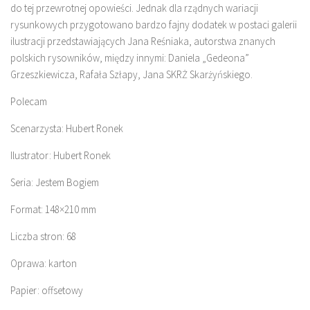
do tej przewrotnej opowieści. Jednak dla rządnych wariacji
rysunkowych przygotowano bardzo fajny dodatek w postaci galerii
ilustracji przedstawiających Jana Reśniaka, autorstwa znanych
polskich rysowników, między innymi: Daniela „Gedeona”
Grzeszkiewicza, Rafała Szłapy, Jana SKRŻ Skarżyńskiego.
Polecam
Scenarzysta: Hubert Ronek
Ilustrator: Hubert Ronek
Seria: Jestem Bogiem
Format: 148×210 mm
Liczba stron: 68
Oprawa: karton
Papier: offsetowy