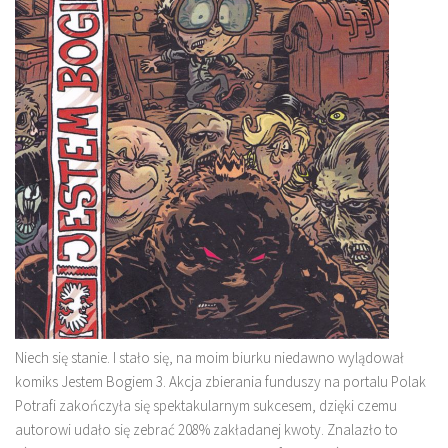
Niech się stanie. I stało się, na moim biurku niedawno wylądował
komiks Jestem Bogiem 3. Akcja zbierania funduszy na portalu Polak
Potrafi zakończyła się spektakularnym sukcesem, dzięki czemu
autorowi udało się zebrać 208% zakładanej kwoty. Znalazło to