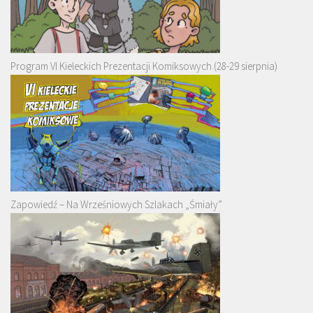
Program VI Kieleckich Prezentacji Komiksowych (28-29 sierpnia)
Zapowiedź – Na Wrześniowych Szlakach „Śmiały”