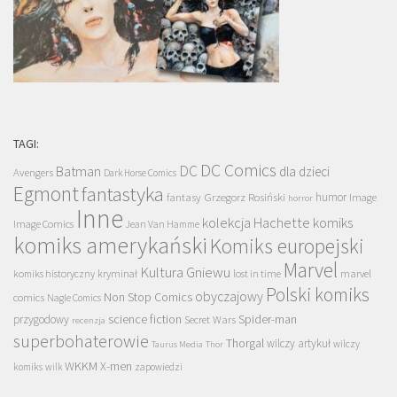
TAGI:
DC Comics
DC
Batman
dla dzieci
Avengers
Dark Horse Comics
Egmont
fantastyka
Grzegorz Rosiński
humor
fantasy
Image
horror
Inne
kolekcja Hachette
komiks
Image Comics
Jean Van Hamme
komiks amerykański
Komiks europejski
Marvel
Kultura Gniewu
komiks historyczny
kryminał
lost in time
marvel
Polski komiks
obyczajowy
Non Stop Comics
comics
Nagle Comics
science fiction
Spider-man
przygodowy
Secret Wars
recenzja
superbohaterowie
Thorgal
wilczy artykuł
wilczy
Taurus Media
Thor
WKKM
X-men
komiks
wilk
zapowiedzi