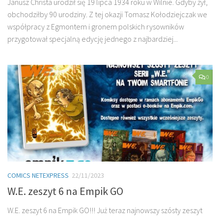
Janusz Christa urodził się 19 lipca 1934 roku w Wilnie. Gdyby żył,
obchodziłby 90 urodziny. Z tej okazji Tomasz Kołodziejczak we
współpracy z Egmontem i gronem polskich rysowników
przygotował specjalną edycję jednego z najbardziej...
0
COMICS NETEXPRESS
22/11/2023
W.E. zeszyt 6 na Empik GO
W.E. zeszyt 6 na Empik GO!!! Już teraz najnowszy szósty zeszyt