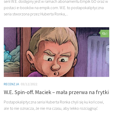
serii W.E. dostępny jest w ramach abonamentu Empik GO oraz w
postaci e-booków na empik.com. W.E. to postapokaliptyczna
seria stworzona przez Huberta Ronka,...
0
RECENZJA
03/12/2022
W.E. Spin-off. Maciek – mała przerwa na frytki
Postapokaliptyczna seria Huberta Ronka chyli się ku końcowi,
ale to nie oznacza, że nie ma czasu, aby lekko rozciągnąć