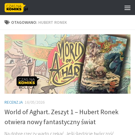
Skip to content
OTAGOWANO:
HUBERT RONEK
RECENZJA
16/05/2026
World of Aghart. Zeszyt 1 – Hubert Ronek
otwiera nowy fantastyczny świat
Na dobre rzeczy warto czekać. Jeśli śledzicie twórczość