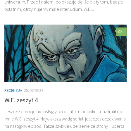
uniwersum. Przed finałem, bo okazuje się, że piąty tom, będzie
ostatnim, otrzymujemy małe interludium. W.E....
0
RECENZJA
25/07/2022
W.E. zeszyt 4
Jeszcze emocje nie ostygły po ostatnim odcinku, a już trafił do
mnie W.E. zeszyt 4. Największą wadą seriali jest czas oczekiwania
na następny epizod. Także szybkie uderzenie ze strony Huberta