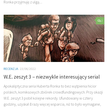
Ronka przyjmuję z ulgą....
2
RECENZJA
23/06/2022
W.E. zeszyt 3 – niezwykle interesujący serial
Apokaliptyczna seria Huberta Ronka to bez wątpienia hicior
polskich, komiksowych zbiórek crowdfundingowych. Przy okazji
W.E. zeszyt 3 pobił kolejne rekordy. Ufundowany w cztery
godziny, uzyskał 8 razy więcej wsparcia, niż to było wymagane,