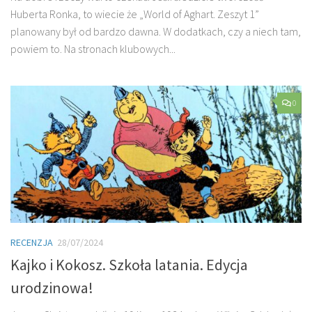
Huberta Ronka, to wiecie że „World of Aghart. Zeszyt 1”
planowany był od bardzo dawna. W dodatkach, czy a niech tam,
powiem to. Na stronach klubowych...
0
RECENZJA
28/07/2024
Kajko i Kokosz. Szkoła latania. Edycja
urodzinowa!