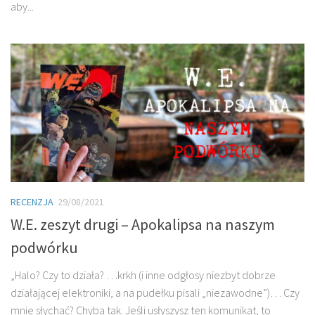
aby...
RECENZJA
29/08/2021
W.E. zeszyt drugi – Apokalipsa na naszym
podwórku
„Halo? Czy to działa? …krkh (i inne odgłosy niezbyt dobrze
działającej elektroniki, a na pudełku pisali „niezawodne”)… Czy
mnie słychać? Chyba tak. Jeśli usłyszysz ten komunikat, to