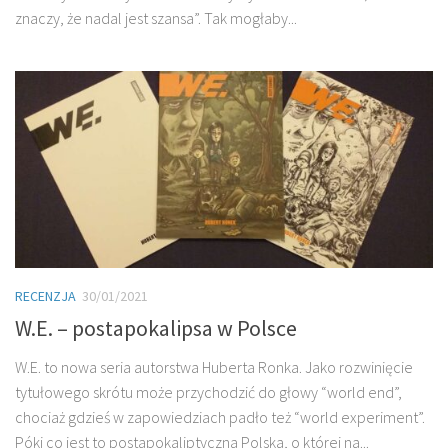
znaczy, że nadal jest szansa”. Tak mogłaby...
RECENZJA
30/01/2021
W.E. – postapokalipsa w Polsce
W.E. to nowa seria autorstwa Huberta Ronka. Jako rozwinięcie
tytułowego skrótu może przychodzić do głowy “world end”,
chociaż gdzieś w zapowiedziach padło też “world experiment”.
Póki co jest to postapokaliptyczna Polska, o której na...