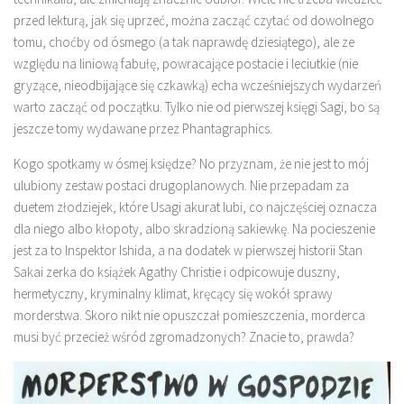
przed lekturą, jak się uprzeć, można zacząć czytać od dowolnego
tomu, choćby od ósmego (a tak naprawdę dziesiątego), ale ze
względu na liniową fabułę, powracające postacie i leciutkie (nie
gryzące, nieodbijające się czkawką) echa wcześniejszych wydarzeń
warto zacząć od początku. Tylko nie od pierwszej księgi Sagi, bo są
jeszcze tomy wydawane przez Phantagraphics.
Kogo spotkamy w ósmej księdze? No przyznam, że nie jest to mój
ulubiony zestaw postaci drugoplanowych. Nie przepadam za
duetem złodziejek, które Usagi akurat lubi, co najczęściej oznacza
dla niego albo kłopoty, albo skradzioną sakiewkę. Na pocieszenie
jest za to Inspektor Ishida, a na dodatek w pierwszej historii Stan
Sakai zerka do książek Agathy Christie i odpicowuje duszny,
hermetyczny, kryminalny klimat, kręcący się wokół sprawy
morderstwa. Skoro nikt nie opuszczał pomieszczenia, morderca
musi być przecież wśród zgromadzonych? Znacie to, prawda?