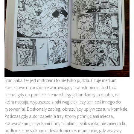
Stan Sakai też jest mistrzem i to nie tylko pędzla. Czuje medium
komiksowe na poziomie wprawiającym w osłupienie. Jest taka
scena, gdy do pomieszczenia wbiegają bandziory, a osoba, na
którą nastają, wypuszcza z ręki węgielek (czy tam coś innego do
rysowania). Doskonały zabieg, obrazujący upływ czasu w komiksie.
Podczas gdy autor zapełnia trzy strony pchnięciami miecza,
kołowrotkami, młynkami i innymi takimi, rysik spokojnie zmierza ku
podłodze, by stuknąć o deski dopiero w momencie, gdy wszyscy