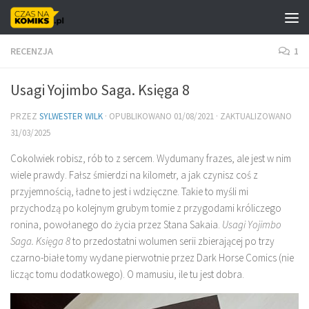
Skip to content
RECENZJA
1
Usagi Yojimbo Saga. Księga 8
PRZEZ
SYLWESTER WILK
· OPUBLIKOWANO
01/08/2021
· ZAKTUALIZOWANO
31/03/2025
Cokolwiek robisz, rób to z sercem. Wydumany frazes, ale jest w nim
wiele prawdy. Fałsz śmierdzi na kilometr, a jak czynisz coś z
przyjemnością, ładne to jest i wdzięczne. Takie to myśli mi
przychodzą po kolejnym grubym tomie z przygodami króliczego
ronina, powołanego do życia przez Stana Sakaia.
Usagi
Yojimbo
Saga. Księga 8
to przedostatni wolumen serii zbierającej po trzy
czarno-białe tomy wydane pierwotnie przez Dark Horse Comics (nie
licząc tomu dodatkowego). O mamusiu, ile tu jest dobra.