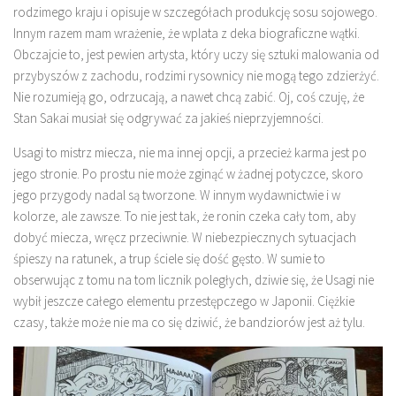
rodzimego kraju i opisuje w szczegółach produkcję sosu sojowego.
Innym razem mam wrażenie, że wplata z deka biograficzne wątki.
Obczajcie to, jest pewien artysta, który uczy się sztuki malowania od
przybyszów z zachodu, rodzimi rysownicy nie mogą tego zdzierżyć.
Nie rozumieją go, odrzucają, a nawet chcą zabić. Oj, coś czuję, że
Stan Sakai musiał się odgrywać za jakieś nieprzyjemności.
Usagi to mistrz miecza, nie ma innej opcji, a przecież karma jest po
jego stronie. Po prostu nie może zginąć w żadnej potyczce, skoro
jego przygody nadal są tworzone. W innym wydawnictwie i w
kolorze, ale zawsze. To nie jest tak, że ronin czeka cały tom, aby
dobyć miecza, wręcz przeciwnie. W niebezpiecznych sytuacjach
śpieszy na ratunek, a trup ściele się dość gęsto. W sumie to
obserwując z tomu na tom licznik poległych, dziwie się, że Usagi nie
wybił jeszcze całego elementu przestępczego w Japonii. Ciężkie
czasy, także może nie ma co się dziwić, że bandziorów jest aż tylu.