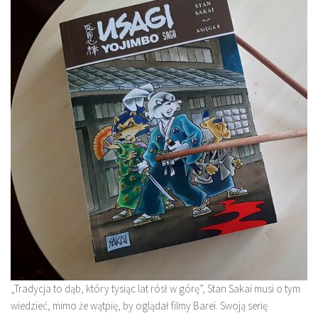
„Tradycja to dąb, który tysiąc lat rósł w górę”, Stan Sakai musi o tym
wiedzieć, mimo że wątpię, by oglądał filmy Barei. Swoją serię