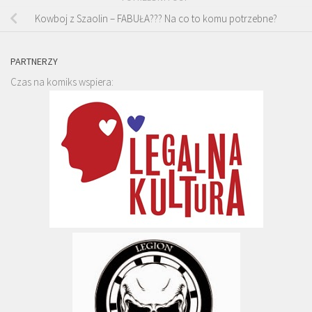
Kowboj z Szaolin – FABUŁA??? Na co to komu potrzebne?
PARTNERZY
Czas na komiks wspiera: