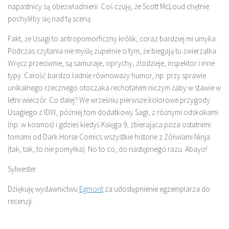
napastnicy są obezwładnieni. Coś czuję, że Scott McLoud chętnie
pochyliłby się nad tą sceną.
Fakt, że Usagi to antropomorficzny królik, coraz bardziej mi umyka.
Podczas czytania nie myślę zupełnie o tym, że biegają tu zwierzątka.
Wręcz przeciwnie, są samuraje, oprychy, złodzieje, inspektor i inne
typy. Całość bardzo ładnie równoważy humor, np. przy sprawie
unikalnego rzecznego otoczaka rechotałem niczym żaby w stawie w
letni wieczór. Co dalej? We wrześniu pierwsze kolorowe przygody
Usagiego z IDW, później tom dodatkowy Sagi, z różnymi odskokami
(np. w kosmos) i gdzieś kiedyś Księga 9, zbierająca poza ostatnimi
tomami od Dark Horse Comics wszystkie historie z Żółwiami Ninja
(tak, tak, to nie pomyłka). No to co, do następnego razu. Abayo!
Sylwester
Dziękuję wydawnictwu
Egmont
za udostępnienie egzemplarza do
recenzji.