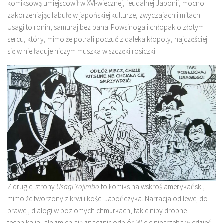
komiksową umiejscowił w XVI-wiecznej, feudalnej Japonii, mocno
zakorzeniając fabułę w japońskiej kulturze, zwyczajach i mitach.
Usagi to ronin, samuraj bez pana. Powsinoga i chłopak o złotym
sercu, który, mimo że potrafi poczuć z daleka kłopoty, najczęściej
się w nie ładuje niczym muszka w szczęki rosiczki.
Z drugiej strony
Usagi
Yojimbo
to komiks na wskroś amerykański,
mimo że tworzony z krwi i kości Japończyka. Narracja od lewej do
prawej, dialogi w poziomych chmurkach, takie niby drobne
technikalia, ale zmieniają znacznie odbiór. Wiele nie trzeba wiedzieć