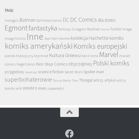
TAGI:
DC Comics
DC
Batman
dla dzieci
Avengers
Dark Horse Comics
Egmont
fantastyka
Grzegorz Rosiński
humor
fantasy
Image
horror
Inne
kolekcja Hachette
komiks
Image Comics
Jean Van Hamme
komiks amerykański
Komiks europejski
Marvel
Kultura Gniewu
komiks historyczny
kryminał
lost in time
marvel
Polski komiks
obyczajowy
Non Stop Comics
comics
Nagle Comics
science fiction
Spider-man
przygodowy
Secret Wars
recenzja
superbohaterowie
Thorgal
wilczy artykuł
wilczy
Taurus Media
Thor
WKKM
X-men
komiks
wilk
zapowiedzi