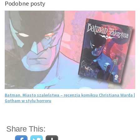
Podobne posty
Batman. Miasto szaleństwa – recenzja komiksu Christiana Warda |
Gotham w stylu horroru
Share This: