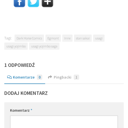
Tagi:
Dark Horse Comics
Egmont
Inne
stan sakai
usagi
usagi yojimbo
usagi yojimbo saga
1 ODPOWIEDŹ
Komentarze
0
Pingbacki
1
DODAJ KOMENTARZ
Komentarz
*