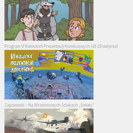
Program VI Kieleckich Prezentacji Komiksowych (28-29 sierpnia)
Zapowiedź – Na Wrześniowych Szlakach „Śmiały”