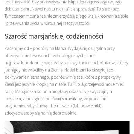
teraźniejszość. Czy przewidywania Filipa Jędrzejewskiego w jego
debiutanckim „Nawet nas tu nie ma” się sprawdzą? To się okaże.
Tymczasem można realnie zmierzyć się z jego wizją kreowania siebie
i przeżywania życia w wirtualnej rzeczywistości.
Szarość marsjańskiej codzienności
Zacznijmy od – podróży na Marsa. Wydaje się osiągalna przy
obecnych możliwościach technologicznych, choć
najprawdopodobniej wiązałaby się z wysłaniem ochotników, którzy
już nigdy nie wróciliby na Ziemię. Nadal brzmi to ekscytująco –
odkrywanie nieznanego, podróż w miejsce, które z perspektywy
Ziemi jest jedynie kropką na niebie. Tu Filip Jędrzejewski może mieć
rację. Marsjańska kolonia mogłaby okazać się zwyczajnym
miejscem, a odległość od Ziemi sprawiłaby, że praca tam
przypominałaby służbę – bo niewielu (lub prawie nikt)
zdecydowałoby się na nią dobrowolnie.