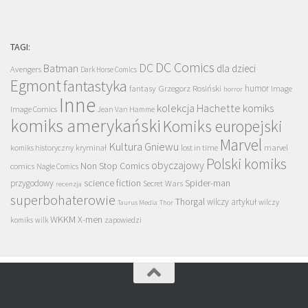
TAGI:
DC Comics
DC
Batman
dla dzieci
Avengers
Dark Horse Comics
Egmont
fantastyka
Grzegorz Rosiński
humor
fantasy
Image
horror
Inne
kolekcja Hachette
komiks
Image Comics
Jean Van Hamme
komiks amerykański
Komiks europejski
Marvel
Kultura Gniewu
komiks historyczny
kryminał
lost in time
marvel
Polski komiks
obyczajowy
Non Stop Comics
comics
Nagle Comics
science fiction
Spider-man
przygodowy
Secret Wars
recenzja
superbohaterowie
Thorgal
wilczy artykuł
wilczy
Taurus Media
Thor
WKKM
X-men
komiks
wilk
zapowiedzi