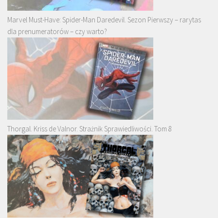
Marvel Must-Have: Spider-Man Daredevil. Sezon Pierwszy – rarytas
dla prenumeratorów – czy warto?
Thorgal. Kriss de Valnor. Strażnik Sprawiedliwości. Tom 8