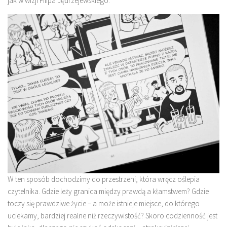
jak w wizji Filipa Jędrzejewskiego.
W ten sposób dochodzimy do przestrzeni, która wręcz oślepia
czytelnika. Gdzie leży granica między prawdą a kłamstwem? Gdzie
toczy się prawdziwe życie – a może istnieje miejsce, do którego
uciekamy, bardziej realne niż rzeczywistość? Skoro codzienność jest