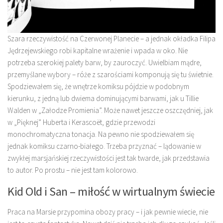
Szara rzeczywistość na Czerwonej Planecie – a jednak okładka Filipa
Jędrzejewskiego robi kapitalne wrażenie i wpada w oko. Nie
potrzeba szerokiej palety barw, by zauroczyć. Uwielbiam mądre,
przemyślane wybory – róże z szarościami komponują się tu świetnie.
Spodziewałem się, że wnętrze komiksu pójdzie w podobnym
kierunku, z jedną lub dwiema dominującymi barwami, jak u Tillie
Walden w „Załodze Promienia”. Może nawet jeszcze oszczędniej, jak
w „Pięknej” Huberta i Kerascoët, gdzie przewodzi
monochromatyczna tonacja. Na pewno nie spodziewałem się
jednak komiksu czarno-białego. Trzeba przyznać – lądowanie w
zwykłej marsjańskiej rzeczywistości jest tak twarde, jak przedstawia
to autor. Po prostu – nie jest tam kolorowo.
Kid Old i San – miłość w wirtualnym świecie
Praca na Marsie przypomina obozy pracy – i jak pewnie wiecie, nie