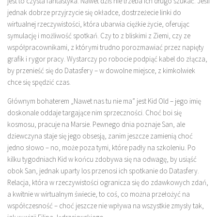
jest to czysta fantastyka. Nawet dziś nie trzeba ich długo szukać. Jeśli
jednak dobrze przyjrzycie się okładce, dostrzeżecie linki do
wirtualnej rzeczywistości, która ubarwia ciężkie życie, oferując
symulację i możliwość spotkań. Czy to z bliskimi z Ziemi, czy ze
współpracownikami, z którymi trudno porozmawiać przez napięty
grafik i rygor pracy. Wystarczy po robocie podpiąć kabel do złącza,
by przenieść się do Datasfery – w dowolne miejsce, z kimkolwiek
chce się spędzić czas.
Głównym bohaterem „Nawet nas tu nie ma” jest Kid Old – jego imię
doskonale oddaje targające nim sprzeczności. Choć boi się
kosmosu, pracuje na Marsie. Pewnego dnia poznaje San, ale
dziewczyna staje się jego obsesją, zanim jeszcze zamienią choć
jedno słowo – no, może poza tymi, które padły na szkoleniu. Po
kilku tygodniach Kid w końcu zdobywa się na odwagę, by usiąść
obok San, jednak uparty los przenosi ich spotkanie do Datasfery.
Relacja, która w rzeczywistości ogranicza się do zdawkowych zdań,
a kwitnie w wirtualnym świecie, to coś, co można przełożyć na
współczesność – choć jeszcze nie wpływa na wszystkie zmysły tak,