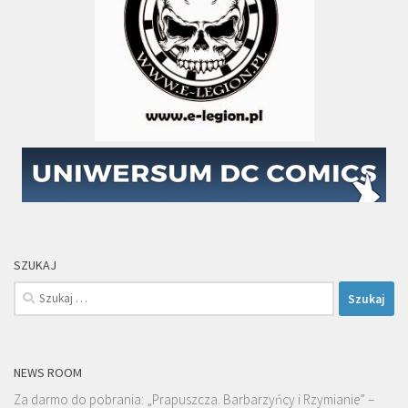
SZUKAJ
Szukaj:
NEWS ROOM
Za darmo do pobrania: „Prapuszcza. Barbarzyńcy i Rzymianie” –