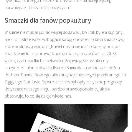
byle jaka, dlaczego nie szukać odskoczni – atrakcyjniejszej,
barwniejszej niż szarość prozy życia?
Smaczki dla fanów popkultury
W sumie nie musiał już nic więcej dodawać, bo i tak byłem kupiony,
ale Filip Jędrzejewski wzbogacił swoją opowieść o kilka smaczków,
które podnoszą wartość „Nawet nas tu nie ma” o kolejny poziom.
Znajdziemy tu nitki prowadzące do naszych czasów – lat 20. XXI
wieku, czasu wielkich możliwości. Pojawiają się też akcenty
muzyczne – album otwiera Itsuroh Shimoda, a w kadrach można
dostrzec Davida Bowiego albo przynajmniej kogoś przebranego za
Ziggy’ego Stardusta. Są wreszcie niezbyt optymistyczne prognozy
dotyczące naszego kraju, bardzo prawdopodobne, jak się
obserwuje, to co się dzieje wkoło nas.