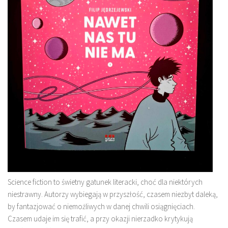
Science fiction to świetny gatunek literacki, choć dla niektórych
niestrawny. Autorzy wybiegają w przyszłość, czasem niezbyt daleką,
by fantazjować o niemożliwych w danej chwili osiągnięciach.
Czasem udaje im się trafić, a przy okazji nierzadko krytykują