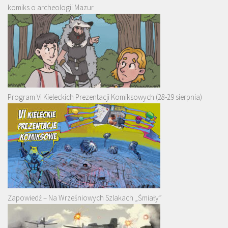
komiks o archeologii Mazur
Program VI Kieleckich Prezentacji Komiksowych (28-29 sierpnia)
Zapowiedź – Na Wrześniowych Szlakach „Śmiały”