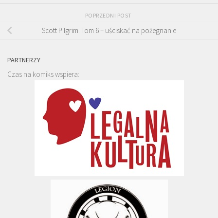
POPRZEDNI POST
Scott Pilgrim. Tom 6 – uściskać na pożegnanie
PARTNERZY
Czas na komiks wspiera: