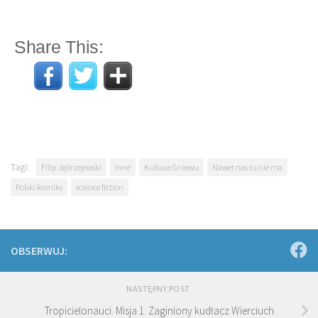
Share This:
Tagi:
Filip Jędrzejewski
Inne
Kultura Gniewu
Nawet nas tu nie ma
Polski komiks
science fiction
OBSERWUJ:
NASTĘPNY POST
Tropicielonauci. Misja 1. Zaginiony kudłacz Wierciuch