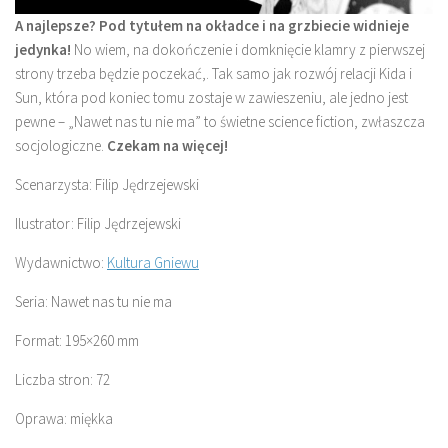
A najlepsze? Pod tytułem na okładce i na grzbiecie widnieje
jedynka!
No wiem, na dokończenie i domknięcie klamry z pierwszej
strony trzeba będzie poczekać,. Tak samo jak rozwój relacji Kida i
Sun, która pod koniec tomu zostaje w zawieszeniu, ale jedno jest
pewne – „Nawet nas tu nie ma” to świetne science fiction, zwłaszcza
socjologiczne.
Czekam na więcej!
Scenarzysta: Filip Jędrzejewski
Ilustrator: Filip Jędrzejewski
Wydawnictwo:
Kultura Gniewu
Seria: Nawet nas tu nie ma
Format: 195×260 mm
Liczba stron: 72
Oprawa: miękka