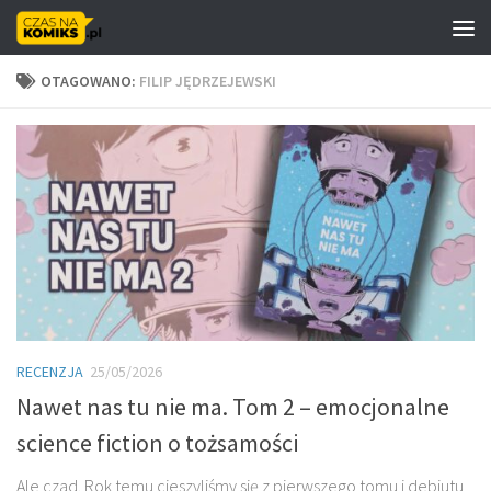
Skip to content
OTAGOWANO:
FILIP JĘDRZEJEWSKI
RECENZJA
25/05/2026
Nawet nas tu nie ma. Tom 2 – emocjonalne
science fiction o tożsamości
Ale czad. Rok temu cieszyliśmy się z pierwszego tomu i debiutu