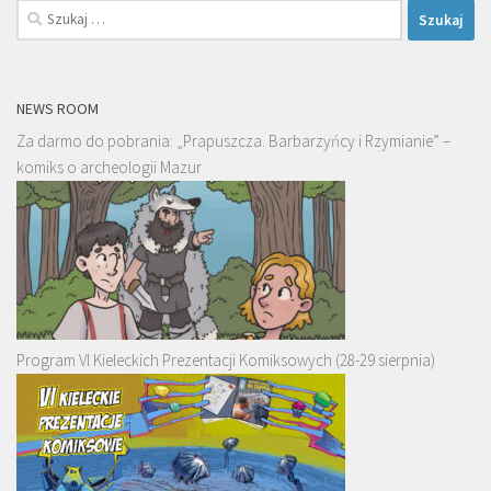
Szukaj:
NEWS ROOM
Za darmo do pobrania: „Prapuszcza. Barbarzyńcy i Rzymianie” –
komiks o archeologii Mazur
Program VI Kieleckich Prezentacji Komiksowych (28-29 sierpnia)