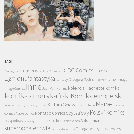
TAGI:
DC Comics
DC
Batman
dla dzieci
Avengers
Dark Horse Comics
Egmont
fantastyka
Grzegorz Rosiński
humor
fantasy
Image
horror
Inne
kolekcja Hachette
komiks
Image Comics
Jean Van Hamme
komiks amerykański
Komiks europejski
Marvel
Kultura Gniewu
komiks historyczny
kryminał
lost in time
marvel
Polski komiks
obyczajowy
Non Stop Comics
comics
Nagle Comics
science fiction
Spider-man
przygodowy
Secret Wars
recenzja
superbohaterowie
Thorgal
wilczy artykuł
wilczy
Taurus Media
Thor