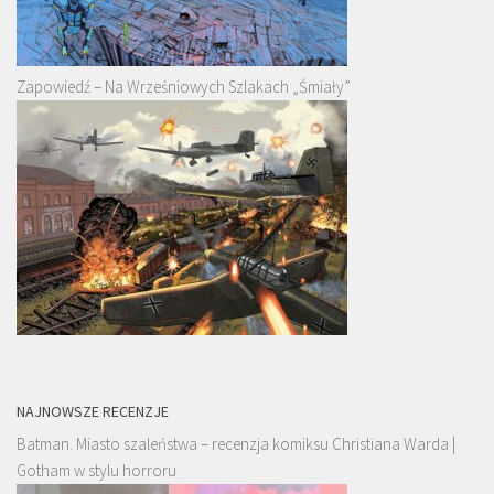
Zapowiedź – Na Wrześniowych Szlakach „Śmiały”
NAJNOWSZE RECENZJE
Batman. Miasto szaleństwa – recenzja komiksu Christiana Warda |
Gotham w stylu horroru