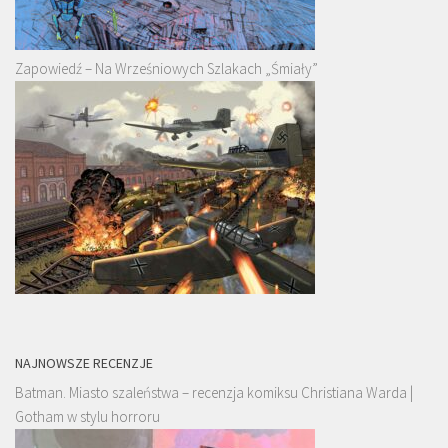
Zapowiedź – Na Wrześniowych Szlakach „Śmiały”
NAJNOWSZE RECENZJE
Batman. Miasto szaleństwa – recenzja komiksu Christiana Warda |
Gotham w stylu horroru