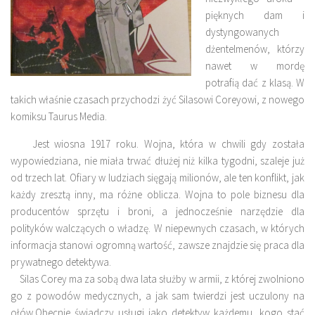
pięknych dam i
dystyngowanych
dżentelmenów, którzy
nawet w mordę
potrafią dać z klasą. W
takich właśnie czasach przychodzi żyć Silasowi Coreyowi, z nowego
komiksu Taurus Media.
Jest wiosna 1917 roku. Wojna, która w chwili gdy została
wypowiedziana, nie miała trwać dłużej niż kilka tygodni, szaleje już
od trzech lat. Ofiary w ludziach sięgają milionów, ale ten konflikt, jak
każdy zresztą inny, ma różne oblicza. Wojna to pole biznesu dla
producentów sprzętu i broni, a jednocześnie narzędzie dla
polityków walczących o władzę. W niepewnych czasach, w których
informacja stanowi ogromną wartość, zawsze znajdzie się praca dla
prywatnego detektywa.
Silas Corey ma za sobą dwa lata służby w armii, z której zwolniono
go z powodów medycznych, a jak sam twierdzi jest uczulony na
ołów.Obecnie świadczy usługi jako detektyw każdemu, kogo stać