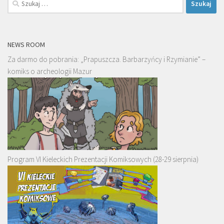
NEWS ROOM
Za darmo do pobrania: „Prapuszcza. Barbarzyńcy i Rzymianie” –
komiks o archeologii Mazur
Program VI Kieleckich Prezentacji Komiksowych (28-29 sierpnia)