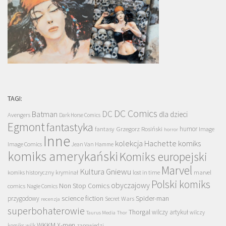
TAGI:
DC Comics
DC
Batman
dla dzieci
Avengers
Dark Horse Comics
Egmont
fantastyka
Grzegorz Rosiński
humor
fantasy
Image
horror
Inne
kolekcja Hachette
komiks
Image Comics
Jean Van Hamme
komiks amerykański
Komiks europejski
Marvel
Kultura Gniewu
komiks historyczny
kryminał
lost in time
marvel
Polski komiks
obyczajowy
Non Stop Comics
comics
Nagle Comics
science fiction
Spider-man
przygodowy
Secret Wars
recenzja
superbohaterowie
Thorgal
wilczy artykuł
wilczy
Taurus Media
Thor
WKKM
X-men
komiks
wilk
zapowiedzi