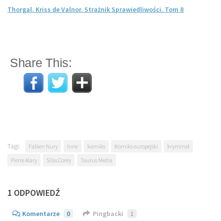
Thorgal. Kriss de Valnor. Strażnik Sprawiedliwości. Tom 8
Share This:
Tagi:
Fabien Nury
Inne
komiks
Komiks europejski
kryminał
Pierre Alary
Silas Corey
Taurus Media
1 ODPOWIEDŹ
Komentarze
0
Pingbacki
1