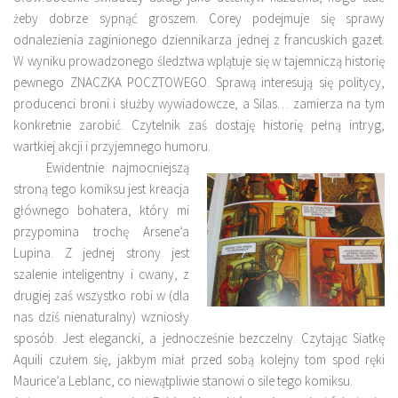
żeby dobrze sypnąć groszem. Corey podejmuje się sprawy
odnalezienia zaginionego dziennikarza jednej z francuskich gazet.
W wyniku prowadzonego śledztwa wplątuje się w tajemniczą historię
pewnego ZNACZKA POCZTOWEGO. Sprawą interesują się politycy,
producenci broni i służby wywiadowcze, a Silas… zamierza na tym
konkretnie zarobić. Czytelnik zaś dostaję historię pełną intryg,
wartkiej akcji i przyjemnego humoru.
Ewidentnie najmocniejszą
stroną tego komiksu jest kreacja
głównego bohatera, który mi
przypomina trochę Arsene’a
Lupina. Z jednej strony jest
szalenie inteligentny i cwany, z
drugiej zaś wszystko robi w (dla
nas dziś nienaturalny) wzniosły
sposób. Jest elegancki, a jednocześnie bezczelny. Czytając Siatkę
Aquili czułem się, jakbym miał przed sobą kolejny tom spod ręki
Maurice’a Leblanc, co niewątpliwie stanowi o sile tego komiksu.