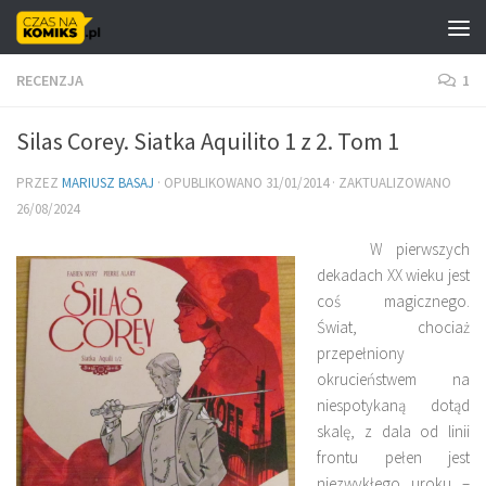
Skip to content
RECENZJA
1
Silas Corey. Siatka Aquilito 1 z 2. Tom 1
PRZEZ
MARIUSZ BASAJ
· OPUBLIKOWANO
31/01/2014
· ZAKTUALIZOWANO
26/08/2024
W pierwszych
dekadach XX wieku jest
coś magicznego.
Świat, chociaż
przepełniony
okrucieństwem na
niespotykaną dotąd
skalę, z dala od linii
frontu pełen jest
niezwykłego uroku –