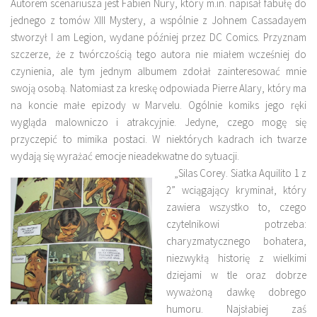
Autorem scenariusza jest Fabien Nury, który m.in. napisał fabułę do
jednego z tomów XIII Mystery, a wspólnie z Johnem Cassadayem
stworzył I am Legion, wydane później przez DC Comics. Przyznam
szczerze, że z twórczością tego autora nie miałem wcześniej do
czynienia, ale tym jednym albumem zdołał zainteresować mnie
swoją osobą. Natomiast za kreskę odpowiada Pierre Alary, który ma
na koncie małe epizody w Marvelu. Ogólnie komiks jego ręki
wygląda malowniczo i atrakcyjnie. Jedyne, czego mogę się
przyczepić to mimika postaci. W niektórych kadrach ich twarze
wydają się wyrażać emocje nieadekwatne do sytuacji.
„Silas Corey. Siatka Aquilito 1 z
2” wciągający kryminał, który
zawiera wszystko to, czego
czytelnikowi potrzeba:
charyzmatycznego bohatera,
niezwykłą historię z wielkimi
dziejami w tle oraz dobrze
wyważoną dawkę dobrego
humoru. Najsłabiej zaś