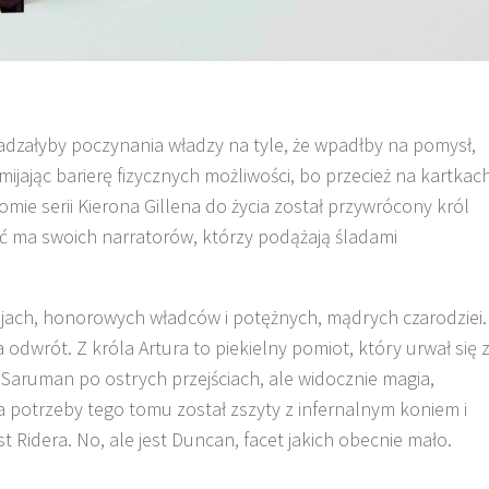
adzałyby poczynania władzy na tyle, że wpadłby na pomysł,
jając barierę fizycznych możliwości, bo przecież na kartkac
mie serii Kierona Gillena do życia został przywrócony król
eść ma swoich narratorów, którzy podążają śladami
rojach, honorowych władców i potężnych, mądrych czarodziei.
odwrót. Z króla Artura to piekielny pomiot, który urwał się 
 Saruman po ostrych przejściach, ale widocznie magia,
 potrzeby tego tomu został zszyty z infernalnym koniem i
Ridera. No, ale jest Duncan, facet jakich obecnie mało.