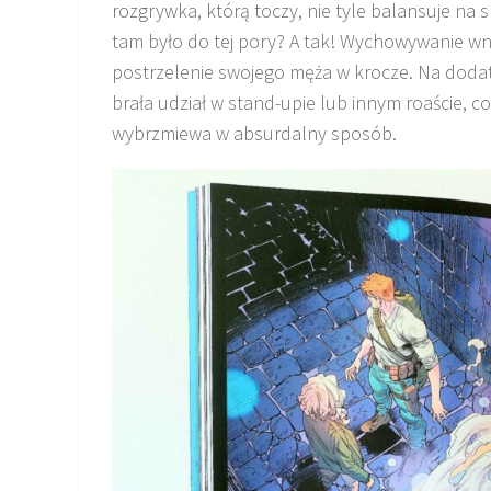
rozgrywka, którą toczy, nie tyle balansuje na 
tam było do tej pory? A tak! Wychowywanie wn
postrzelenie swojego męża w krocze. Na dodat
brała udział w stand-upie lub innym roaście, 
wybrzmiewa w absurdalny sposób.