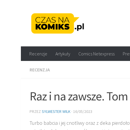
Skip to content
Recenzje komiksów M
Recenzje
Artykuły
Comics Netexpress
Pre
RECENZJA
Raz i na zawsze. Tom 
PRZEZ
SYLWESTER WILK
·
16/05/2023
Turbo babcia i jej cnotliwy oraz z deka pierdo