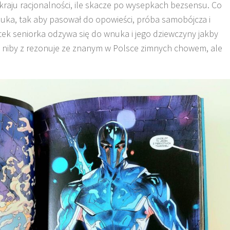
skraju racjonalności, ile skacze po wysepkach bezsensu. Co
uka, tak aby pasował do opowieści, próba samobójcza i
ek seniorka odzywa się do wnuka i jego dziewczyny jakby
co niby z rezonuje ze znanym w Polsce zimnych chowem, ale