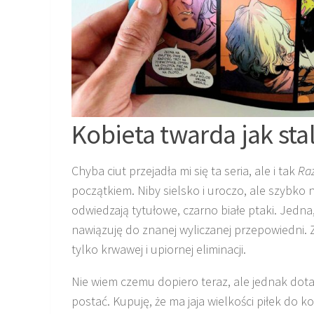
Kobieta twarda jak sta
Chyba ciut przejadła mi się ta seria, ale i tak
Raz
początkiem. Niby sielsko i uroczo, ale szybko
odwiedzają tytułowe, czarno białe ptaki. Jedna, 
nawiązuję do znanej wyliczanej przepowiedni.
tylko krwawej i upiornej eliminacji.
Nie wiem czemu dopiero teraz, ale jednak dot
postać. Kupuję, że ma jaja wielkości piłek do 