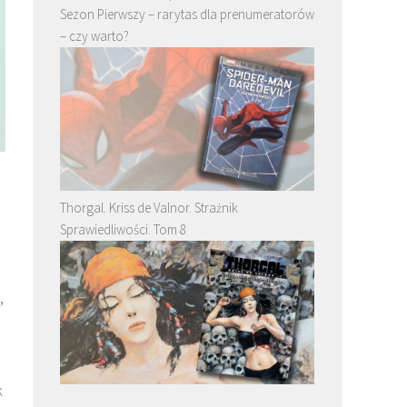
Sezon Pierwszy – rarytas dla prenumeratorów
– czy warto?
Thorgal. Kriss de Valnor. Strażnik
Sprawiedliwości. Tom 8
,
a
k