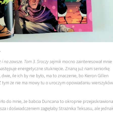
l
 i na zawsze. Tom 3. Sroczy sejmik
mocno zainteresował mnie
 następuje energetyczne stuknięcie. Znaną już nam seniorkę
dwie, ile ich by nie było, ma to znaczenie, bo Kieron Gillen
 Z tym że nie ma mowy tu o uroczym opowiadaniu wierszyków
arło do mnie, że babcia Duncana to okropnie przejaskrawion
kosza i doświadczeniem zagięłaby Strażnika Teksasu, ale jedna