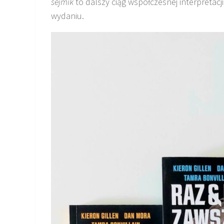
sejmik
to dalszy ciąg współczesnej interpreta
wydaniu.