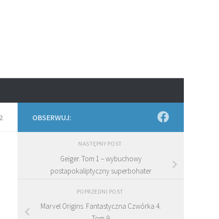
2
OBSERWUJ:
NASTĘPNY POST
Geiger. Tom 1 – wybuchowy
postapokaliptyczny superbohater
POPRZEDNI POST
Marvel Origins. Fantastyczna Czwórka 4.
Tom 9