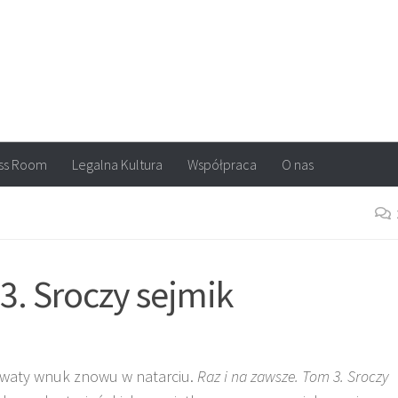
arvel, DC Comics, Image, newsy, konkursy. Wszystko o komiksach
ss Room
Legalna Kultura
Współpraca
O nas
3. Sroczy sejmik
łowaty wnuk znowu w natarciu.
Raz i na zawsze. Tom 3. Sroczy