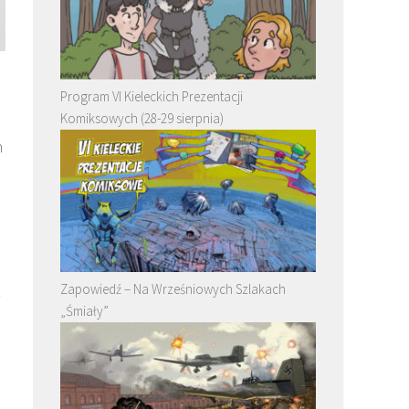
Program VI Kieleckich Prezentacji
Komiksowych (28-29 sierpnia)
h
Zapowiedź – Na Wrześniowych Szlakach
z
„Śmiały”