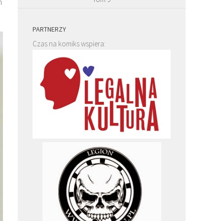
m
PARTNERZY
Czas na komiks wspiera: