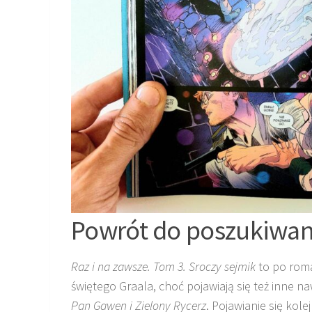
Powrót do poszukiwan
Raz i na zawsze. Tom 3. Sroczy sejmik
to po roma
świętego Graala, choć pojawiają się też inne na
Pan Gawen i Zielony Rycerz
. Pojawianie się kol