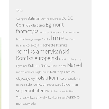
TAGI:
DC
DC
Batman
Avengers
Dark Horse Comics
Egmont
Comics
dla dzieci
fantastyka
Grzegorz Rosiński
fantasy
horror
Inne
humor
Image
Image Comics
Jean Van
kolekcja Hachette
komiks
Hamme
komiks amerykański
Komiks europejski
komiks historyczny
Marvel
Kultura Gniewu
kryminał
lost in time
Non Stop Comics
marvel comics
Nagle Comics
Polski komiks
obyczajowy
przygodowy
science fiction
Spider-man
Secret Wars
recenzja
superbohaterowie
Taurus Media
Thor
Thorgal
WKKM
X-
wilczy artykuł
wilczy komiks
wilk
men
zapowiedzi