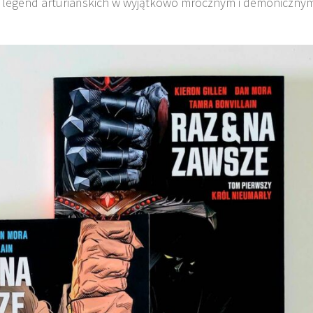
cji legend arturiańskich w wyjątkowo mrocznym i demoniczny