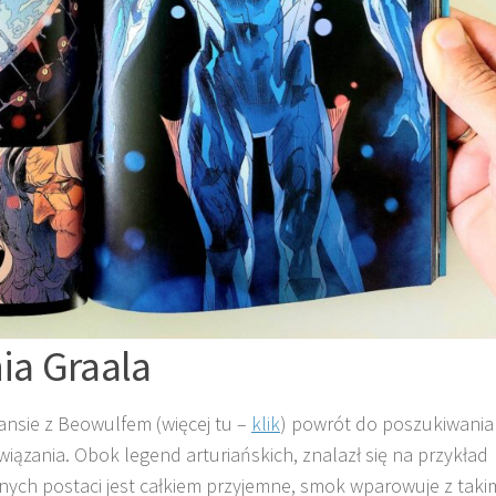
ia Graala
nsie z Beowulfem (więcej tu –
klik
) powrót do poszukiwania
wiązania. Obok legend arturiańskich, znalazł się na przykład
ejnych postaci jest całkiem przyjemne, smok wparowuje z taki