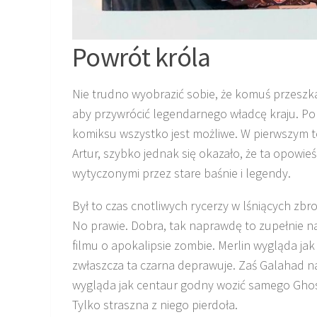
Powrót króla
Nie trudno wyobrazić sobie, że komuś przeszk
aby przywrócić legendarnego władcę kraju. Pomi
komiksu wszystko jest możliwe. W pierwszym to
Artur, szybko jednak się okazało, że ta opowi
wytyczonymi przez stare baśnie i legendy.
Był to czas cnotliwych rycerzy w lśniących zb
No prawie. Dobra, tak naprawdę to zupełnie na 
filmu o apokalipsie zombie. Merlin wygląda jak
zwłaszcza ta czarna deprawuje. Zaś Galahad na
wygląda jak centaur godny wozić samego Ghost 
Tylko straszna z niego pierdoła.