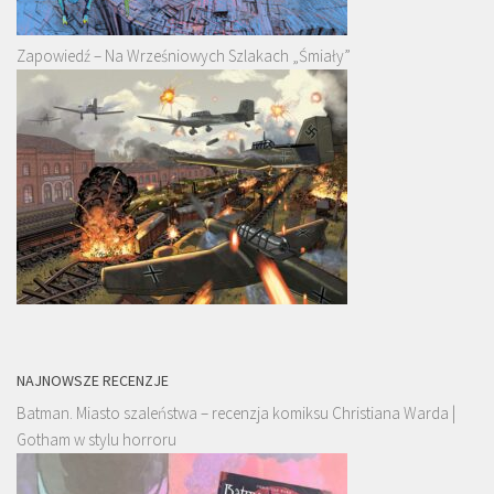
Zapowiedź – Na Wrześniowych Szlakach „Śmiały”
NAJNOWSZE RECENZJE
Batman. Miasto szaleństwa – recenzja komiksu Christiana Warda |
Gotham w stylu horroru