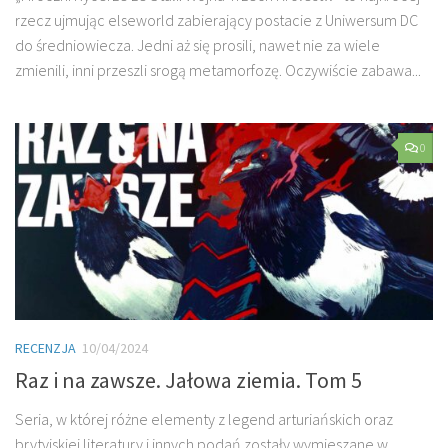
rzecz ujmując elseworld zabierający postacie z Uniwersum DC
do średniowiecza. Jedni aż się prosili, nawet nie za wiele
zmienili, inni przeszli srogą metamorfozę. Oczywiście zabawa...
0
RECENZJA
10/04/2024
Raz i na zawsze. Jałowa ziemia. Tom 5
Seria, w której różne elementy z legend arturiańskich oraz
brytyjskiej literatury i innych podań zostały wymieszane w