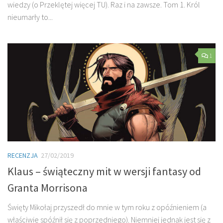
wiedzy (o Przeklętej więcej TU). Raz i na zawsze. Tom 1. Król
nieumarły to...
1
RECENZJA
27/02/2019
Klaus – świąteczny mit w wersji fantasy od
Granta Morrisona
Święty Mikołaj przyszedł do mnie w tym roku z opóźnieniem (a
właściwie spóźnił się z poprzedniego). Niemniej jednak jest się z