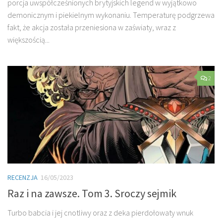
porcja uwspółcześnionych brytyjskich legend w wyjątkowo
demonicznym i piekielnym wykonaniu. Temperaturę podgrzewa
fakt, że akcja została przeniesiona w zaświaty, wraz z
większością...
2
RECENZJA
16/05/2023
Raz i na zawsze. Tom 3. Sroczy sejmik
Turbo babcia i jej cnotliwy oraz z deka pierdołowaty wnuk