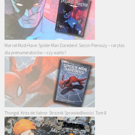
Marvel Must-Have: Spider-Man Daredevil. Sezon Pierwszy – rarytas
dla prenumeratorów – czy warto?
Thorgal. Kriss de Valnor. Strażnik Sprawiedliwości. Tom 8