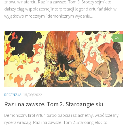
znowu w natarciu. Raz i na zawsze. Tom 3. Sroczy sejmik to
dalszy ciąg współczesnej interpretacji legend arturiańskich w
wyjątkowo mrocznym i demonicznym wydaniu....
1
RECENZJA
15/09/2022
Raz i na zawsze. Tom 2. Staroangielski
Demoniczny król Artur, turbo babcia i szlachetny, współczesny
rycerz wracają. Raz i na zawsze. Tom 2. Staroangielski to