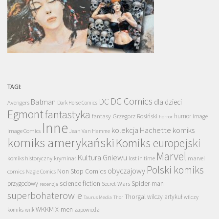
TAGI:
DC Comics
DC
Batman
dla dzieci
Avengers
Dark Horse Comics
Egmont
fantastyka
Grzegorz Rosiński
humor
fantasy
Image
horror
Inne
kolekcja Hachette
komiks
Image Comics
Jean Van Hamme
komiks amerykański
Komiks europejski
Marvel
Kultura Gniewu
komiks historyczny
kryminał
lost in time
marvel
Polski komiks
obyczajowy
Non Stop Comics
comics
Nagle Comics
science fiction
Spider-man
przygodowy
Secret Wars
recenzja
superbohaterowie
Thorgal
wilczy artykuł
wilczy
Taurus Media
Thor
WKKM
X-men
komiks
wilk
zapowiedzi