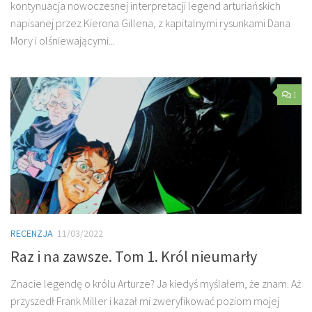
kontynuacja nowoczesnej interpretacji legend arturiańskich
napisanej przez Kierona Gillena, z kapitalnymi rysunkami Dana
Mory i olśniewającymi...
1
RECENZJA
11/03/2022
Raz i na zawsze. Tom 1. Król nieumarły
Znacie legendę o królu Arturze? Ja kiedyś myślałem, że znam. Aż
przyszedł Frank Miller i kazał mi zweryfikować poziom mojej