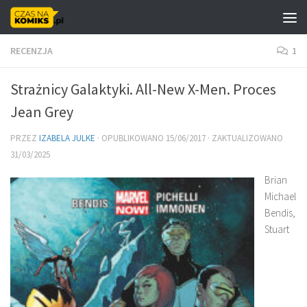
Skip to content
RECENZJA
1
Strażnicy Galaktyki. All-New X-Men. Proces
Jean Grey
PRZEZ
IZABELA JULKE
· OPUBLIKOWANO
15/06/2017
· ZAKTUALIZOWANO
31/03/2025
Brian
Michael
Bendis,
Stuart