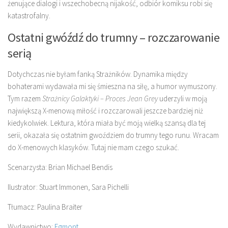
żenujące dialogi i wszechobecną nijakość, odbiór komiksu robi się
katastrofalny.
Ostatni gwóźdź do trumny – rozczarowanie
serią
Dotychczas nie byłam fanką Strażników. Dynamika między
bohaterami wydawała mi się śmieszna na siłę, a humor wymuszony.
Tym razem
Strażnicy Galaktyki – Proces Jean Grey
uderzyli w moją
największą X-menową miłość i rozczarowali jeszcze bardziej niż
kiedykolwiek. Lektura, która miała być moją wielką szansą dla tej
serii, okazała się ostatnim gwoździem do trumny tego runu. Wracam
do X-menowych klasyków. Tutaj nie mam czego szukać.
Scenarzysta: Brian Michael Bendis
Ilustrator: Stuart Immonen, Sara Pichelli
Tłumacz: Paulina Braiter
Wydawnictwo:
Egmont