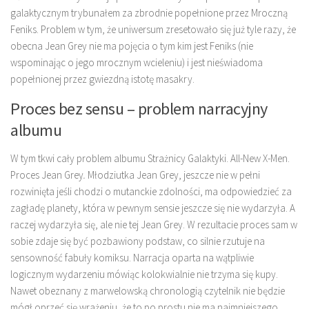
galaktycznym trybunałem za zbrodnie popełnione przez Mroczną
Feniks. Problem w tym, że uniwersum zresetowało się już tyle razy, że
obecna Jean Grey nie ma pojęcia o tym kim jest Feniks (nie
wspominając o jego mrocznym wcieleniu) i jest nieświadoma
popełnionej przez gwiezdną istotę masakry.
Proces bez sensu – problem narracyjny
albumu
W tym tkwi cały problem albumu Strażnicy Galaktyki. All-New X-Men.
Proces Jean Grey
.
Młodziutka Jean Grey, jeszcze nie w pełni
rozwinięta jeśli chodzi o mutanckie zdolności, ma odpowiedzieć za
zagładę planety, która w pewnym sensie jeszcze się nie wydarzyła. A
raczej wydarzyła się, ale nie tej Jean Grey. W rezultacie proces sam w
sobie zdaje się być pozbawiony podstaw, co silnie rzutuje na
sensowność fabuły komiksu. Narracja oparta na wątpliwie
logicznym wydarzeniu mówiąc kolokwialnie nie trzyma się kupy.
Nawet obeznany z marwelowską chronologią czytelnik nie będzie
mógł oprzeć się wrażeniu, że to po prostu nie ma najmniejszego