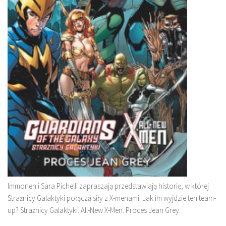
Immonen i Sara Pichelli zapraszają przedstawiają historię, w której
Strażnicy Galaktyki połączą siły z X-menami. Jak im wyjdzie ten team-
up? Strażnicy Galaktyki. All-New X-Men. Proces Jean Grey.