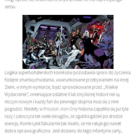
sensu.
Logika superbohaterskich komiksów pozostawia sporo do życzenia.
Kolejne zmartwychwstania, uwarunkowane przebywaniem na innej
Ziemi, w innym wymiarze, bądź sprowokowane przez „Wielkie
Wydarzenie”, zmieniające ostatnie X lat zmyślonej historii nie są
niczym nowym i każdy fan do pewnego stopnia musi się z nimi
pogodzić. Niestety w
Procesie Jean Grey
historia zapętliła się już tyle
razy i zatoczyła tak wiele okręgów, że zgubiła gdzieś po drodze
esencję. Komiks jest fabularnie tak miałki, że nie ratuje go nawet
dobra oprawa graficzna. Jeśli dodamy do tego infantylne żarty,