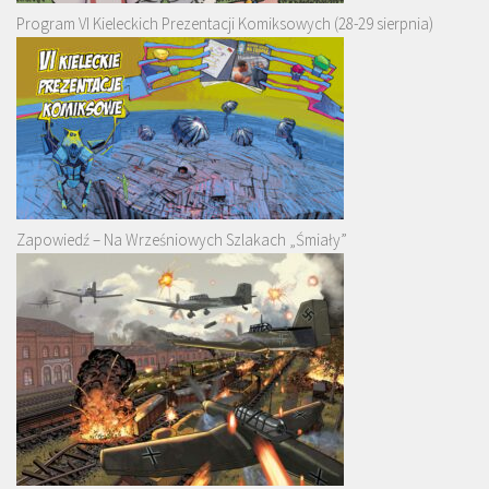
Program VI Kieleckich Prezentacji Komiksowych (28-29 sierpnia)
Zapowiedź – Na Wrześniowych Szlakach „Śmiały”