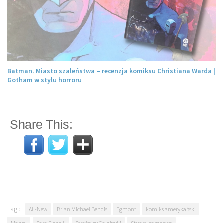
Batman. Miasto szaleństwa – recenzja komiksu Christiana Warda |
Gotham w stylu horroru
Share This:
Tagi:
All-New
Brian Michael Bendis
Egmont
komiks amerykański
Marvel
Sara Pichelli
Strażnicy Galaktyki
Stuart Immonen