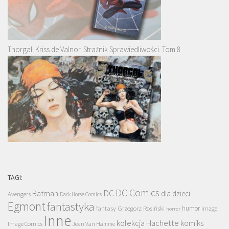
Thorgal. Kriss de Valnor. Strażnik Sprawiedliwości. Tom 8
TAGI:
DC Comics
DC
Batman
dla dzieci
Avengers
Dark Horse Comics
Egmont
fantastyka
Grzegorz Rosiński
humor
fantasy
Image
horror
Inne
kolekcja Hachette
komiks
Image Comics
Jean Van Hamme