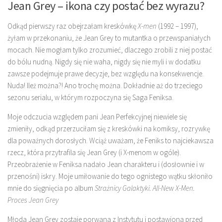
Jean Grey – ikona czy postać bez wyrazu?
Odkąd pierwszy raz obejrzałam kreskówkę
X-men
(1992 – 1997),
żyłam w przekonaniu, że Jean Grey to mutantka o przewspaniałych
mocach. Nie mogłam tylko zrozumieć, dlaczego zrobili z niej postać
do bólu nudną. Nigdy się nie waha, nigdy się nie myli i w dodatku
zawsze podejmuje prawe decyzje, bez względu na konsekwencje.
Nuda! Ileż można?! Ano trochę można. Dokładnie aż do trzeciego
sezonu serialu, w którym rozpoczyna się Saga Feniksa.
Moje odczucia względem pani Jean Perfekcyjnej niewiele się
zmieniły, odkąd przerzuciłam się z kreskówki na komiksy, rozrywkę
dla poważnych dorosłych. Wciąż uważam, że Feniks to najciekawsza
rzecz, która przytrafila się Jean Grey (i X-menom w ogóle).
Przeobrażenie w Feniksa nadało Jean charakteru i (dosłownie i w
przenośni) iskry. Moje umiłowanie do tego ognistego wątku skłoniło
mnie do sięgnięcia po album
Strażnicy Galaktyki. All-New X-Men.
Proces Jean Grey
Młoda Jean Grey zostaje porwana z Instytutu i postawiona przed