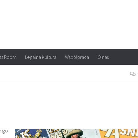
arvel, DC Comics, Image, newsy, konkursy. Wszystko o komiksach
ss Room
Legalna Kultura
Współpraca
O nas
e go