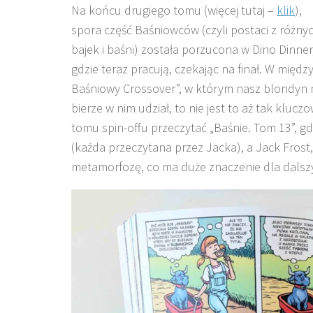
Na końcu drugiego tomu (więcej tutaj –
klik
),
spora część Baśniowców (czyli postaci z różny
bajek i baśni) została porzucona w Dino Dinner
gdzie teraz pracują, czekając na finał. W między
Baśniowy Crossover”, w którym nasz blondyn 
bierze w nim udział, to nie jest to aż tak kluc
tomu spin-offu przeczytać „Baśnie. Tom 13”, gd
(każda przeczytana przez Jacka), a Jack Frost,
metamorfozę, co ma duże znaczenie dla dalsz