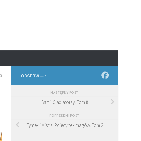
0
OBSERWUJ:
NASTĘPNY POST
Sami. Gladiatorzy. Tom 8
POPRZEDNI POST
Tymek i Mistrz. Pojedynek magów. Tom 2