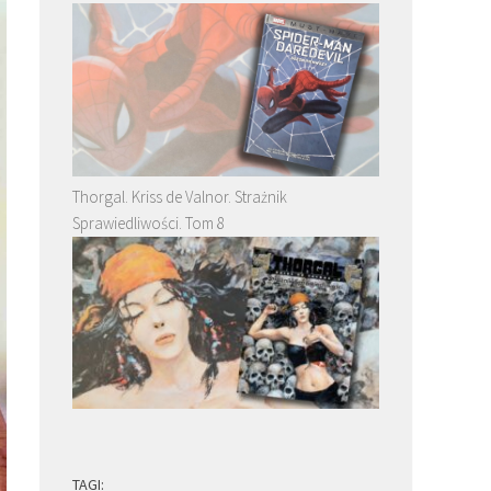
Thorgal. Kriss de Valnor. Strażnik
Sprawiedliwości. Tom 8
TAGI: