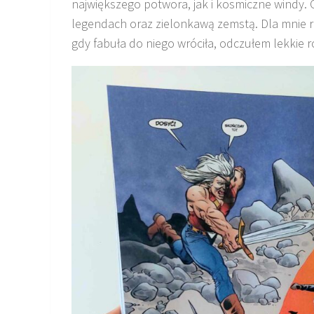
największego potwora, jak i kosmiczne windy. 
legendach oraz zielonkawą zemstą. Dla mnie r
gdy fabuła do niego wróciła, odczułem lekkie 