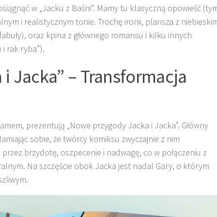
ł osiągnąć w „Jacku z Baśni”. Mamy tu klasyczną opowieść (ty
nym i realistycznym tonie. Trochę ironii, plansza z niebieski
abuły), oraz kpina z głównego romansu i kilku innych
i rak ryba”).
i Jacka” – Transformacja
ghamem, prezentują „Nowe przygody Jacka i Jacka”. Główny
amiając sobie, że twórcy komiksu zwyczajnie z nim
i przez brzydotę, oszpecenie i nadwagę, co w połączeniu z
ralnym. Na szczęście obok Jacka jest nadal Gary, o którym
szliwym.