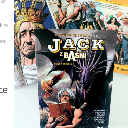
ako
k to
się
ce