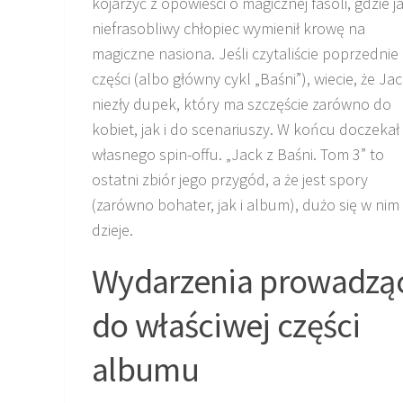
kojarzyć z opowieści o magicznej fasoli, gdzie j
niefrasobliwy chłopiec wymienił krowę na
magiczne nasiona. Jeśli czytaliście poprzednie
części (albo główny cykl „Baśni”), wiecie, że Jac
niezły dupek, który ma szczęście zarówno do
kobiet, jak i do scenariuszy. W końcu doczekał 
własnego spin-offu. „Jack z Baśni. Tom 3” to
ostatni zbiór jego przygód, a że jest spory
(zarówno bohater, jak i album), dużo się w nim
dzieje.
Wydarzenia prowadzą
do właściwej części
albumu