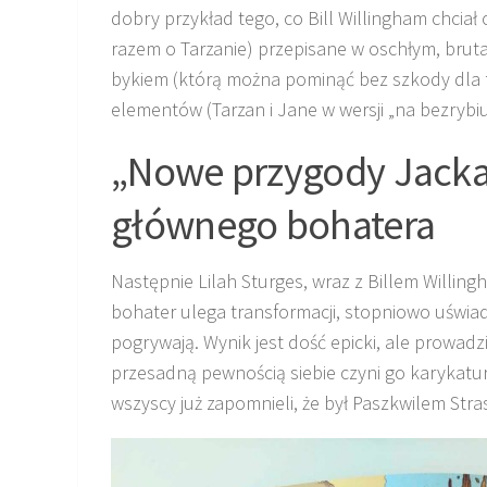
dobry przykład tego, co Bill Willingham chcia
razem o Tarzanie) przepisane w oschłym, brutal
bykiem (którą można pominąć bez szkody dla f
elementów (Tarzan i Jane w wersji „na bezrybiu 
„Nowe przygody Jacka 
głównego bohatera
Następnie Lilah Sturges, wraz z Billem Willin
bohater ulega transformacji, stopniowo uświad
pogrywają. Wynik jest dość epicki, ale prowadz
przesadną pewnością siebie czyni go karykatu
wszyscy już zapomnieli, że był Paszkwilem Stra