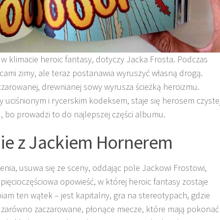
w klimacie heroic fantasy, dotyczy Jacka Frosta. Podczas
ami zimy, ale teraz postanawia wyruszyć własną drogą.
czarowanej, drewnianej sowy wyrusza ścieżką heroizmu.
 uciśnionym i rycerskim kodeksem, staje się herosem czyste
 bo prowadzi to do najlepszej części albumu.
anie z Jackiem Hornerem
nia, usuwa się ze sceny, oddając pole Jackowi Frostowi,
ięcioczęściowa opowieść, w której heroic fantasy zostaje
biam ten wątek – jest kapitalny, gra na stereotypach, gdzie
 tu zarówno zaczarowane, płonące miecze, które mają pokonać