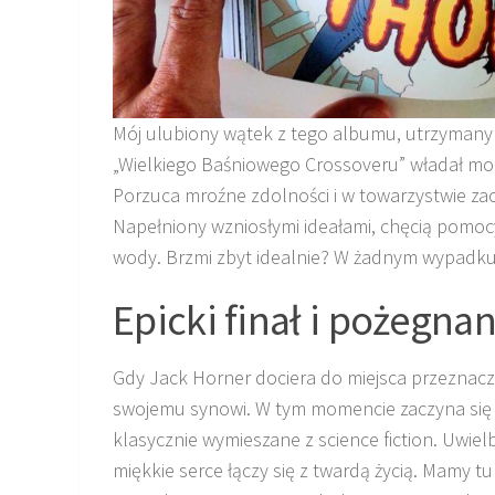
Mój ulubiony wątek z tego albumu, utrzymany 
„Wielkiego Baśniowego Crossoveru” władał moc
Porzuca mroźne zdolności i w towarzystwie za
Napełniony wzniosłymi ideałami, chęcią pomocy
wody. Brzmi zbyt idealnie? W żadnym wypadku,
Epicki finał i pożegn
Gdy Jack Horner dociera do miejsca przeznacze
swojemu synowi. W tym momencie zaczyna się p
klasycznie wymieszane z science fiction. Uwiel
miękkie serce łączy się z twardą życią. Mamy