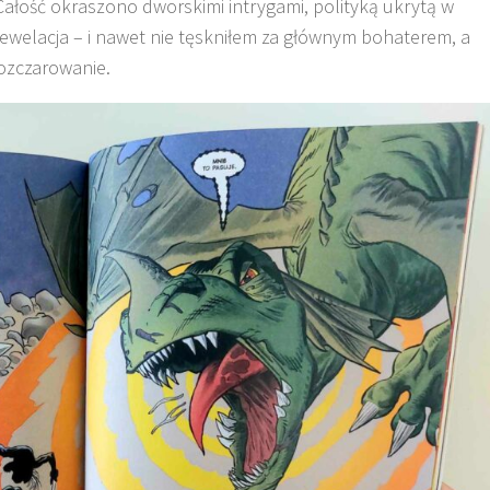
Całość okraszono dworskimi intrygami, polityką ukrytą w
ewelacja – i nawet nie tęskniłem za głównym bohaterem, a
rozczarowanie.