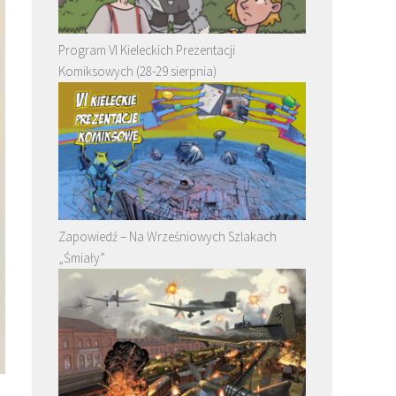
Program VI Kieleckich Prezentacji
Komiksowych (28-29 sierpnia)
Zapowiedź – Na Wrześniowych Szlakach
„Śmiały”