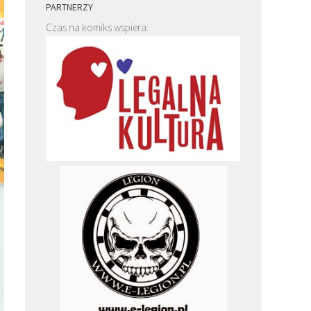
PARTNERZY
Czas na komiks wspiera: