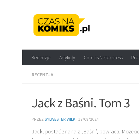
Skip to content
Recenzje komiksów M
Recenzje
Artykuły
Comics Netexpress
Pre
RECENZJA
Jack z Baśni. Tom 3
PRZEZ
SYLWESTER WILK
·
17/08/2024
Jack, postać znana z „Baśni”, powraca. Możeci