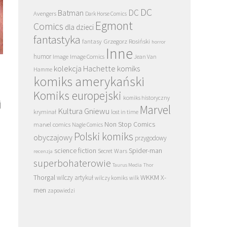
DC
DC
Batman
Avengers
Dark Horse Comics
Egmont
Comics
dla dzieci
fantastyka
Grzegorz Rosiński
fantasy
horror
Inne
humor
Image
Image Comics
Jean Van
kolekcja Hachette
komiks
Hamme
komiks amerykański
Komiks europejski
komiks historyczny
j
Marvel
Kultura Gniewu
kryminał
lost in time
Non Stop Comics
marvel comics
Nagle Comics
Polski komiks
obyczajowy
przygodowy
science fiction
Spider-man
Secret Wars
recenzja
superbohaterowie
Taurus Media
Thor
Thorgal
WKKM
X-
wilczy artykuł
wilczy komiks
wilk
men
zapowiedzi