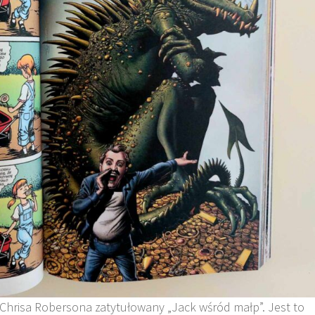
Chrisa Robersona zatytułowany „Jack wśród małp”. Jest to