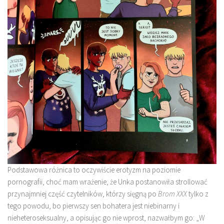
Podstawowa różnica to oczywiście erotyzm na poziomie
pornografii, choć mam wrażenie, że Unka postanowiła strollować
przynajmniej część czytelników, którzy sięgną po
Brom XXX
tylko z
tego powodu, bo pierwszy sen bohatera jest niebinarny i
nieheteroseksualny, a opisując go nie wprost, nazwałbym go: „W