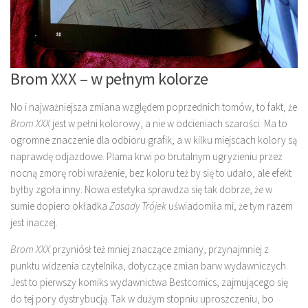
Brom XXX – w pełnym kolorze
No i najważniejsza zmiana względem poprzednich tomów, to fakt, że
Brom XXX
jest w pełni kolorowy, a nie w odcieniach szarości. Ma to
ogromne znaczenie dla odbioru grafik, a w kilku miejscach kolory są
naprawdę odjazdowe. Plama krwi po brutalnym ugryzieniu przez
nocną zmorę robi wrażenie, bez koloru też by się to udało, ale efekt
byłby zgoła inny. Nowa estetyka sprawdza się tak dobrze, że w
sumie dopiero okładka
Zasady Trójek
uświadomiła mi, że tym razem
jest inaczej.
Brom XXX
przyniósł też mniej znaczące zmiany, przynajmniej z
punktu widzenia czytelnika, dotyczące zmian barw wydawniczych.
Jest to pierwszy komiks wydawnictwa Bestcomics, zajmującego się
do tej pory dystrybucją. Tak w dużym stopniu uproszczeniu, bo