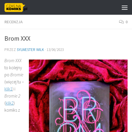
Skip to content
RECENZJA
0
Brom XXX
PRZEZ
SYLWESTER WILK
·
13/06/2023
Brom XXX
to kolejny
po
Bromie
(więcej tu –
klik1
) i
Bromie 2
(
klik2
)
komiks z