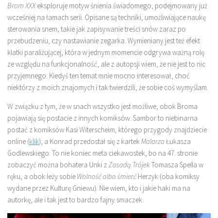
Brom XXX
eksploruje motyw śnienia świadomego, podejmowany już
wcześniej na łamach serii. Opisane są techniki, umożliwiające naukę
sterowania snem, takie jak zapisywanie treści snów zaraz po
przebudzeniu, czy nastawianie zegarka. Wymieniany jest też efekt
klatki paraliżującej, która w jednym momencie odgrywa ważną rolę
ze względu na funkcjonalność, ale z autopsji wiem, że nie jest to nic
przyjemnego. Kiedyś ten temat mnie mocno interesował, choć
niektórzy z moich znajomych i tak twierdzili, że sobie coś wymyślam.
W związku z tym, że w snach wszystko jest możliwe, obok Broma
pojawiają się postacie z innych komiksów. Sambor to niebinarna
postać z komiksów Kasi Witerscheim, którego przygody znajdziecie
online (
klik
), a Konrad przedostał się z kartek
Malarza
Łukasza
Godlewskiego. To nie koniec meta ciekawostek, bo na 47. stronie
zobaczyć można bohatera Unki z
Zasadą Trójek
Tomasza Spella w
ręku, a obok leży sobie
Wolność albo śmierć
Herzyk (oba komiksy
wydane przez Kulturę Gniewu). Nie wiem, kto i jakie haki ma na
autorkę, ale i tak jest to bardzo fajny smaczek.