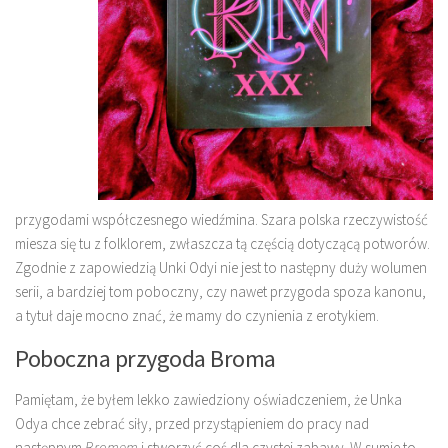
przygodami współczesnego wiedźmina. Szara polska rzeczywistość
miesza się tu z folklorem, zwłaszcza tą częścią dotyczącą potworów.
Zgodnie z zapowiedzią Unki Odyi nie jest to następny duży wolumen
serii, a bardziej tom poboczny, czy nawet przygoda spoza kanonu,
a tytuł daje mocno znać, że mamy do czynienia z erotykiem.
Poboczna przygoda Broma
Pamiętam, że byłem lekko zawiedziony oświadczeniem, że Unka
Odya chce zebrać siły, przed przystąpieniem do pracy nad
następnym
Bromem
i stworzyć coś dla czystej zabawy. W sumie to