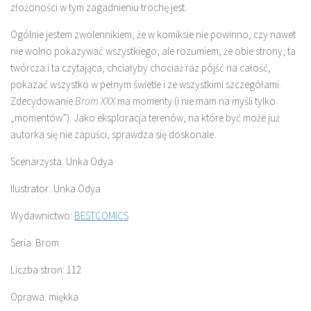
złożoności w tym zagadnieniu trochę jest.
Ogólnie jestem zwolennikiem, że w komiksie nie powinno, czy nawet
nie wolno pokazywać wszystkiego, ale rozumiem, że obie strony, ta
twórcza i ta czytająca, chciałyby chociaż raz pójść na całość,
pokazać wszystko w pełnym świetle i ze wszystkimi szczegółami.
Zdecydowanie
Brom XXX
ma momenty (i nie mam na myśli tylko
„momentów”). Jako eksploracja terenów, na które być może już
autorka się nie zapuści, sprawdza się doskonale.
Scenarzysta: Unka Odya
Ilustrator: Unka Odya
Wydawnictwo:
BESTCOMICS
Seria: Brom
Liczba stron: 112
Oprawa: miękka