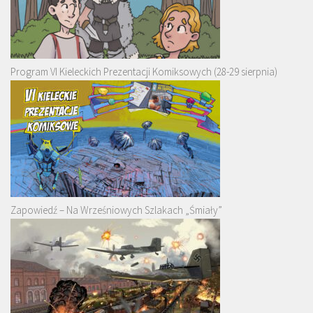
Program VI Kieleckich Prezentacji Komiksowych (28-29 sierpnia)
Zapowiedź – Na Wrześniowych Szlakach „Śmiały”