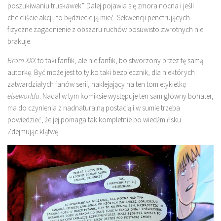
poszukiwaniu truskawek”. Dalej pojawia się zmora nocna i jeśli
chcieliście akcji, to będziecie ją mieć. Sekwencji penetrujących
fizyczne zagadnienie z obszaru ruchów posuwisto zwrotnych nie
brakuje.
Brom XXX
to taki fanfik, ale nie fanfik, bo stworzony przez tę samą
autorkę. Być może jest to tylko taki bezpiecznik, dla niektórych
zatwardziałych fanów serii, naklejający na ten tom etykietkę
elseworldu
. Nadal w tym komiksie występuje ten sam główny bohater,
ma do czynienia z nadnaturalną postacią i w sumie trzeba
powiedzieć, że jej pomaga tak kompletnie po wiedźmińsku.
Zdejmując klątwę.