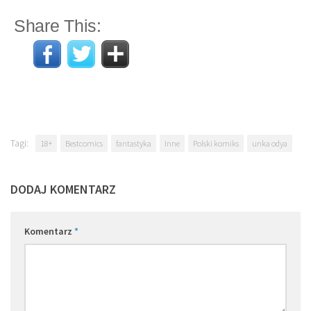
Share This:
Tagi:
18+
Bestcomics
fantastyka
Inne
Polski komiks
unka odya
DODAJ KOMENTARZ
Komentarz
*