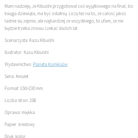
Mam nadzieję, że Kibuishi przygotował coś wyjątkowego na finał, bo
księga dziewiąta, ma być ostatnią. Liczę też na to, że całość jakoś
ładnie się zepnie, ale najbardziej ze wszystkiego, to ufam, że nie
będzie trzeba znowu czekać dwóch lat.
Scenarzysta: Kazu Kibuishi
Ilustrator: Kazu Kibuishi
Wydawnictwo:
Planeta Komiksów
Seria: Amulet
Format: 150×230 mm
Liczba stron: 208
Oprawa: miękka
Papier: kredowy
Druk: kolor