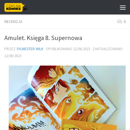
Skip to content
RECENZJA
0
Amulet. Księga 8. Supernowa
PRZEZ
SYLWESTER WILK
· OPUBLIKOWANO
12/06/2023
· ZAKTUALIZOWANO
12/06/2023