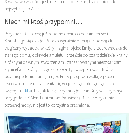
Supernowa
w końcu jest, nie ma na co czekać, trzeba biec jak
najszybciej do Alledii.
Niech mi ktoś przypomni…
Przyznam, że trochę już zapomniałem, co na łamach serii
Kibuishiego się działo. Bardzo wyraźnie pamiętam początek,
tragiczny wypadek, w którym zginął ojciec Emily, przeprowadzkę do
starego domu, odkrycie amuletu i przejście do czarodziejskiej krainy
z różnymi dziwnymi stworzeniami, zaczarowanymi mieszkańcami i
złymi elfami, którymi rządził przegniły do szpiku kości król. Z
ostatniego tomu pamiętam, że Emily przegrała walkę z głosem
swojego amuletu i zamieniła się w epickiego, płonącego ptaka
(więcej tu –
klik
), tak jak to się przydarzyło Jean Grey w klasycznych
przygodach X-Men. Fani mutantów wiedzą, że mimo zyskania
potężnej mocy, nie jest to korzystna przemiana.