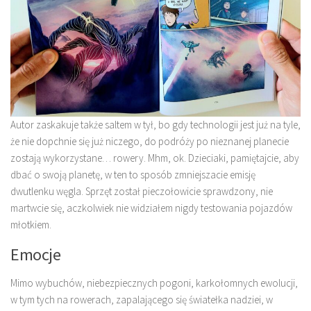
Autor zaskakuje także saltem w tył, bo gdy technologii jest już na tyle,
że nie dopchnie się już niczego, do podróży po nieznanej planecie
zostają wykorzystane… rowery. Mhm, ok. Dzieciaki, pamiętajcie, aby
dbać o swoją planetę, w ten to sposób zmniejszacie emisję
dwutlenku węgla. Sprzęt został pieczołowicie sprawdzony, nie
martwcie się, aczkolwiek nie widziałem nigdy testowania pojazdów
młotkiem.
Emocje
Mimo wybuchów, niebezpiecznych pogoni, karkołomnych ewolucji,
w tym tych na rowerach, zapalającego się światełka nadziei, w