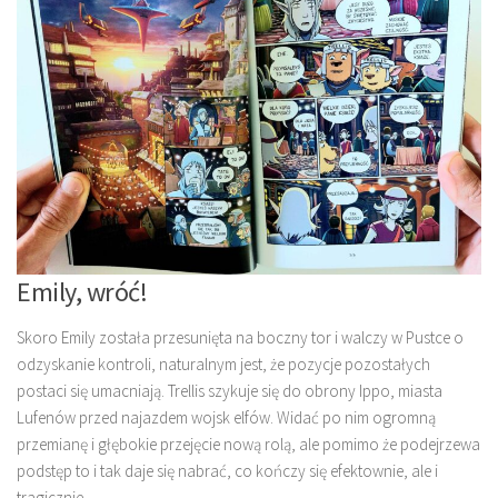
Emily, wróć!
Skoro Emily została przesunięta na boczny tor i walczy w Pustce o
odzyskanie kontroli, naturalnym jest, że pozycje pozostałych
postaci się umacniają. Trellis szykuje się do obrony Ippo, miasta
Lufenów przed najazdem wojsk elfów. Widać po nim ogromną
przemianę i głębokie przejęcie nową rolą, ale pomimo że podejrzewa
podstęp to i tak daje się nabrać, co kończy się efektownie, ale i
tragicznie.