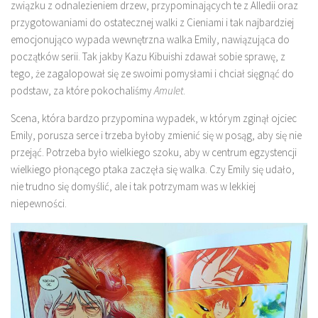
związku z odnalezieniem drzew, przypominających te z Alledii oraz
przygotowaniami do ostatecznej walki z Cieniami i tak najbardziej
emocjonująco wypada wewnętrzna walka Emily, nawiązująca do
początków serii. Tak jakby Kazu Kibuishi zdawał sobie sprawę, z
tego, że zagalopował się ze swoimi pomysłami i chciał sięgnąć do
podstaw, za które pokochaliśmy
Amulet
.
Scena, która bardzo przypomina wypadek, w którym zginął ojciec
Emily, porusza serce i trzeba byłoby zmienić się w posąg, aby się nie
przejąć. Potrzeba było wielkiego szoku, aby w centrum egzystencji
wielkiego płonącego ptaka zaczęła się walka. Czy Emily się udało,
nie trudno się domyślić, ale i tak potrzymam was w lekkiej
niepewności.