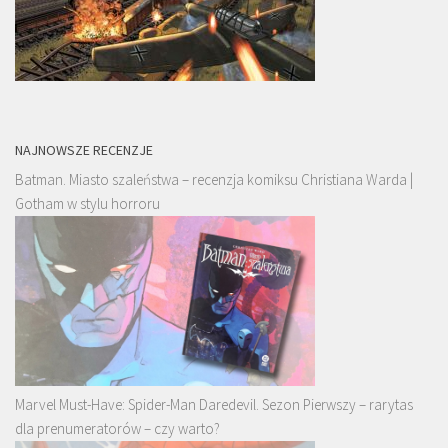
NAJNOWSZE RECENZJE
Batman. Miasto szaleństwa – recenzja komiksu Christiana Warda |
Gotham w stylu horroru
Marvel Must-Have: Spider-Man Daredevil. Sezon Pierwszy – rarytas
dla prenumeratorów – czy warto?