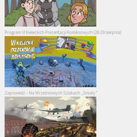
Program VI Kieleckich Prezentacji Komiksowych (28-29 sierpnia)
Zapowiedź – Na Wrześniowych Szlakach „Śmiały”