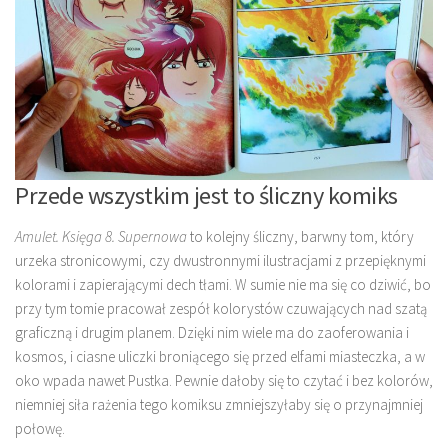
Przede wszystkim jest to śliczny komiks
Amulet. Księga 8. Supernowa
to kolejny śliczny, barwny tom, który
urzeka stronicowymi, czy dwustronnymi ilustracjami z przepięknymi
kolorami i zapierającymi dech tłami. W sumie nie ma się co dziwić, bo
przy tym tomie pracował zespół kolorystów czuwających nad szatą
graficzną i drugim planem. Dzięki nim wiele ma do zaoferowania i
kosmos, i ciasne uliczki broniącego się przed elfami miasteczka, a w
oko wpada nawet Pustka. Pewnie dałoby się to czytać i bez kolorów,
niemniej siła rażenia tego komiksu zmniejszyłaby się o przynajmniej
połowę.