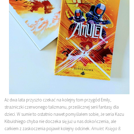
Aż dwa lata przyszło czekać na kolejny tom przygód Emily,
strażniczki czerwonego talizmanu, prześlicznej serii fantasy dla
dzieci. W sumie to ostatnio nawet pomyślałem sobie, że seria Kazu
Kibuishiego chyba nie doczeka się już u nas dokończenia, ale
całkiem z zaskoczenia pojawił kolejny odcinek.
Amulet. Księga 8.