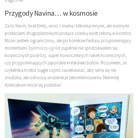
Przygody Navina… w kosmosie
Za to Navin, brat Emily, wraz z mamą i kilkoma innymi, ale ważnymi
postaciami drugoplanowymi podąża ścieżką wystrzeloną w kosmos.
Może i jestem ograniczony, ale po komiksie fantasy przypominający
momentami
Tajemniczy ogród
zupełnie nie spodziewałem się
kosmicznych podróży, super nowoczesnych rakiet kosmicznych,
czy przypominających japońskie kreskówki botów. Rozumiem, że
czytelnika trzeba ciągle czymś zaciekawiać, aby seria się nie
znudziła, ale odnoszę wrażenie przekombinowania. Niemniej
dzieciakom może się podobać.