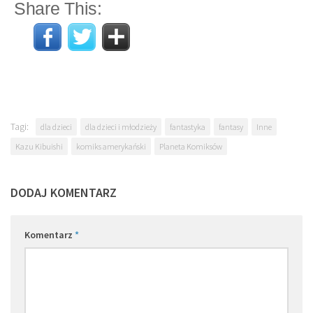
Share This:
Tagi:
dla dzieci
dla dzieci i młodzieży
fantastyka
fantasy
Inne
Kazu Kibuishi
komiks amerykański
Planeta Komiksów
DODAJ KOMENTARZ
Komentarz
*