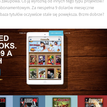
a zakupowa. Co ją wyróżnią od innych tego typu projektów?
e abonamentowym. Za niespełna 9 dolarów miesięcznie
aza tytułów oczywiście stale się powiększa. Brzmi dobrze?