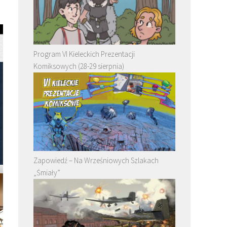
Program VI Kieleckich Prezentacji
Komiksowych (28-29 sierpnia)
Zapowiedź – Na Wrześniowych Szlakach
„Śmiały”