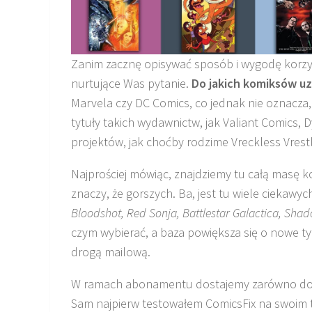
Zanim zacznę opisywać sposób i wygodę korzy
nurtujące Was pytanie.
Do jakich komiksów u
Marvela czy DC Comics, co jednak nie oznacza, 
tytuły takich wydawnictw, jak Valiant Comics, 
projektów, jak choćby rodzime Vreckless Vrestl
Najprościej mówiąc, znajdziemy tu całą masę k
znaczy, że gorszych. Ba, jest tu wiele ciekawych
Bloodshot, Red Sonja, Battlestar Galactica, Shad
czym wybierać, a baza powiększa się o nowe ty
drogą mailową.
W ramach abonamentu dostajemy zarówno dostęp
Sam najpierw testowałem ComicsFix na swoim tab