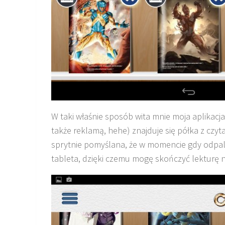
W taki właśnie sposób wita mnie moja aplikacj
także reklamą, hehe) znajduje się półka z czyt
sprytnie pomyślana, że w momencie gdy odpala
tableta, dzięki czemu mogę skończyć lekturę 