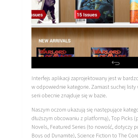
Interfejs aplikacji zaprojektowany jest w ba
w odpowiednie kategorie. Zamiast suchej listy 
serii obecnie znajduje się w bazie.
Naszym oczom ukazują się następujące kategori
dłuższym obcowaniu z platformą), Top Picks (p
Novels, Featured Series (to nowość, dotyczy p
Boys od Dynamite), Science Fiction to The Cor