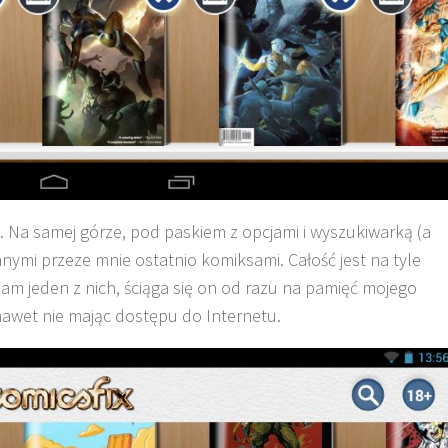
a. Na samej górze, pod paskiem z opcjami i wyszukiwarką (a
anymi przeze mnie ostatnio komiksami. Całość jest na tyle
m jeden z nich, ściąga się on od razu na pamięć mojego
nawet nie mając dostępu do Internetu.