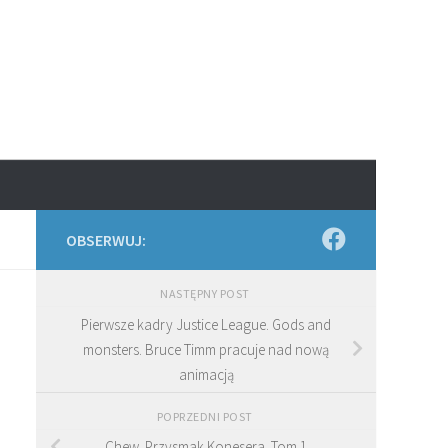
OBSERWUJ:
NASTĘPNY POST
Pierwsze kadry Justice League. Gods and
monsters. Bruce Timm pracuje nad nową
animacją
POPRZEDNI POST
Chew. Przysmak Konesera. Tom 1