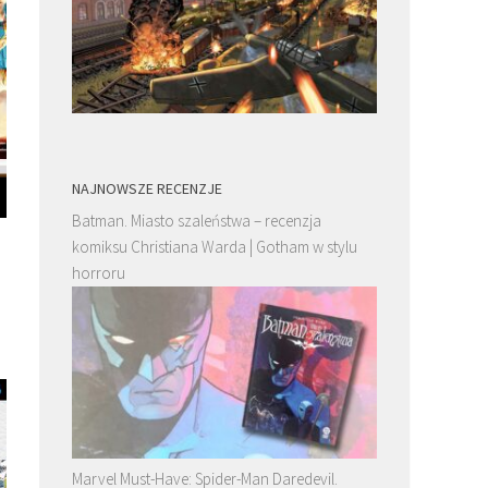
NAJNOWSZE RECENZJE
Batman. Miasto szaleństwa – recenzja
komiksu Christiana Warda | Gotham w stylu
horroru
Marvel Must-Have: Spider-Man Daredevil.