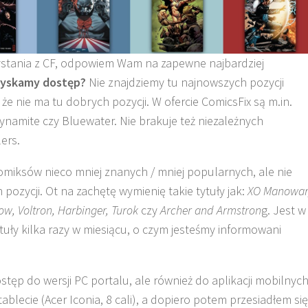
stania z CF, odpowiem Wam na zapewne najbardziej
zyskamy dostęp?
Nie znajdziemy tu najnowszych pozycji
że nie ma tu dobrych pozycji. W ofercie ComicsFix są m.in.
Dynamite czy Bluewater. Nie brakuje też niezależnych
ers.
omiksów nieco mniej znanych / mniej popularnych, ale nie
 pozycji. Ot na zachętę wymienię takie tytuły jak:
XO Manowar
ow, Voltron, Harbinger, Turok
czy
Archer and Armstron
g. Jest w
tuły kilka razy w miesiącu, o czym jesteśmy informowani
 do wersji PC portalu, ale również do aplikacji mobilnych
lecie (Acer Iconia, 8 cali), a dopiero potem przesiadłem się