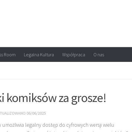
arvel, DC Comics, Image, newsy, konkursy. Wszystko o komiksach
ss Room
Legalna Kultura
Współpraca
O nas
ki komiksów za grosze!
KTUALIZOWANO
06/06/2025
ry umożliwia legalny dostęp do cyfrowych wersji wielu