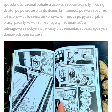
sposobności, że znał bohatera osobiście i opowiada o tym, co się
działo, po powrocie ojca do domu. Ta intymność pozwala rozumieć
tę historię w dużo szerszym kontekście, mimo że po pytaniu, jak w
pracy, pada tylko wątłe „nie chcę o tym rozmawiać”, a
odreagowanie odbywa się w ciszy przy remontach poszczególnych
domowych pomieszczeń.