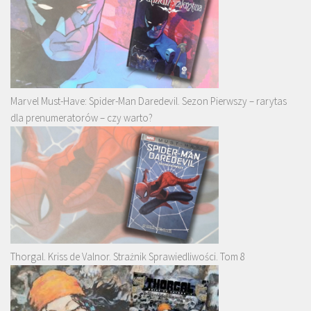
Marvel Must-Have: Spider-Man Daredevil. Sezon Pierwszy – rarytas
dla prenumeratorów – czy warto?
Thorgal. Kriss de Valnor. Strażnik Sprawiedliwości. Tom 8