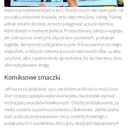
Historia przedstawiana jest w dość chaotycznych retrospekcjach, na
początku odniosłem wrażenie, że to nieprzemyślany zabieg. Później
jednak dotarło do mnie, że ma to potęgować uczucie śledztwa,
które stanęło w martwym punkcie. Przesłuchiwany zabójca wygląda
jak zastraszona zwierzyna, plącze się w zeznaniach, podłapuje
sugestie, ale wywodzi policjantów w pole. Wskazywane przez niego
miejscówki, w których rzekomo porzucił ciała swoich ofiar, są albo
zmyślone, albo zupełnie nie do sprawdzenia, bo stoi tam teraz dom,
albo wybudowano drogę.
Komiksowe smaczki
Jeff ma za co dziękować ojcu, nie dziwne że
Morderca znad Green
River
zostało zadedykowane właśnie jemu. Na dodatek wyłowić
można parę smaczków komiksowych. Choćby podziękowanie, za
naukę czytania za pomocą komiksów z Batmanem. Jest też piękny
kadr, podczas przeszukiwania rzeczy osobistych jednego z
podejrzanych o morderstwa, który przy okazji jest niepoprawnym