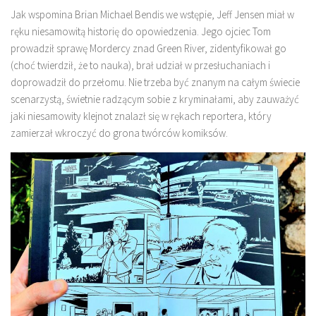
Jak wspomina Brian Michael Bendis we wstępie, Jeff Jensen miał w
ręku niesamowitą historię do opowiedzenia. Jego ojciec Tom
prowadził sprawę Mordercy znad Green River, zidentyfikował go
(choć twierdził, że to nauka), brał udział w przesłuchaniach i
doprowadził do przełomu. Nie trzeba być znanym na całym świecie
scenarzystą, świetnie radzącym sobie z kryminałami, aby zauważyć
jaki niesamowity klejnot znalazł się w rękach reportera, który
zamierzał wkroczyć do grona twórców komiksów.