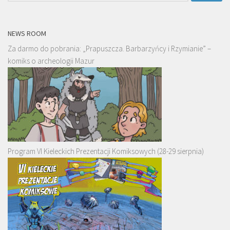
NEWS ROOM
Za darmo do pobrania: „Prapuszcza. Barbarzyńcy i Rzymianie” –
komiks o archeologii Mazur
Program VI Kieleckich Prezentacji Komiksowych (28-29 sierpnia)