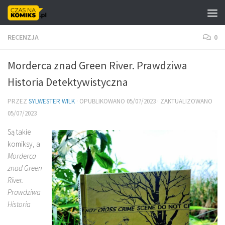
Skip to content
RECENZJA
0
Morderca znad Green River. Prawdziwa
Historia Detektywistyczna
PRZEZ
SYLWESTER WILK
· OPUBLIKOWANO
05/07/2023
· ZAKTUALIZOWANO
05/07/2023
Są takie
komiksy, a
Morderca
znad Green
River.
Prawdziwa
Historia