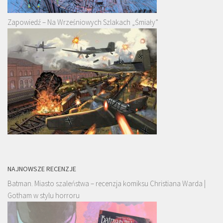
Zapowiedź – Na Wrześniowych Szlakach „Śmiały”
NAJNOWSZE RECENZJE
Batman. Miasto szaleństwa – recenzja komiksu Christiana Warda |
Gotham w stylu horroru