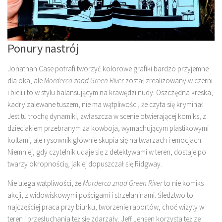
Ponury nastrój
Jonathan Case potrafi tworzyć kolorowe grafiki bardzo przyjemne
dla oka, ale
Morderca znad Green River
został zrealizowany w czerni
i bieli i to w stylu balansującym na krawędzi nudy. Oszczędna kreska,
kadry zalewane tuszem, nie ma wątpliwości, że czyta się kryminał.
Jest tu trochę dynamiki, zwłaszcza w scenie otwierającej komiks, z
dzieciakiem przebranym za kowboja, wymachującym plastikowymi
koltami, ale rysownik głównie skupia się na twarzach i emocjach.
Niemniej, gdy czytelnik udaje się z detektywami w teren, dostaje po
twarzy okropnością, jakiej dopuszczał się Ridgway.
Nie ulega wątpliwości, że
Morderca znad Green River
to nie komiks
akcji, z widowiskowymi pościgami i strzelaninami. Śledztwo to
najczęściej praca przy biurku, tworzenie raportów, choć wizyty w
teren i przesłuchania też się zdarzały. Jeff Jensen korzysta też ze