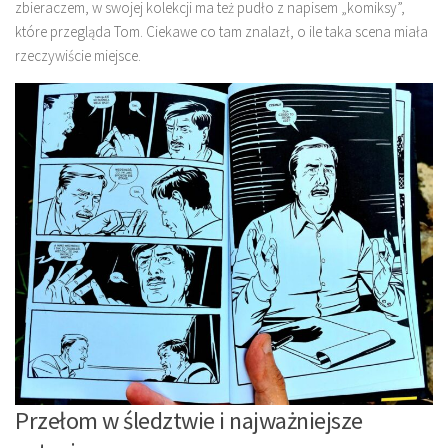
zbieraczem, w swojej kolekcji ma też pudło z napisem „komiksy”,
które przegląda Tom. Ciekawe co tam znalazł, o ile taka scena miała
rzeczywiście miejsce.
Przełom w śledztwie i najważniejsze