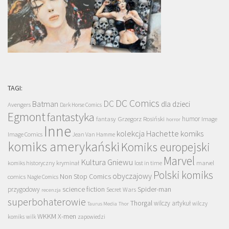
TAGI:
DC Comics
DC
Batman
dla dzieci
Avengers
Dark Horse Comics
Egmont
fantastyka
Grzegorz Rosiński
humor
fantasy
Image
horror
Inne
kolekcja Hachette
komiks
Image Comics
Jean Van Hamme
komiks amerykański
Komiks europejski
Marvel
Kultura Gniewu
komiks historyczny
kryminał
lost in time
marvel
Polski komiks
obyczajowy
Non Stop Comics
comics
Nagle Comics
science fiction
Spider-man
przygodowy
Secret Wars
recenzja
superbohaterowie
Thorgal
wilczy artykuł
wilczy
Taurus Media
Thor
WKKM
X-men
komiks
wilk
zapowiedzi