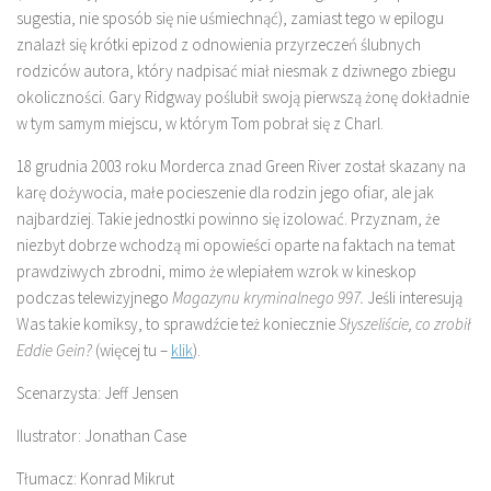
sugestia, nie sposób się nie uśmiechnąć), zamiast tego w epilogu
znalazł się krótki epizod z odnowienia przyrzeczeń ślubnych
rodziców autora, który nadpisać miał niesmak z dziwnego zbiegu
okoliczności. Gary Ridgway poślubił swoją pierwszą żonę dokładnie
w tym samym miejscu, w którym Tom pobrał się z Charl.
18 grudnia 2003 roku Morderca znad Green River został skazany na
karę dożywocia, małe pocieszenie dla rodzin jego ofiar, ale jak
najbardziej. Takie jednostki powinno się izolować. Przyznam, że
niezbyt dobrze wchodzą mi opowieści oparte na faktach na temat
prawdziwych zbrodni, mimo że wlepiałem wzrok w kineskop
podczas telewizyjnego
Magazynu kryminalnego 997.
Jeśli interesują
Was takie komiksy, to sprawdźcie też koniecznie
Słyszeliście, co zrobił
Eddie Gein?
(więcej tu –
klik
).
Scenarzysta: Jeff Jensen
Ilustrator: Jonathan Case
Tłumacz: Konrad Mikrut