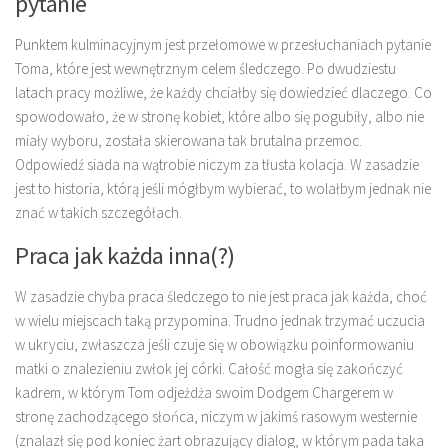
pytanie
Punktem kulminacyjnym jest przełomowe w przesłuchaniach pytanie
Toma, które jest wewnętrznym celem śledczego. Po dwudziestu
latach pracy możliwe, że każdy chciałby się dowiedzieć dlaczego. Co
spowodowało, że w stronę kobiet, które albo się pogubiły, albo nie
miały wyboru, została skierowana tak brutalna przemoc.
Odpowiedź siada na wątrobie niczym za tłusta kolacja. W zasadzie
jest to historia, którą jeśli mógłbym wybierać, to wolałbym jednak nie
znać w takich szczegółach.
Praca jak każda inna(?)
W zasadzie chyba praca śledczego to nie jest praca jak każda, choć
w wielu miejscach taką przypomina. Trudno jednak trzymać uczucia
w ukryciu, zwłaszcza jeśli czuje się w obowiązku poinformowaniu
matki o znalezieniu zwłok jej córki. Całość mogła się zakończyć
kadrem, w którym Tom odjeżdża swoim Dodgem Chargerem w
stronę zachodzącego słońca, niczym w jakimś rasowym westernie
(znalazł się pod koniec żart obrazujący dialog, w którym pada taka