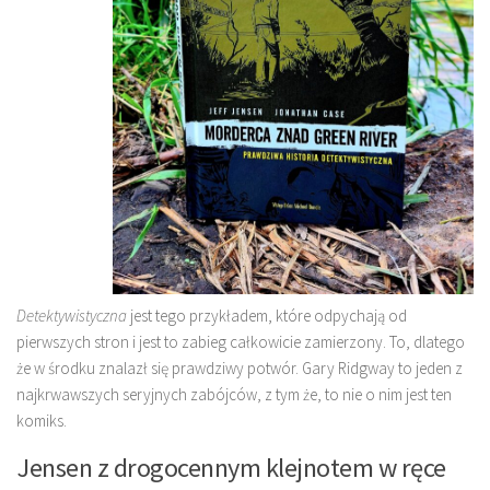
Detektywistyczna
jest tego przykładem, które odpychają od
pierwszych stron i jest to zabieg całkowicie zamierzony. To, dlatego
że w środku znalazł się prawdziwy potwór. Gary Ridgway to jeden z
najkrwawszych seryjnych zabójców, z tym że, to nie o nim jest ten
komiks.
Jensen z drogocennym klejnotem w ręce