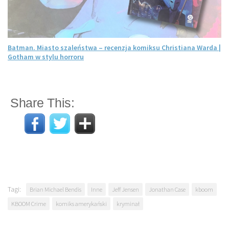
Batman. Miasto szaleństwa – recenzja komiksu Christiana Warda |
Gotham w stylu horroru
Share This:
Tagi:
Brian Michael Bendis
Inne
Jeff Jensen
Jonathan Case
kboom
KBOOM Crime
komiks amerykański
kryminał