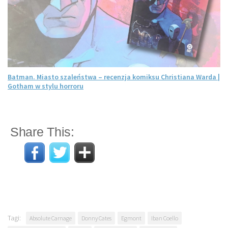
Batman. Miasto szaleństwa – recenzja komiksu Christiana Warda |
Gotham w stylu horroru
Share This:
Tagi:
Absolute Carnage
Donny Cates
Egmont
Iban Coello