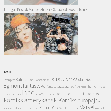
Thorgal. Kriss de Valnor. Strażnik Sprawiedliwości. Tom 8
TAGI:
DC Comics
DC
Batman
dla dzieci
Avengers
Dark Horse Comics
Egmont
fantastyka
Grzegorz Rosiński
humor
fantasy
Image
horror
Inne
kolekcja Hachette
komiks
Image Comics
Jean Van Hamme
komiks amerykański
Komiks europejski
Marvel
Kultura Gniewu
komiks historyczny
kryminał
lost in time
marvel