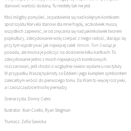
stanowić wartość dodaną. Tu niestety tak nie jest.
Ktoś mógłby pomyśleć, że pastwienie się nad kolejnym komiksem
spod szyldu Marvela stanowi dla mnie frajdę, aczkolwiek muszę
wszystkich zapewnić, że od znęcania się nad jakimkolwiek tworem
popkultury, zdecydowanie wolę czerpać z niego radość, starając się
przy tym wypatrywać jak najwięcej zalet.
Venom. Tom 3
wciąż je
posiada, ale można je policzyć na dosłownie kilku kartkach. To
zdecydowanie jedno z moich największych komiksowych
rozczarowań, jeśli chodzi o względnie świeżo wydane u nas tytuły.
W przypadku Waszej tęsknoty za Eddiem i jego kumplem symbiontem
zalecałbym wrócić do pierwszego tomu. Da Wam to więcej rozrywki,
a i zaoszczędzicie trochę pieniędzy.
Scenarzysta: Donny Cates
Ilustrator: Iban Coello, Ryan Stegman
Tłumacz: Zofia Sawicka