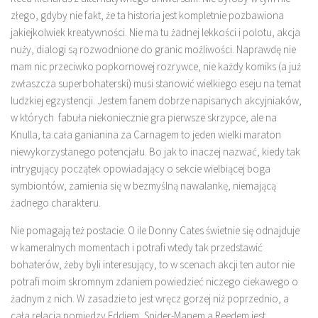
złego, gdyby nie fakt, że ta historia jest kompletnie pozbawiona
jakiejkolwiek kreatywności. Nie ma tu żadnej lekkości i polotu, akcja
nuży, dialogi są rozwodnione do granic możliwości. Naprawdę nie
mam nic przeciwko popkornowej rozrywce, nie każdy komiks (a już
zwłaszcza superbohaterski) musi stanowić wielkiego eseju na temat
ludzkiej egzystencji. Jestem fanem dobrze napisanych akcyjniaków,
w których fabuła niekoniecznie gra pierwsze skrzypce, ale na
Knulla, ta cała ganianina za Carnagem to jeden wielki maraton
niewykorzystanego potencjału. Bo jak to inaczej nazwać, kiedy tak
intrygujący początek opowiadający o sekcie wielbiącej boga
symbiontów, zamienia się w bezmyślną nawalankę, niemającą
żadnego charakteru.
Nie pomagają też postacie. O ile Donny Cates świetnie się odnajduje
w kameralnych momentach i potrafi wtedy tak przedstawić
bohaterów, żeby byli interesujący, to w scenach akcji ten autor nie
potrafi moim skromnym zdaniem powiedzieć niczego ciekawego o
żadnym z nich. W zasadzie to jest wręcz gorzej niż poprzednio, a
cała relacja pomiędzy Eddiem, Spider-Manem a Reedem jest