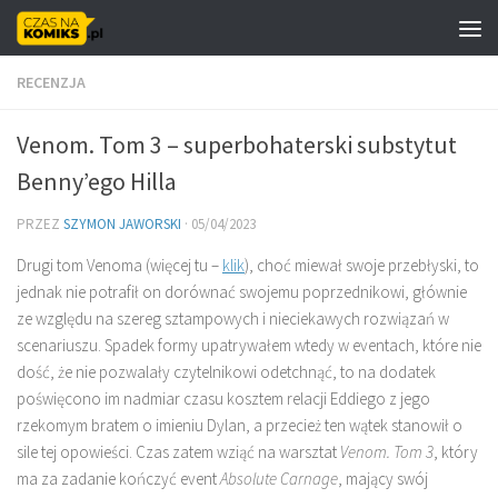
Skip to content
RECENZJA
Venom. Tom 3 – superbohaterski substytut
Benny’ego Hilla
PRZEZ
SZYMON JAWORSKI
·
05/04/2023
Drugi tom Venoma (więcej tu –
klik
), choć miewał swoje przebłyski, to
jednak nie potrafił on dorównać swojemu poprzednikowi, głównie
ze względu na szereg sztampowych i nieciekawych rozwiązań w
scenariuszu. Spadek formy upatrywałem wtedy w eventach, które nie
dość, że nie pozwalały czytelnikowi odetchnąć, to na dodatek
poświęcono im nadmiar czasu kosztem relacji Eddiego z jego
rzekomym bratem o imieniu Dylan, a przecież ten wątek stanowił o
sile tej opowieści. Czas zatem wziąć na warsztat
Venom. Tom 3
, który
ma za zadanie kończyć event
Absolute Carnage
, mający swój