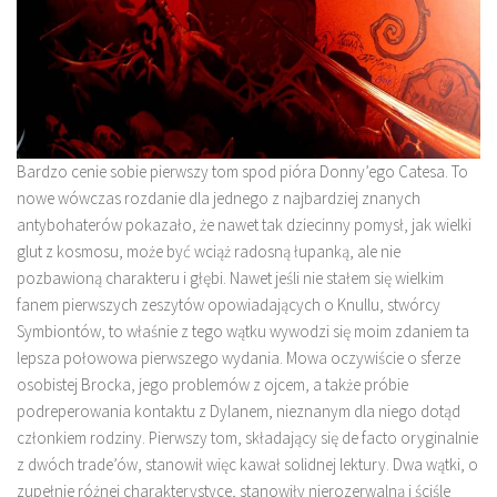
Bardzo cenie sobie pierwszy tom spod pióra Donny’ego Catesa. To
nowe wówczas rozdanie dla jednego z najbardziej znanych
antybohaterów pokazało, że nawet tak dziecinny pomysł, jak wielki
glut z kosmosu, może być wciąż radosną łupanką, ale nie
pozbawioną charakteru i głębi. Nawet jeśli nie stałem się wielkim
fanem pierwszych zeszytów opowiadających o Knullu, stwórcy
Symbiontów, to właśnie z tego wątku wywodzi się moim zdaniem ta
lepsza połowowa pierwszego wydania. Mowa oczywiście o sferze
osobistej Brocka, jego problemów z ojcem, a także próbie
podreperowania kontaktu z Dylanem, nieznanym dla niego dotąd
członkiem rodziny. Pierwszy tom, składający się de facto oryginalnie
z dwóch trade’ów, stanowił więc kawał solidnej lektury. Dwa wątki, o
zupełnie różnej charakterystyce, stanowiły nierozerwalną i ściśle