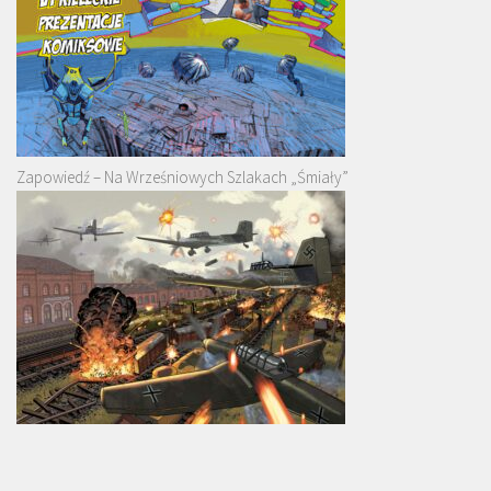
Zapowiedź – Na Wrześniowych Szlakach „Śmiały”