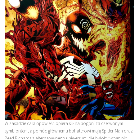
W zasadzie cała opowieść opiera się na pogoni za czerwonym
symbiontem, a pomóc głównemu bohaterowi mają Spider-Man oraz
Reed Richards z alternatywnego uniwersum. Nie byłoby w tym nic