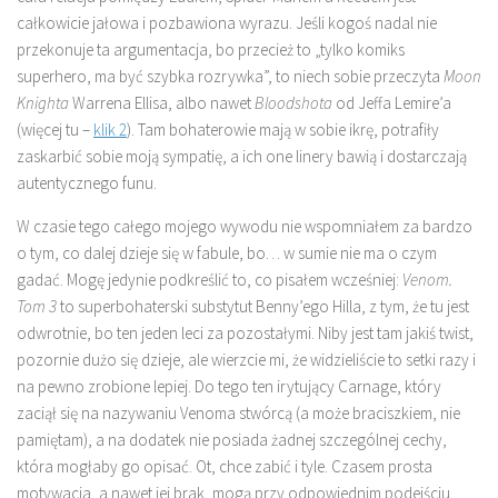
całkowicie jałowa i pozbawiona wyrazu. Jeśli kogoś nadal nie
przekonuje ta argumentacja, bo przecież to „tylko komiks
superhero, ma być szybka rozrywka”, to niech sobie przeczyta
Moon
Knighta
Warrena Ellisa, albo nawet
Bloodshota
od Jeffa Lemire’a
(więcej tu –
klik 2
). Tam bohaterowie mają w sobie ikrę, potrafiły
zaskarbić sobie moją sympatię, a ich one linery bawią i dostarczają
autentycznego funu.
W czasie tego całego mojego wywodu nie wspomniałem za bardzo
o tym, co dalej dzieje się w fabule, bo… w sumie nie ma o czym
gadać. Mogę jedynie podkreślić to, co pisałem wcześniej:
Venom.
Tom 3
to superbohaterski substytut Benny’ego Hilla, z tym, że tu jest
odwrotnie, bo ten jeden leci za pozostałymi. Niby jest tam jakiś twist,
pozornie dużo się dzieje, ale wierzcie mi, że widzieliście to setki razy i
na pewno zrobione lepiej. Do tego ten irytujący Carnage, który
zaciął się na nazywaniu Venoma stwórcą (a może braciszkiem, nie
pamiętam), a na dodatek nie posiada żadnej szczególnej cechy,
która mogłaby go opisać. Ot, chce zabić i tyle. Czasem prosta
motywacja, a nawet jej brak, mogą przy odpowiednim podejściu