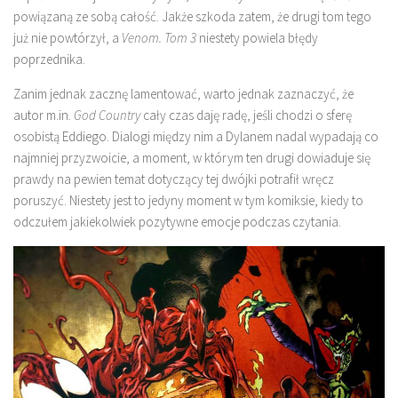
powiązaną ze sobą całość. Jakże szkoda zatem, że drugi tom tego
już nie powtórzył, a
Venom. Tom 3
niestety powiela błędy
poprzednika.
Zanim jednak zacznę lamentować, warto jednak zaznaczyć, że
autor m.in.
God Country
cały czas daję radę, jeśli chodzi o sferę
osobistą Eddiego. Dialogi między nim a Dylanem nadal wypadają co
najmniej przyzwoicie, a moment, w którym ten drugi dowiaduje się
prawdy na pewien temat dotyczący tej dwójki potrafił wręcz
poruszyć. Niestety jest to jedyny moment w tym komiksie, kiedy to
odczułem jakiekolwiek pozytywne emocje podczas czytania.