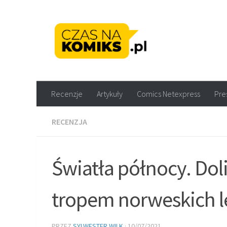
Skip to content
Recenzje komiksów M
Recenzje
Artykuły
Comics Netexpress
Pre
RECENZJA
Światła północy. Doli
tropem norweskich 
PRZEZ
SYLWESTER WILK
·
10/07/2021