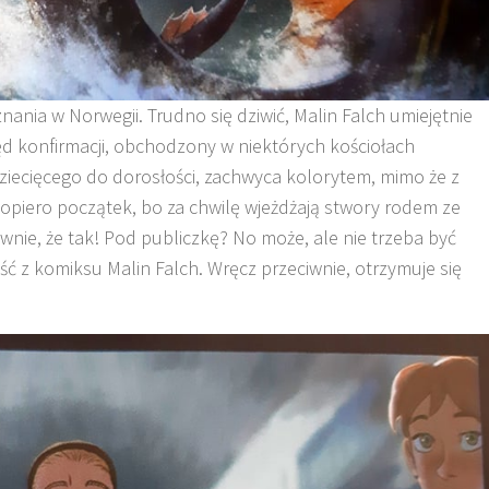
znania w Norwegii. Trudno się dziwić, Malin Falch umiejętnie
ęd konfirmacji, obchodzony w niektórych kościołach
dziecięcego do dorosłości, zachwyca kolorytem, mimo że z
 dopiero początek, bo za chwilę wjeżdżają stwory rodem ze
nie, że tak! Pod publiczkę? No może, ale nie trzeba być
 z komiksu Malin Falch. Wręcz przeciwnie, otrzymuje się