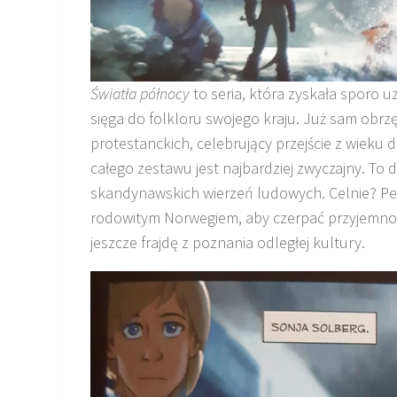
Światła północy
to seria, która zyskała sporo u
sięga do folkloru swojego kraju. Już sam obrz
protestanckich, celebrujący przejście z wieku 
całego zestawu jest najbardziej zwyczajny. To
skandynawskich wierzeń ludowych. Celnie? Pew
rodowitym Norwegiem, aby czerpać przyjemność
jeszcze frajdę z poznania odległej kultury.