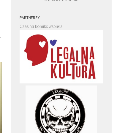
l
PARTNERZY
Czas na komiks wspiera:
.
,