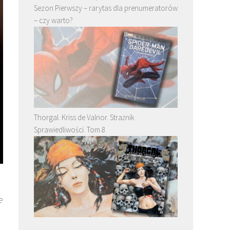
Sezon Pierwszy – rarytas dla prenumeratorów
– czy warto?
Thorgal. Kriss de Valnor. Strażnik
Sprawiedliwości. Tom 8
e