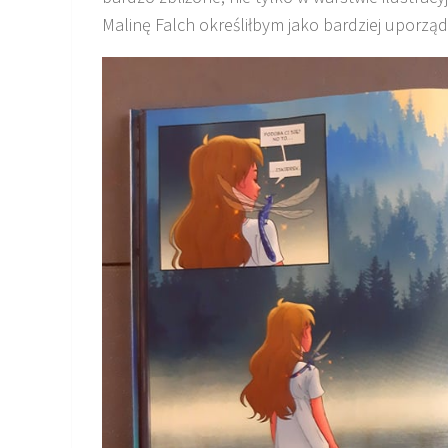
Malinę Falch określiłbym jako bardziej uporzą