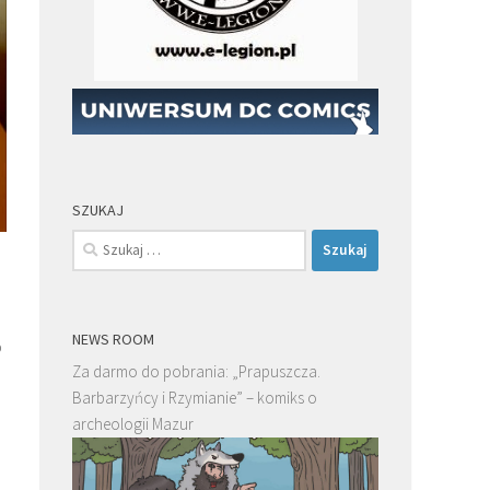
SZUKAJ
Szukaj:
NEWS ROOM
o
Za darmo do pobrania: „Prapuszcza.
Barbarzyńcy i Rzymianie” – komiks o
archeologii Mazur