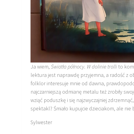
Ja wiem,
Światła północy.
W dolinie
trolli
to komi
lektura jest naprawdę przyjemna, a radość z 
folklor interesuje mnie od dawna, prawdopodo
najczarniejszą odmianę metalu też zrobiły sw
wziąć poduszkę i się najzwyczajniej zdrzemnąć, 
spektakl? Śmiało kupujcie dzieciakom, ale nie b
Sylwester