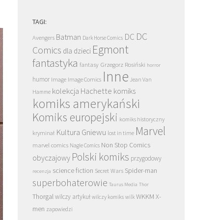
TAGI:
DC
DC
Batman
Avengers
Dark Horse Comics
Egmont
Comics
dla dzieci
fantastyka
Grzegorz Rosiński
fantasy
horror
Inne
humor
Image
Image Comics
Jean Van
kolekcja Hachette
komiks
Hamme
komiks amerykański
Komiks europejski
komiks historyczny
Marvel
Kultura Gniewu
kryminał
lost in time
Non Stop Comics
marvel comics
Nagle Comics
Polski komiks
obyczajowy
przygodowy
science fiction
Spider-man
Secret Wars
recenzja
superbohaterowie
Taurus Media
Thor
Thorgal
WKKM
X-
wilczy artykuł
wilczy komiks
wilk
men
zapowiedzi