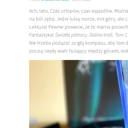
Ach, lato. Czas urlopów, czas wyjazdów. Moż
na ból zęba. Jedni lubią morze, inni góry, ale 
Lektura! Pewnie powiecie, że to marna pociech
Fantastyka!
Światła północy. Dolina trolli. Tom 1
Nie trzeba podążać za igłą kompasu, aby tam do
poczuj ciepły wiatr hulający między górami, wsł