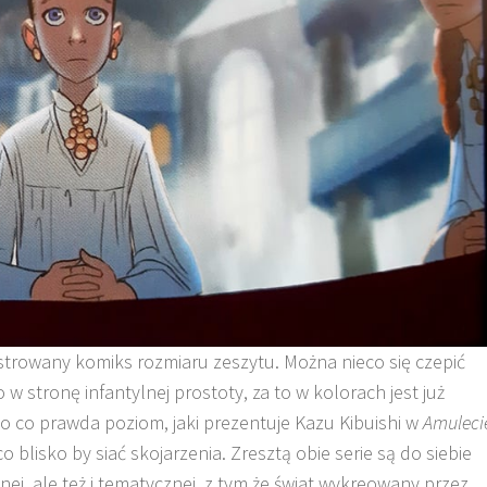
lustrowany komiks rozmiaru zeszytu. Można nieco się czepić
o w stronę infantylnej prostoty, za to w kolorach jest już
to co prawda poziom, jaki prezentuje Kazu Kibuishi w
Amuleci
co blisko by siać skojarzenia. Zresztą obie serie są do siebie
jnej, ale też i tematycznej, z tym że świat wykreowany przez