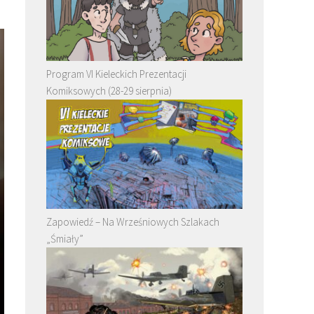
Program VI Kieleckich Prezentacji
Komiksowych (28-29 sierpnia)
Zapowiedź – Na Wrześniowych Szlakach
„Śmiały”