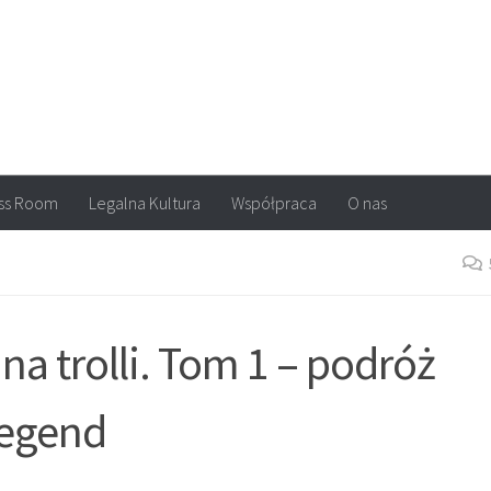
arvel, DC Comics, Image, newsy, konkursy. Wszystko o komiksach
ss Room
Legalna Kultura
Współpraca
O nas
na trolli. Tom 1 – podróż
legend