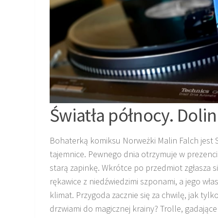
Światła północy. Dolina
Bohaterką komiksu Norweżki Malin Falch jest So
tajemnice. Pewnego dnia otrzymuje w prezenc
starą zapinkę. Wkrótce po przedmiot zgłasza s
rękawice z niedźwiedzimi szponami, a jego włas
klimat. Przygoda zacznie się za chwilę, jak tyl
drzwiami do magicznej krainy? Trolle, gadające 