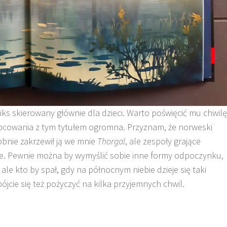
ks skierowany głównie dla dzieci. Warto poświęcić mu chwilę
obcowania z tym tytułem ogromna. Przyznam, że norweski
bnie zakrzewił ją we mnie
Thorgal
, ale zespoły grające
oje. Pewnie można by wymyślić sobie inne formy odpoczynku,
ale kto by spał, gdy na północnym niebie dzieje się taki
ójcie się też pożyczyć na kilka przyjemnych chwil.