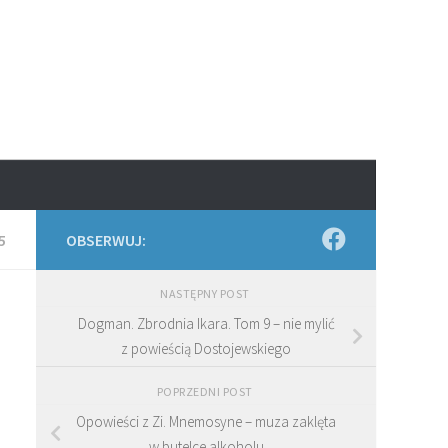
5
OBSERWUJ:
NASTĘPNY POST
Dogman. Zbrodnia Ikara. Tom 9 – nie mylić
z powieścią Dostojewskiego
POPRZEDNI POST
Opowieści z Zi. Mnemosyne – muza zaklęta
w butelce alkoholu