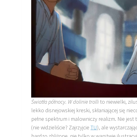
Światła północy. W dolinie trolli
to niewielki, zi
lekko disnejowskiej kreski, skłaniającej się niec
pełne spektrum i malowniczy realizm. Nie jest 
(nie widzieliście? Zajrzyjcie
TU
), ale wystarczają
bardzo zbliżone, nie tylko w warstwie ilustracy