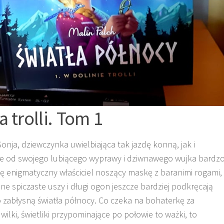
 trolli. Tom 1
nja, dziewczynka uwielbiająca tak jazdę konną, jak i
ie od swojego lubiącego wyprawy i dziwnawego wujka bardz
ię enigmatyczny właściciel noszący maskę z baranimi rogami,
ne spiczaste uszy i długi ogon jeszcze bardziej podkręcają
ko zabłysną światła północy. Co czeka na bohaterkę za
wilki, świetliki przypominające po połowie to ważki, to