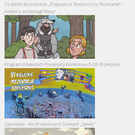
Za darmo do pobrania: „Prapuszcza. Barbarzyńcy i Rzymianie” –
komiks o archeologii Mazur
Program VI Kieleckich Prezentacji Komiksowych (28-29 sierpnia)
Zapowiedź – Na Wrześniowych Szlakach „Śmiały”