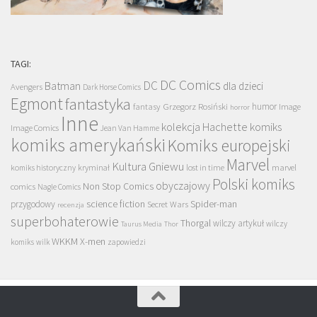
TAGI:
DC Comics
DC
Batman
dla dzieci
Avengers
Dark Horse Comics
Egmont
fantastyka
Grzegorz Rosiński
humor
fantasy
Image
horror
Inne
kolekcja Hachette
komiks
Image Comics
Jean Van Hamme
komiks amerykański
Komiks europejski
Marvel
Kultura Gniewu
komiks historyczny
kryminał
lost in time
marvel
Polski komiks
obyczajowy
Non Stop Comics
comics
Nagle Comics
science fiction
Spider-man
przygodowy
Secret Wars
recenzja
superbohaterowie
Thorgal
wilczy artykuł
wilczy
Taurus Media
Thor
WKKM
X-men
komiks
wilk
zapowiedzi