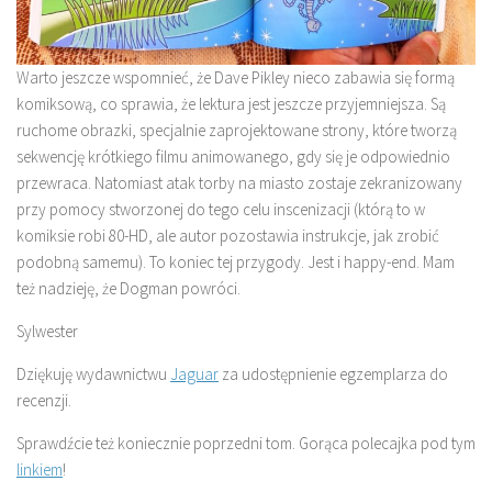
Warto jeszcze wspomnieć, że Dave Pikley nieco zabawia się formą
komiksową, co sprawia, że lektura jest jeszcze przyjemniejsza. Są
ruchome obrazki, specjalnie zaprojektowane strony, które tworzą
sekwencję krótkiego filmu animowanego, gdy się je odpowiednio
przewraca. Natomiast atak torby na miasto zostaje zekranizowany
przy pomocy stworzonej do tego celu inscenizacji (którą to w
komiksie robi 80-HD, ale autor pozostawia instrukcje, jak zrobić
podobną samemu). To koniec tej przygody. Jest i happy-end. Mam
też nadzieję, że Dogman powróci.
Sylwester
Dziękuję wydawnictwu
Jaguar
za udostępnienie egzemplarza do
recenzji.
Sprawdźcie też koniecznie poprzedni tom. Gorąca polecajka pod tym
linkiem
!