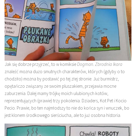
Jak się dobrze przyjrzeć, to w komiksie
Dogman
. Zbrodnia Ikara
znaleźć można dużo smutnych charakterów, których (gdyby o to
chodziło) można by postawić po tej złej stronie. Już burmistrz,
opętańczo związany ze swoim pluszakiem, przejawia mocne
zaburzenia. Dalej mamy trójkę moich ulubionych kotów,
reprezentujących (prawie) trzy pokolenia. Dziaders, Kot Pet i Kocio
Pecio. Prawie, bo ten najmłodszy to nie do końca syn i wnuczek, bo
jest klonem środkowego sierściucha, ale to już osobna historia.