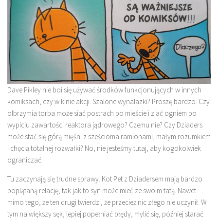
Dave Pikley nie boi się używać środków funkcjonujących w innych
komiksach, czy w kinie akcji. Szalone wynalazki? Proszę bardzo. Czy
olbrzymia torba może siać postrach po mieście i ziać ogniem po
wypiciu zawartości reaktora jądrowego? Czemu nie? Czy Dziaders
może stać się górą mięśni z sześcioma ramionami, małym rozumkiem
i chęcią totalnej rozwałki? No, nie jesteśmy tutaj, aby kogokolwiek
ograniczać.
Tu zaczynają się trudne sprawy. Kot Pet z Dziadersem mają bardzo
poplątaną relację, tak jak to syn może mieć ze swoim tatą. Nawet
mimo tego, że ten drugi twierdzi, że przecież nic złego nie uczynił. W
tym największy sęk, lepiej popełniać błędy, mylić się, później starać