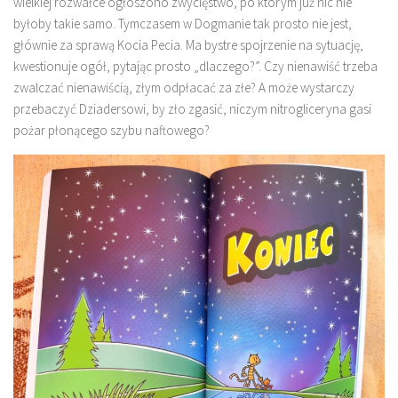
wielkiej rozwałce ogłoszono zwycięstwo, po którym już nic nie
byłoby takie samo. Tymczasem w Dogmanie tak prosto nie jest,
głównie za sprawą Kocia Pecia. Ma bystre spojrzenie na sytuację,
kwestionuje ogół, pytając prosto „dlaczego?”. Czy nienawiść trzeba
zwalczać nienawiścią, złym odpłacać za złe? A może wystarczy
przebaczyć Dziadersowi, by zło zgasić, niczym nitrogliceryna gasi
pożar płonącego szybu naftowego?