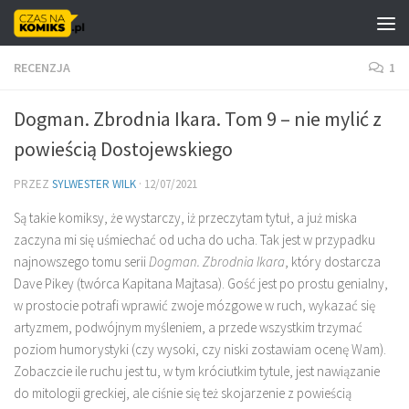
Skip to content
RECENZJA
1
Dogman. Zbrodnia Ikara. Tom 9 – nie mylić z
powieścią Dostojewskiego
PRZEZ
SYLWESTER WILK
·
12/07/2021
Są takie komiksy, że wystarczy, iż przeczytam tytuł, a już miska
zaczyna mi się uśmiechać od ucha do ucha. Tak jest w przypadku
najnowszego tomu serii
Dogman
. Zbrodnia Ikara
, który dostarcza
Dave Pikey (twórca Kapitana Majtasa). Gość jest po prostu genialny,
w prostocie potrafi wprawić zwoje mózgowe w ruch, wykazać się
artyzmem, podwójnym myśleniem, a przede wszystkim trzymać
poziom humorystyki (czy wysoki, czy niski zostawiam ocenę Wam).
Zobaczcie ile ruchu jest tu, w tym króciutkim tytule, jest nawiązanie
do mitologii greckiej, ale ciśnie się też skojarzenie z powieścią