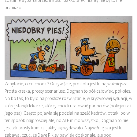
zostanie wyparta przez miłość? Jakkolwiek infantylnie by to nie
brzmiało.
Zapytacie, o co chodzi? Oczywiście, prostota jest tu najważniejsza.
Prosta kreska, prosty scenariusz. Dogman to pół-człowiek, pół-pies.
No bo tak, to było najprostsze rozwiązanie, w kryzysowej sytuacji, w
której stanęli lekarze, którzy chcieli uratować partnerów (policjanta i
jego psa). Często pojawia się podział na sześć kadrów, ot tak, bo w
ten sposób najprościej. Ale, no ALE mimo wszystko, Dogman to nie
jest tak prosty komiks, jakby się wydawało. Najważniejsza jest tu
zabawa, czuć, że Dave Pikley bawi się doskonale, ale pod