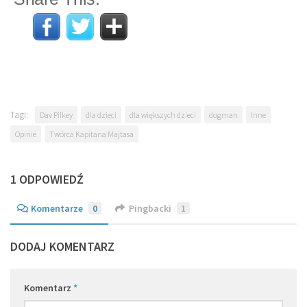
Tagi:
Dav Pilkey
dla dzieci
dla większych dzieci
dogman
Inne
Opinie
Twórca Kapitana Majtasa
1 ODPOWIEDŹ
Komentarze
0
Pingbacki
1
DODAJ KOMENTARZ
Komentarz
*