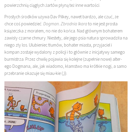
powierzchnią ciągłych żartów płyną też inne wartości.
Prostych środków używa Dav Pilkey, nawet bardzo, ale czuć, że
chce coś powiedzieć.
Dogman. Zbrodnia Ikara
to nie jest prosta
książeczka z morałem, no nie do końca. Nad głównym bohaterem
zawisły czarne chmury. Niestety, ale jego psia natura sprowadziła na
niego zły los. Ulubieniec tłumów, bohater miasta, przyjaciel i
kompan zostaje wydalony z policji i to głównie z inicjatywy samego
burmistrza. Przez chwilę pojawia się kolejne (zupełnie nowe) alter-
ego Dogmana, ale, jak wiadomo, kłamstwo ma krótkie nogi, a samo
przebranie okazuje się miau-kie (;)).