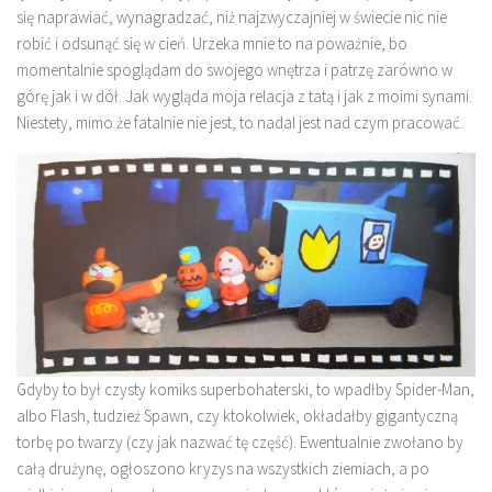
się naprawiać, wynagradzać, niż najzwyczajniej w świecie nic nie
robić i odsunąć się w cień. Urzeka mnie to na poważnie, bo
momentalnie spoglądam do swojego wnętrza i patrzę zarówno w
górę jak i w dół. Jak wygląda moja relacja z tatą i jak z moimi synami.
Niestety, mimo że fatalnie nie jest, to nadal jest nad czym pracować.
Gdyby to był czysty komiks superbohaterski, to wpadłby Spider-Man,
albo Flash, tudzież Spawn, czy ktokolwiek, okładałby gigantyczną
torbę po twarzy (czy jak nazwać tę część). Ewentualnie zwołano by
całą drużynę, ogłoszono kryzys na wszystkich ziemiach, a po