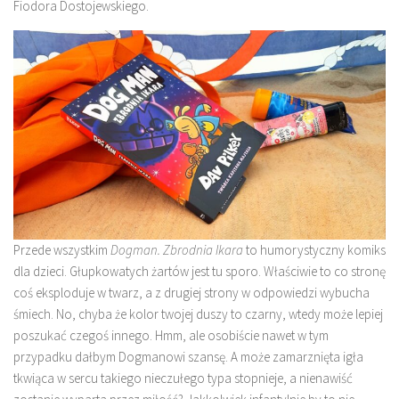
Fiodora Dostojewskiego.
Przede wszystkim
Dogman
. Zbrodnia Ikara
to humorystyczny komiks
dla dzieci. Głupkowatych żartów jest tu sporo. Właściwie to co stronę
coś eksploduje w twarz, a z drugiej strony w odpowiedzi wybucha
śmiech. No, chyba że kolor twojej duszy to czarny, wtedy może lepiej
poszukać czegoś innego. Hmm, ale osobiście nawet w tym
przypadku dałbym Dogmanowi szansę. A może zamarznięta igła
tkwiąca w sercu takiego nieczułego typa stopnieje, a nienawiść