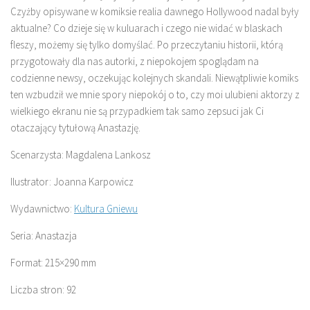
Czyżby opisywane w komiksie realia dawnego Hollywood nadal były
aktualne? Co dzieje się w kuluarach i czego nie widać w blaskach
fleszy, możemy się tylko domyślać. Po przeczytaniu historii, którą
przygotowały dla nas autorki, z niepokojem spoglądam na
codzienne newsy, oczekując kolejnych skandali. Niewątpliwie komiks
ten wzbudził we mnie spory niepokój o to, czy moi ulubieni aktorzy z
wielkiego ekranu nie są przypadkiem tak samo zepsuci jak Ci
otaczający tytułową Anastazję.
Scenarzysta: Magdalena Lankosz
Ilustrator: Joanna Karpowicz
Wydawnictwo:
Kultura Gniewu
Seria: Anastazja
Format: 215×290 mm
Liczba stron: 92