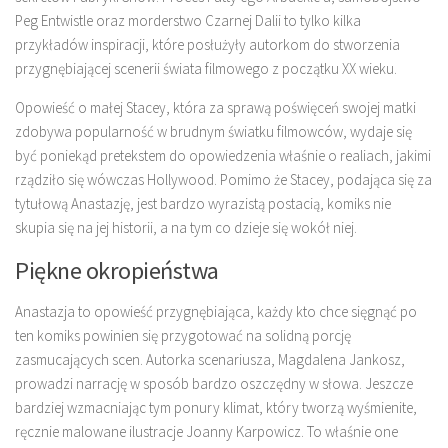
Peg Entwistle oraz morderstwo Czarnej Dalii to tylko kilka
przykładów inspiracji, które posłużyły autorkom do stworzenia
przygnębiającej scenerii świata filmowego z początku XX wieku.
Opowieść o małej Stacey, która za sprawą poświęceń swojej matki
zdobywa popularność w brudnym światku filmowców, wydaje się
być poniekąd pretekstem do opowiedzenia właśnie o realiach, jakimi
rządziło się wówczas Hollywood. Pomimo że Stacey, podająca się za
tytułową Anastazję, jest bardzo wyrazistą postacią, komiks nie
skupia się na jej historii, a na tym co dzieje się wokół niej.
Piękne okropieństwa
Anastazja to opowieść przygnębiająca, każdy kto chce sięgnąć po
ten komiks powinien się przygotować na solidną porcję
zasmucających scen. Autorka scenariusza, Magdalena Jankosz,
prowadzi narrację w sposób bardzo oszczędny w słowa. Jeszcze
bardziej wzmacniając tym ponury klimat, który tworzą wyśmienite,
ręcznie malowane ilustracje Joanny Karpowicz. To właśnie one