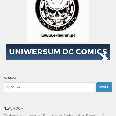
SZUKAJ
Szukaj:
NEWS ROOM
Za darmo do pobrania: „Prapuszcza. Barbarzyńcy i Rzymianie” –