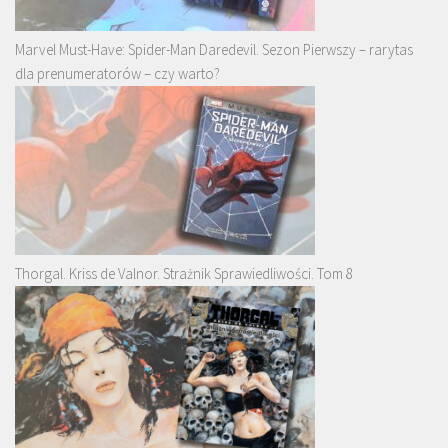
Marvel Must-Have: Spider-Man Daredevil. Sezon Pierwszy – rarytas
dla prenumeratorów – czy warto?
Thorgal. Kriss de Valnor. Strażnik Sprawiedliwości. Tom 8