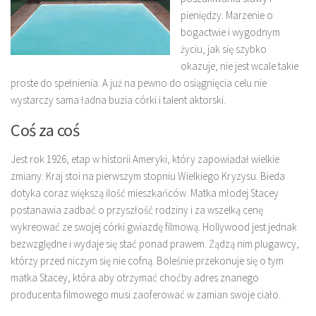
pieniędzy. Marzenie o
bogactwie i wygodnym
życiu, jak się szybko
okazuje, nie jest wcale takie
proste do spełnienia. A już na pewno do osiągnięcia celu nie
wystarczy sama ładna buzia córki i talent aktorski.
Coś za coś
Jest rok 1926, etap w historii Ameryki, który zapowiadał wielkie
zmiany. Kraj stoi na pierwszym stopniu Wielkiego Kryzysu. Bieda
dotyka coraz większą ilość mieszkańców. Matka młodej Stacey
postanawia zadbać o przyszłość rodziny i za wszelką cenę
wykreować ze swojej córki gwiazdę filmową. Hollywood jest jednak
bezwzględne i wydaje się stać ponad prawem. Żądzą nim plugawcy,
którzy przed niczym się nie cofną. Boleśnie przekonuje się o tym
matka Stacey, która aby otrzymać choćby adres znanego
producenta filmowego musi zaoferować w zamian swoje ciało.