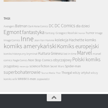
TAGI:
DC Comics
DC
Batman
dla dzieci
Avengers
Dark Horse Comics
Egmont
fantastyka
Grzegorz Rosiński
humor
fantasy
Image
horror
Inne
kolekcja Hachette
komiks
Image Comics
Jean Van Hamme
komiks amerykański
Komiks europejski
Marvel
Kultura Gniewu
komiks historyczny
kryminał
lost in time
marvel
Polski komiks
obyczajowy
Non Stop Comics
comics
Nagle Comics
science fiction
Spider-man
przygodowy
Secret Wars
recenzja
superbohaterowie
Thorgal
wilczy artykuł
wilczy
Taurus Media
Thor
WKKM
X-men
komiks
wilk
zapowiedzi