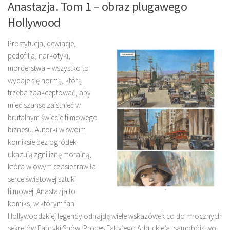
Anastazja. Tom 1 – obraz plugawego
Hollywood
Prostytucja, dewiacje,
pedofilia, narkotyki,
morderstwa – wszystko to
wydaje się normą, którą
trzeba zaakceptować, aby
mieć szansę zaistnieć w
brutalnym świecie filmowego
biznesu. Autorki w swoim
komiksie bez ogródek
ukazują zgniliznę moralną,
która w owym czasie trawiła
serce światowej sztuki
filmowej. Anastazja to
komiks, w którym fani
Hollywoodzkiej legendy odnajdą wiele wskazówek co do mrocznych
sekretów Fabryki Snów. Proces Fatty’ego Arbuckle’a, samobójstwo