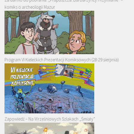
komiks o archeologii Mazur
Program VI Kieleckich Prezentacji Komiksowych (28-29 sierpnia)
Zapowiedź – Na Wrześniowych Szlakach „Śmiały”