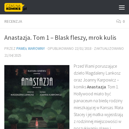
Skip to content
RECENZJA
0
Anastazja. Tom 1 – Blask fleszy, mrok kulis
PRZEZ
PAWEŁ WAROWNY
· OPUBLIKOWANO
22/01/2018
· ZAKTUALIZOWANO
21/04/2025
Przed Wami poruszające
dzieło Magdaleny Lankosz
oraz Joanny Karpowicz –
komiks
Anastazja
. Tom 1.
Hollywood miało być
panaceum na biedę rodziny
mieszkającej w Kansas. Mała
Stacey i jej matka wyjeżdżają
z rodzinnej miejscowości w
poszukiwaniu sławy i