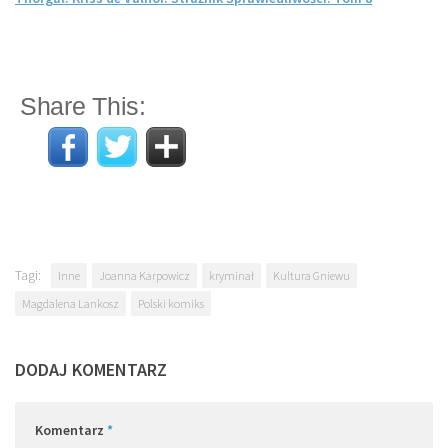
Share This:
Tagi:
Inne
Joanna Karpowicz
kryminał
Kultura Gniewu
Magdalena Lankosz
Polski komiks
DODAJ KOMENTARZ
Komentarz
*