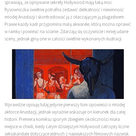
sprawiają, że opisywane sekrety Hollywood mają taką moc.
Rysowniczka świetnie potrafiła zestawić delikatność i niewinność
młodej Anastazji i skontrastować ją z otaczającym ją plugastwem.
Prawie każdy kadr przypomina małą akwarele, którą można oprawić
w ramkę i powiesić na ścianie. Zdarzają się oczywiście i mniej udane
sceny, jednak giną one w całości świetnie wykonanych ilustracji.
Wprawdzie opisuję tutaj jedynie pierwszy tom opowieści o młodej
aktorce Anastazji, jednak wyraźnie wskazuje on kierunek dla całej
historii. Premiera komiksu sporym zbiegiem okoliczności miała
miejsce w chwili, kiedy całym dzisiejszym Hollywood zatrzęsły liczne
seksskandale dotyczące jednych z największych filmowych nazwisk.