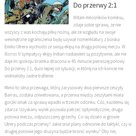
Do przerwy 2:1
Witam miłośników komiksu,
zdaje sobie sprawę, że nie
wszyscy z was kochają piłkę nożną, ale ze względu na swoje
wewnętrzne ograniczenia będę używał nomenklatury z boiska.
Emilio Utrera wychodzi ze swoją ekipą na drugą połowę meczu. W
Barras IV
sympatycy ekipy Indian nastawieni są pozytywnie, ale nie
daje im spokoju bramka stracona w 45. minucie pierwszej połowy.
Do przerwy 2:1, dużo lepiej od sytuacji, w której na ich koncie nie
widniałoby żadne trafienie.
Mimo to silna przewaga, którą zarysowały dwa pierwsze zeszyty
Barras, została zniwelowana, a przerwa między zeszytami miała
gorzki smak za sprawą wpadki w trzecim odcinku. Cóż, każdemu się
zdarza. Uzyskany wynik pozwala patrzeć optymistycznie, druga
połowa meczu, odpuszczamy grzechy. Co się działo w głowie
Utrery podczas przerwy? Jakie snuł plany odnośnie do taktyki, czy w
drugiej połowie jego drużyna będzie bronić wyniku? Oby nie,