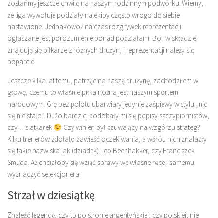
zostańmy jeszcze chwilę na naszym rodzinnym podwórku. Wiemy,
że liga wywołuje podziały na ekipy często wrogo do siebie
nastawione. Jednakowoż na czas rozgrywek reprezentacji
ogłaszane jest porozumienie ponad podziałami. Bo i w składzie
znajdują się piłkarze z różnych drużyn, i reprezentacji należy się
poparcie.
Jeszcze kilka lat temu, patrząc na naszą drużynę, zachodziłem w
głowę, czemu to właśnie piłka nożna jest naszym sportem
narodowym. Grę bez polotu ubarwiały jedynie zaśpiewy w stylu „nic
się nie stało”. Dużo bardziej podobały mi się popisy szczypiornistów,
czy… siatkarek
Czy winien był czuwający na wzgórzu strateg?
Kilku trenerów zdołało zawieść oczekiwania, a wśród nich znalazły
się takie nazwiska jak (dziadek) Leo Beenhakker, czy Franciszek
Smuda. Aż chciałoby się wziąć sprawy we własne ręce i samemu
wyznaczyć selekcjonera.
Strzał w dziesiątkę
Znaleźć legendę, czy to po stronie argentyńskiej, czy polskiej, nie