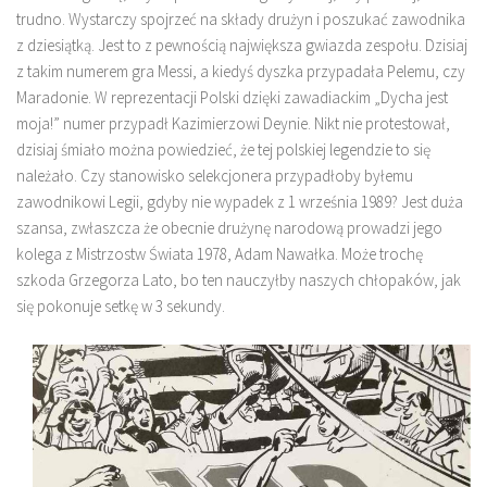
trudno. Wystarczy spojrzeć na składy drużyn i poszukać zawodnika
z dziesiątką. Jest to z pewnością największa gwiazda zespołu. Dzisiaj
z takim numerem gra Messi, a kiedyś dyszka przypadała Pelemu, czy
Maradonie. W reprezentacji Polski dzięki zawadiackim „Dycha jest
moja!” numer przypadł Kazimierzowi Deynie. Nikt nie protestował,
dzisiaj śmiało można powiedzieć, że tej polskiej legendzie to się
należało. Czy stanowisko selekcjonera przypadłoby byłemu
zawodnikowi Legii, gdyby nie wypadek z 1 września 1989? Jest duża
szansa, zwłaszcza że obecnie drużynę narodową prowadzi jego
kolega z Mistrzostw Świata 1978, Adam Nawałka. Może trochę
szkoda Grzegorza Lato, bo ten nauczyłby naszych chłopaków, jak
się pokonuje setkę w 3 sekundy.