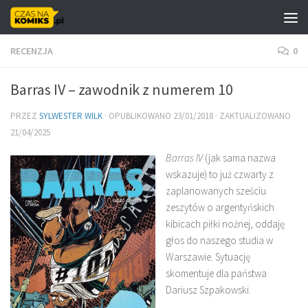
Skip to content
RECENZJA
0
Barras IV – zawodnik z numerem 10
PRZEZ
SYLWESTER WILK
· OPUBLIKOWANO
23/01/2018
· ZAKTUALIZOWANO
21/04/2025
Barras IV
(jak sama nazwa
wskazuje) to już czwarty z
zaplanowanych sześciu
zeszytów o argentyńskich
kibicach piłki nożnej, oddaję
głos do naszego studia w
Warszawie. Sytuację
skomentuje dla państwa
Dariusz Szpakowski.