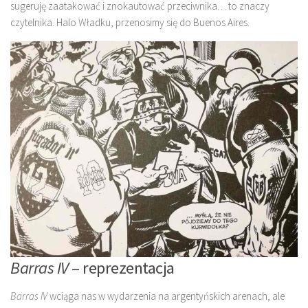
sugeruję zaatakować i znokautować przeciwnika… to znaczy
czytelnika. Halo Władku, przenosimy się do Buenos Aires.
Barras IV
– reprezentacja
Barras IV
wciąga nas w wydarzenia na argentyńskich arenach, ale