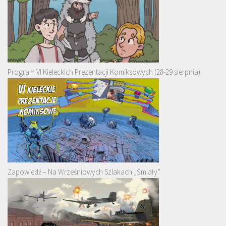
Program VI Kieleckich Prezentacji Komiksowych (28-29 sierpnia)
Zapowiedź – Na Wrześniowych Szlakach „Śmiały”