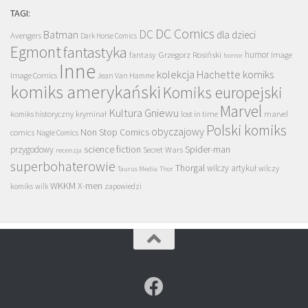
TAGI:
DC Comics
DC
Batman
dla dzieci
Avengers
Dark Horse Comics
Egmont
fantastyka
Grzegorz Rosiński
humor
fantasy
Image
horror
Inne
kolekcja Hachette
komiks
Image Comics
Jean Van Hamme
komiks amerykański
Komiks europejski
Marvel
Kultura Gniewu
komiks historyczny
kryminał
lost in time
marvel
Polski komiks
obyczajowy
Non Stop Comics
comics
Nagle Comics
science fiction
Spider-man
przygodowy
Secret Wars
recenzja
superbohaterowie
Thorgal
wilczy artykuł
wilczy
Taurus Media
Thor
WKKM
X-men
komiks
wilk
zapowiedzi