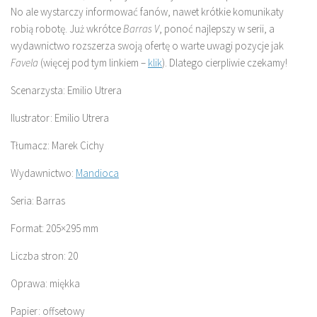
No ale wystarczy informować fanów, nawet krótkie komunikaty
robią robotę. Już wkrótce
Barras V
, ponoć najlepszy w serii, a
wydawnictwo rozszerza swoją ofertę o warte uwagi pozycje jak
Favela
(więcej pod tym linkiem –
klik
). Dlatego cierpliwie czekamy!
Scenarzysta: Emilio Utrera
Ilustrator: Emilio Utrera
Tłumacz: Marek Cichy
Wydawnictwo:
Mandioca
Seria: Barras
Format: 205×295 mm
Liczba stron: 20
Oprawa: miękka
Papier: offsetowy