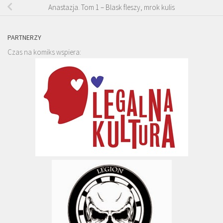
Anastazja. Tom 1 – Blask fleszy, mrok kulis
PARTNERZY
Czas na komiks wspiera: