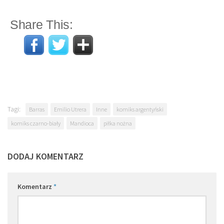
Share This:
Tagi:
Barras
Emilio Utrera
Inne
komiks argentyński
komiks czarno-biały
Mandioca
piłka nożna
DODAJ KOMENTARZ
Komentarz
*