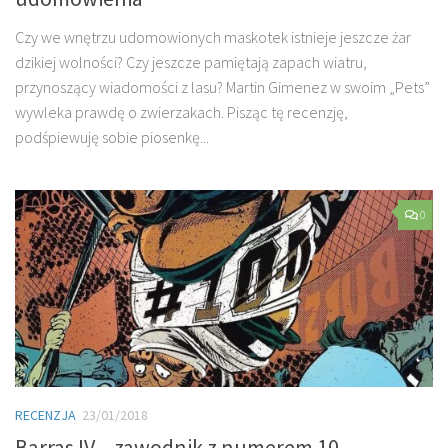
Czy we wnętrzu udomowionych maskotek istnieje jeszcze żar
dzikiej wolności? Czy jeszcze pamiętają zapach wiatru,
przynoszący wiadomości z lasu? Martin Gimenez w swoim „Pets”
wywleka prawdę o zwierzakach. Pisząc tę recenzję,
podśpiewuję sobie piosenkę...
0
RECENZJA
23/01/2018
Barras IV – zawodnik z numerem 10