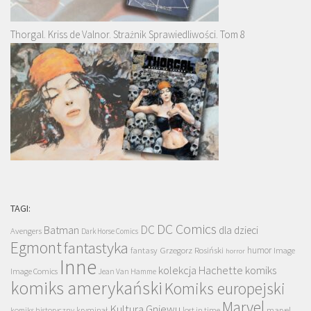
Thorgal. Kriss de Valnor. Strażnik Sprawiedliwości. Tom 8
TAGI:
DC Comics
DC
Batman
dla dzieci
Avengers
Dark Horse Comics
Egmont
fantastyka
Grzegorz Rosiński
humor
fantasy
Image
horror
Inne
kolekcja Hachette
komiks
Image Comics
Jean Van Hamme
komiks amerykański
Komiks europejski
Marvel
Kultura Gniewu
komiks historyczny
kryminał
lost in time
marvel