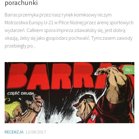
porachunki
Barras przemyka przez nasz rynek komiksowy niczym
Mistrzostwa Europy U-21 w Piłce Nożnej przez arenę sportowych
wydarzeń. Całkiem spora impreza zdawałoby się, jest dobrą
okazją, żeby się jako gospodarz pochwalić. Tymczasem zawody
przebiegły po...
0
RECENZJA
12/06/2017