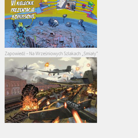
Zapowiedź – Na Wrześniowych Szlakach „Śmiały”