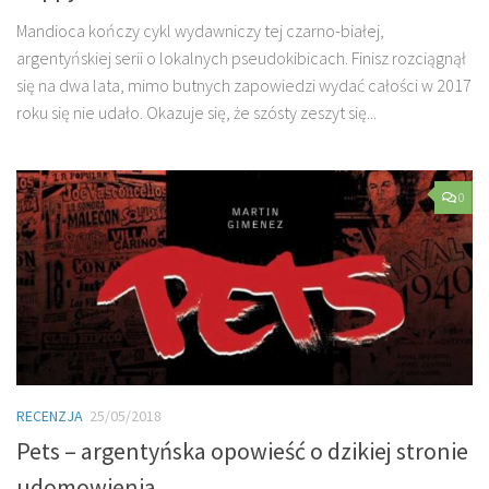
Mandioca kończy cykl wydawniczy tej czarno-białej,
argentyńskiej serii o lokalnych pseudokibicach. Finisz rozciągnął
się na dwa lata, mimo butnych zapowiedzi wydać całości w 2017
roku się nie udało. Okazuje się, że szósty zeszyt się...
0
RECENZJA
25/05/2018
Pets – argentyńska opowieść o dzikiej stronie
udomowienia