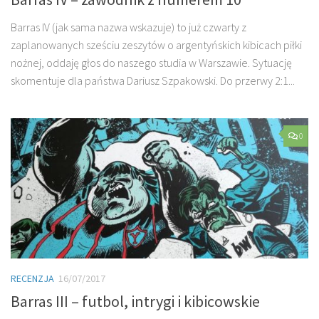
Barras IV (jak sama nazwa wskazuje) to już czwarty z
zaplanowanych sześciu zeszytów o argentyńskich kibicach piłki
nożnej, oddaję głos do naszego studia w Warszawie. Sytuację
skomentuje dla państwa Dariusz Szpakowski. Do przerwy 2:1...
0
RECENZJA
16/07/2017
Barras III – futbol, intrygi i kibicowskie