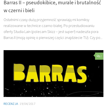
Barras II – pseudokibice, murale i brutalność
w czerni i bieli
Ostatnimi czasy dużą przyjemność sprawiają mi komiksy
realizowane w technice czarno-białej. Po przestudiowaniu
oferty Studia Lain (polecam Skizz – jest super!) nadeszła pora
Barras II (moją opinię o pierwszej części znajdziecie TU). Czy po...
2
RECENZJA
19/04/2017