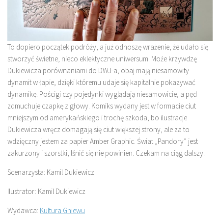
To dopiero początek podróży, a już odnoszę wrażenie, że udało się
stworzyć świetne, nieco eklektyczne uniwersum. Może krzywdzę
Dukiewicza porównaniami do DWJ-a, obaj mają niesamowity
dynamit w łapie, dzięki któremu udaje się kapitalnie pokazywać
dynamikę. Pościgi czy pojedynki wyglądają niesamowicie, a pęd
zdmuchuje czapkę z głowy. Komiks wydany jest w formacie ciut
mniejszym od amerykańskiego i trochę szkoda, bo ilustracje
Dukiewicza wręcz domagają się ciut większej strony, ale za to
wdzięczny jestem za papier Amber Graphic. Świat „Pandory” jest
zakurzony i szorstki, lśnić się nie powinien. Czekam na ciąg dalszy.
Scenarzysta: Kamil Dukiewicz
Ilustrator: Kamil Dukiewicz
Wydawca:
Kultura Gniewu