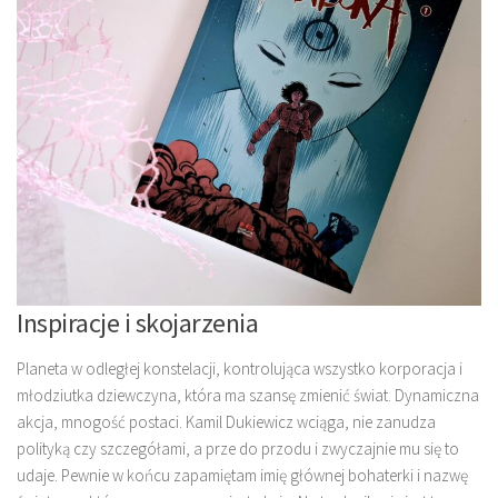
Inspiracje i skojarzenia
Planeta w odległej konstelacji, kontrolująca wszystko korporacja i
młodziutka dziewczyna, która ma szansę zmienić świat. Dynamiczna
akcja, mnogość postaci. Kamil Dukiewicz wciąga, nie zanudza
polityką czy szczegółami, a prze do przodu i zwyczajnie mu się to
udaje. Pewnie w końcu zapamiętam imię głównej bohaterki i nazwę