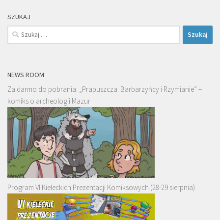
SZUKAJ
Szukaj:
NEWS ROOM
Za darmo do pobrania: „Prapuszcza. Barbarzyńcy i Rzymianie” –
komiks o archeologii Mazur
Program VI Kieleckich Prezentacji Komiksowych (28-29 sierpnia)