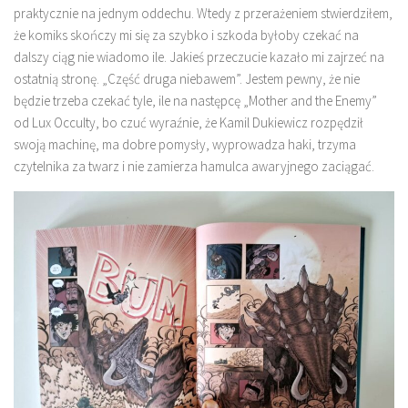
praktycznie na jednym oddechu. Wtedy z przerażeniem stwierdziłem,
że komiks skończy mi się za szybko i szkoda byłoby czekać na
dalszy ciąg nie wiadomo ile. Jakieś przeczucie kazało mi zajrzeć na
ostatnią stronę. „Część druga niebawem”. Jestem pewny, że nie
będzie trzeba czekać tyle, ile na następcę „Mother and the Enemy”
od Lux Occulty, bo czuć wyraźnie, że Kamil Dukiewicz rozpędził
swoją machinę, ma dobre pomysły, wyprowadza haki, trzyma
czytelnika za twarz i nie zamierza hamulca awaryjnego zaciągać.