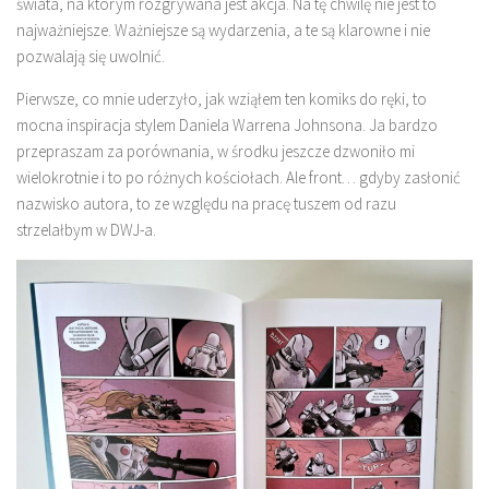
świata, na którym rozgrywana jest akcja. Na tę chwilę nie jest to
najważniejsze. Ważniejsze są wydarzenia, a te są klarowne i nie
pozwalają się uwolnić.
Pierwsze, co mnie uderzyło, jak wziąłem ten komiks do ręki, to
mocna inspiracja stylem Daniela Warrena Johnsona. Ja bardzo
przepraszam za porównania, w środku jeszcze dzwoniło mi
wielokrotnie i to po różnych kościołach. Ale front… gdyby zasłonić
nazwisko autora, to ze względu na pracę tuszem od razu
strzelałbym w DWJ-a.