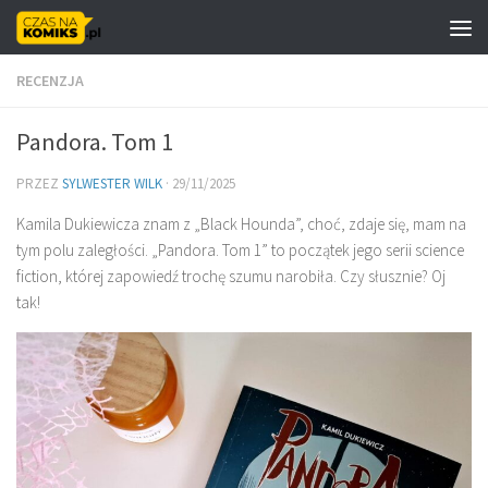
Skip to content
RECENZJA
Pandora. Tom 1
PRZEZ
SYLWESTER WILK
·
29/11/2025
Kamila Dukiewicza znam z „Black Hounda”, choć, zdaje się, mam na
tym polu zaległości. „Pandora. Tom 1” to początek jego serii science
fiction, której zapowiedź trochę szumu narobiła. Czy słusznie? Oj
tak!