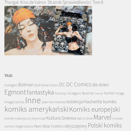
Thorgal. Kriss de Valnor. Strażnik Sprawiedliwości. Tom 8
TAGI:
DC Comics
DC
Batman
dla dzieci
Avengers
Dark Horse Comics
Egmont
fantastyka
Grzegorz Rosiński
humor
fantasy
Image
horror
Inne
kolekcja Hachette
komiks
Image Comics
Jean Van Hamme
komiks amerykański
Komiks europejski
Marvel
Kultura Gniewu
komiks historyczny
kryminał
lost in time
marvel
Polski komiks
obyczajowy
Non Stop Comics
comics
Nagle Comics