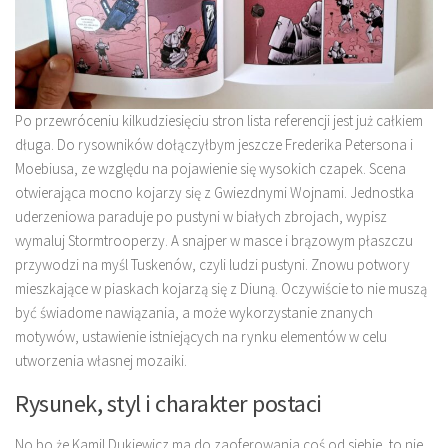
Po przewróceniu kilkudziesięciu stron lista referencji jest już całkiem
długa. Do rysowników dołączyłbym jeszcze Frederika Petersona i
Moebiusa, ze względu na pojawienie się wysokich czapek. Scena
otwierająca mocno kojarzy się z Gwiezdnymi Wojnami. Jednostka
uderzeniowa paraduje po pustyni w białych zbrojach, wypisz
wymaluj Stormtrooperzy. A snajper w masce i brązowym płaszczu
przywodzi na myśl Tuskenów, czyli ludzi pustyni. Znowu potwory
mieszkające w piaskach kojarzą się z Diuną. Oczywiście to nie muszą
być świadome nawiązania, a może wykorzystanie znanych
motywów, ustawienie istniejących na rynku elementów w celu
utworzenia własnej mozaiki.
Rysunek, styl i charakter postaci
No bo że Kamil Dukiewicz ma do zaoferowania coś od siebie, to nie