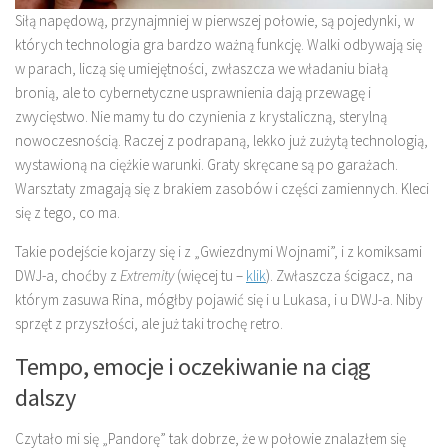
Siłą napędową, przynajmniej w pierwszej połowie, są pojedynki, w
których technologia gra bardzo ważną funkcję. Walki odbywają się
w parach, liczą się umiejętności, zwłaszcza we władaniu białą
bronią, ale to cybernetyczne usprawnienia dają przewagę i
zwycięstwo. Nie mamy tu do czynienia z krystaliczną, sterylną
nowoczesnością. Raczej z podrapaną, lekko już zużytą technologią,
wystawioną na ciężkie warunki. Graty skręcane są po garażach.
Warsztaty zmagają się z brakiem zasobów i części zamiennych. Kleci
się z tego, co ma.
Takie podejście kojarzy się i z „Gwiezdnymi Wojnami”, i z komiksami
DWJ-a, choćby z
Extremity
(więcej tu –
klik
). Zwłaszcza ścigacz, na
którym zasuwa Rina, mógłby pojawić się i u Lukasa, i u DWJ-a. Niby
sprzęt z przyszłości, ale już taki trochę retro.
Tempo, emocje i oczekiwanie na ciąg
dalszy
Czytało mi się „Pandorę” tak dobrze, że w połowie znalazłem się