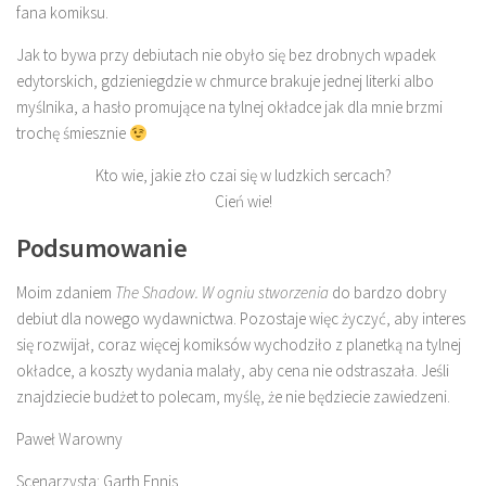
fana komiksu.
Jak to bywa przy debiutach nie obyło się bez drobnych wpadek
edytorskich, gdzieniegdzie w chmurce brakuje jednej literki albo
myślnika, a hasło promujące na tylnej okładce jak dla mnie brzmi
trochę śmiesznie
Kto wie, jakie zło czai się w ludzkich sercach?
Cień wie!
Podsumowanie
Moim zdaniem
The
Shadow. W ogniu stworzenia
do bardzo dobry
debiut dla nowego wydawnictwa. Pozostaje więc życzyć, aby interes
się rozwijał, coraz więcej komiksów wychodziło z planetką na tylnej
okładce, a koszty wydania malały, aby cena nie odstraszała. Jeśli
znajdziecie budżet to polecam, myślę, że nie będziecie zawiedzeni.
Paweł Warowny
Scenarzysta: Garth Ennis