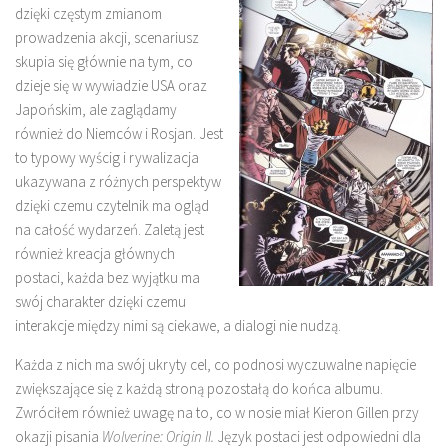
dzięki częstym zmianom
prowadzenia akcji, scenariusz
skupia się głównie na tym, co
dzieje się w wywiadzie USA oraz
Japońskim, ale zaglądamy
również do Niemców i Rosjan. Jest
to typowy wyścig i rywalizacja
ukazywana z różnych perspektyw
dzięki czemu czytelnik ma ogląd
na całość wydarzeń. Zaletą jest
również kreacja głównych
postaci, każda bez wyjątku ma
swój charakter dzięki czemu
interakcje między nimi są ciekawe, a dialogi nie nudzą.
Każda z nich ma swój ukryty cel, co podnosi wyczuwalne napięcie
zwiększające się z każdą stroną pozostałą do końca albumu.
Zwróciłem również uwagę na to, co w nosie miał Kieron Gillen przy
okazji pisania
Wolverine: Origin II.
Język postaci jest odpowiedni dla