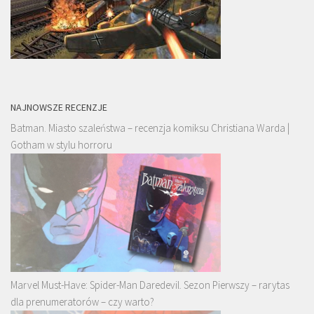
NAJNOWSZE RECENZJE
Batman. Miasto szaleństwa – recenzja komiksu Christiana Warda |
Gotham w stylu horroru
Marvel Must-Have: Spider-Man Daredevil. Sezon Pierwszy – rarytas
dla prenumeratorów – czy warto?