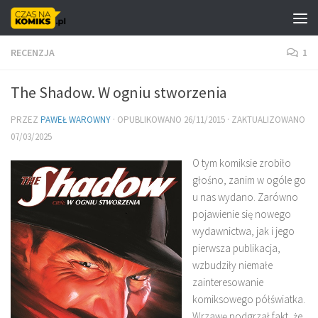
Skip to content
RECENZJA
1
The Shadow. W ogniu stworzenia
PRZEZ
PAWEŁ WAROWNY
· OPUBLIKOWANO
26/11/2015
· ZAKTUALIZOWANO
07/03/2025
O tym komiksie zrobiło
głośno, zanim w ogóle go
u nas wydano. Zarówno
pojawienie się nowego
wydawnictwa, jak i jego
pierwsza publikacja,
wzbudziły niemałe
zainteresowanie
komiksowego półświatka.
Wrzawę podgrzał fakt, że