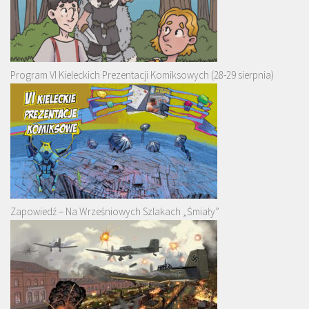
Program VI Kieleckich Prezentacji Komiksowych (28-29 sierpnia)
Zapowiedź – Na Wrześniowych Szlakach „Śmiały”