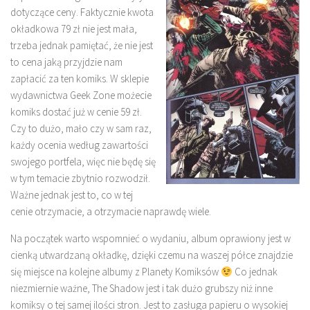
dotyczące ceny. Faktycznie kwota
okładkowa 79 zł nie jest mała,
trzeba jednak pamiętać, że nie jest
to cena jaką przyjdzie nam
zapłacić za ten komiks. W sklepie
wydawnictwa Geek Zone możecie
komiks dostać już w cenie 59 zł.
Czy to dużo, mało czy w sam raz,
każdy ocenia według zawartości
swojego portfela, więc nie będę się
w tym temacie zbytnio rozwodził.
Ważne jednak jest to, co w tej
cenie otrzymacie, a otrzymacie naprawdę wiele.
Na początek warto wspomnieć o wydaniu, album oprawiony jest w
cienką utwardzaną okładkę, dzięki czemu na waszej półce znajdzie
się miejsce na kolejne albumy z Planety Komiksów
Co jednak
niezmiernie ważne, The Shadow jest i tak dużo grubszy niż inne
komiksy o tej samej ilości stron. Jest to zasługa papieru o wysokiej