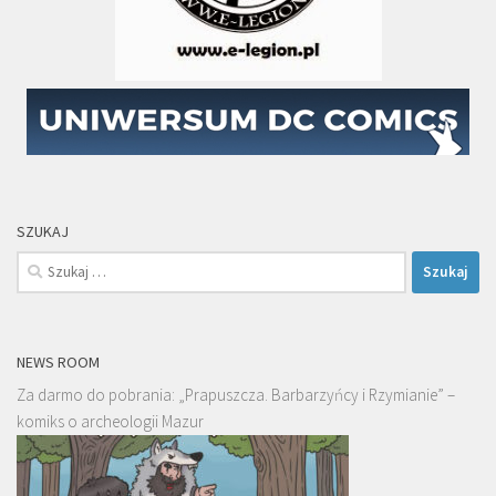
SZUKAJ
Szukaj:
NEWS ROOM
Za darmo do pobrania: „Prapuszcza. Barbarzyńcy i Rzymianie” –
komiks o archeologii Mazur