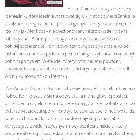
Aaron Campbell to wysokiej klasy
rzemieślnik, który idealnie wpasował się w klimat opowieści Ennisa, a
za okładki całego albumu i poszczególnych zeszytów wziął się nie
kto inny jak Alex Ross – niekwestionowany mistrz okładek (ocena
subiektywna). Biorąc pod uwagę, że zdecydowaną większość
polskiej społeczności komiksowej stanowią osoby dorosłe, wybór
historii przeznaczonej tylko dla pełnoletniego czytelnika również był
dobrym pomysłem. W efekcie którego otrzymujemy poważną
opowieść łączącą w sobie zdarzenia historyczne z okresu przed II
Wojną Światową z fikcją literacką.
The Shadow
.
W ogniu stworzenia
to świetny wybór na debiut Cienia w
Polsce. Komiks skupia się na opowieści, a nie na głównej postaci,
dzięki czemu czytelnik pomimo, że pozna głównego bohatera, to po
lekturze będzie czuł spory niedosyt, co stwarza spore możliwości dla
kolejnych historii z tą postacią. Shadow daje się poznać jako
korzystający z wielu mistycznych mocy bezlitosny mściciel, który
postanowił odkupić swoje dawne winy i działać dla amerykańskiego