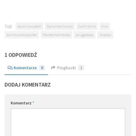
Tagi:
Aaron Campbell
Dynamite Comics
Garth Ennis
Inne
komiks amerykański
Planeta Komiksów
przygodowy
Shadow
1 ODPOWIEDŹ
Komentarze
0
Pingbacki
1
DODAJ KOMENTARZ
Komentarz
*