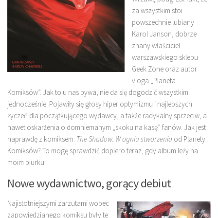
za wszystkim stoi
powszechnie lubiany
Karol Janson, dobrze
znany właściciel
warszawskiego sklepu
Geek Zone oraz autor
vloga „Planeta
Komiksów”. Jak to u nas bywa, nie da się dogodzić wszystkim
jednocześnie. Pojawiły się głosy hiper optymizmu i najlepszych
życzeń dla początkującego wydawcy, a także radykalny sprzeciw, a
nawet oskarżenia o domniemanym „skoku na kasę” fanów. Jak jest
naprawdę z komiksem:
The Shadow. W ogniu stworzenia
od Planety
Komiksów? To mogę sprawdzić dopiero teraz, gdy album leży na
moim biurku.
Nowe wydawnictwo, gorący debiut
Najistotniejszymi zarzutami wobec
zapowiedzianego komiksu były te