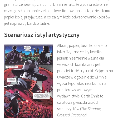
gramaturze wewnątrz albumu. Dla mnie fakt, że wydawnictwo nie
oszczędzało na papierze to niekwestionowana zaleta, dzięki temu
papier lepiej przyjął tusz, a co za tym idzie odwzorowanie kolorów
jest naprawdę bardzo ładne.
Scenariusz i styl artystyczny
Album, papier, tusz, kolory – to
tylko fizyczne cechy komiksu,
jednak niezmiernie ważna dla
wszystkich komiksiarzy jest
przecież treść i rysunki. Mając to na
uwadze w ogóle nie dziwi mnie
wybór tego właśnie albumu na
premierowy w nowym
wydawnictwie. Garth Ennis to
światowa gwiazda wśród
scenarzystów (
The Shadow,
Crossed, Preacher).