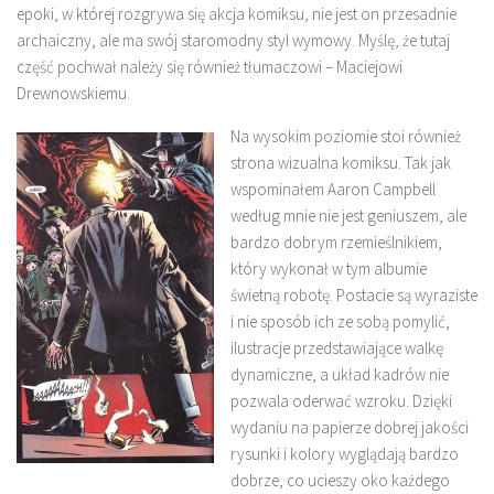
epoki, w której rozgrywa się akcja komiksu, nie jest on przesadnie
archaiczny, ale ma swój staromodny styl wymowy. Myślę, że tutaj
część pochwał należy się również tłumaczowi – Maciejowi
Drewnowskiemu.
Na wysokim poziomie stoi również
strona wizualna komiksu. Tak jak
wspominałem Aaron Campbell
według mnie nie jest geniuszem, ale
bardzo dobrym rzemieślnikiem,
który wykonał w tym albumie
świetną robotę. Postacie są wyraziste
i nie sposób ich ze sobą pomylić,
ilustracje przedstawiające walkę
dynamiczne, a układ kadrów nie
pozwala oderwać wzroku. Dzięki
wydaniu na papierze dobrej jakości
rysunki i kolory wyglądają bardzo
dobrze, co ucieszy oko każdego