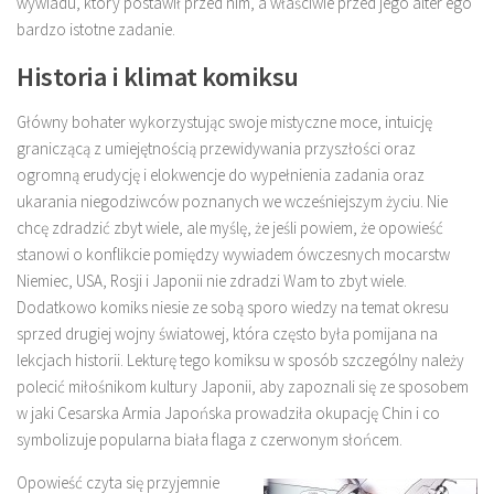
wywiadu, który postawił przed nim, a właściwie przed jego alter ego
bardzo istotne zadanie.
Historia i klimat komiksu
Główny bohater wykorzystując swoje mistyczne moce, intuicję
graniczącą z umiejętnością przewidywania przyszłości oraz
ogromną erudycję i elokwencje do wypełnienia zadania oraz
ukarania niegodziwców poznanych we wcześniejszym życiu. Nie
chcę zdradzić zbyt wiele, ale myślę, że jeśli powiem, że opowieść
stanowi o konflikcie pomiędzy wywiadem ówczesnych mocarstw
Niemiec, USA, Rosji i Japonii nie zdradzi Wam to zbyt wiele.
Dodatkowo komiks niesie ze sobą sporo wiedzy na temat okresu
sprzed drugiej wojny światowej, która często była pomijana na
lekcjach historii. Lekturę tego komiksu w sposób szczególny należy
polecić miłośnikom kultury Japonii, aby zapoznali się ze sposobem
w jaki Cesarska Armia Japońska prowadziła okupację Chin i co
symbolizuje popularna biała flaga z czerwonym słońcem.
Opowieść czyta się przyjemnie