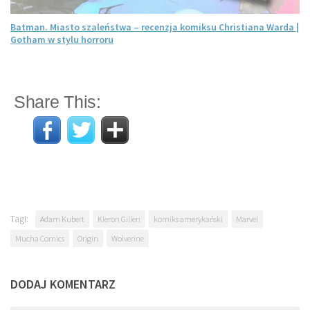
Batman. Miasto szaleństwa – recenzja komiksu Christiana Warda |
Gotham w stylu horroru
Share This:
Tagi:
Adam Kubert
Kieron Gillen
komiks amerykański
Marvel
Mucha Comics
Origin
Wolverine
DODAJ KOMENTARZ