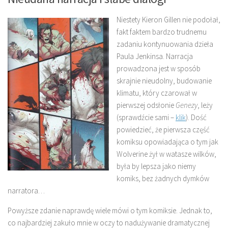
Niestety Kieron Gillen nie podołał,
fakt faktem bardzo trudnemu
zadaniu kontynuowania dzieła
Paula Jenkinsa. Narracja
prowadzona jest w sposób
skrajnie nieudolny, budowanie
klimatu, który czarował w
pierwszej odsłonie
Genezy
, leży
(sprawdźcie sami –
klik
). Dość
powiedzieć, że pierwsza część
komiksu opowiadająca o tym jak
Wolverine żył w watasze wilków,
była by lepsza jako niemy
komiks, bez żadnych dymków
narratora…
Powyższe zdanie naprawdę wiele mówi o tym komiksie. Jednak to,
co najbardziej zakuło mnie w oczy to nadużywanie dramatycznej