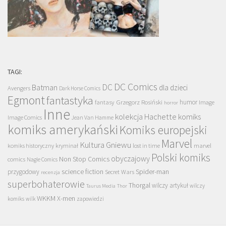
TAGI:
DC Comics
DC
Batman
dla dzieci
Avengers
Dark Horse Comics
Egmont
fantastyka
Grzegorz Rosiński
humor
fantasy
Image
horror
Inne
kolekcja Hachette
komiks
Image Comics
Jean Van Hamme
komiks amerykański
Komiks europejski
Marvel
Kultura Gniewu
komiks historyczny
kryminał
lost in time
marvel
Polski komiks
obyczajowy
Non Stop Comics
comics
Nagle Comics
science fiction
Spider-man
przygodowy
Secret Wars
recenzja
superbohaterowie
Thorgal
wilczy artykuł
wilczy
Taurus Media
Thor
WKKM
X-men
komiks
wilk
zapowiedzi