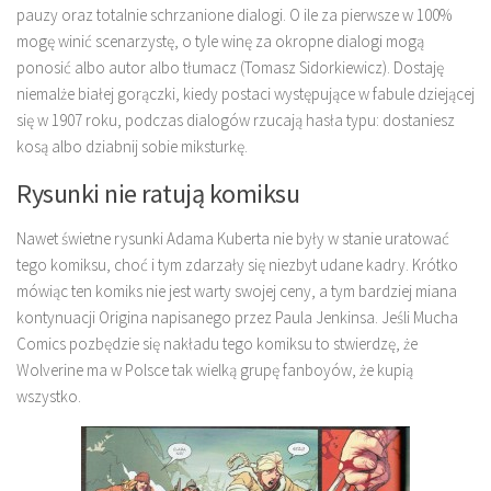
pauzy oraz totalnie schrzanione dialogi. O ile za pierwsze w 100%
mogę winić scenarzystę, o tyle winę za okropne dialogi mogą
ponosić albo autor albo tłumacz (Tomasz Sidorkiewicz). Dostaję
niemalże białej gorączki, kiedy postaci występujące w fabule dziejącej
się w 1907 roku, podczas dialogów rzucają hasła typu: dostaniesz
kosą albo dziabnij sobie miksturkę.
Rysunki nie ratują komiksu
Nawet świetne rysunki Adama Kuberta nie były w stanie uratować
tego komiksu, choć i tym zdarzały się niezbyt udane kadry. Krótko
mówiąc ten komiks nie jest warty swojej ceny, a tym bardziej miana
kontynuacji Origina napisanego przez Paula Jenkinsa. Jeśli Mucha
Comics pozbędzie się nakładu tego komiksu to stwierdzę, że
Wolverine ma w Polsce tak wielką grupę fanboyów, że kupią
wszystko.