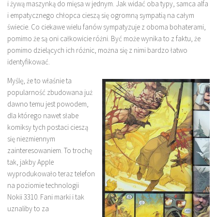
i żywą maszynką do mięsa w jednym. Jak widać oba typy, samca alfa
i empatycznego chłopca cieszą się ogromną sympatią na całym
świecie. Co ciekawe wielu fanów sympatyzuje z oboma bohaterami,
pomimo że są oni całkowicie różni. Być może wynika to z faktu, że
pomimo dzielących ich różnic, można się z nimi bardzo łatwo
identyfikować.
Myślę, że to właśnie ta
popularność zbudowana już
dawno temu jest powodem,
dla którego nawet słabe
komiksy tych postaci cieszą
się niezmiennym
zainteresowaniem. To trochę
tak, jakby Apple
wyprodukowało teraz telefon
na poziomie technologii
Nokii 3310. Fani marki i tak
uznaliby to za