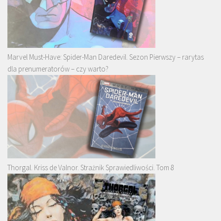
Marvel Must-Have: Spider-Man Daredevil. Sezon Pierwszy – rarytas
dla prenumeratorów – czy warto?
Thorgal. Kriss de Valnor. Strażnik Sprawiedliwości. Tom 8