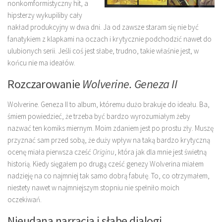
nonkomformistyczny hit, a
hipsterzy wykupiliby cały
nakład produkcyjny w dwa dni. Ja od zawsze staram się nie być
fanatykiem z klapkami na oczach i krytycznie podchodzić nawet do
ulubionych serii. Jeśli coś jest słabe, trudno, takie właśnie jest, w
końcu nie ma ideałów.
Rozczarowanie
Wolverine. Geneza II
Wolverine. Geneza II to album, któremu dużo brakuje do ideału. Ba,
śmiem powiedzieć, że trzeba być bardzo wyrozumiałym żeby
nazwać ten komiks miernym. Moim zdaniem jest po prostu zły. Muszę
przyznać sam przed sobą, że duży wpływ na taką bardzo krytyczną
ocenę miała pierwsza cześć
Originu
, która jak dla mnie jest świetną
historią. Kiedy sięgałem po drugą cześć genezy Wolverina miałem
nadzieję na co najmniej tak samo dobrą fabułę. To, co otrzymałem,
niestety nawet w najmniejszym stopniu nie spełniło moich
oczekiwań.
Nieudana narracja i słabe dialogi