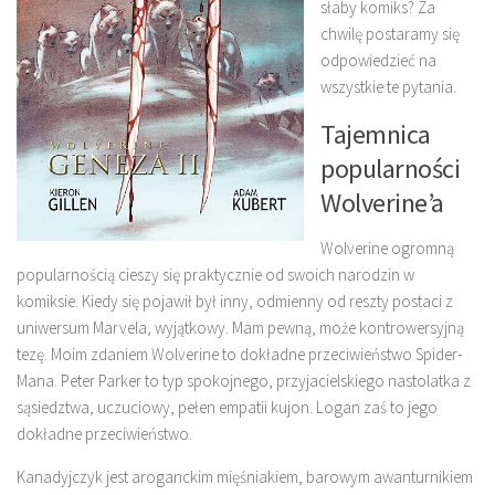
słaby komiks? Za
chwilę postaramy się
odpowiedzieć na
wszystkie te pytania.
Tajemnica
popularności
Wolverine’a
Wolverine ogromną
popularnością cieszy się praktycznie od swoich narodzin w
komiksie. Kiedy się pojawił był inny, odmienny od reszty postaci z
uniwersum Marvela, wyjątkowy. Mam pewną, może kontrowersyjną
tezę. Moim zdaniem Wolverine to dokładne przeciwieństwo Spider-
Mana. Peter Parker to typ spokojnego, przyjacielskiego nastolatka z
sąsiedztwa, uczuciowy, pełen empatii kujon. Logan zaś to jego
dokładne przeciwieństwo.
Kanadyjczyk jest aroganckim mięśniakiem, barowym awanturnikiem