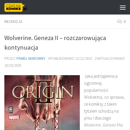
Skip to content
RECENZJA
0
Wolverine. Geneza II – rozczarowująca
kontynuacja
PRZEZ
PAWEŁ WAROWNY
· OPUBLIKOWANO
11/11/2015
· ZAKTUALIZOWANO
25/02/2025
Jaka jest tajemnica
ogromnej
popularności
Wolverina, co sprawia,
że komiksy z takim
tytułem schodzą na
pniu i dlaczego
Wolverine. Geneza II
to