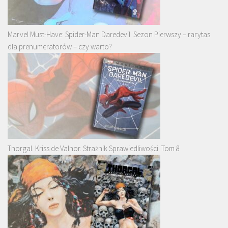
Marvel Must-Have: Spider-Man Daredevil. Sezon Pierwszy – rarytas
dla prenumeratorów – czy warto?
Thorgal. Kriss de Valnor. Strażnik Sprawiedliwości. Tom 8