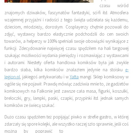
czasu wśród
znajomych dziwaków, fascynatów fantastyki, sci-fi itd. Atmosfera
wzajemnej przyjaźni i radości z tego święta udzielała się każdemu,
dzieciom, młodzieży, dorosłym. Cosplayerzy chętnie pozowali do
zdjęć, wystawcy bardzo elastycznie podchodzili do cen swoich
towarów, a helperzy w 100% spełniali swoje obowiązki wynikające z
funkcji. Zdecydowanie najwięcej czasu spędziłem na hali targowej
szukając możliwości wydania pieniędzy i rozmawiając z wystawcami
i autorami. Niestety oferta handlowa komiksów była jak zwykle
bardzo słaba, kilka komiksów znalazłem jedynie na stoisku
e-
legion.pl
, jakiegoś antykwariatu i w
Yatta
mangi. Sklep komiksowy w
ogóle się nie pojawił. Prawdę mówiąc zadziwia mnie to, że gadżetów
komiksowych na Falkonie jest zawsze cała masa, figurki, koszulki,
breloczki, gry, lampki, paski, czapki, przypinki itd. jednak samych
komiksów ze świecą szukać.
Dużo czasu spędziłem też popijająć piwko w strefie gastro, w której
zdarzały się spore kolejki, ale wszystko raczej szło sprawnie, jeśli coś
można by
poprawić to