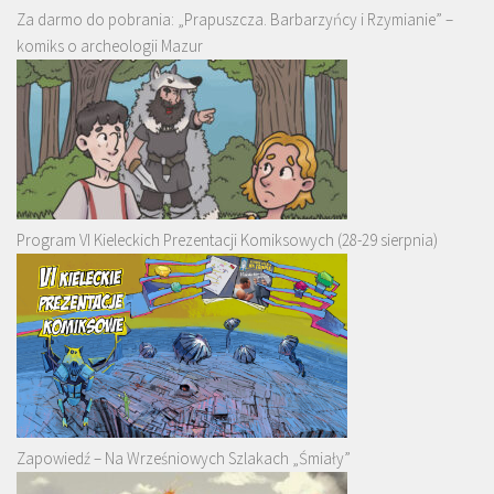
Za darmo do pobrania: „Prapuszcza. Barbarzyńcy i Rzymianie” –
komiks o archeologii Mazur
Program VI Kieleckich Prezentacji Komiksowych (28-29 sierpnia)
Zapowiedź – Na Wrześniowych Szlakach „Śmiały”