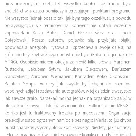
niezaproszonych zresztą też, wszystko kusiło i aż trudno było
znaleźć chwilę czasu pomiędzy interesującymi punktami programu.
Nie wszystko jednak poszło tak, jak bym tego oczekiwał, z powodu
pokrywających się terminów na konwent nie dotarli wcześniej
zapowiadani Kasia Babis, Daniel Grzeszkiewicz oraz Jacek
Gołębiowski. Reszta autorów pojawiła się, przybijała piątki,
opowiadała anegdoty, rysowała i sprzedawała swoje dzieła, na
które niestety zbyt wielkiego popytu nie było (Falkon to jednak nie
MFKiG). Osobiście miałem okazję zamienić kilka słów z Marcinem
Rusteckim, Jakubem Sytym, Jakubem Oleksowem, Dariuszem
Stańczykiem, Aaronem Welmanem, Konradem Koko Okońskim i
Rafałem Szłapą. Autorzy jak zwykle byli chętni do rozmów,
wspólnych zdjęć i rozdawania autografów, w tej dziedzinie wszystko
jak zawsze grało. Narzekać można jednak na organizację zajęć w
bloku komiksowym. Jak już wspominałem Falkon to nie MFKiG i
komiks jest tu traktowany troszkę po macoszemu. Organizacja
prelekcji w słabo ogrzanym namiocie bez nagłośnienia, to już chyba
punkt charakterystyczny bloku komiksowego. Niestety, jak tłumaczy
jeden z organizatorów, zainteresowanie komiksem na Falkonie jest