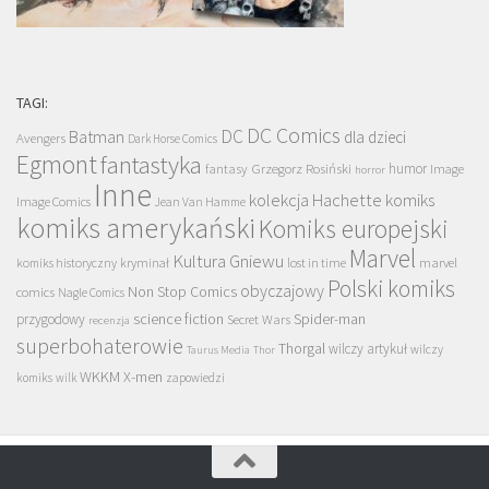
TAGI:
DC Comics
DC
Batman
dla dzieci
Avengers
Dark Horse Comics
Egmont
fantastyka
Grzegorz Rosiński
humor
fantasy
Image
horror
Inne
kolekcja Hachette
komiks
Image Comics
Jean Van Hamme
komiks amerykański
Komiks europejski
Marvel
Kultura Gniewu
komiks historyczny
kryminał
lost in time
marvel
Polski komiks
obyczajowy
Non Stop Comics
comics
Nagle Comics
science fiction
Spider-man
przygodowy
Secret Wars
recenzja
superbohaterowie
Thorgal
wilczy artykuł
wilczy
Taurus Media
Thor
WKKM
X-men
komiks
wilk
zapowiedzi