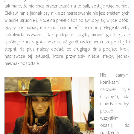
tak małe, że nie chcą przeznaczać na to sali, zostaje więc namiot.
Ciekawi mnie jednak czy nikłe zainteresowanie nie jest efektem tych
właśnie utrudnień. Może na prelekcjach pojawiłoby się więcej osób,
gdyby nie musiały marznąć i siadać pół metra od prelegenta żeby
cokolwiek usłyszeć… Tak prelegent mógłby mówić głośniej, ale
spróbujcie przez godzine zdzierać gardło w temperaturze poniżej 10
stopni. Na plus należy dodać, że drugiego dnia podjęto kroki
naprawcze tej sytuacji, które przyniosły niezłe efekty, jednak
niesmak pozostaje.
Nie samymi
komiksami
człowiek żyje
(czyżby?!), dla
mnie Falkon był
przede
wszystkim
okazją do
spędzenia