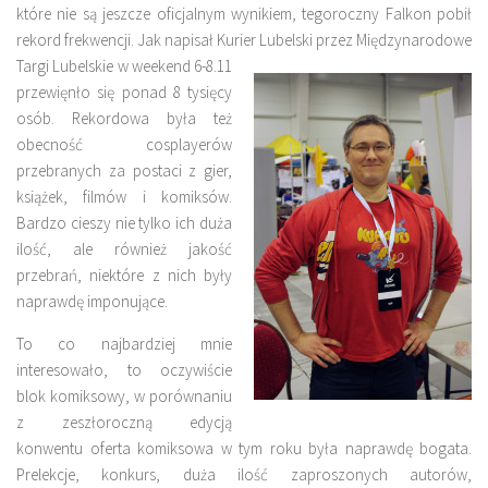
które nie są jeszcze oficjalnym wynikiem, tegoroczny Falkon pobił
rekord frekwencji. Jak napisał Kurier Lubelski przez
Międzynarodowe
Targi Lubelskie w weekend 6-8.11
przewięnło się ponad 8 tysięcy
osób. Rekordowa była też
obecność cosplayerów
przebranych za postaci z gier,
książek, filmów i komiksów.
Bardzo cieszy nie tylko ich duża
ilość, ale również jakość
przebrań, niektóre z nich były
naprawdę imponujące.
To co najbardziej mnie
interesowało, to oczywiście
blok komiksowy, w porównaniu
z zeszłoroczną edycją
konwentu oferta komiksowa w tym roku była naprawdę bogata.
Prelekcje, konkurs, duża ilość zaproszonych autorów,