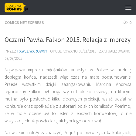
Skip to content
COMICS NETEXPRESS
0
Oczami Pawła. Falkon 2015. Relacja z imprezy
PRZEZ
PAWEŁ WAROWNY
· OPUBLIKOWANO
09/11/2015
· ZAKTUALIZOWANO
03/03/2025
Największa impreza miłośników fantastyki w Polsce wschodniej
dobiegła końca, nadszedł więc czas na małe podsumowanie.
Przede wszystkim dzięki zaangażowaniu Marcina Andrysa
tegoroczny Falkon był bogatszy o blok komiksowy, na którym
można było posłuchać kilku ciekawych prelekcji, wziąć udział w
konkursie oraz spotkać się z autorami polskich komiksów. Pomimo,
że w mojej ocenie był to jeden z lepszych konwentów, to nie
wszystko jednak poszło tak, jak bym tego oczekiwał.
Na wstępie należy zaznaczyć, że już po pierwszych kalkulacjach,