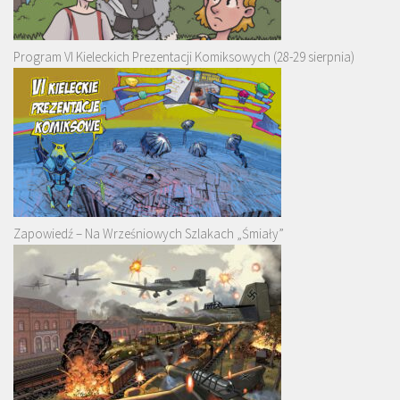
Program VI Kieleckich Prezentacji Komiksowych (28-29 sierpnia)
Zapowiedź – Na Wrześniowych Szlakach „Śmiały”