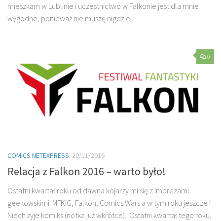
mieszkam w Lublinie i uczestnictwo w Falkonie jest dla mnie
wygodne, ponieważ nie muszę nigdzie...
0
COMICS NETEXPRESS
20/11/2016
Relacja z Falkon 2016 – warto było!
Ostatni kwartał roku od dawna kojarzy mi się z imprezami
geekowskimi. MFKiG, Falkon, Comics Wars a w tym roku jeszcze i
Niech żyje komiks (notka już wkrótce). Ostatni kwartał tego roku,