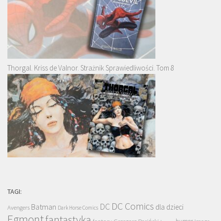
Thorgal. Kriss de Valnor. Strażnik Sprawiedliwości. Tom 8
TAGI:
DC Comics
DC
Batman
dla dzieci
Avengers
Dark Horse Comics
Egmont
fantastyka