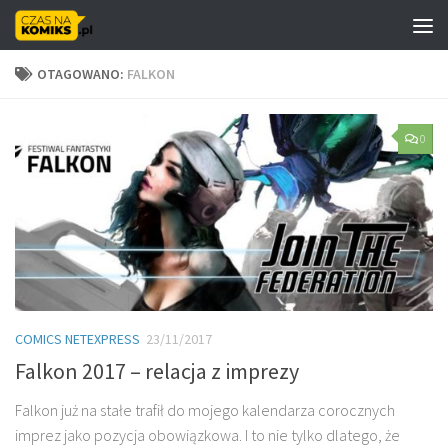
Skip to content
OTAGOWANO:
FALKON
0
COMICS NETEXPRESS
23/11/2017
Falkon 2017 – relacja z imprezy
Falkon już na stałe trafił do mojego kalendarza corocznych
imprez jako pozycja obowiązkowa. I to nie tylko dlatego, że