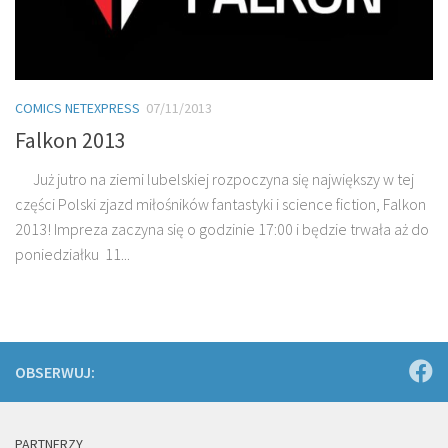
COMICS NETEXPRESS
07/11/2013
Falkon 2013
Już jutro na ziemi lubelskiej rozpoczyna się największy w tej
części Polski zjazd miłośników fantastyki i science fiction, Falkon
2013! Impreza zaczyna się o godzinie 17:00 i będzie trwała aż do
poniedziałku 11...
OBSERWUJ:
PARTNERZY