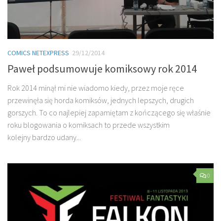
COMICS NETEXPRESS
29/12/2014
Paweł podsumowuje komiksowy rok 2014
Rok 2014 minął mi nie wiadomo kiedy, przez moje ręce
przewinęła się horda komiksów, jednych lepszych, drugich
gorszych. To co najlepiej zapamiętam z kończącego się właśnie
roku blogowania o komiksach to przede wszystkim
kolejny bardzo udany...
0