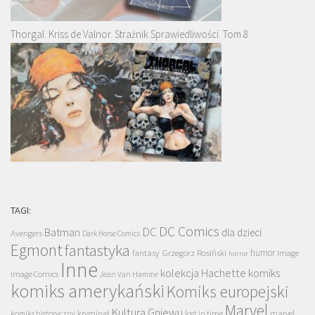
Thorgal. Kriss de Valnor. Strażnik Sprawiedliwości. Tom 8
TAGI:
DC Comics
DC
Batman
dla dzieci
Avengers
Dark Horse Comics
Egmont
fantastyka
Grzegorz Rosiński
humor
fantasy
Image
horror
Inne
kolekcja Hachette
komiks
Image Comics
Jean Van Hamme
komiks amerykański
Komiks europejski
Marvel
Kultura Gniewu
komiks historyczny
kryminał
lost in time
marvel