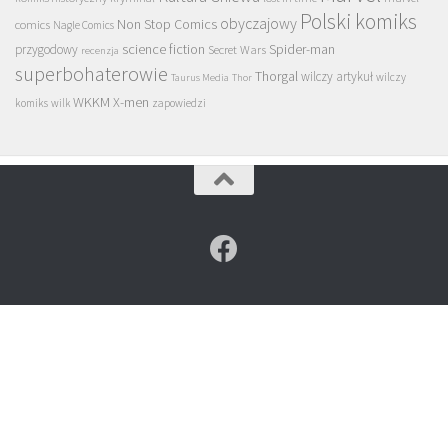
Polski komiks
obyczajowy
Non Stop Comics
comics
Nagle Comics
science fiction
Spider-man
przygodowy
Secret Wars
recenzja
superbohaterowie
Thorgal
wilczy artykuł
wilczy
Taurus Media
Thor
WKKM
X-men
komiks
wilk
zapowiedzi