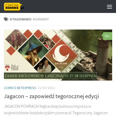
Skip to content
OTAGOWANO:
KONWENT
0
COMICS NETEXPRESS
31/07/2022
Jagacon – zapowiedź tegorocznej edycji
JAGACON POWRACA! Najbardziej kultowa impreza w
województwie świętokrzyskim powraca! Tegoroczny Jagacon