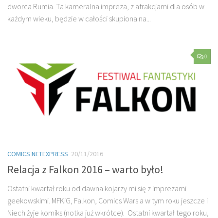
dworca Rumia. Ta kameralna impreza, z atrakcjami dla osób w
każdym wieku, będzie w całości skupiona na...
0
COMICS NETEXPRESS
20/11/2016
Relacja z Falkon 2016 – warto było!
Ostatni kwartał roku od dawna kojarzy mi się z imprezami
geekowskimi. MFKiG, Falkon, Comics Wars a w tym roku jeszcze i
Niech żyje komiks (notka już wkrótce). Ostatni kwartał tego roku,