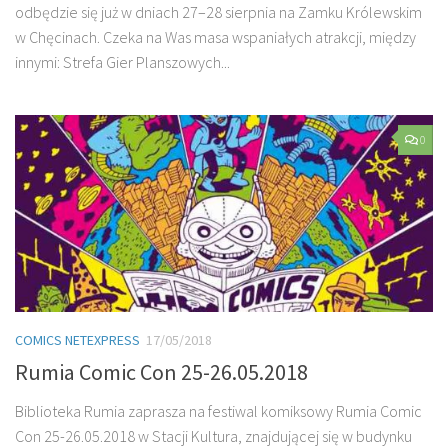
odbędzie się już w dniach 27–28 sierpnia na Zamku Królewskim
w Chęcinach. Czeka na Was masa wspaniałych atrakcji, między
innymi: Strefa Gier Planszowych...
0
COMICS NETEXPRESS
17/05/2018
Rumia Comic Con 25-26.05.2018
Biblioteka Rumia zaprasza na festiwal komiksowy Rumia Comic
Con 25-26.05.2018 w Stacji Kultura, znajdującej się w budynku