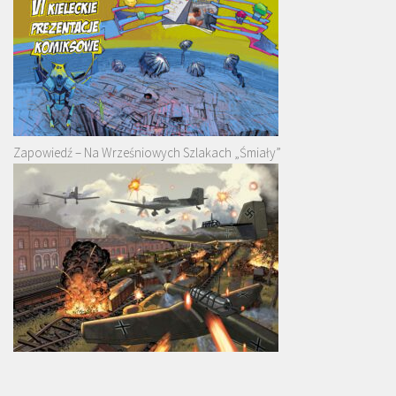
Zapowiedź – Na Wrześniowych Szlakach „Śmiały”