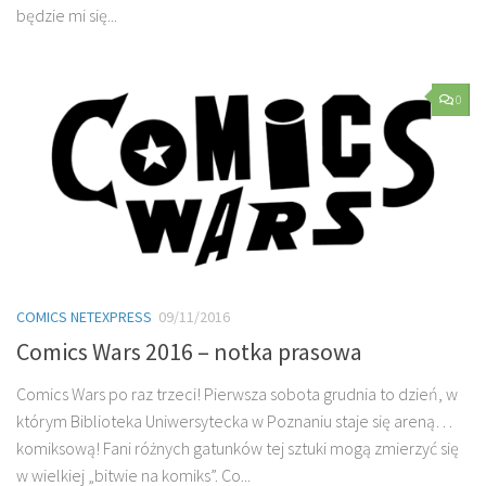
będzie mi się...
0
COMICS NETEXPRESS
09/11/2016
Comics Wars 2016 – notka prasowa
Comics Wars po raz trzeci! Pierwsza sobota grudnia to dzień, w
którym Biblioteka Uniwersytecka w Poznaniu staje się areną…
komiksową! Fani różnych gatunków tej sztuki mogą zmierzyć się
w wielkiej „bitwie na komiks”. Co...