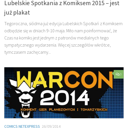
Lubelskie Spotkania z Komiksem 2015 – jest
już plakat
Tegoroczna, siódma już edycja Lubelskich Spotkań z Komiksem
odbędzie się w dniach 9-10 maja. Miło nam poinformować, że
Czas na komiks jest jednym z patronów medialnych tego
sympatycznego wydarzenia. Więcej szczegółów wkrótce,
tymczasem zachęcamy...
0
COMICS NETEXPRESS
26/09/2014