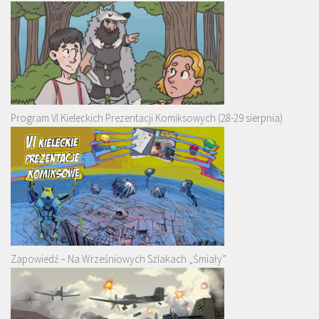
Program VI Kieleckich Prezentacji Komiksowych (28-29 sierpnia)
Zapowiedź – Na Wrześniowych Szlakach „Śmiały”