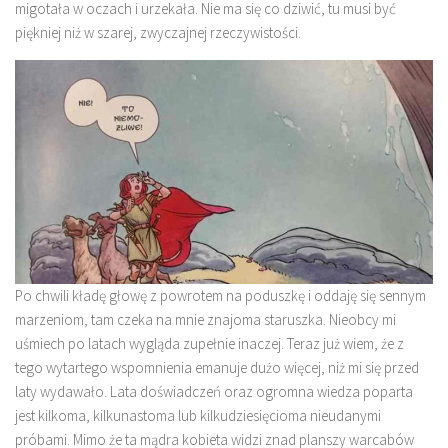
migotała w oczach i urzekała. Nie ma się co dziwić, tu musi być
piękniej niż w szarej, zwyczajnej rzeczywistości.
Po chwili kładę głowę z powrotem na poduszkę i oddaję się sennym
marzeniom, tam czeka na mnie znajoma staruszka. Nieobcy mi
uśmiech po latach wygląda zupełnie inaczej. Teraz już wiem, że z
tego wytartego wspomnienia emanuje dużo więcej, niż mi się przed
laty wydawało. Lata doświadczeń oraz ogromna wiedza poparta
jest kilkoma, kilkunastoma lub kilkudziesięcioma nieudanymi
próbami. Mimo że ta mądra kobieta widzi znad planszy warcabów