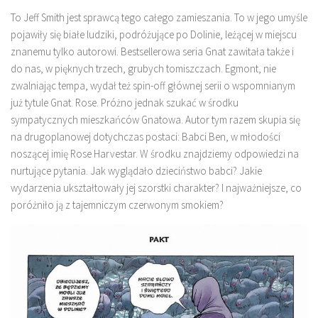
To Jeff Smith jest sprawcą tego całego zamieszania. To w jego umyśle
pojawiły się białe ludziki, podróżujące po Dolinie, leżącej w miejscu
znanemu tylko autorowi. Bestsellerowa seria Gnat zawitała także i
do nas, w pięknych trzech, grubych tomiszczach. Egmont, nie
zwalniając tempa, wydał też spin-off głównej serii o wspomnianym
już tytule Gnat. Rose. Próżno jednak szukać w środku
sympatycznych mieszkańców Gnatowa. Autor tym razem skupia się
na drugoplanowej dotychczas postaci: Babci Ben, w młodości
noszącej imię Rose Harvestar. W środku znajdziemy odpowiedzi na
nurtujące pytania. Jak wyglądało dzieciństwo babci? Jakie
wydarzenia ukształtowały jej szorstki charakter? I najważniejsze, co
poróżniło ją z tajemniczym czerwonym smokiem?