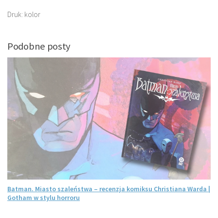
Druk: kolor
Podobne posty
Batman. Miasto szaleństwa – recenzja komiksu Christiana Warda |
Gotham w stylu horroru