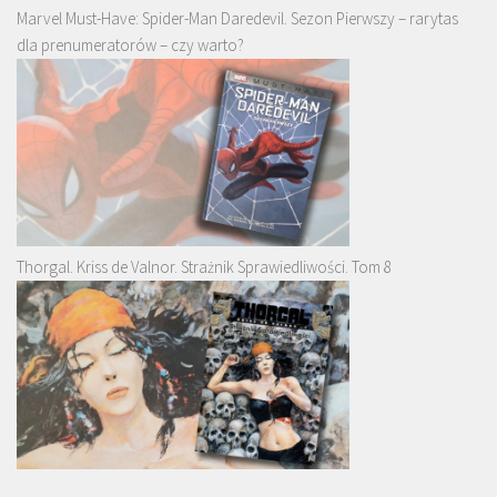
Marvel Must-Have: Spider-Man Daredevil. Sezon Pierwszy – rarytas
dla prenumeratorów – czy warto?
Thorgal. Kriss de Valnor. Strażnik Sprawiedliwości. Tom 8