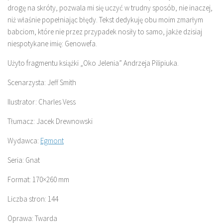
drogę na skróty, pozwala mi się uczyć w trudny sposób, nie inaczej,
niż właśnie popełniając błędy. Tekst dedykuję obu moim zmarłym
babciom, które nie przez przypadek nosiły to samo, jakże dzisiaj
niespotykane imię: Genowefa.
Użyto fragmentu książki „Oko Jelenia” Andrzeja Pilipiuka.
Scenarzysta: Jeff Smith
Ilustrator: Charles Vess
Tłumacz: Jacek Drewnowski
Wydawca:
Egmont
Seria: Gnat
Format: 170×260 mm
Liczba stron: 144
Oprawa: Twarda