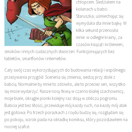
chłopcem. Siedziałem na
kolanach u babci.
Staruszka, uśmiechając się
wymyślała dla mnie bajkę. W
kilka sekund przenosiła
mnie w odległe krainy, za
czasów książąt i królewien,
smoków i innych cudacznych stworzeń. Funkcjonujących bez
tabletów, smartfonów i internetów.
Cały swój czas wykorzystujących do budowania relacji i wspólnego
przeżywania przygód. Sceneria się zmienia, siedzę przy stole z
babcią. Normalnie by mnie to zdziwiło, ale to przecież sen, wszystko
się może wydarzyć. Nasze nosy tkwią w czarno-białej szachownicy,
moje białe, okrągłe pionki kolejny raz stoją w obliczu pogromu.
Babcia jest bez litości, przewiduje mój każdy ruch, na każdy mój atak
jest gotowa. Po trzech porażkach z rzędu budzę się, rozglądam się
po pokoju, wzrok pada na okładkę komiksu, który pozostawiłem na
nocnej szafce.