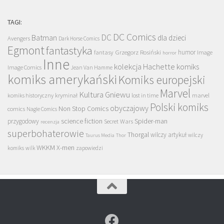
TAGI:
DC Comics
DC
Batman
dla dzieci
Avengers
Dark Horse Comics
Egmont
fantastyka
Grzegorz Rosiński
humor
fantasy
Image
horror
Inne
kolekcja Hachette
komiks
Image Comics
Jean Van Hamme
komiks amerykański
Komiks europejski
Marvel
Kultura Gniewu
komiks historyczny
kryminał
lost in time
marvel
Polski komiks
obyczajowy
Non Stop Comics
comics
Nagle Comics
science fiction
Spider-man
przygodowy
Secret Wars
recenzja
superbohaterowie
Thorgal
wilczy artykuł
wilczy
Taurus Media
Thor
WKKM
X-men
komiks
wilk
zapowiedzi