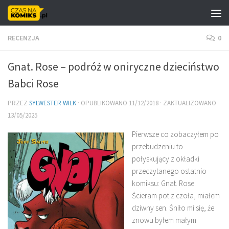
Skip to content
RECENZJA
0
Gnat. Rose – podróż w oniryczne dzieciństwo
Babci Rose
PRZEZ
SYLWESTER WILK
· OPUBLIKOWANO
11/12/2018
· ZAKTUALIZOWANO
13/05/2025
Pierwsze co zobaczyłem po
przebudzeniu to
połyskujący z okładki
przeczytanego ostatnio
komiksu: Gnat. Rose.
Ścieram pot z czoła, miałem
dziwny sen. Śniło mi się, że
znowu byłem małym