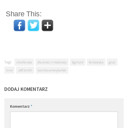
Share This:
Tagi:
charles vess
dla dzieci i młodzieży
Egmont
fantastyka
gnat
Inne
Jeff Smith
komiks amerykański
DODAJ KOMENTARZ
Komentarz
*