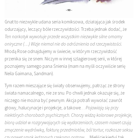
Gnat to niezwykle udana seria komiksowa, działająca jak środek
odurzający, leczący bóle rzeczywistości. Trzeba jednak dodać, że
Ten narkotyk wywołuje przede wszystkim niezwykle silne omamy
oniryczne (…) Wizje niemal nie do odróżnienia od rzeczywistości.
Młodą Rose odnajdujemy w świecie, w którym rzeczywistość
przenika się ze snem. Niczym w innej szlagierowej serii, w której
poznajemy samego pana Śnienia (mam na myśli oczywiście serię
Neila Gaimana, Sandman).
Tym razem mieszające się światy obserwujemy, patrząc ze strony
świata namacalnego, nie ze snu. Po chwili jednak okazuje się, że
niczego nie można być pewnym. Akcja potrafi wywołać zawrót
głowy, halucynacje i projekcje, a takowe…
Pojawiają się przy
niektórych chorobach psychicznych. Chorzy widzą kolorowe projekcje,
biorą udział w rozgrywających się wydarzeniach, czasem nawet czują
zmęczenie wędrówką, fakturę przedmiotów, ból tortur, rozkosze seksu
czy nawet smak jedzonych rzekomo potraw…
Mieliście kiedyś tak