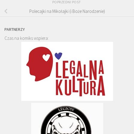
POPRZEDNI POST
Polecajki na Mikołajki (i Boże Narodzenie)
PARTNERZY
Czas na komiks wspiera: