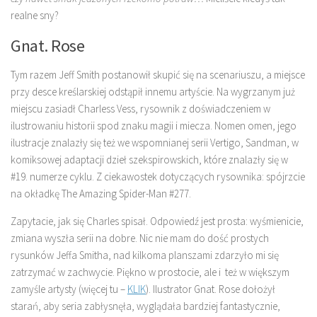
realne sny?
Gnat. Rose
Tym razem Jeff Smith postanowił skupić się na scenariuszu, a miejsce
przy desce kreślarskiej odstąpił innemu artyście. Na wygrzanym już
miejscu zasiadł Charless Vess, rysownik z doświadczeniem w
ilustrowaniu historii spod znaku magii i miecza. Nomen omen, jego
ilustracje znalazły się też we wspomnianej serii Vertigo, Sandman, w
komiksowej adaptacji dzieł szekspirowskich, które znalazły się w
#19. numerze cyklu. Z ciekawostek dotyczących rysownika: spójrzcie
na okładkę The Amazing Spider-Man #277.
Zapytacie, jak się Charles spisał. Odpowiedź jest prosta: wyśmienicie,
zmiana wyszła serii na dobre. Nic nie mam do dość prostych
rysunków Jeffa Smitha, nad kilkoma planszami zdarzyło mi się
zatrzymać w zachwycie. Piękno w prostocie, ale i też w większym
zamyśle artysty (więcej tu –
KLIK
). Ilustrator Gnat. Rose dołożył
starań, aby seria zabłysnęła, wyglądała bardziej fantastycznie,