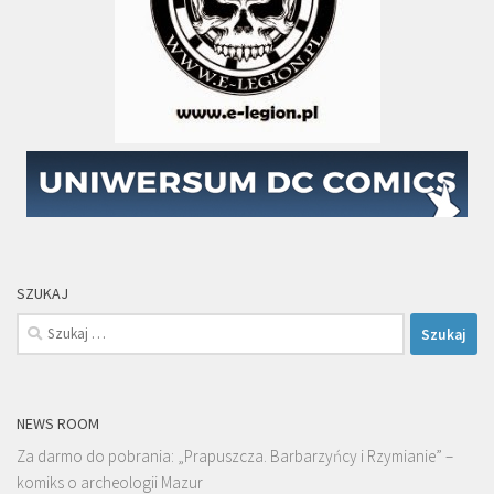
SZUKAJ
Szukaj:
NEWS ROOM
Za darmo do pobrania: „Prapuszcza. Barbarzyńcy i Rzymianie” –
komiks o archeologii Mazur