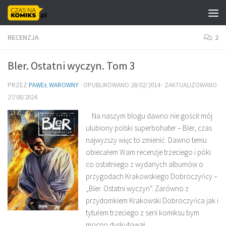
Skip to content
RECENZJA
2
Bler. Ostatni wyczyn. Tom 3
PRZEZ
PAWEŁ WAROWNY
· OPUBLIKOWANO
28/02/2014
· ZAKTUALIZOWANO
27/08/2024
Na naszym blogu dawno nie gościł mój
ulubiony polski superbohater – Bler, czas
najwyższy więc to zmienić. Dawno temu
obiecałem Wam recenzje trzeciego i póki
co ostatniego z wydanych albumów o
przygodach Krakowskiego Dobroczyńcy –
„Bler. Ostatni wyczyn”. Zarówno z
przydomkiem Krakowski Dobroczyńca jak i
tytułem trzeciego z serii komiksu bym
mocno dyskutował.