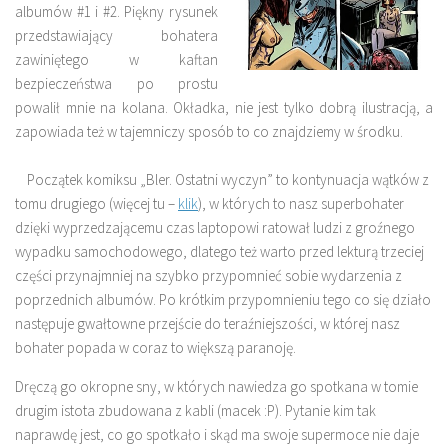
albumów #1 i #2. Piękny rysunek
przedstawiający bohatera
zawiniętego w kaftan
bezpieczeństwa po prostu
powalił mnie na kolana. Okładka, nie jest tylko dobrą ilustracją, a
zapowiada też w tajemniczy sposób to co znajdziemy w środku.
Początek komiksu „Bler. Ostatni wyczyn” to kontynuacja wątków z
tomu drugiego (więcej tu –
klik
), w których to nasz superbohater
dzięki wyprzedzającemu czas laptopowi ratował ludzi z groźnego
wypadku samochodowego, dlatego też warto przed lekturą trzeciej
części przynajmniej na szybko przypomnieć sobie wydarzenia z
poprzednich albumów. Po krótkim przypomnieniu tego co się działo
następuje gwałtowne przejście do teraźniejszości, w której nasz
bohater popada w coraz to większą paranoję.
Dręczą go okropne sny, w których nawiedza go spotkana w tomie
drugim istota zbudowana z kabli (macek :P). Pytanie kim tak
naprawdę jest, co go spotkało i skąd ma swoje supermoce nie daje