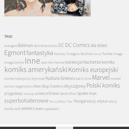
TAGI:
DC Comics
DC
Batman
dla dzieci
Avengers
Dark Horse Comics
Egmont
fantastyka
Grzegorz Rosiński
humor
fantasy
Image
horror
Inne
kolekcja Hachette
komiks
Image Comics
Jean Van Hamme
komiks amerykański
Komiks europejski
Marvel
Kultura Gniewu
komiks historyczny
kryminał
lost in time
marvel
Polski komiks
obyczajowy
Non Stop Comics
comics
Nagle Comics
science fiction
Spider-man
przygodowy
Secret Wars
recenzja
superbohaterowie
Thorgal
wilczy artykuł
wilczy
Taurus Media
Thor
WKKM
X-men
komiks
wilk
zapowiedzi