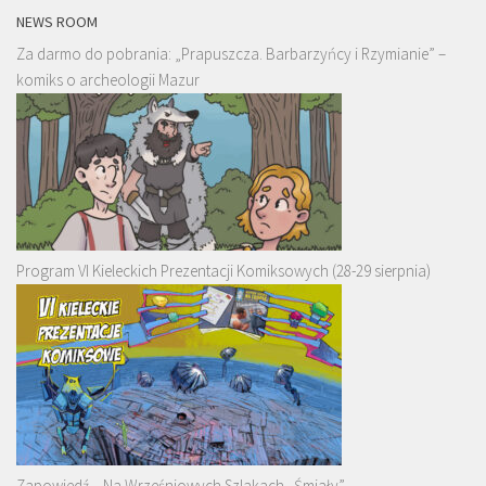
NEWS ROOM
Za darmo do pobrania: „Prapuszcza. Barbarzyńcy i Rzymianie” –
komiks o archeologii Mazur
Program VI Kieleckich Prezentacji Komiksowych (28-29 sierpnia)
Zapowiedź – Na Wrześniowych Szlakach „Śmiały”