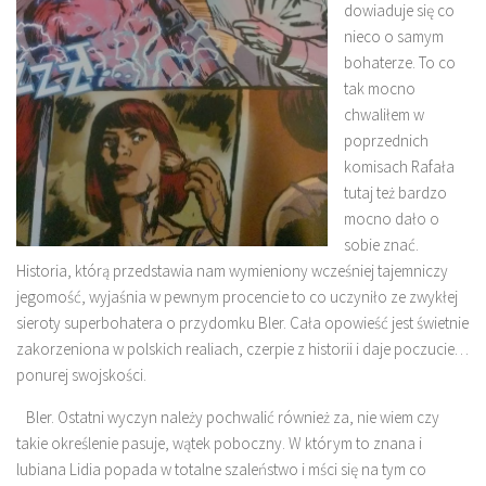
dowiaduje się co
nieco o samym
bohaterze. To co
tak mocno
chwaliłem w
poprzednich
komisach Rafała
tutaj też bardzo
mocno dało o
sobie znać.
Historia, którą przedstawia nam wymieniony wcześniej tajemniczy
jegomość, wyjaśnia w pewnym procencie to co uczyniło ze zwykłej
sieroty superbohatera o przydomku Bler. Cała opowieść jest świetnie
zakorzeniona w polskich realiach, czerpie z historii i daje poczucie…
ponurej swojskości.
Bler. Ostatni wyczyn należy pochwalić również za, nie wiem czy
takie określenie pasuje, wątek poboczny. W którym to znana i
lubiana Lidia popada w totalne szaleństwo i mści się na tym co