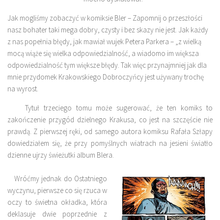
Jak mogliśmy zobaczyć w komiksie Bler – Zapomnij o przeszłości
nasz bohater taki mega dobry, czysty i bez skazy nie jest. Jak każdy
z nas popełnia błędy, jak mawiał wujek Petera Parkera – „z wielką
mocą wiąże się wielka odpowiedzialność, a wiadomo im większa
odpowiedzialność tym większe błędy. Tak więc przynajmniej jak dla
mnie przydomek Krakowskiego Dobroczyńcy jest używany trochę
na wyrost.
Tytuł trzeciego tomu może sugerować, że ten komiks to
zakończenie przygód dzielnego Krakusa, co jest na szczęście nie
prawdą. Z pierwszej ręki, od samego autora komiksu Rafała Szłapy
dowiedziałem się, że przy pomyślnych wiatrach na jesieni światło
dzienne ujrzy świeżutki album Blera.
Wróćmy jednak do Ostatniego
wyczynu, pierwsze co się rzuca w
oczy to świetna okładka, która
deklasuje dwie poprzednie z