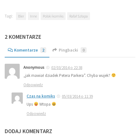
Tagi:
Bler
Inne
Polski komiks
Rafał Szłapa
2 KOMENTARZE
Komentarze
2
Pingbacki
0
Anonymous
02/03/2014 o 22:38
„jak mawiał dziadek Petera Parkera”. Chyba wujek?
Odpowiedz
Czas na komiks
05/03/2014 o 11:39
Ups
Wtopa
Odpowiedz
DODAJ KOMENTARZ