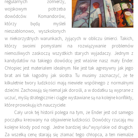
regularnych żołnierzy,
wojskowym potrzeba
dowódców. Komandorów,
którzy będą myśleli
nieszablonowo, wyszkolonych
w niekorzystnych warunkach, żyjących w obliczu śmierci. Takich,
którzy swoimi pomysłami na rozwiązywanie problemów
niemożliwych zaskoczą wszystkich starych wyjadaczy. Jednym z
kandydatów na takiego dowódcę jest właśnie nasz mały Ender.
Chłopiec jest materiałem idealnym. Nie jest tak agresywny jak jego
brat ani tak łagodny jak siostra. Tu musimy zaznaczyć, że te
kilkuletnie twory ludzkości mają niewiele wspólnego z normalnymi
dziećmi. Zachowują się niemal jak dorośli, a w dodatku są wyprane z
uczuć, myślą strategicznie i ciągle wystawiane są na kolejne konflikty,
które prowokują ich nauczyciele.
Cały urok tej historii polega na tym, że Ender jest od samego
początku kreowany na objawienie ludzkości. Dowódcy rzucają mu
kolejne kłody pod nogi. Jedne bardziej sku*wysyńskie od drugich.
Za wszelką cenę starają się złamać tego chłopca, a ten niemalże