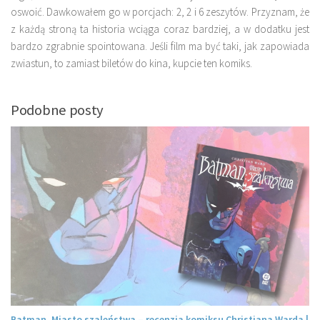
oswoić. Dawkowałem go w porcjach: 2, 2 i 6 zeszytów. Przyznam, że
z każdą stroną ta historia wciąga coraz bardziej, a w dodatku jest
bardzo zgrabnie spointowana. Jeśli film ma być taki, jak zapowiada
zwiastun, to zamiast biletów do kina, kupcie ten komiks.
Podobne posty
a
Batman. Miasto szaleństwa – recenzja komiksu Christiana Warda |