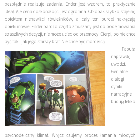
bezbłędnie realizuje zadania. Ender jest wzorem, to praktycznie
ideał. Ale cena doskonałości jest ogromna. Chłopak szybko staje się
obiektem nienawiści rówieśników, a cały ten burdel nakręcają
opiekunowie. Ender bardzo często zmuszany jest do podejmowania
straszliwych decyzji, nie może uciec od przemocy. Cierpi, bo nie chce
być taki, jak jego starszy brat. Nie chce być mordercą.
Fabuła
naprawdę
uwodzi.
Genialne
dialogi i
dymki
narracyjne
budują lekko
psychodeliczny klimat. Wręcz czujemy proces łamania młodych