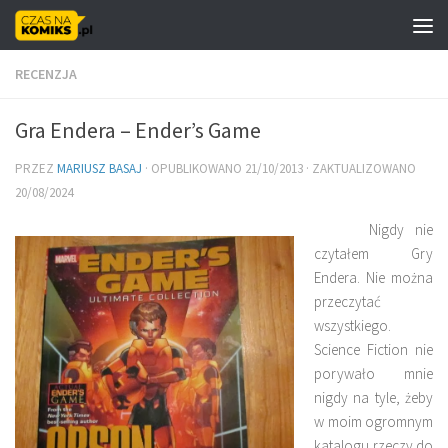
Skip to content
RECENZJA
Gra Endera – Ender’s Game
PRZEZ
MARIUSZ BASAJ
· OPUBLIKOWANO
21/10/2013
· ZAKTUALIZOWANO
20/08/2024
Nigdy nie
czytałem Gry
Endera. Nie można
przeczytać
wszystkiego.
Science Fiction nie
porywało mnie
nigdy na tyle, żeby
w moim ogromnym
katalogu rzeczy do