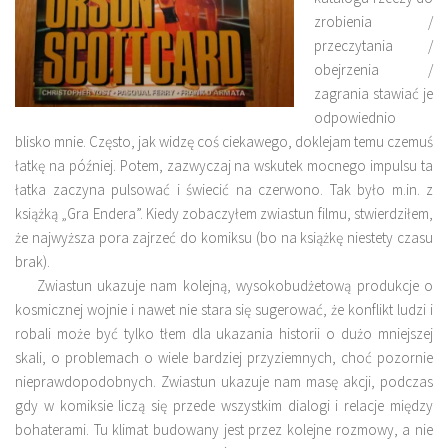
zrobienia /
przeczytania /
obejrzenia /
zagrania stawiać je
odpowiednio
blisko mnie. Często, jak widzę coś ciekawego, doklejam temu czemuś
łatkę na później. Potem, zazwyczaj na wskutek mocnego impulsu ta
łatka zaczyna pulsować i świecić na czerwono. Tak było m.in. z
książką „Gra Endera”. Kiedy zobaczyłem zwiastun filmu, stwierdziłem,
że najwyższa pora zajrzeć do komiksu (bo na książkę niestety czasu
brak).
Zwiastun ukazuje nam kolejną, wysokobudżetową produkcje o
kosmicznej wojnie i nawet nie stara się sugerować, że konflikt ludzi i
robali może być tylko tłem dla ukazania historii o dużo mniejszej
skali, o problemach o wiele bardziej przyziemnych, choć pozornie
nieprawdopodobnych. Zwiastun ukazuje nam masę akcji, podczas
gdy w komiksie liczą się przede wszystkim dialogi i relacje między
bohaterami. Tu klimat budowany jest przez kolejne rozmowy, a nie