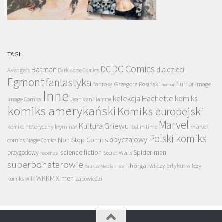
TAGI:
DC Comics
DC
Batman
dla dzieci
Avengers
Dark Horse Comics
Egmont
fantastyka
Grzegorz Rosiński
humor
fantasy
Image
horror
Inne
kolekcja Hachette
komiks
Image Comics
Jean Van Hamme
komiks amerykański
Komiks europejski
Marvel
Kultura Gniewu
komiks historyczny
kryminał
lost in time
marvel
Polski komiks
obyczajowy
Non Stop Comics
comics
Nagle Comics
science fiction
Spider-man
przygodowy
Secret Wars
recenzja
superbohaterowie
Thorgal
wilczy artykuł
wilczy
Taurus Media
Thor
WKKM
X-men
komiks
wilk
zapowiedzi