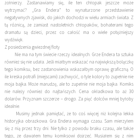
żołnierzy. Zastanawiamy się, ile ten chłopak jeszcze może
wytrzymać? „Gra Endera” to wynaturzone przedstawienie
negatywnych zjawisk, do jakich dochodzi w wielu armiach świata. Z
tą różnicą, że zamiast nastoletnich chłopaków, bohaterami tego
dramatu są dzieci, przez co całość ma o wiele potężniejszy
wydźwięk.
Z posiedzenia gwiezdnej floty
Nie ma na tym świecie rzeczy idealnych. Grze Endera ta sztuka
również się nie udała. Jeśli miałbym wskazać na największą bolączkę
tego komiksu, bez zastanowienia wskazałbym oprawę graficzną. O
ile kreska potrafi (miejscami) zachwycić, o tyle kolory to zupełnie nie
moja bajka. Może marudzę, ale to zupełnie nie moja bajka. Komiks
nie należy również do najtańszych. Cena okładkowa to aż 30
dolarów. Przyznam szczerze – drogo. Za pięć dolców mniej byłoby
idealnie.
Musimy jednak pamiętać, że to coś więcej niż kolejna lekka
historyjka obrazkowa. Gra Endera wymaga czasu. Sam mierzyłem
się z nią przez trzy dni. Nie tylko z powodu braku czasu, ale także
tego, że dawałem temu komiksowi dojrzeć. Musiałem się z nim