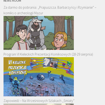
NEWS ROOM
Za darmo do pobrania: „Prapuszcza. Barbarzyńcy i Rzymianie” –
komiks o archeologii Mazur
Program VI Kieleckich Prezentacji Komiksowych (28-29 sierpnia)
Zapowiedź – Na Wrześniowych Szlakach „Śmiały”