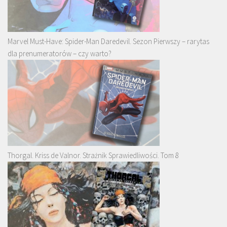
Marvel Must-Have: Spider-Man Daredevil. Sezon Pierwszy – rarytas
dla prenumeratorów – czy warto?
Thorgal. Kriss de Valnor. Strażnik Sprawiedliwości. Tom 8