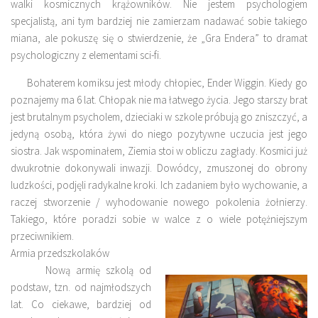
walki kosmicznych krążowników. Nie jestem psychologiem
specjalistą, ani tym bardziej nie zamierzam nadawać sobie takiego
miana, ale pokuszę się o stwierdzenie, że „Gra Endera” to dramat
psychologiczny z elementami sci-fi.
Bohaterem komiksu jest młody chłopiec, Ender Wiggin. Kiedy go
poznajemy ma 6 lat. Chłopak nie ma łatwego życia. Jego starszy brat
jest brutalnym psycholem, dzieciaki w szkole próbują go zniszczyć, a
jedyną osobą, która żywi do niego pozytywne uczucia jest jego
siostra. Jak wspominałem, Ziemia stoi w obliczu zagłady. Kosmici już
dwukrotnie dokonywali inwazji. Dowódcy, zmuszonej do obrony
ludzkości, podjęli radykalne kroki. Ich zadaniem było wychowanie, a
raczej stworzenie / wyhodowanie nowego pokolenia żołnierzy.
Takiego, które poradzi sobie w walce z o wiele potężniejszym
przeciwnikiem.
Armia przedszkolaków
Nową armię szkolą od
podstaw, tzn. od najmłodszych
lat. Co ciekawe, bardziej od