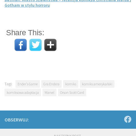
Gotham w stylu horroru
Share This:
Tagi:
Ender's Game
Gra Endera
komiks
komiks amerykański
komiksowa adaptacja
Marvel
Orson Scott Card
OBSERWUJ:
NASTĘPNY POST