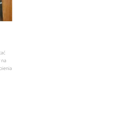
tać
y na
bienia