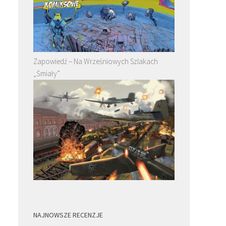
Zapowiedź – Na Wrześniowych Szlakach
„Śmiały”
NAJNOWSZE RECENZJE