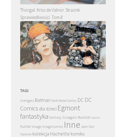
Thorgal. Kriss de Valnor. Strażnik
Sprawiedliwości. Tom 8
TAGI:
DC
DC
Batman
Avengers
Dark Horse Comics
Egmont
Comics
dla dzieci
fantastyka
Grzegorz Rosiński
fantasy
horror
Inne
humor
Image
Image Comics
Jean Van
kolekcja Hachette
komiks
Hamme