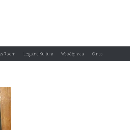
arvel, DC Comics, Image, newsy, konkursy. Wszystko o komiksach
ss Room
Legalna Kultura
Współpraca
O nas