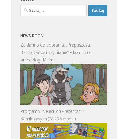
Szukaj:
NEWS ROOM
Za darmo do pobrania: „Prapuszcza.
Barbarzyńcy i Rzymianie” – komiks o
archeologii Mazur
Program VI Kieleckich Prezentacji
Komiksowych (28-29 sierpnia)