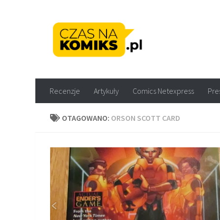
Skip to content
Recenzje komiksów M
Recenzje
Artykuły
Comics Netexpress
Pre
OTAGOWANO:
ORSON SCOTT CARD