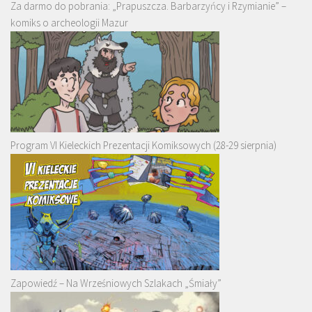
Za darmo do pobrania: „Prapuszcza. Barbarzyńcy i Rzymianie” –
komiks o archeologii Mazur
Program VI Kieleckich Prezentacji Komiksowych (28-29 sierpnia)
Zapowiedź – Na Wrześniowych Szlakach „Śmiały”