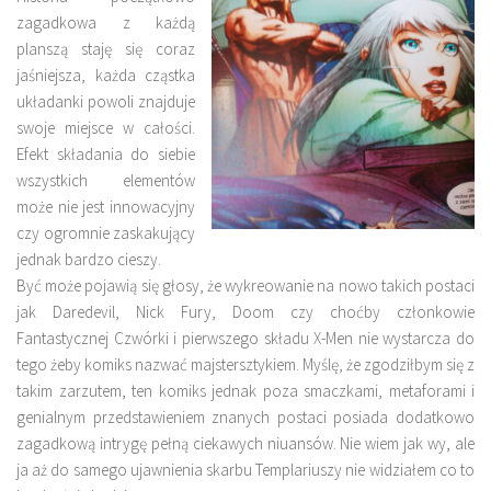
zagadkowa z każdą
planszą staję się coraz
jaśniejsza, każda cząstka
układanki powoli znajduje
swoje miejsce w całości.
Efekt składania do siebie
wszystkich elementów
może nie jest innowacyjny
czy ogromnie zaskakujący
jednak bardzo cieszy.
Być może pojawią się głosy, że wykreowanie na nowo takich postaci
jak Daredevil, Nick Fury, Doom czy choćby członkowie
Fantastycznej Czwórki i pierwszego składu X-Men nie wystarcza do
tego żeby komiks nazwać majstersztykiem. Myślę, że zgodziłbym się z
takim zarzutem, ten komiks jednak poza smaczkami, metaforami i
genialnym przedstawieniem znanych postaci posiada dodatkowo
zagadkową intrygę pełną ciekawych niuansów. Nie wiem jak wy, ale
ja aż do samego ujawnienia skarbu Templariuszy nie widziałem co to