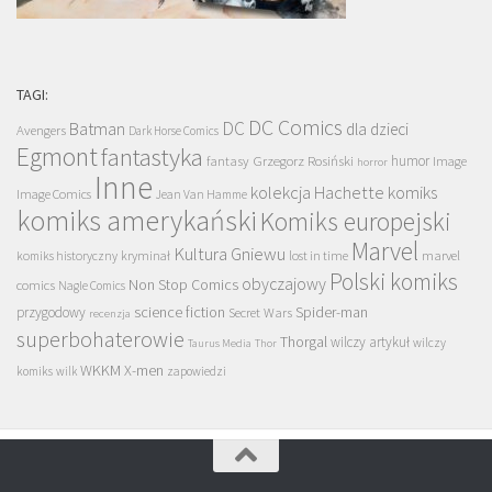
TAGI:
DC Comics
DC
Batman
dla dzieci
Avengers
Dark Horse Comics
Egmont
fantastyka
Grzegorz Rosiński
humor
fantasy
Image
horror
Inne
kolekcja Hachette
komiks
Image Comics
Jean Van Hamme
komiks amerykański
Komiks europejski
Marvel
Kultura Gniewu
komiks historyczny
kryminał
lost in time
marvel
Polski komiks
obyczajowy
Non Stop Comics
comics
Nagle Comics
science fiction
Spider-man
przygodowy
Secret Wars
recenzja
superbohaterowie
Thorgal
wilczy artykuł
wilczy
Taurus Media
Thor
WKKM
X-men
komiks
wilk
zapowiedzi