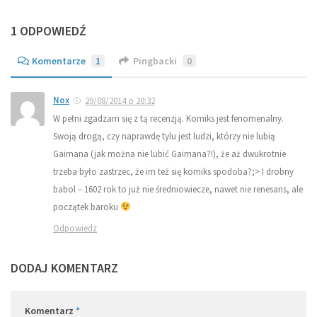
1 ODPOWIEDŹ
Komentarze
1
Pingbacki
0
Nox
29/08/2014 o 20:32
W pełni zgadzam się z tą recenzją. Komiks jest fenomenalny.
Swoją drogą, czy naprawdę tylu jest ludzi, którzy nie lubią
Gaimana (jak można nie lubić Gaimana?!), że aż dwukrotnie
trzeba było zastrzec, że im też się komiks spodoba?;> I drobny
babol – 1602 rok to już nie średniowiecze, nawet nie renesans, ale
początek baroku
Odpowiedz
DODAJ KOMENTARZ
Komentarz
*