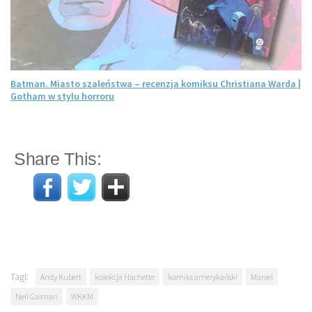
Batman. Miasto szaleństwa – recenzja komiksu Christiana Warda |
Gotham w stylu horroru
Share This:
Tagi:
Andy Kubert
kolekcja Hachette
komiks amerykański
Marvel
Neil Gaiman
WKKM