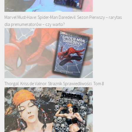
Marvel Must-Have: Spider-Man Daredevil. Sezon Pierwszy – rarytas
dla prenumeratorów – czy warto?
Thorgal. Kriss de Valnor. Strażnik Sprawiedliwości. Tom 8