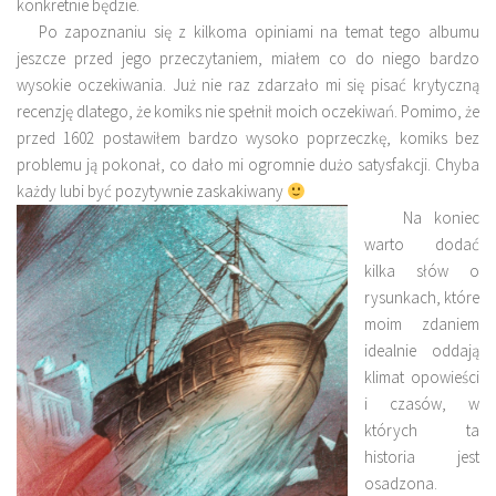
konkretnie będzie.
Po zapoznaniu się z kilkoma opiniami na temat tego albumu
jeszcze przed jego przeczytaniem, miałem co do niego bardzo
wysokie oczekiwania. Już nie raz zdarzało mi się pisać krytyczną
recenzję dlatego, że komiks nie spełnił moich oczekiwań. Pomimo, że
przed 1602 postawiłem bardzo wysoko poprzeczkę, komiks bez
problemu ją pokonał, co dało mi ogromnie dużo satysfakcji. Chyba
każdy lubi być pozytywnie zaskakiwany
Na koniec
warto dodać
kilka słów o
rysunkach, które
moim zdaniem
idealnie oddają
klimat opowieści
i czasów, w
których ta
historia jest
osadzona.