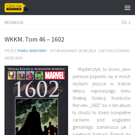
Skip to content
RECENZJA
1
WKKM. Tom 46 – 1602
PRZEZ
PAWEŁ WAROWNY
· OPUBLIKOWANO
28/08/2014
· ZAKTUALIZOWANO
04/09/2024
Majstersztyk, to słowo, jako
pierwsze pojawiło się w moich
myślach jeszcze w trakcie
lektury najnowszego tomu
Wielkiej Kolekcji Komiksów
Marvela. „1602” bo o ten album
tu chodzi to dzieło kompletne
zarówno pod względem
genialnego scenariusza jak i
świetnych ilustracji. Pomysł na