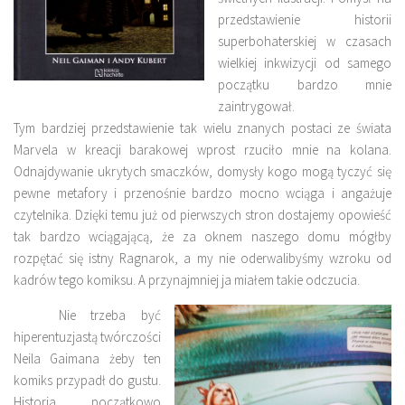
przedstawienie historii
superbohaterskiej w czasach
wielkiej inkwizycji od samego
początku bardzo mnie
zaintrygował.
Tym bardziej przedstawienie tak wielu znanych postaci ze świata
Marvela w kreacji barakowej wprost rzuciło mnie na kolana.
Odnajdywanie ukrytych smaczków, domysły kogo mogą tyczyć się
pewne metafory i przenośnie bardzo mocno wciąga i angażuje
czytelnika. Dzięki temu już od pierwszych stron dostajemy opowieść
tak bardzo wciągającą, że za oknem naszego domu mógłby
rozpętać się istny Ragnarok, a my nie oderwalibyśmy wzroku od
kadrów tego komiksu. A przynajmniej ja miałem takie odczucia.
Nie trzeba być
hiperentuzjastą twórczości
Neila Gaimana żeby ten
komiks przypadł do gustu.
Historia początkowo