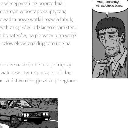
ze więcej pytań niż poprzednia i
tym samym w postapokaliptyczną
owadza nowe wątki i rozwija fabułę,
szych zakątków ludzkiego charakteru.
 bohaterów, na pierwszy plan wciąż
 człowiekowi znajdującemu się na
dobrze nakreślone relacje między
dziale czwartym z początku dodaje
wieczeństwo nie są jeszcze przegrane.