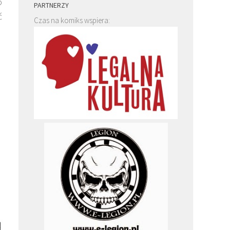
o
PARTNERZY
ć
Czas na komiks wspiera: