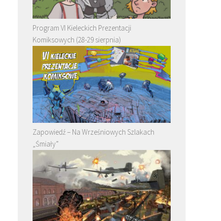
Program VI Kieleckich Prezentacji
Komiksowych (28-29 sierpnia)
Zapowiedź – Na Wrześniowych Szlakach
„Śmiały”