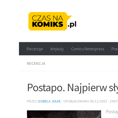
Skip to content
Recenzje komiksów M
Recenzje
Artykuły
Comics Netexpress
Pre
RECENZJA
Postapo. Najpierw s
PRZEZ
IZABELA JULKE
· OPUBLIKOWANO
05/11/2015
· ZAK
Posta