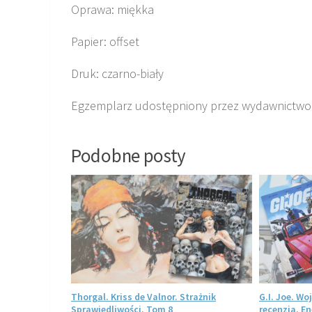
Oprawa: miękka
Papier: offset
Druk: czarno-biały
Egzemplarz udostępniony przez wydawnictwo
Podobne posty
nzja. Polski
Thorgal. Kriss de Valnor. Strażnik
G.I. Joe. W
j formie
Sprawiedliwości. Tom 8
recenzja. E