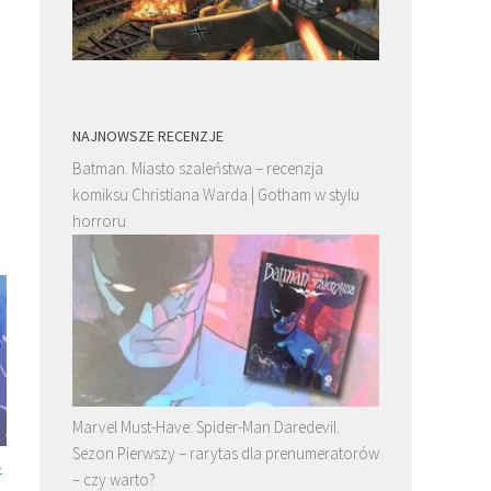
NAJNOWSZE RECENZJE
Batman. Miasto szaleństwa – recenzja
komiksu Christiana Warda | Gotham w stylu
horroru
Marvel Must-Have: Spider-Man Daredevil.
Sezon Pierwszy – rarytas dla prenumeratorów
–
Cauchon albo człowiek który zabił
Thorgal. Kriss de Valnor. 
– czy warto?
Joannę d’Arc
Tom 7 – recenzja. Finał co