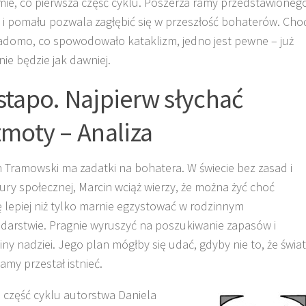
mie, co pierwsza część cyklu. Poszerza ramy przedstawioneg
 i pomału pozwala zagłębić się w przeszłość bohaterów. Cho
iadomo, co spowodowało kataklizm, jedno jest pewne – już
nie będzie jak dawniej.
stapo. Najpierw słychać
zmoty – Analiza
 Tramowski ma zadatki na bohatera. W świecie bez zasad i
ury społecznej, Marcin wciąż wierzy, że można żyć choć
 lepiej niż tylko marnie egzystować w rodzinnym
darstwie. Pragnie wyruszyć na poszukiwanie zapasów i
ny nadziei. Jego plan mógłby się udać, gdyby nie to, że świat
namy przestał istnieć.
a część cyklu autorstwa Daniela