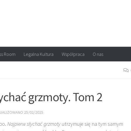
arvel, DC Comics, Image, newsy, konkursy. Wszystko o komiksach
ss Room
Legalna Kultura
Współpraca
O nas
łychać grzmoty. Tom 2
TUALIZOWANO
25/02/2025
po.
Najpierw słychać grzmoty
utrzymuje się na tym samym