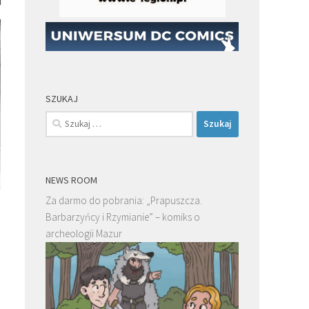
SZUKAJ
Szukaj:
NEWS ROOM
Za darmo do pobrania: „Prapuszcza.
Barbarzyńcy i Rzymianie” – komiks o
archeologii Mazur