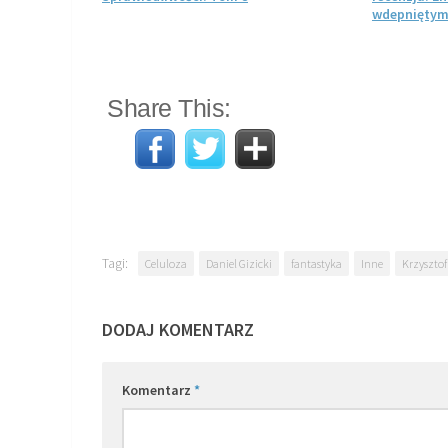
wdepniętym
Share This:
Tagi:
Celuloza
Daniel Gizicki
fantastyka
Inne
Krzysztof
DODAJ KOMENTARZ
Komentarz
*