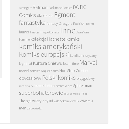
DC
DC
Batman
Avengers
Dark Horse Comics
Egmont
Comics
dla dzieci
fantastyka
Grzegorz Rosiński
fantasy
horror
Inne
humor
Image
Image Comics
Jean Van
kolekcja Hachette
komiks
Hamme
komiks amerykański
Komiks europejski
komiks historyczny
Marvel
Kultura Gniewu
kryminał
lost in time
Non Stop Comics
marvel comics
Nagle Comics
Polski komiks
obyczajowy
przygodowy
science fiction
Spider-man
Secret Wars
recenzja
superbohaterowie
Taurus Media
Thor
Thorgal
WKKM
X-
wilczy artykuł
wilczy komiks
wilk
men
zapowiedzi