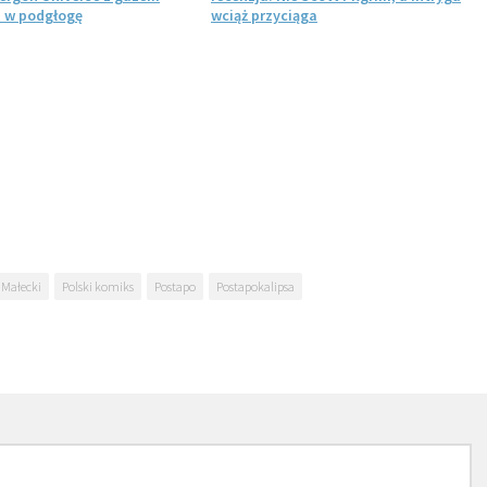
 w podgłogę
wciąż przyciąga
 Małecki
Polski komiks
Postapo
Postapokalipsa