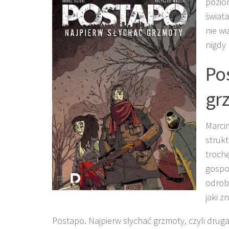
pozio
świata
nie w
nigdy 
Po
gr
Marcin
strukt
trochę
gospo
odrobi
jaki z
Postapo. Najpierw słychać grzmoty, czyli drug