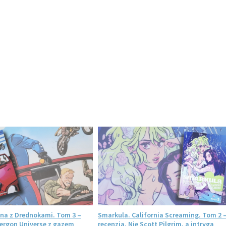
ojna z Drednokami. Tom 3 –
Smarkula. California Screaming. Tom 2 
nergon Universe z gazem
recenzja. Nie Scott Pilgrim, a intryga