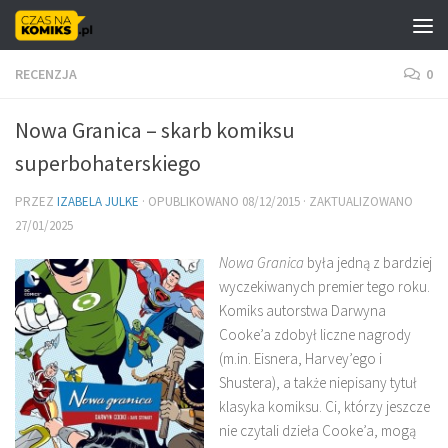
Skip to content
RECENZJA
0
Nowa Granica – skarb komiksu
superbohaterskiego
PRZEZ
IZABELA JULKE
· OPUBLIKOWANO
08/12/2015
· ZAKTUALIZOWANO
27/01/2025
Nowa Granica
była jedną z bardziej
wyczekiwanych premier tego roku.
Komiks autorstwa Darwyna
Cooke’a zdobył liczne nagrody
(m.in. Eisnera, Harvey’ego i
Shustera), a także niepisany tytuł
klasyka komiksu. Ci, którzy jeszcze
nie czytali dzieła Cooke’a, mogą