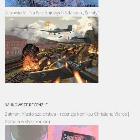
Zapowiedź – Na Wrześniowych Szlakach „Śmiały”
NAJNOWSZE RECENZJE
Batman. Miasto szaleństwa – recenzja komiksu Christiana Warda |
Gotham w stylu horroru