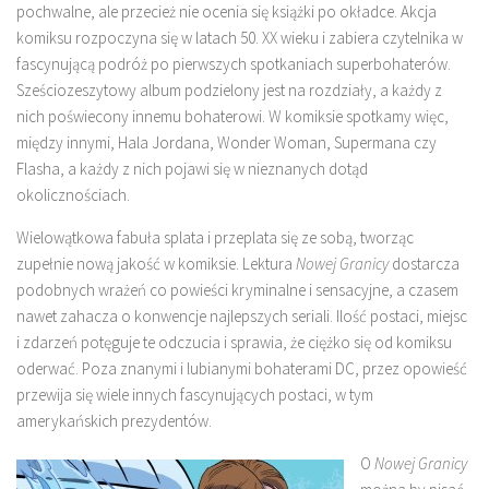
pochwalne, ale przecież nie ocenia się książki po okładce. Akcja
komiksu rozpoczyna się w latach 50. XX wieku i zabiera czytelnika w
fascynującą podróż po pierwszych spotkaniach superbohaterów.
Sześciozeszytowy album podzielony jest na rozdziały, a każdy z
nich poświecony innemu bohaterowi. W komiksie spotkamy więc,
między innymi, Hala Jordana, Wonder Woman, Supermana czy
Flasha, a każdy z nich pojawi się w nieznanych dotąd
okolicznościach.
Wielowątkowa fabuła splata i przeplata się ze sobą, tworząc
zupełnie nową jakość w komiksie. Lektura
Nowej Granicy
dostarcza
podobnych wrażeń co powieści kryminalne i sensacyjne, a czasem
nawet zahacza o konwencje najlepszych seriali. Ilość postaci, miejsc
i zdarzeń potęguje te odczucia i sprawia, że ciężko się od komiksu
oderwać. Poza znanymi i lubianymi bohaterami DC, przez opowieść
przewija się wiele innych fascynujących postaci, w tym
amerykańskich prezydentów.
O
Nowej Granicy