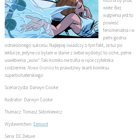
można by pisać
wiele. Bez
wątpienia jest to
powieść
fenomenalna i w
pełni godna
odniesionego sukcesu. Najlepiej świadczy o tym fakt, że tuż po
lekturze, jedyne co byłam w stanie z siebie wydobyć to ciche, pełne
uwielbienia „wow”. Taki komiks nie trafia w ręce czytelnika
codziennie.
Nowa Granica
to prawdziwy skarb komiksu
superbohaterskiego.
Scenarzysta: Darwyn Cooke
Ilustrator: Darwyn Cooke
Tłumacz: Tomasz Sidorkiewicz
Wydawnictwo:
Egmont
Seria: DC Deluxe