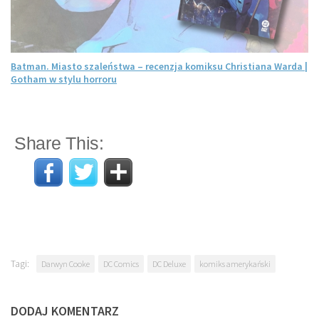
Batman. Miasto szaleństwa – recenzja komiksu Christiana Warda |
Gotham w stylu horroru
Share This:
Tagi:
Darwyn Cooke
DC Comics
DC Deluxe
komiks amerykański
DODAJ KOMENTARZ