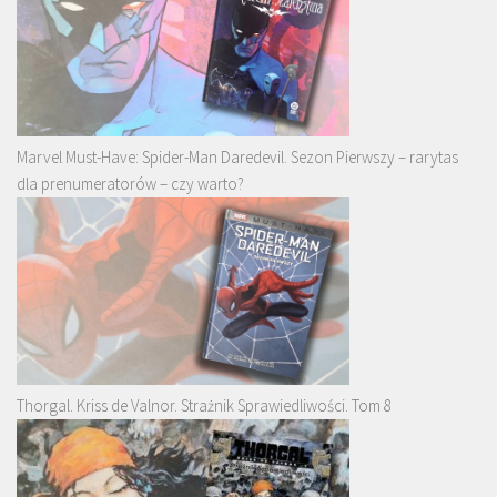
Marvel Must-Have: Spider-Man Daredevil. Sezon Pierwszy – rarytas
dla prenumeratorów – czy warto?
Thorgal. Kriss de Valnor. Strażnik Sprawiedliwości. Tom 8