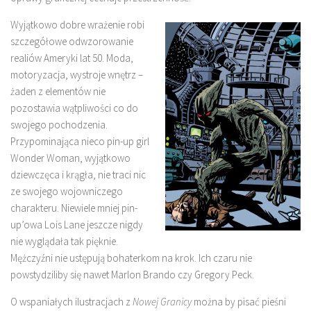
Wyjątkowo dobre wrażenie robi
szczegółowe odwzorowanie
realiów Ameryki lat 50. Moda,
motoryzacja, wystroje wnętrz –
żaden z elementów nie
pozostawia wątpliwości co do
swojego pochodzenia.
Przypominająca nieco pin-up girl
Wonder Woman, wyjątkowo
dziewczęca i krągła, nie traci nic
ze swojego wojowniczego
charakteru. Niewiele mniej pin-
up’owa Lois Lane jeszcze nigdy
nie wyglądała tak pięknie.
Mężczyźni nie ustępują bohaterkom na krok. Ich czaru nie
powstydziliby się nawet Marlon Brando czy Gregory Peck.
O wspaniałych ilustracjach z
Nowej Granicy
można by pisać pieśni