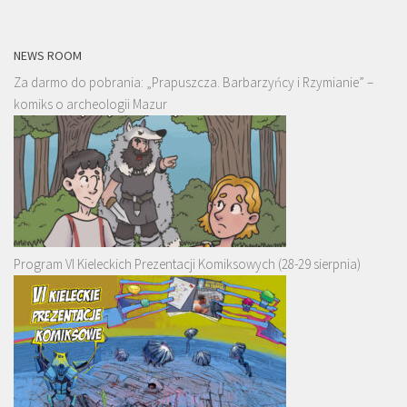
NEWS ROOM
Za darmo do pobrania: „Prapuszcza. Barbarzyńcy i Rzymianie” –
komiks o archeologii Mazur
Program VI Kieleckich Prezentacji Komiksowych (28-29 sierpnia)