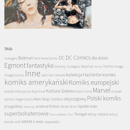
TAGI:
DC Comics
DC
Batman
dla dzieci
Avengers
Dark Horse Comics
Egmont
fantastyka
Grzegorz Rosiński
humor
fantasy
Image
horror
Inne
kolekcja Hachette
komiks
Image Comics
Jean Van Hamme
komiks amerykański
Komiks europejski
Marvel
Kultura Gniewu
komiks historyczny
kryminał
lost in time
marvel
Polski komiks
obyczajowy
Non Stop Comics
comics
Nagle Comics
science fiction
Spider-man
przygodowy
Secret Wars
recenzja
superbohaterowie
Thorgal
wilczy artykuł
wilczy
Taurus Media
Thor
WKKM
X-men
komiks
wilk
zapowiedzi