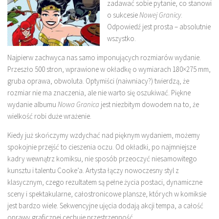
zadawać sobie pytanie, co stanowi
o sukcesie
Nowej Granicy
.
Odpowiedź jest prosta – absolutnie
wszystko.
Najpierw zachwyca nas samo imponujących rozmiarów wydanie.
Przeszło 500 stron, wprawione w okładkę o wymiarach 180×275 mm,
gruba oprawa, obwoluta. Optymiści (naiwniacy?) twierdzą, że
rozmiar nie ma znaczenia, ale nie warto się oszukiwać. Piękne
wydanie albumu
Nowa Granica
jest niezbitym dowodem na to, że
wielkość robi duże wrażenie.
Kiedy już skończymy wzdychać nad pięknym wydaniem, możemy
spokojnie przejść to cieszenia oczu. Od okładki, po najmniejsze
kadry wewnątrz komiksu, nie sposób przeoczyć niesamowitego
kunsztu i talentu Cooke’a. Artysta łączy nowoczesny styl z
klasycznym, czego rezultatem są pełne życia postaci, dynamiczne
sceny i spektakularne, całostronicowe plansze, których w komiksie
jest bardzo wiele. Sekwencyjne ujęcia dodają akcji tempa, a całość
oprawy graficznej cechuje przestrzenność.