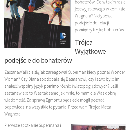
bohaterów. Co w takim razie
jest wyjątkowego w komiksie
Wagnera? Nietypowe
podejście do relacji
pomiędzy trójką bohaterów.
Trójca –
Wyjątkowe
podejście do bohaterów
Zastanawialiście się jak zareagował Superman kiedy poznał Wonder
Woman? Czy Diana spodobała się Batmanowi, czy łatwo było im
znaleźć wspólny język pomimo różnic światopoglądowych? Jeśli
zastanawiało to Was tak samo jak mnie, to mam dla Was dobrą
wiadomość. Za sprawą Egmontu będziecie mogli poznać
odpowiedzi na wszystkie te pytania. Przed wami Trójca Matta
Wagnera.
Pierwsze spotkanie Supermana i