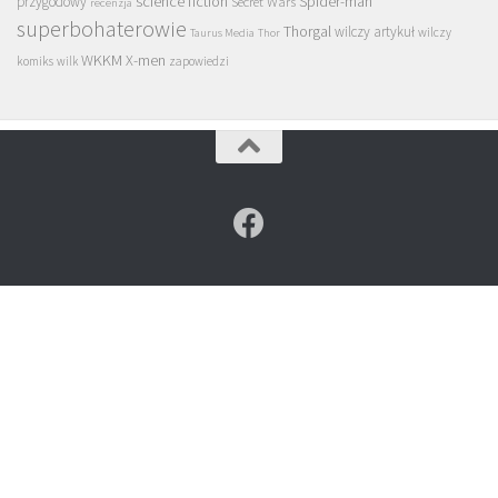
science fiction
Spider-man
przygodowy
Secret Wars
recenzja
superbohaterowie
Thorgal
wilczy artykuł
wilczy
Taurus Media
Thor
WKKM
X-men
komiks
wilk
zapowiedzi