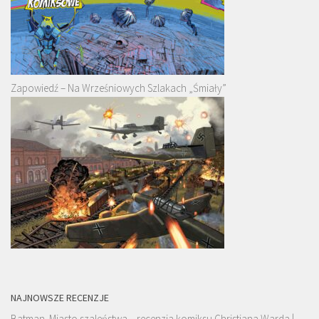
Zapowiedź – Na Wrześniowych Szlakach „Śmiały”
NAJNOWSZE RECENZJE
Batman. Miasto szaleństwa – recenzja komiksu Christiana Warda |