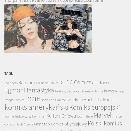
Thorgal. Kriss de Valnor. Strażnik Sprawiedliwości. Tom 8
TAGI:
DC Comics
DC
Batman
dla dzieci
Avengers
Dark Horse Comics
Egmont
fantastyka
Grzegorz Rosiński
humor
fantasy
Image
horror
Inne
kolekcja Hachette
komiks
Image Comics
Jean Van Hamme
komiks amerykański
Komiks europejski
Marvel
Kultura Gniewu
komiks historyczny
kryminał
lost in time
marvel
Polski komiks
obyczajowy
Non Stop Comics
comics
Nagle Comics