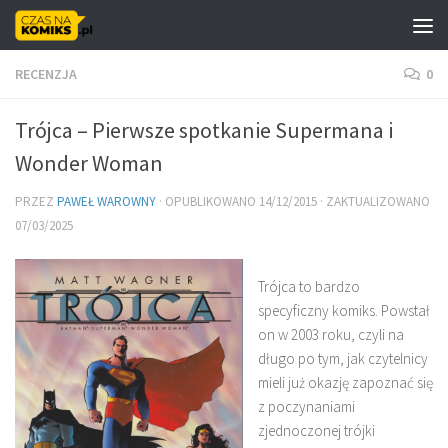
Skip to content
RECENZJA
0
Trójca – Pierwsze spotkanie Supermana i
Wonder Woman
PRZEZ
PAWEŁ WAROWNY
· OPUBLIKOWANO
14/12/2015
· ZAKTUALIZOWANO
07/03/2025
Trójca to bardzo
specyficzny komiks. Powstał
on w 2003 roku, czyli na
długo po tym, jak czytelnicy
mieli już okazję zapoznać się
z poczynaniami
zjednoczonej trójki