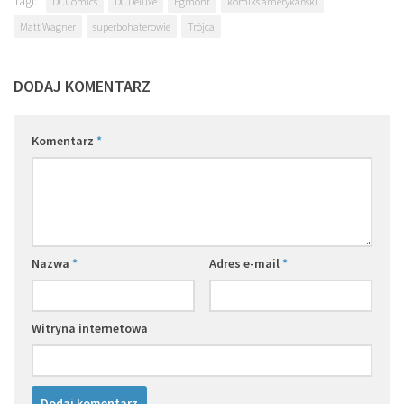
Tagi:
DC Comics
DC Deluxe
Egmont
komiks amerykański
Matt Wagner
superbohaterowie
Trójca
DODAJ KOMENTARZ
Komentarz
*
Nazwa
*
Adres e-mail
*
Witryna internetowa