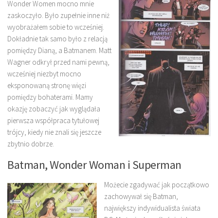
Wonder Women mocno mnie
zaskoczyło. Było zupełnie inne niż
wyobrażałem sobie to wcześniej.
Dokładnie tak samo było z relacją
pomiędzy Dianą, a Batmanem. Matt
Wagner odkrył przed nami pewną,
wcześniej niezbyt mocno
eksponowaną stronę więzi
pomiędzy bohaterami. Mamy
okazję zobaczyć jak wyglądała
pierwsza współpraca tytułowej
trójcy, kiedy nie znali się jeszcze
zbytnio dobrze.
Batman, Wonder Woman i Superman
Możecie zgadywać jak początkowo
zachowywał się Batman,
największy indywidualista świata