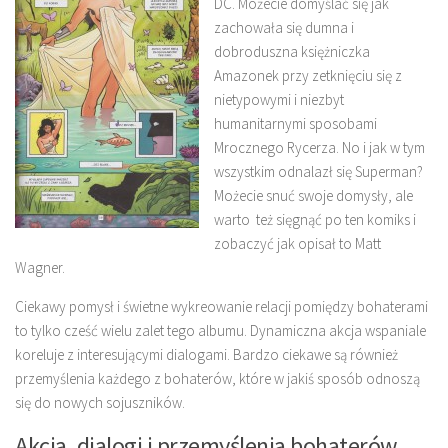
DC. Możecie domyślać się jak
zachowała się dumna i
dobroduszna księżniczka
Amazonek przy zetknięciu się z
nietypowymi i niezbyt
humanitarnymi sposobami
Mrocznego Rycerza. No i jak w tym
wszystkim odnalazł się Superman?
Możecie snuć swoje domysły, ale
warto też sięgnąć po ten komiks i
zobaczyć jak opisał to Matt
Wagner.
Ciekawy pomysł i świetne wykreowanie relacji pomiędzy bohaterami
to tylko cześć wielu zalet tego albumu. Dynamiczna akcja wspaniale
koreluje z interesującymi dialogami. Bardzo ciekawe są również
przemyślenia każdego z bohaterów, które w jakiś sposób odnoszą
się do nowych sojuszników.
Akcja, dialogi i przemyślenia bohaterów