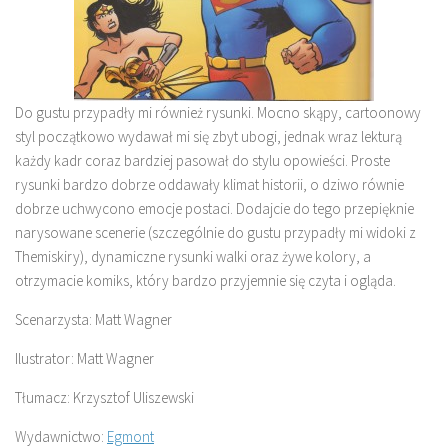
Do gustu przypadły mi również rysunki. Mocno skąpy, cartoonowy
styl początkowo wydawał mi się zbyt ubogi, jednak wraz lekturą
każdy kadr coraz bardziej pasował do stylu opowieści. Proste
rysunki bardzo dobrze oddawały klimat historii, o dziwo równie
dobrze uchwycono emocje postaci. Dodajcie do tego przepięknie
narysowane scenerie (szczególnie do gustu przypadły mi widoki z
Themiskiry), dynamiczne rysunki walki oraz żywe kolory, a
otrzymacie komiks, który bardzo przyjemnie się czyta i ogląda.
Scenarzysta: Matt Wagner
Ilustrator: Matt Wagner
Tłumacz: Krzysztof Uliszewski
Wydawnictwo:
Egmont