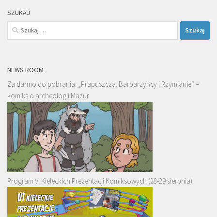
SZUKAJ
Szukaj:
NEWS ROOM
Za darmo do pobrania: „Prapuszcza. Barbarzyńcy i Rzymianie” –
komiks o archeologii Mazur
Program VI Kieleckich Prezentacji Komiksowych (28-29 sierpnia)