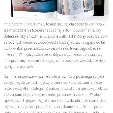
Inna historia uniwersum DC
to musi być raj dla badaczy komiksów,
ale w zasadzie nie trzeba znać żadnej historii o Supermanie, czy
Batmanie, aby zrozumieć wszystkie wątki. John Ridley porusza się w
założonych ramach czasowych dla każdej postaci, sięgając do lat
70. XX wieku i przechodząc sukcesywnie do trwającego obecnie
milenium. W międzyczasie perspektywa się zmienia, pojawiają się
inne problemy, w czym pomagają same postacie, wywodzące się z
różnych środowisk.
Na mnie największe wrażenie zrobiła różnica w postrzeganiu tych
samych wydarzeniach między ojcem a córką, choć sam (a może i
przede wszystkim dlatego że) patrzę na świat z perspektywy rodzica,
ciut zapominając, co to się działo, jak miałem naście lat. W obu
opowieściach pojawia się ten sam kadr z wykładu, Jefferson cieszy
się z czasu spędzonego z córką, a ona komentuje „że tam, gdzie
pojawia się tata, zabawa umiera”, co wypada humorystycznie, ale i