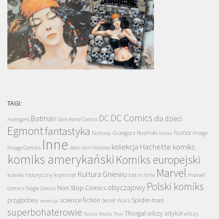
TAGI:
DC Comics
DC
Batman
dla dzieci
Avengers
Dark Horse Comics
Egmont
fantastyka
Grzegorz Rosiński
humor
fantasy
Image
horror
Inne
kolekcja Hachette
komiks
Image Comics
Jean Van Hamme
komiks amerykański
Komiks europejski
Marvel
Kultura Gniewu
komiks historyczny
kryminał
lost in time
marvel
Polski komiks
obyczajowy
Non Stop Comics
comics
Nagle Comics
science fiction
Spider-man
przygodowy
Secret Wars
recenzja
superbohaterowie
Thorgal
wilczy artykuł
wilczy
Taurus Media
Thor