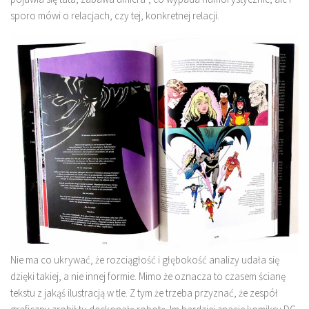
sporo mówi o relacjach, czy tej, konkretnej relacji.
Nie ma co ukrywać, że rozciągłość i głębokość analizy udała się
dzięki takiej, a nie innej formie. Mimo że oznacza to czasem ścianę
tekstu z jakąś ilustracją w tle. Z tym że trzeba przyznać, że zespół