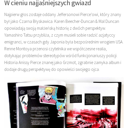
W cieniu najjaśniejszych gwiazd
Najpierw głos zostaje oddany Jeffersonowi Pierce’owi, który znany
był jako Czarna Błyskawica. Karen Beecher-Duncan & Mal Duncan
opowiadają swoją małżeńską historię z dwóch perspektyw.
Yamashiro Tatsu przybliża, z czym musieli sobie radzić azjatyccy
emigranci, w czasach gdy Japonia była bezpośrednim wrogiem USA.
Renne Montoya przenosi czytelnika we współczesne realia,
dotykając problemów stereotypów wśród funkcjonariuszy policji.
Historia Anissy Pierce znanej jako Grzmot, zgrabnie zamyka album i
dodaje drugą perspektywę do opowieści swojego ojca.