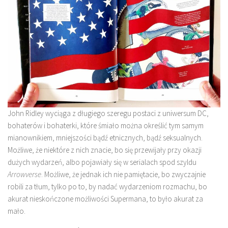
John Ridley wyciąga z długiego szeregu postaci z uniwersum DC,
bohaterów i bohaterki, które śmiało można określić tym samym
mianownikiem, mniejszości bądź etnicznych, bądź seksualnych.
Możliwe, że niektóre z nich znacie, bo się przewijały przy okazji
dużych wydarzeń, albo pojawiały się w serialach spod szyldu
Arrowverse
. Możliwe, że jednak ich nie pamiętacie, bo zwyczajnie
robili za tłum, tylko po to, by nadać wydarzeniom rozmachu, bo
akurat nieskończone możliwości Supermana, to było akurat za
mało.