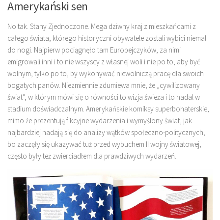
Amerykański sen
No tak. Stany Zjednoczone. Mega dziwny kraj z mieszkańcami z
całego świata, którego historyczni obywatele zostali wybici niemal
do nogi. Najpierw pociągnęło tam Europejczyków, za nimi
emigrowali inni i to nie wszyscy z własnej woli i nie po to, aby być
wolnym, tylko po to, by wykonywać niewolniczą pracę dla swoich
bogatych panów. Niezmiennie zdumiewa mnie, że „cywilizowany
świat”, w którym mówi się o równości to wizja świeża i to nadal w
stadium doświadczalnym. Amerykańskie komiksy superbohaterskie,
mimo że prezentują fikcyjne wydarzenia i wymyślony świat, jak
najbardziej nadają się do analizy wątków społeczno-politycznych,
bo zaczęły się ukazywać tuż przed wybuchem II wojny światowej,
często były też zwierciadłem dla prawdziwych wydarzeń.