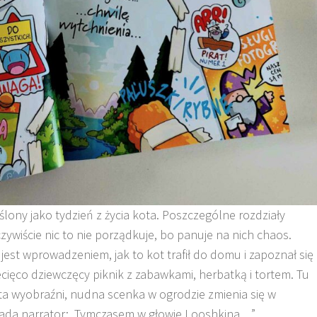
lony jako tydzień z życia kota. Poszczególne rozdziały
zywiście nic to nie porządkuje, bo panuje na nich chaos.
a jest wprowadzeniem, jak to kot trafił do domu i zapoznał się
iecięco dziewczęcy piknik z zabawkami, herbatką i tortem. Tu
ta wyobraźni, nudna scenka w ogrodzie zmienia się w
ada narrator: „Tymczasem w głowie Looshkina…”.