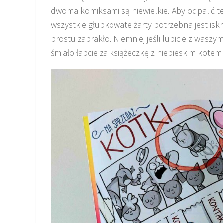
dwoma komiksami są niewielkie. Aby odpalić t
wszystkie głupkowate żarty potrzebna jest isk
prostu zabrakło. Niemniej jeśli lubicie z waszy
śmiało łapcie za książeczkę z niebieskim kotem