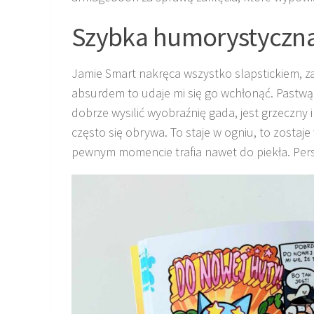
Szybka humorystyczn
Jamie Smart nakręca wszystko slapstickiem, z
absurdem to udaje mi się go wchłonąć. Pastwą 
dobrze wysilić wyobraźnię gada, jest grzeczny i 
często się obrywa. To staje w ogniu, to zosta
pewnym momencie trafia nawet do piekła. Pers