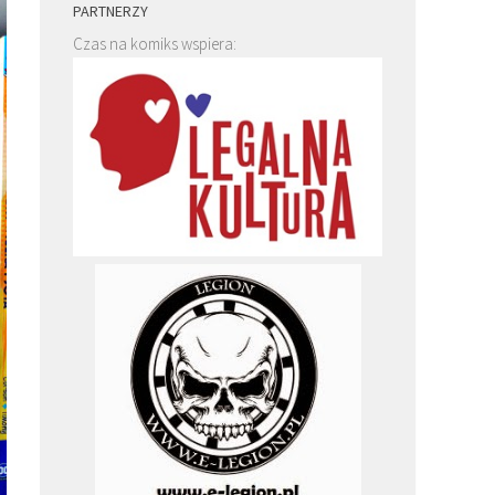
PARTNERZY
Czas na komiks wspiera: