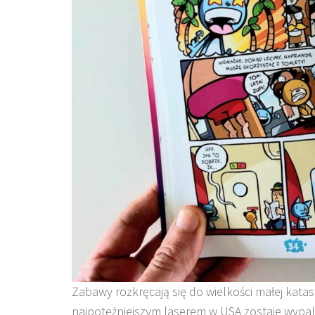
Zabawy rozkręcają się do wielkości małej katas
najpotężniejszym laserem w USA zostaje wypalo