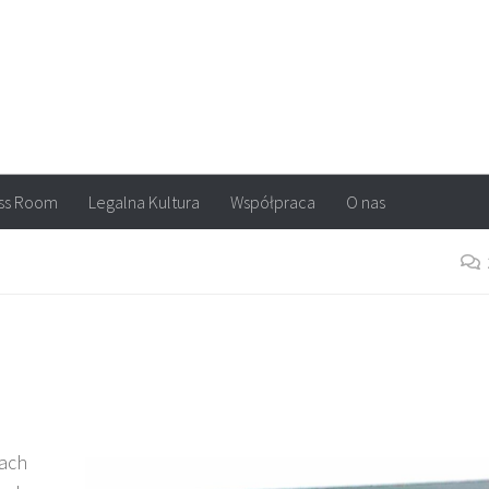
arvel, DC Comics, Image, newsy, konkursy. Wszystko o komiksach
ss Room
Legalna Kultura
Współpraca
O nas
dach