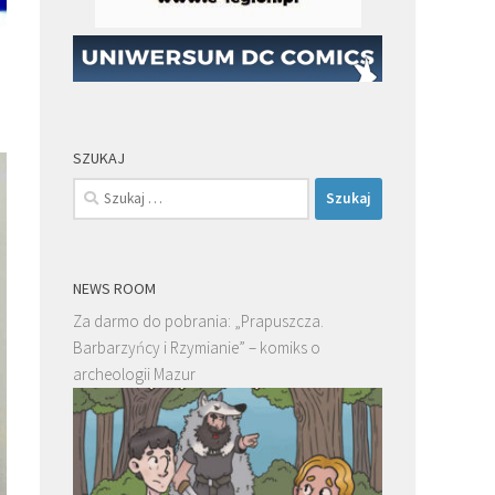
SZUKAJ
Szukaj:
NEWS ROOM
Za darmo do pobrania: „Prapuszcza.
Barbarzyńcy i Rzymianie” – komiks o
archeologii Mazur