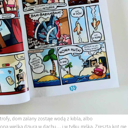
trofy, dom zalany zostaje wodą z kibla, albo
na wielka dziura w dachu… i w tyłku miśka. Zresztą kot nie