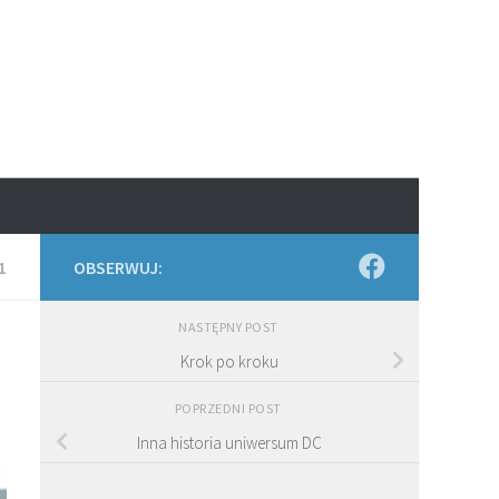
1
OBSERWUJ:
NASTĘPNY POST
Krok po kroku
POPRZEDNI POST
Inna historia uniwersum DC