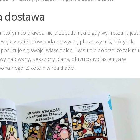
a dostawa
a którym co prawda nie przepadam, ale gdy wymieszany jest 
większości żartów pada zazwyczaj pluszowy miś, który jak
podlizuje się swojej właścicielce. I w sumie dobrze, że tak mu
je wymalowany, ugaszony pianą, obrzucony ciastem, a w
onalnego. Z kotem w roli diabła.