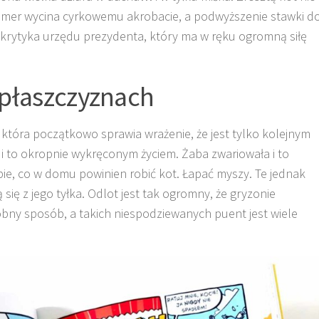
umer wycina cyrkowemu akrobacie, a podwyższenie stawki d
 krytyka urzędu prezydenta, który ma w ręku ogromną siłę
u płaszczyznach
tóra początkowo sprawia wrażenie, że jest tylko kolejnym
 i to okropnie wykręconym życiem. Żaba zwariowała i to
ie, co w domu powinien robić kot. Łapać myszy. Te jednak
się z jego tyłka. Odlot jest tak ogromny, że gryzonie
ny sposób, a takich niespodziewanych puent jest wiele