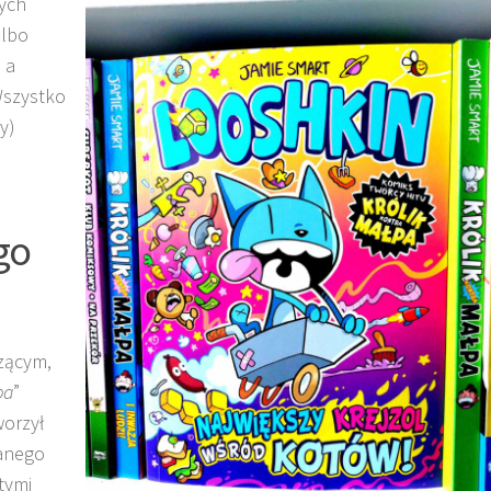
ych
albo
 a
Wszystko
y)
go
zącym,
pa
”
worzył
wanego
tymi