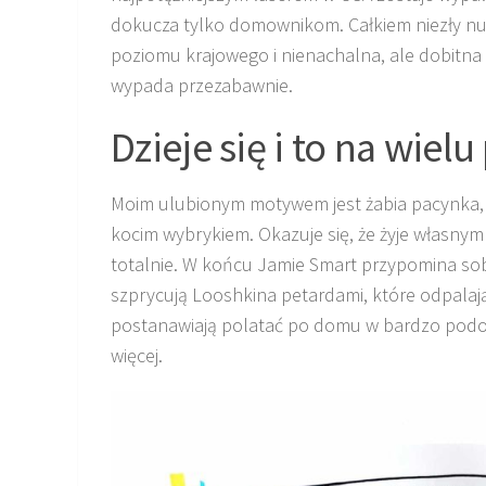
dokucza tylko domownikom. Całkiem niezły n
poziomu krajowego i nienachalna, ale dobitna
wypada przezabawnie.
Dzieje się i to na wiel
Moim ulubionym motywem jest żabia pacynka, k
kocim wybrykiem. Okazuje się, że żyje własnym
totalnie. W końcu Jamie Smart przypomina sob
szprycują Looshkina petardami, które odpalają 
postanawiają polatać po domu w bardzo podob
więcej.