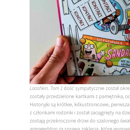
Looshkin. Tom 1
dość sympatycznie został okreś
zostały przedzielone kartkami z pamiętnika, oc
Historyjki są krótkie, kilkustronicowe, pierwsz
z członkami rodzinki i został zaciągnięty na dz
zostają przekroczone drzwi do szalonego świa
armageddon za sprawą zaklęcia, które wypowi