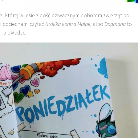
e
ra, której w lesie z dość dziwacznym doborem zwierząt po
mi pociechami czytać
Królika kontra Małpę
, albo
Dogmana
to
 na okładce.