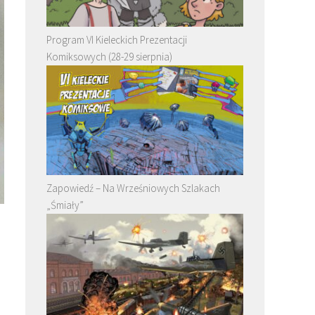
Program VI Kieleckich Prezentacji
Komiksowych (28-29 sierpnia)
Zapowiedź – Na Wrześniowych Szlakach
„Śmiały”