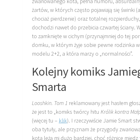
zwariowanego kota, pełna humoru, absurdaln
żartów, w których często pojawiają się świnki (
chociaż pierdzenie) oraz totalnej rozpierduchy,
dochodzi nawet do przebicia czwartej ściany. 
to zamknięte w cichym (przynajmniej do tej por
domku, w którym żyje sobie pewne rodzinka w
modelu 2+2, a która marzy o „normalności”.
Kolejny komiks Jamie
Smarta
Looshkin. Tom 1
reklamowany jest hasłem głos
że jest to „komiks twórcy hitu
Królik kontra Mał
(więcej tu –
klik
). I rzeczywiście Jamie Smart st
oba tytuły, ale przyznam że przygody zwario
kota leżą mi dużo bardziej, choć różnice międz 