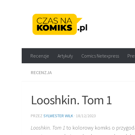
Skip to content
Recenzje komiksów M
Recenzje
Artykuły
Comics Netexpress
Pre
RECENZJA
Looshkin. Tom 1
PRZEZ
SYLWESTER WILK
·
18/12/2023
Looshkin. Tom 1
to kolorowy komiks o przygo