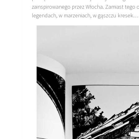
zainspirowanego przez Włocha. Zamiast tego o
legendach, w marzeniach, w gąszczu kresek…