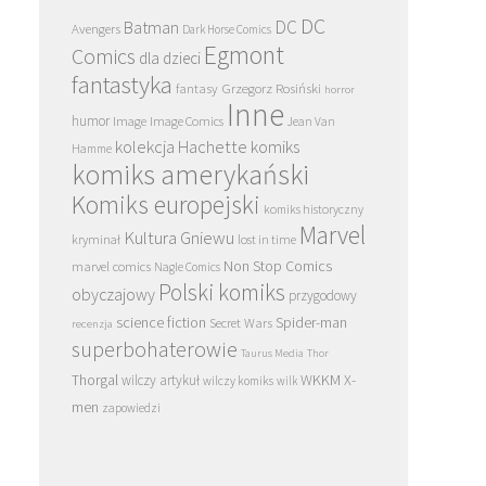
DC
DC
Batman
Avengers
Dark Horse Comics
Egmont
Comics
dla dzieci
fantastyka
Grzegorz Rosiński
fantasy
horror
Inne
humor
Image
Image Comics
Jean Van
kolekcja Hachette
komiks
Hamme
komiks amerykański
Komiks europejski
komiks historyczny
Marvel
Kultura Gniewu
kryminał
lost in time
Non Stop Comics
marvel comics
Nagle Comics
Polski komiks
obyczajowy
przygodowy
science fiction
Spider-man
Secret Wars
recenzja
superbohaterowie
Taurus Media
Thor
Thorgal
WKKM
X-
wilczy artykuł
wilczy komiks
wilk
men
zapowiedzi