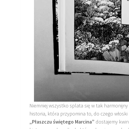
Niemniej wszystko splata się w tak harmonijny 
historia, która przypomina to, do czego włoski
„Płaszczu świętego Marcina”
dostajemy kwint