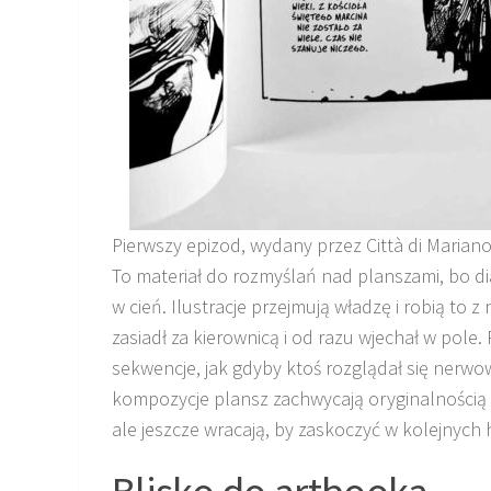
Pierwszy epizod, wydany przez Città di Mari
To materiał do rozmyślań nad planszami, bo di
w cień. Ilustracje przejmują władzę i robią to 
zasiadł za kierownicą i od razu wjechał w pole
sekwencje, jak gdyby ktoś rozglądał się nerwow
kompozycje plansz zachwycają oryginalnością 
ale jeszcze wracają, by zaskoczyć w kolejnych h
Blisko do artbooka