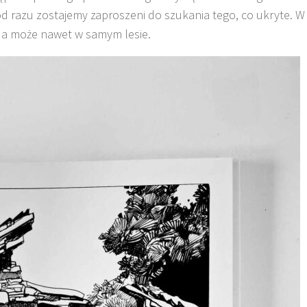
d razu zostajemy zaproszeni do szukania tego, co ukryte. W
 a może nawet w samym lesie.