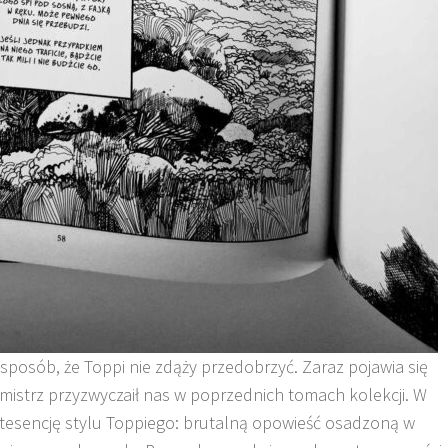
sposób, że Toppi nie zdąży przedobrzyć. Zaraz pojawia się
 mistrz przyzwyczaił nas w poprzednich tomach kolekcji. W
esencję stylu Toppiego: brutalną opowieść osadzoną w