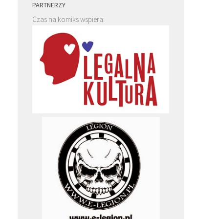
PARTNERZY
Czas na komiks wspiera: