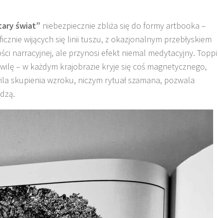
tary świat”
niebezpiecznie zbliża się do formy artbooka –
cznie wijących się linii tuszu, z okazjonalnym przebłyskiem
ci narracyjnej, ale przynosi efekt niemal medytacyjny. Toppi
hwilę – w każdym krajobrazie kryje się coś magnetycznego,
hwila skupienia wzroku, niczym rytuał szamana, pozwala
idzą.