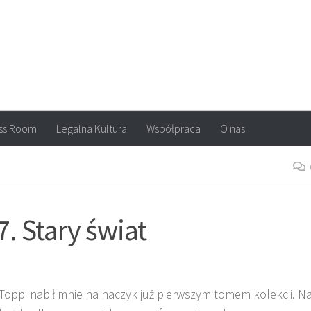
arvel, DC Comics, Image, newsy, konkursy. Wszystko o komiksach
ss Room
Legalna Kultura
Współpraca
O nas
. Stary świat
Toppi nabił mnie na haczyk już pierwszym tomem kolekcji. N