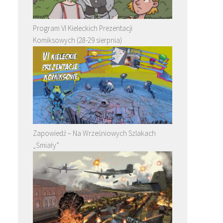
Program VI Kieleckich Prezentacji
Komiksowych (28-29 sierpnia)
Zapowiedź – Na Wrześniowych Szlakach
„Śmiały”