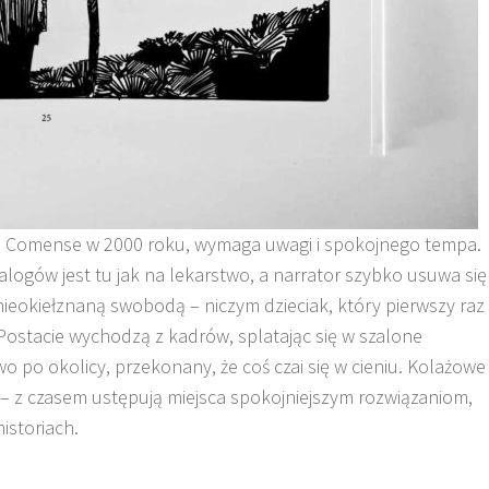
ano Comense w 2000 roku, wymaga uwagi i spokojnego tempa.
alogów jest tu jak na lekarstwo, a narrator szybko usuwa się
z nieokiełznaną swobodą – niczym dzieciak, który pierwszy raz
. Postacie wychodzą z kadrów, splatając się w szalone
o po okolicy, przekonany, że coś czai się w cieniu. Kolażowe
– z czasem ustępują miejsca spokojniejszym rozwiązaniom,
istoriach.