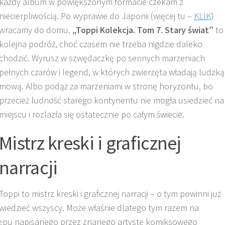
każdy album w powiększonym formacie czekam z
niecierpliwością. Po wyprawie do Japonii (więcej tu –
KLIK
)
wracamy do domu.
„Toppi Kolekcja. Tom 7. Stary świat”
to
kolejna podróż, choć czasem nie trzeba nigdzie daleko
chodzić. Wyrusz w szwędaczkę po sennych marzeniach
pełnych czarów i legend, w których zwierzęta władają ludzką
mową. Albo podąż za marzeniami w stronę horyzontu, bo
przecież ludność starego kontynentu nie mogła usiedzieć na
miejscu i rozlazła się ostatecznie po całym świecie.
Mistrz kreski i graficznej
narracji
Toppi to mistrz kreski i graficznej narracji – o tym powinni już
wiedzieć wszyscy. Może właśnie dlatego tym razem na
ępu napisanego przez znanego artystę komiksowego