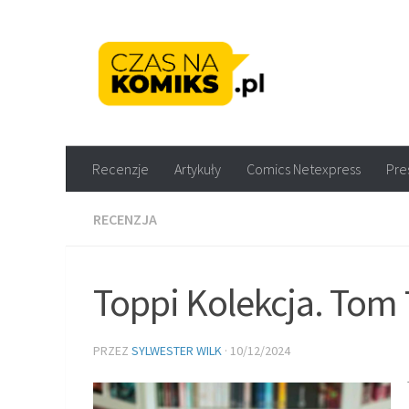
Skip to content
Recenzje komiksów M
Recenzje
Artykuły
Comics Netexpress
Pre
RECENZJA
Toppi Kolekcja. Tom 7
PRZEZ
SYLWESTER WILK
·
10/12/2024