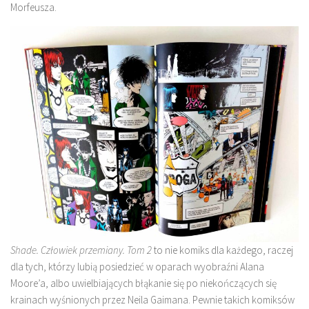
Morfeusza.
Shade. Człowiek przemiany. Tom 2
to nie komiks dla każdego, raczej
dla tych, którzy lubią posiedzieć w oparach wyobraźni Alana
Moore’a, albo uwielbiających błąkanie się po niekończących się
krainach wyśnionych przez Neila Gaimana. Pewnie takich komiksów