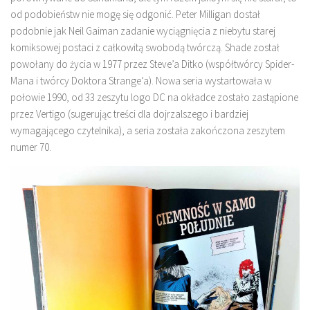
od podobieństw nie mogę się odgonić. Peter Milligan dostał
podobnie jak Neil Gaiman zadanie wyciągnięcia z niebytu starej
komiksowej postaci z całkowitą swobodą twórczą. Shade został
powołany do życia w 1977 przez Steve’a Ditko (współtwórcy Spider-
Mana i twórcy Doktora Strange’a). Nowa seria wystartowała w
połowie 1990, od 33 zeszytu logo DC na okładce zostało zastąpione
przez Vertigo (sugerując treści dla dojrzalszego i bardziej
wymagającego czytelnika), a seria została zakończona zeszytem
numer 70.