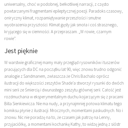
uniwersalny, choć w podobnej, bełkotliwej narracji, z często
powtarzanymi fragmentami epileptycznej poezji. Paradoks czasowy,
oniryczny klimat, rozpamiętywanie przeszłości i smutne
wyobrażenia przyszłości. Klimat gęsty jak smoła i coś strasznego,
kryjącego się w ciemności. A przepraszam. „W rowie, czarnym
rowie”.
Jest pięknie
W warstwie graficznej mamy mały przegląd rysowników i tuszerów
pracujących dla DC na początku lat 90, więc znowu trudno odgonić
analogie z Sandmanem, zwłaszcza że Chris Bachalo oprócz
ilustracji do większości zeszytów Shade’a stworzył rysunki do dwóch
mini serii ze Śmiercią i dwunastego zeszytu głównej serii. Całość jest
rozdmuchana w eksperymentalnym duchu kojarzącym się z pracami
Billa Sienkiewicza. Nie ma nudy, a przynajmniej połowa klimatu tego
komiksu płynie z ilustracji. Mrocznych, momentami paskudnych. No i
znowu. Nic nie poradzę na to, że czasem jak patrzę na Lenny,
przyjaciółkę, a momentami kochankę Kathy, to widzę jedną z sióstr