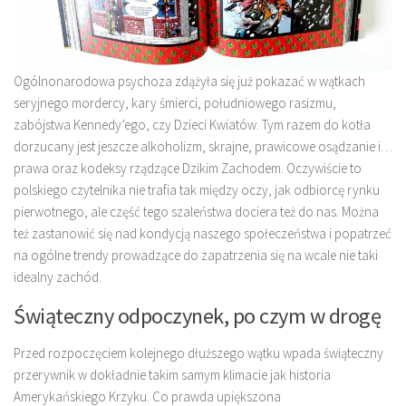
Ogólnonarodowa psychoza zdążyła się już pokazać w wątkach
seryjnego mordercy, kary śmierci, południowego rasizmu,
zabójstwa Kennedy’ego, czy Dzieci Kwiatów. Tym razem do kotła
dorzucany jest jeszcze alkoholizm, skrajne, prawicowe osądzanie i…
prawa oraz kodeksy rządzące Dzikim Zachodem. Oczywiście to
polskiego czytelnika nie trafia tak między oczy, jak odbiorcę rynku
pierwotnego, ale część tego szaleństwa dociera też do nas. Można
też zastanowić się nad kondycją naszego społeczeństwa i popatrzeć
na ogólne trendy prowadzące do zapatrzenia się na wcale nie taki
idealny zachód.
Świąteczny odpoczynek, po czym w drogę
Przed rozpoczęciem kolejnego dłuższego wątku wpada świąteczny
przerywnik w dokładnie takim samym klimacie jak historia
Amerykańskiego Krzyku. Co prawda upiększona