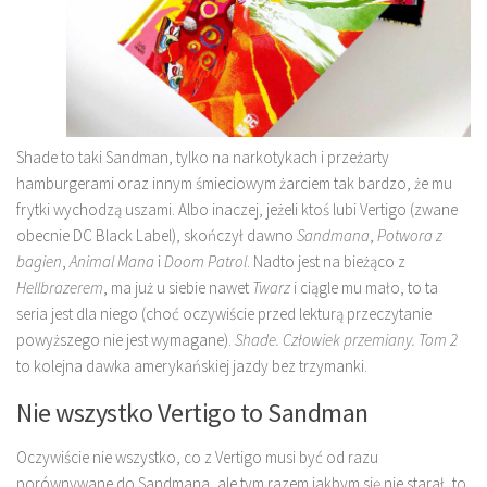
Shade to taki Sandman, tylko na narkotykach i przeżarty
hamburgerami oraz innym śmieciowym żarciem tak bardzo, że mu
frytki wychodzą uszami. Albo inaczej, jeżeli ktoś lubi Vertigo (zwane
obecnie DC Black Label), skończył dawno
Sandmana
,
Potwora z
bagien
,
Animal Mana
i
Doom Patrol
. Nadto jest na bieżąco z
Hellbrazerem
, ma już u siebie nawet
Twarz
i ciągle mu mało, to ta
seria jest dla niego (choć oczywiście przed lekturą przeczytanie
powyższego nie jest wymagane).
Shade. Człowiek przemiany. Tom 2
to kolejna dawka amerykańskiej jazdy bez trzymanki.
Nie wszystko Vertigo to Sandman
Oczywiście nie wszystko, co z Vertigo musi być od razu
porównywane do Sandmana, ale tym razem jakbym się nie starał, to