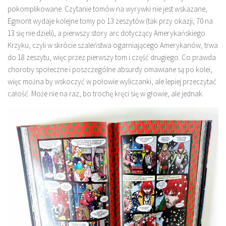
pokomplikowane. Czytanie tomów na wyrywki nie jest wskazane,
Egmont wydaje kolejne tomy po 13 zeszytów (tak przy okazji, 70 na
13 się nie dzieli), a pierwszy story arc dotyczący Amerykańskiego
Krzyku, czyli w skrócie szaleństwa ogarniającego Amerykanów, trwa
do 18 zeszytu, więc przez pierwszy tom i część drugiego. Co prawda
choroby społeczne i poszczególne absurdy omawiane są po kolei,
więc można by wskoczyć w połowie wyliczanki, ale lepiej przeczytać
całość. Może nie na raz, bo trochę kręci się w głowie, ale jednak.