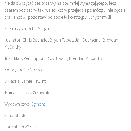
nie da się czytać bez przerwy na coś mniej wymagającego, lecz
czasem potrzebny taki walec, który przejedzie po mózgu, nie będzie
brał jeńców i pozostawi po sobie tylko strzępy luźnych myśli.
Scenarzysta: Peter Milligan
Ilustrator: Chris Bachalo, Bryan Talbot, Jan Duursema, Brendan
McCarthy
Tusz: Mark Pennington, Rick Bryant, Brendan McCarthy
Kolory: Daniel Vozzo
Okładka: Jamie Hewlett
Tłumacz: Jacek Żuławnik
Wydawnictwo:
Egmont
Seria: Shade
Format: 170×260 mm