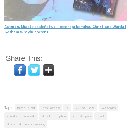
Batman. Miasto szaleństwa – recenzja komiksu Christiana Warda |
Gotham w stylu horroru
Share This:
Tagi:
Bryan Talbot
Chris Bachalo
DC
DC Black Label
DC Comics
komiks amerykański
Mark Pennington
Peter Milligan
Shade
Shade. Człowiek przemiany