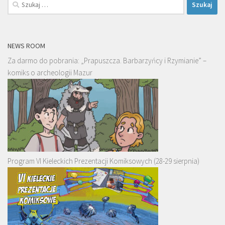
Szukaj:
NEWS ROOM
Za darmo do pobrania: „Prapuszcza. Barbarzyńcy i Rzymianie” –
komiks o archeologii Mazur
Program VI Kieleckich Prezentacji Komiksowych (28-29 sierpnia)