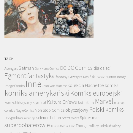
TAGI:
DC Comics
DC
Batman
dla dzieci
Avengers
Dark Horse Comics
Egmont
fantastyka
Grzegorz Rosiński
humor
fantasy
Image
horror
Inne
kolekcja Hachette
komiks
Image Comics
Jean Van Hamme
komiks amerykański
Komiks europejski
Marvel
Kultura Gniewu
komiks historyczny
kryminał
lost in time
marvel
Polski komiks
obyczajowy
Non Stop Comics
comics
Nagle Comics
science fiction
Spider-man
przygodowy
Secret Wars
recenzja
superbohaterowie
Thorgal
wilczy artykuł
wilczy
Taurus Media
Thor