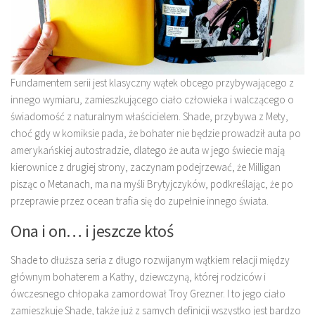
Fundamentem serii jest klasyczny wątek obcego przybywającego z
innego wymiaru, zamieszkującego ciało człowieka i walczącego o
świadomość z naturalnym właścicielem. Shade, przybywa z Mety,
choć gdy w komiksie pada, że bohater nie będzie prowadził auta po
amerykańskiej autostradzie, dlatego że auta w jego świecie mają
kierownice z drugiej strony, zaczynam podejrzewać, że Milligan
pisząc o Metanach, ma na myśli Brytyjczyków, podkreślając, że po
przeprawie przez ocean trafia się do zupełnie innego świata.
Ona i on… i jeszcze ktoś
Shade to dłuższa seria z długo rozwijanym wątkiem relacji między
głównym bohaterem a Kathy, dziewczyną, której rodziców i
ówczesnego chłopaka zamordował Troy Grezner. I to jego ciało
zamieszkuje Shade, także już z samych definicji wszystko jest bardzo