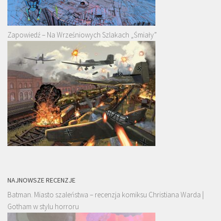
Zapowiedź – Na Wrześniowych Szlakach „Śmiały”
NAJNOWSZE RECENZJE
Batman. Miasto szaleństwa – recenzja komiksu Christiana Warda |
Gotham w stylu horroru