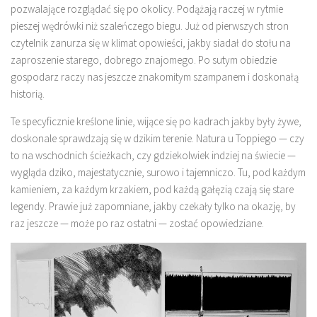
pozwalające rozglądać się po okolicy. Podążają raczej w rytmie
pieszej wędrówki niż szaleńczego biegu. Już od pierwszych stron
czytelnik zanurza się w klimat opowieści, jakby siadał do stołu na
zaproszenie starego, dobrego znajomego. Po sutym obiedzie
gospodarz raczy nas jeszcze znakomitym szampanem i doskonałą
historią.
Te specyficznie kreślone linie, wijące się po kadrach jakby były żywe,
doskonale sprawdzają się w dzikim terenie. Natura u Toppiego — czy
to na wschodnich ścieżkach, czy gdziekolwiek indziej na świecie —
wygląda dziko, majestatycznie, surowo i tajemniczo. Tu, pod każdym
kamieniem, za każdym krzakiem, pod każdą gałęzią czają się stare
legendy. Prawie już zapomniane, jakby czekały tylko na okazję, by
raz jeszcze — może po raz ostatni — zostać opowiedziane.