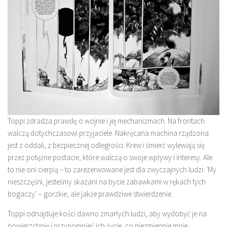
Toppi zdradza prawdę o wojnie i jej mechanizmach. Na frontach
walczą dotychczasowi przyjaciele. Nakręcana machina rządzona
jest z oddali, z bezpiecznej odległości. Krew i śmierć wylewają się
przez potężne postacie, które walczą o swoje wpływy i interesy. Ale
to nie oni cierpią – to zarezerwowane jest dla zwyczajnych ludzi. 'My
nieszczęśni, jesteśmy skazani na bycie zabawkami w rękach tych
bogaczy’ – gorzkie, ale jakże prawdziwe stwierdzenie.
Toppi odnajduje kości dawno zmarłych ludzi, aby wydobyć je na
powierzchnię i przypomnieć ich życie, co niezmiennie mnie