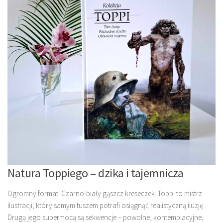
Natura Toppiego – dzika i tajemnicza
Ogromny format. Czarno-biały gąszcz kreseczek. Toppi to mistrz
ilustracji, który samym tuszem potrafi osiągnąć realistyczną iluzję.
Drugą jego supermocą są sekwencje – powolne, kontemplacyjne,