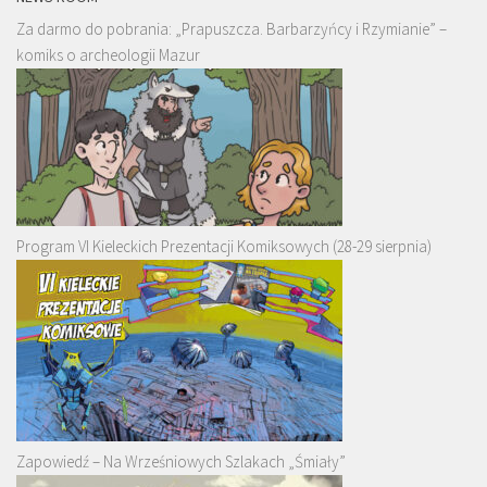
Za darmo do pobrania: „Prapuszcza. Barbarzyńcy i Rzymianie” –
komiks o archeologii Mazur
Program VI Kieleckich Prezentacji Komiksowych (28-29 sierpnia)
Zapowiedź – Na Wrześniowych Szlakach „Śmiały”