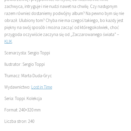
zachwyca, intryguje i nie nudzi nawet na chwilę. Czy następnym
razem również dostaniemy podwójny album? Na pewno bym się nie
obraził. Ulubiony tom? Chyba nie ma czegoś takiego, bo każdy jest
piękny na swój sposób i można zacząć od któregokolwiek, choć
przygoda oczywiście zaczyna się od „Zaczarowanego świata” –
KLIK
.
Scenarzysta: Sergio Toppi
Ilustrator: Sergio Toppi
Tłumacz: Marta Duda-Gryc
Wydawnictwo:
Lost in Time
Seria: Toppi. Kolekcja
Format: 240×320 mm
Liczba stron: 240