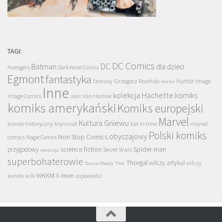
TAGI:
DC Comics
DC
Batman
dla dzieci
Avengers
Dark Horse Comics
Egmont
fantastyka
Grzegorz Rosiński
humor
fantasy
Image
horror
Inne
kolekcja Hachette
komiks
Image Comics
Jean Van Hamme
komiks amerykański
Komiks europejski
Marvel
Kultura Gniewu
komiks historyczny
kryminał
lost in time
marvel
Polski komiks
obyczajowy
Non Stop Comics
comics
Nagle Comics
science fiction
Spider-man
przygodowy
Secret Wars
recenzja
superbohaterowie
Thorgal
wilczy artykuł
wilczy
Taurus Media
Thor
WKKM
X-men
komiks
wilk
zapowiedzi