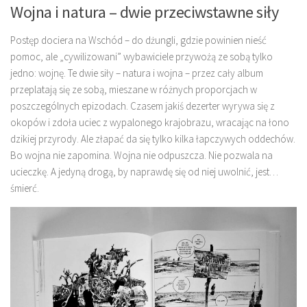
Wojna i natura – dwie przeciwstawne siły
Postęp dociera na Wschód – do dżungli, gdzie powinien nieść
pomoc, ale „cywilizowani” wybawiciele przywożą ze sobą tylko
jedno: wojnę. Te dwie siły – natura i wojna – przez cały album
przeplatają się ze sobą, mieszane w różnych proporcjach w
poszczególnych epizodach. Czasem jakiś dezerter wyrywa się z
okopów i zdoła uciec z wypalonego krajobrazu, wracając na łono
dzikiej przyrody. Ale złapać da się tylko kilka łapczywych oddechów.
Bo wojna nie zapomina. Wojna nie odpuszcza. Nie pozwala na
ucieczkę. A jedyną drogą, by naprawdę się od niej uwolnić, jest…
śmierć.