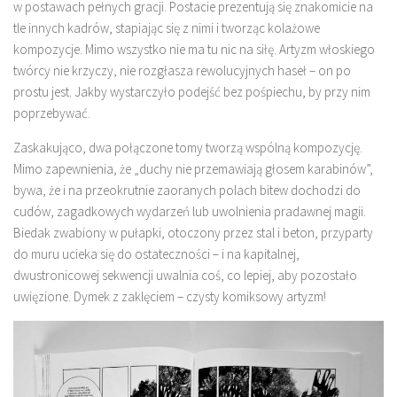
w postawach pełnych gracji. Postacie prezentują się znakomicie na
tle innych kadrów, stapiając się z nimi i tworząc kolażowe
kompozycje. Mimo wszystko nie ma tu nic na siłę. Artyzm włoskiego
twórcy nie krzyczy, nie rozgłasza rewolucyjnych haseł – on po
prostu jest. Jakby wystarczyło podejść bez pośpiechu, by przy nim
poprzebywać.
Zaskakująco, dwa połączone tomy tworzą wspólną kompozycję.
Mimo zapewnienia, że „duchy nie przemawiają głosem karabinów”,
bywa, że i na przeokrutnie zaoranych polach bitew dochodzi do
cudów, zagadkowych wydarzeń lub uwolnienia pradawnej magii.
Biedak zwabiony w pułapki, otoczony przez stal i beton, przyparty
do muru ucieka się do ostateczności – i na kapitalnej,
dwustronicowej sekwencji uwalnia coś, co lepiej, aby pozostało
uwięzione. Dymek z zaklęciem – czysty komiksowy artyzm!