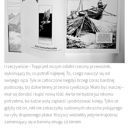
I rzeczywiście – Toppi jest niczym ostatni rzeczny przewoźnik,
wykonujący to, co potrafi najlepiej. To, czego nauczył się od
swojego ojca. Tyle że zatłoczone niegdyś brzegi coraz bardziej
pustoszeją, bo dzikie tereny przecina cywilizacja. Miało być inaczej –
miał się dorobić i kupić nową łódź. Ale ta nie będzie już nikomu
potrzebna, bo ludzie wolą zapłacić i podróżować koleją. Tylko że
gdyby nie on, nikt nie zobaczyłby cudownych obrazów polującego
na ryby drapieżnego ptaka. Wszyscy widzieliby jedynie krajobraz
zamieniający się w barwną smugę za oknem.