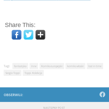
Share This:
Tagi:
fantastyka
Inne
Komiks europejski
komiks włoski
lost in time
Sergio Toppi
Toppi. Kolekcja
OBSERWUJ:
NASTĘPNY POST