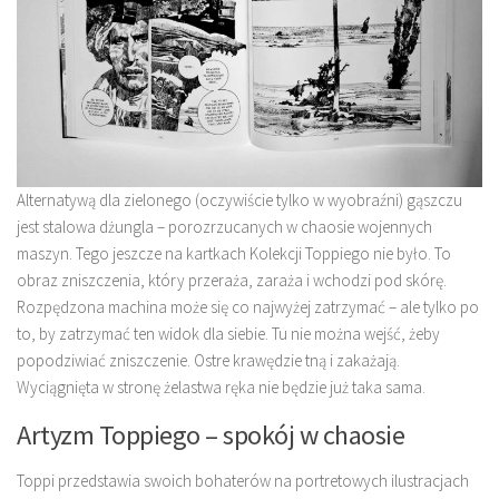
Alternatywą dla zielonego (oczywiście tylko w wyobraźni) gąszczu
jest stalowa dżungla – porozrzucanych w chaosie wojennych
maszyn. Tego jeszcze na kartkach Kolekcji Toppiego nie było. To
obraz zniszczenia, który przeraża, zaraża i wchodzi pod skórę.
Rozpędzona machina może się co najwyżej zatrzymać – ale tylko po
to, by zatrzymać ten widok dla siebie. Tu nie można wejść, żeby
popodziwiać zniszczenie. Ostre krawędzie tną i zakażają.
Wyciągnięta w stronę żelastwa ręka nie będzie już taka sama.
Artyzm Toppiego – spokój w chaosie
Toppi przedstawia swoich bohaterów na portretowych ilustracjach