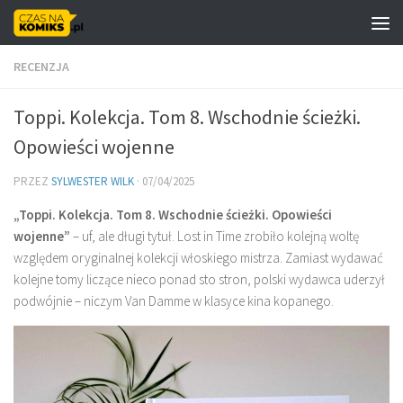
Skip to content
RECENZJA
Toppi. Kolekcja. Tom 8. Wschodnie ścieżki.
Opowieści wojenne
PRZEZ
SYLWESTER WILK
·
07/04/2025
„Toppi. Kolekcja. Tom 8. Wschodnie ścieżki. Opowieści
wojenne”
– uf, ale długi tytuł. Lost in Time zrobiło kolejną woltę
względem oryginalnej kolekcji włoskiego mistrza. Zamiast wydawać
kolejne tomy liczące nieco ponad sto stron, polski wydawca uderzył
podwójnie – niczym Van Damme w klasyce kina kopanego.