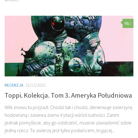
1
RECENZJA
22/12/2022
Toppi. Kolekcja. Tom 3. Ameryka Południowa
Wilk znowu tu przylazł. Chodzi tak i chodzi, denerwuje zwierzynę
hodowlaną i zasiewa ziarno irytacji wśród ludności. Zanim
jednak pomyślicie, aby go odstrzelić, musicie uświadomić sobie
jedną rzecz. To zwierzę jest tylko posłańcem, kryjącej...