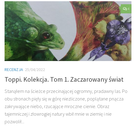
4
RECENZJA
25/04/2022
Toppi. Kolekcja. Tom 1. Zaczarowany świat
Stanąłem na ścieżce przecinającej ogromny, pradawny las. Po
obu stronach pięły się w górę niezliczone, poplątane pnącza
zakrywające niebo, rzucające mroczne cienie. Obraz
tajemniczej i złowrogiej natury wbił mnie w ziemię i nie
pozwolił...