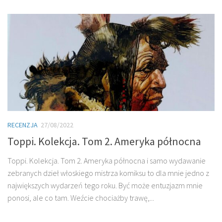
RECENZJA
27/08/2022
Toppi. Kolekcja. Tom 2. Ameryka północna
Toppi. Kolekcja. Tom 2. Ameryka północna i samo wydawanie
zebranych dzieł włoskiego mistrza komiksu to dla mnie jedno z
największych wydarzeń tego roku. Być może entuzjazm mnie
ponosi, ale co tam. Weźcie chociażby trawę,...