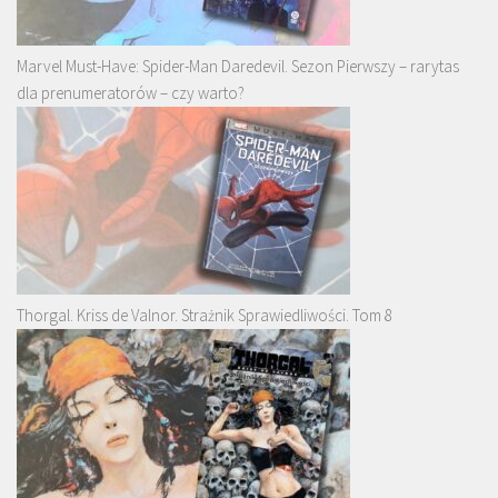
Marvel Must-Have: Spider-Man Daredevil. Sezon Pierwszy – rarytas
dla prenumeratorów – czy warto?
Thorgal. Kriss de Valnor. Strażnik Sprawiedliwości. Tom 8