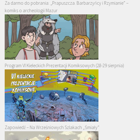
Za darmo do pobrania: „Prapuszcza. Barbarzyńcy i Rzymianie” –
komiks o archeologii Mazur
Program VI Kieleckich Prezentacji Komiksowych (28-29 sierpnia)
Zapowiedź – Na Wrześniowych Szlakach „Śmiały”