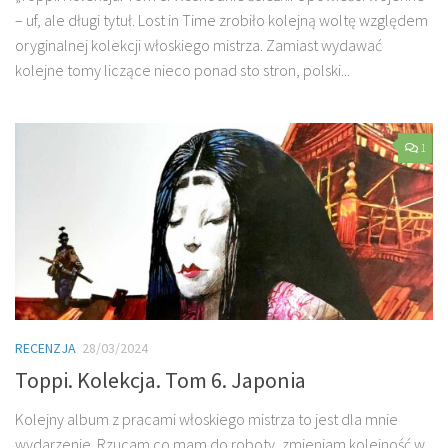
– uf, ale długi tytuł. Lost in Time zrobiło kolejną woltę względem
oryginalnej kolekcji włoskiego mistrza. Zamiast wydawać
kolejne tomy liczące nieco ponad sto stron, polski...
1
RECENZJA
28/03/2024
Toppi. Kolekcja. Tom 6. Japonia
Kolejny album z pracami włoskiego mistrza to jest dla mnie
wydarzenie. Rzucam co mam do roboty, zmieniam kolejność w