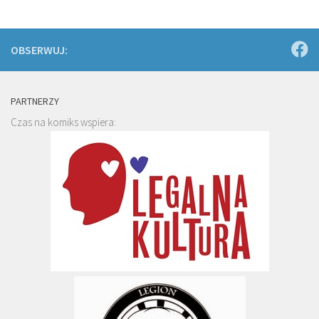
OBSERWUJ:
PARTNERZY
Czas na komiks wspiera: