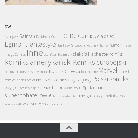
TAGI:
DC Comics
DC
Batman
dla dzieci
Avengers
Dark Horse Comics
Egmont
fantastyka
Grzegorz Rosiński
humor
fantasy
Image
horror
Inne
kolekcja Hachette
komiks
Image Comics
Jean Van Hamme
komiks amerykański
Komiks europejski
Marvel
Kultura Gniewu
komiks historyczny
kryminał
lost in time
marvel
Polski komiks
obyczajowy
Non Stop Comics
comics
Nagle Comics
science fiction
Spider-man
przygodowy
Secret Wars
recenzja
superbohaterowie
Thorgal
wilczy artykuł
wilczy
Taurus Media
Thor
WKKM
X-men
komiks
wilk
zapowiedzi