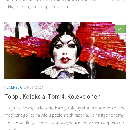
lekką roszadę, bo Toppi. Kolekcja....
0
RECENZJA
14/03/2023
Toppi. Kolekcja. Tom 4. Kolekcjoner
Jak ja się cieszę na tę serię. Każdy kolejny album ma w sobie coś
magicznego i to na wielu poziomach rażenia. Na następne tomy
nie trzeba długo czekać. Odnoszę wrażenie, jakbym dopiero co
wrócił...