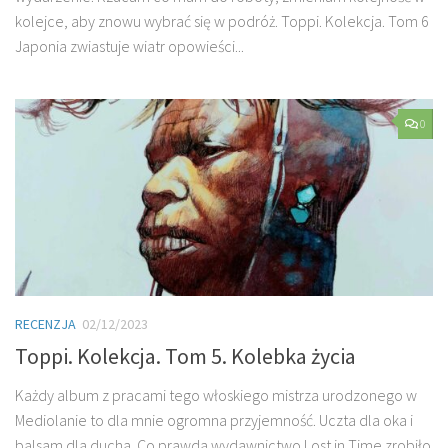
kolejce, aby znowu wybrać się w podróż. Toppi. Kolekcja. Tom 6
Japonia zwiastuje wiatr opowieści...
0
RECENZJA
02/12/2023
Toppi. Kolekcja. Tom 5. Kolebka życia
Każdy album z pracami tego włoskiego mistrza urodzonego w
Mediolanie to dla mnie ogromna przyjemność. Uczta dla oka i
balsam dla ducha. Co prawda wydawnictwo Lost in Time zrobiło