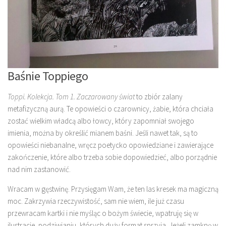
Baśnie Toppiego
Toppi. Kolekcja. Tom 1. Zaczarowany świat
to zbiór zalany
metafizyczną aurą. Te opowieści o czarownicy, żabie, która chciała
zostać wielkim władcą albo łowcy, który zapomniał swojego
imienia, można by określić mianem baśni. Jeśli nawet tak, są to
opowieści niebanalne, wręcz poetycko opowiedziane i zawierające
zakończenie, które albo trzeba sobie dopowiedzieć, albo porządnie
nad nim zastanowić.
Wracam w gęstwinę. Przysięgam Wam, że ten las kresek ma magiczną
moc. Zakrzywia rzeczywistość, sam nie wiem, ile już czasu
przewracam kartki i nie myśląc o bożym świecie, wpatruję się w
ilustracje, podziwianiu, których duży format sprzyja. Jeżeli zamknę w