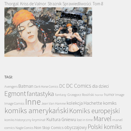
Thorgal. Kriss de Valnor. Strażnik Sprawiedliwości. Tom 8
TAGI:
DC Comics
DC
Batman
dla dzieci
Avengers
Dark Horse Comics
Egmont
fantastyka
Grzegorz Rosiński
humor
fantasy
Image
horror
Inne
kolekcja Hachette
komiks
Image Comics
Jean Van Hamme
komiks amerykański
Komiks europejski
Marvel
Kultura Gniewu
komiks historyczny
kryminał
lost in time
marvel
Polski komiks
obyczajowy
Non Stop Comics
comics
Nagle Comics