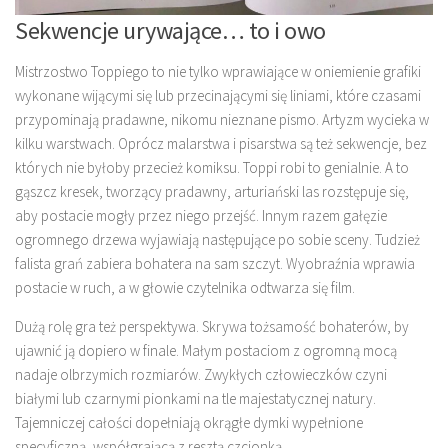
Sekwencje urywające… to i owo
Mistrzostwo Toppiego to nie tylko wprawiające w oniemienie grafiki
wykonane wijącymi się lub przecinającymi się liniami, które czasami
przypominają pradawne, nikomu nieznane pismo. Artyzm wycieka w
kilku warstwach. Oprócz malarstwa i pisarstwa są też sekwencje, bez
których nie byłoby przecież komiksu. Toppi robi to genialnie. A to
gąszcz kresek, tworzący pradawny, arturiański las rozstępuje się,
aby postacie mogły przez niego przejść. Innym razem gałęzie
ogromnego drzewa wyjawiają następujące po sobie sceny. Tudzież
falista grań zabiera bohatera na sam szczyt. Wyobraźnia wprawia
postacie w ruch, a w głowie czytelnika odtwarza się film.
Dużą rolę gra też perspektywa. Skrywa tożsamość bohaterów, by
ujawnić ją dopiero w finale. Małym postaciom z ogromną mocą
nadaje olbrzymich rozmiarów. Zwykłych człowieczków czyni
białymi lub czarnymi pionkami na tle majestatycznej natury.
Tajemniczej całości dopełniają okrągłe dymki wypełnione
specyficzną, współgrającą z resztą czcionką.