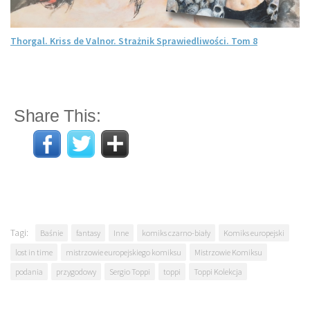
Thorgal. Kriss de Valnor. Strażnik Sprawiedliwości. Tom 8
Share This:
Tagi:
Baśnie
fantasy
Inne
komiks czarno-biały
Komiks europejski
lost in time
mistrzowie europejskiego komiksu
Mistrzowie Komiksu
podania
przygodowy
Sergio Toppi
toppi
Toppi Kolekcja