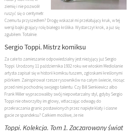
ziemię i nie pozwolił
ruszyć się o centymetr.
Czemu tu przyszedłem? Drogę wskazał mi przelatujący kruk, w tej
wersji bajki grający rolę białego królika. Wystarczył krok, a już się
zgubiłem. Totalnie.
Sergio Toppi. Mistrz komiksu
Za całe to zamieszanie odpowiedzialny jest nieżyjący już Sergio
Toppi. Urodzony 11 października 1932 roku we włoskim Mediolanie
artysta zapisał się w historii komiksu tuszem, zgłoskami kreślonymi
piórkiem. Zainspirował rzesze rysowników na całym świecie, niosąc
przed nimi pochodnię swojego talentu. Czy Bill Sienkiewicz albo
Frank Miller wypracowaliby swój niepowtarzalny styl, gdyby Sergio
Toppi nie otworzyłby im głowy, wtłaczając odwagę do
przekraczania granic postawionych przez napięte klaty i ciasne
gacie ze spandeksu? Całkiem możliwe, że nie.
Toppi. Kolekcja. Tom 1. Zaczarowany świat