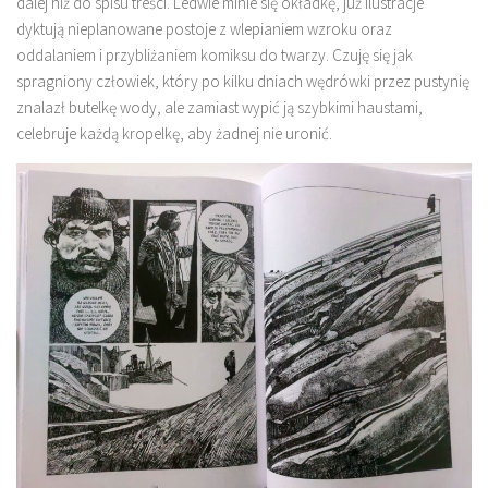
dalej niż do spisu treści. Ledwie minie się okładkę, już ilustracje
dyktują nieplanowane postoje z wlepianiem wzroku oraz
oddalaniem i przybliżaniem komiksu do twarzy. Czuję się jak
spragniony człowiek, który po kilku dniach wędrówki przez pustynię
znalazł butelkę wody, ale zamiast wypić ją szybkimi haustami,
celebruje każdą kropelkę, aby żadnej nie uronić.