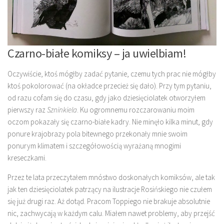
Czarno-białe komiksy – ja uwielbiam!
Oczywiście, ktoś mógłby zadać pytanie, czemu tych prac nie mógłby
ktoś pokolorować (na okładce przecież się dało). Przy tym pytaniu,
od razu cofam się do czasu, gdy jako dziesięciolatek otworzyłem
pierwszy raz
Szninkiela
. Ku ogromnemu rozczarowaniu moim
oczom pokazały się czarno-białe kadry. Nie minęło kilka minut, gdy
ponure krajobrazy pola bitewnego przekonały mnie swoim
ponurym klimatem i szczegółowością wyrażaną mnogimi
kreseczkami.
Przez te lata przeczytałem mnóstwo doskonałych komiksów, ale tak
jak ten dziesięciolatek patrzący na ilustracje Rosińskiego nie czułem
się już drugi raz. Aż dotąd. Pracom Toppiego nie brakuje absolutnie
nic, zachwycają w każdym calu. Miałem nawet problemy, aby przejść