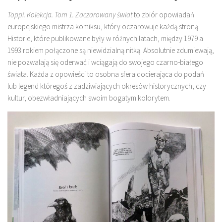
Toppi. Kolekcja. Tom 1. Zaczarowany świat
to zbiór opowiadań
europejskiego mistrza komiksu, który oczarowuje każdą stroną.
Historie, które publikowane były w różnych latach, między 1979 a
1993 rokiem połączone są niewidzialną nitką. Absolutnie zdumiewają,
nie pozwalają się oderwać i wciągają do swojego czarno-białego
świata. Każda z opowieści to osobna sfera docierająca do podań
lub legend któregoś z zadziwiających okresów historycznych, czy
kultur, obezwładniających swoim bogatym kolorytem.