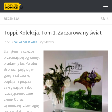
Skip to content
RECENZJA
4
Toppi. Kolekcja. Tom 1. Zaczarowany świat
PRZEZ
SYLWESTER WILK
·
25/04/2022
Stanąłem na ścieżce
przecinającej ogromny,
pradawny las. Po obu
stronach pięły się w
górę niezliczone,
poplątane pnącza
zakrywające niebo,
rzucające mroczne
cienie. Obraz
tajemniczej i złowrogiej
natury wbił mnie w