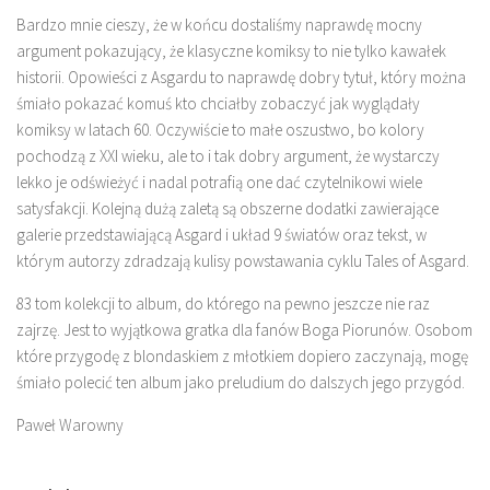
Bardzo mnie cieszy, że w końcu dostaliśmy naprawdę mocny
argument pokazujący, że klasyczne komiksy to nie tylko kawałek
historii. Opowieści z Asgardu to naprawdę dobry tytuł, który można
śmiało pokazać komuś kto chciałby zobaczyć jak wyglądały
komiksy w latach 60. Oczywiście to małe oszustwo, bo kolory
pochodzą z XXI wieku, ale to i tak dobry argument, że wystarczy
lekko je odświeżyć i nadal potrafią one dać czytelnikowi wiele
satysfakcji. Kolejną dużą zaletą są obszerne dodatki zawierające
galerie przedstawiającą Asgard i układ 9 światów oraz tekst, w
którym autorzy zdradzają kulisy powstawania cyklu Tales of Asgard.
83 tom kolekcji to album, do którego na pewno jeszcze nie raz
zajrzę. Jest to wyjątkowa gratka dla fanów Boga Piorunów. Osobom
które przygodę z blondaskiem z młotkiem dopiero zaczynają, mogę
śmiało polecić ten album jako preludium do dalszych jego przygód.
Paweł Warowny