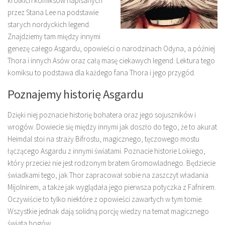
krótkich komiksów napisanych
przez Stana Lee na podstawie
starych nordyckich legend.
Znajdziemy tam między innymi
genezę całego Asgardu, opowieści o narodzinach Odyna, a później
Thora i innych Asów oraz całą masę ciekawych legend. Lektura tego
komiksu to podstawa dla każdego fana Thora i jego przygód.
Poznajemy historię Asgardu
Dzięki niej poznacie historię bohatera oraz jego sojuszników i
wrogów. Dowiecie się między innymi jak doszło do tego, że to akurat
Heimdal stoi na straży Bifrostu, magicznego, tęczowego mostu
łączącego Asgardu z innymi światami. Poznacie historie Lokiego,
który przecież nie jest rodzonym bratem Gromowladnego. Będziecie
świadkami tego, jak Thor zapracował sobie na zaszczyt władania
Mijolnirem, a także jak wyglądała jego pierwsza potyczka z Fafnirem.
Oczywiście to tylko niektóre z opowieści zawartych w tym tomie.
Wszystkie jednak dają solidną porcję wiedzy na temat magicznego
świata bogów.