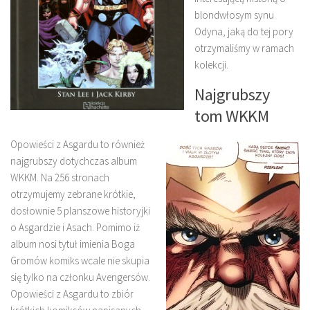
blondwłosym synu
Odyna, jaką do tej pory
otrzymaliśmy w ramach
kolekcji.
Najgrubszy
tom WKKM
Opowieści z Asgardu to również
najgrubszy dotychczas album
WKKM. Na 256 stronach
otrzymujemy zebrane krótkie,
dosłownie 5 planszowe historyjki
o Asgardzie i Asach. Pomimo iż
album nosi tytuł imienia Boga
Gromów komiks wcale nie skupia
się tylko na członku Avengersów.
Opowieści z Asgardu to zbiór