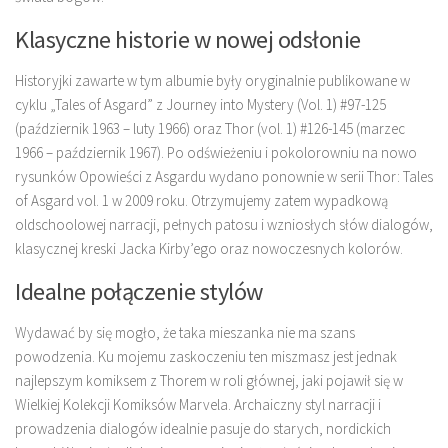
Klasyczne historie w nowej odsłonie
Historyjki zawarte w tym albumie były oryginalnie publikowane w
cyklu „Tales of Asgard” z Journey into Mystery (Vol. 1) #97-125
(październik 1963 – luty 1966) oraz Thor (vol. 1) #126-145 (marzec
1966 – październik 1967). Po odświeżeniu i pokolorowniu na nowo
rysunków Opowieści z Asgardu wydano ponownie w serii Thor: Tales
of Asgard vol. 1 w 2009 roku. Otrzymujemy zatem wypadkową
oldschoolowej narracji, pełnych patosu i wzniosłych słów dialogów,
klasycznej kreski Jacka Kirby’ego oraz nowoczesnych kolorów.
Idealne połączenie stylów
Wydawać by się mogło, że taka mieszanka nie ma szans
powodzenia. Ku mojemu zaskoczeniu ten miszmasz jest jednak
najlepszym komiksem z Thorem w roli głównej, jaki pojawił się w
Wielkiej Kolekcji Komiksów Marvela. Archaiczny styl narracji i
prowadzenia dialogów idealnie pasuje do starych, nordickich