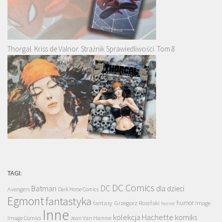
Thorgal. Kriss de Valnor. Strażnik Sprawiedliwości. Tom 8
TAGI:
DC Comics
DC
Batman
dla dzieci
Avengers
Dark Horse Comics
Egmont
fantastyka
Grzegorz Rosiński
humor
fantasy
Image
horror
Inne
kolekcja Hachette
komiks
Image Comics
Jean Van Hamme