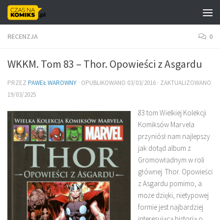
Skip to content
RECENZJA
0
WKKM. Tom 83 – Thor. Opowieści z Asgardu
PRZEZ
PAWEŁ WAROWNY
· OPUBLIKOWANO
03/03/2016
· ZAKTUALIZOWANO
19/03/2025
83 tom Wielkiej Kolekcji
Komiksów Marvela
przyniósł nam najlepszy
jak dotąd album z
Gromowładnym w roli
głównej. Thor. Opowieści
z Asgardu pomimo, a
może dzięki, nietypowej
formie jest najbardziej
interesującą historią o