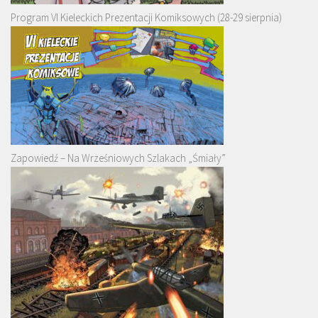
Program VI Kieleckich Prezentacji Komiksowych (28-29 sierpnia)
Zapowiedź – Na Wrześniowych Szlakach „Śmiały”