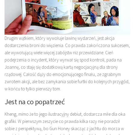
Drugim wątkiem, który wywołuje lawinę wydarzeń, jest akcja
dostarczenia broni do więzienia. Co prawda zakończona sukcesem,
ale wywołującą wiele więcej zabójstw niż przewidziane. Cień
podejrzenia o incydent, który wyrwał się spod kontroli, pada na
Joannę, co staję się dodatkową kartą negocjacyjną dla strony
rządowej. Całość dąży do emocjonującego finału, ze zgrabnym
zwrotem akcji, ale bez zamykania sobie furtki do kolejnych przygód,
w końcu to tylko pierwszy tom.
Jest na co popatrzeć
Kheng, mimo że to jego ilustracyjny debiut, dostarcza miłe dla oka
grafiki. W pierwszym zeszycie co prawda kilka razy nie poradził
sobie z perspektywą, bo Gun Honey skacząc z jachtu do morza w