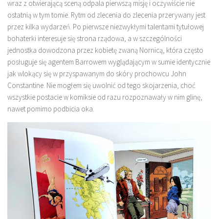
wraz z otwierającą sceną odpala pierwszą misję i oczywiście nie
ostatnią w tym tomie. Rytm od zlecenia do zlecenia przerywany jest
przez kilka wydarzeń. Po pierwsze niezwykłymi talentami tytułowej
bohaterki interesuje się strona rządowa, a w szczególności
jednostka dowodzona przez kobietę zwaną Nornicą, która często
posługuje się agentem Barrowem wyglądającym w sumie identycznie
jak wlokący się w przyspawanym do skóry prochowcu John
Constantine. Nie mogłem się uwolnić od tego skojarzenia, choć
wszystkie postacie w komiksie od razu rozpoznawały w nim glinę,
nawet pomimo podbicia oka.