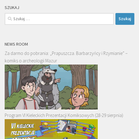
SZUKAJ
Szukaj:
NEWS ROOM
Za darmo do pobrania: „Prapuszcza. Barbarzyńcy i Rzymianie” –
komiks o archeologii Mazur
Program VI Kieleckich Prezentacji Komiksowych (28-29 sierpnia)