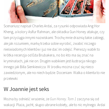
Scenariusz napisał Charles Ardai, za rysunki odpowiada Ang Hor
Kheng, a kolory Asifur Rahman, ale okładka Gun Honey atakuje, czy
tam przyciąga innymi nazwiskami. Trochę mnie drażnią takie zabiegi,
ale jak rozumiem, markę trzeba sobie wyrobić, zwabić niczego
nieświadomych klientów i już nie dać im odejść. Pierwszy wabik to
krótka recenzja od Eda Brubakera, no bo kto ma się znać na
kryminałach, jak nie on. Drugim wabikiem jest ilustracja nikogo
innego jak Billa Sienkiewicza. W środku można czuć się nieco
zawiedzionym, ale no niech będzie. Doceniam. Walka o klienta to nie
przelewki.
W Joannie jest seks
Można by odnieść wrażenie, że
Gun Honey. Tom 1
zaczyna się od
wakacji. Plaża, jacht, skąpo ubrane kobiety, ale to nic mylnego. Ardai