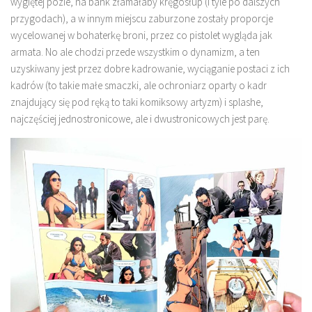
wygiętej pozie, na bank złamałaby kręgosłup (i tyle po dalszych
przygodach), a w innym miejscu zaburzone zostały proporcje
wycelowanej w bohaterkę broni, przez co pistolet wygląda jak
armata. No ale chodzi przede wszystkim o dynamizm, a ten
uzyskiwany jest przez dobre kadrowanie, wyciąganie postaci z ich
kadrów (to takie małe smaczki, ale ochroniarz oparty o kadr
znajdujący się pod ręką to taki komiksowy artyzm) i splashe,
najczęściej jednostronicowe, ale i dwustronicowych jest parę.