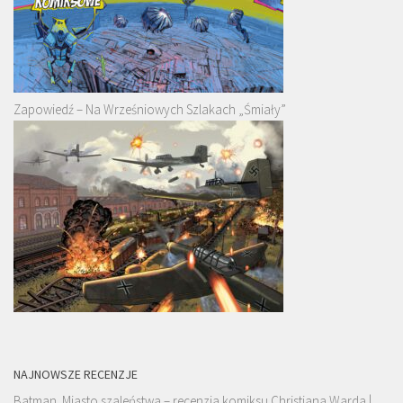
Zapowiedź – Na Wrześniowych Szlakach „Śmiały”
NAJNOWSZE RECENZJE
Batman. Miasto szaleństwa – recenzja komiksu Christiana Warda |