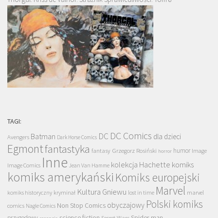
TAGI:
DC Comics
DC
Batman
dla dzieci
Avengers
Dark Horse Comics
Egmont
fantastyka
Grzegorz Rosiński
humor
fantasy
Image
horror
Inne
kolekcja Hachette
komiks
Image Comics
Jean Van Hamme
komiks amerykański
Komiks europejski
Marvel
Kultura Gniewu
komiks historyczny
kryminał
lost in time
marvel
Polski komiks
obyczajowy
Non Stop Comics
comics
Nagle Comics
science fiction
Spider-man
przygodowy
Secret Wars
recenzja