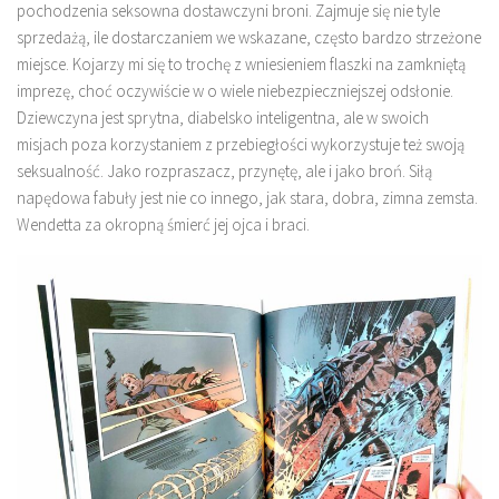
pochodzenia seksowna dostawczyni broni. Zajmuje się nie tyle
sprzedażą, ile dostarczaniem we wskazane, często bardzo strzeżone
miejsce. Kojarzy mi się to trochę z wniesieniem flaszki na zamkniętą
imprezę, choć oczywiście w o wiele niebezpieczniejszej odsłonie.
Dziewczyna jest sprytna, diabelsko inteligentna, ale w swoich
misjach poza korzystaniem z przebiegłości wykorzystuje też swoją
seksualność. Jako rozpraszacz, przynętę, ale i jako broń. Siłą
napędowa fabuły jest nie co innego, jak stara, dobra, zimna zemsta.
Wendetta za okropną śmierć jej ojca i braci.