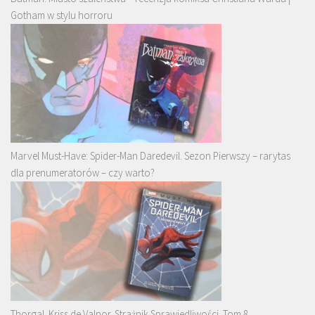
Gotham w stylu horroru
Marvel Must-Have: Spider-Man Daredevil. Sezon Pierwszy – rarytas
dla prenumeratorów – czy warto?
Thorgal. Kriss de Valnor. Strażnik Sprawiedliwości. Tom 8