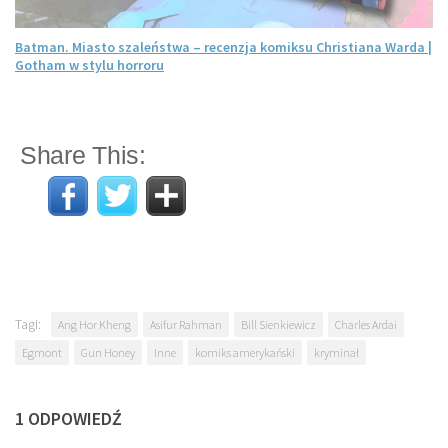
Batman. Miasto szaleństwa – recenzja komiksu Christiana Warda |
Gotham w stylu horroru
Share This:
Tagi:
Ang Hor Kheng
Asifur Rahman
Bill Sienkiewicz
Charles Ardai
Egmont
Gun Honey
Inne
komiks amerykański
kryminał
1 ODPOWIEDŹ