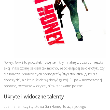
Honey. Tom 1
to początek nowej serii kryminalnej z dużą domieszką
akcji, nasączonej seksem tak mocno, że ocierającej się o erotyk, czy
dla bardziej pruderyjnych pornografię (stąd etykietka „tylko dla
dorosłych”, ale i trup ściele się dosyć gęsto). Pulpa w nowoczesnej
oprawie, rozrywka w czystej, nieskrępowanej postaci.
Ukryte i widoczne talenty
Joanna Tan, czyli tytułowa Gun Honey, to azjatyckiego