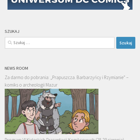
SZUKAJ
Szukaj:
NEWS ROOM
Za darmo do pobrania: „Prapuszcza. Barbarzyńcy i Rzymianie” –
komiks o archeologii Mazur
Program VI Kieleckich Prezentacji Komiksowych (28-29 sierpnia)