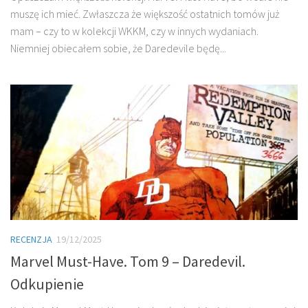
muszę ich mieć. Zwłaszcza że większość ostatnich tomów już
mam – czy to w kolekcji WKKM, czy w innych wydaniach.
Niemniej obiecałem sobie, że Daredevile będę...
RECENZJA
19/12/2025
Marvel Must-Have. Tom 9 – Daredevil.
Odkupienie