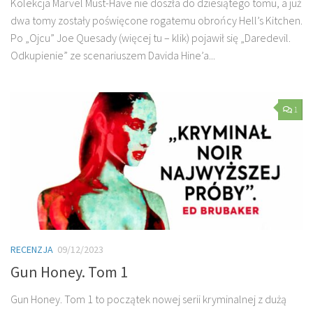
Kolekcja Marvel Must-Have nie doszła do dziesiątego tomu, a już
dwa tomy zostały poświęcone rogatemu obrońcy Hell’s Kitchen.
Po „Ojcu” Joe Quesady (więcej tu – klik) pojawił się „Daredevil.
Odkupienie” ze scenariuszem Davida Hine’a...
1
RECENZJA
09/12/2023
Gun Honey. Tom 1
Gun Honey. Tom 1 to początek nowej serii kryminalnej z dużą