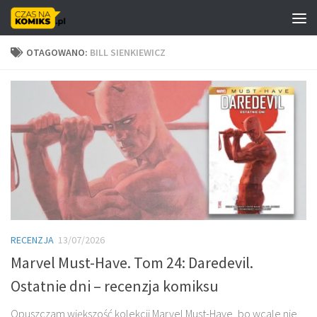
Skip to content
OTAGOWANO:
BILL SIENKIEWICZ
RECENZJA
13/07/2026
Marvel Must-Have. Tom 24: Daredevil.
Ostatnie dni – recenzja komiksu
Opuszczam większość kolekcji Marvel Must-Have, bo wcale nie