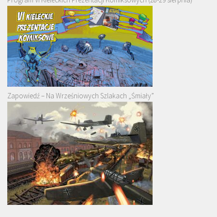
Zapowiedź – Na Wrześniowych Szlakach „Śmiały”