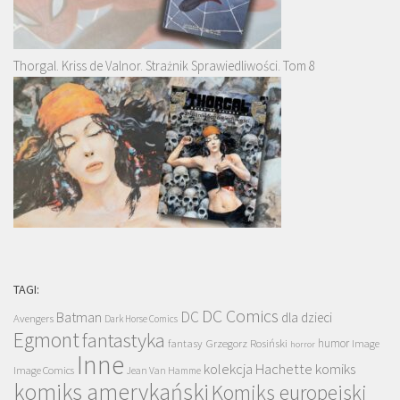
Thorgal. Kriss de Valnor. Strażnik Sprawiedliwości. Tom 8
TAGI:
DC Comics
DC
Batman
dla dzieci
Avengers
Dark Horse Comics
Egmont
fantastyka
Grzegorz Rosiński
humor
fantasy
Image
horror
Inne
kolekcja Hachette
komiks
Image Comics
Jean Van Hamme
komiks amerykański
Komiks europejski