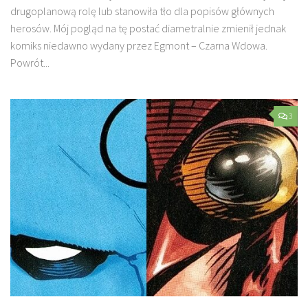
drugoplanową rolę lub stanowiła tło dla popisów głównych
herosów. Mój pogląd na tę postać diametralnie zmienił jednak
komiks niedawno wydany przez Egmont – Czarna Wdowa.
Powrót...
3