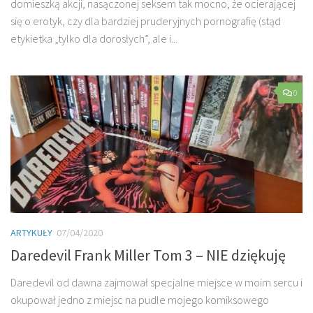
domieszką akcji, nasączonej seksem tak mocno, że ocierającej
się o erotyk, czy dla bardziej pruderyjnych pornografię (stąd
etykietka „tylko dla dorosłych”, ale i...
0
ARTYKUŁY
07/04/2020
Daredevil Frank Miller Tom 3 – NIE dziękuję
Daredevil od dawna zajmował specjalne miejsce w moim sercu i
okupował jedno z miejsc na pudle mojego komiksowego