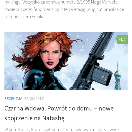
rankingu. Wszystko za sprawą numeru 2/1995 Mega Marvela,
zawierającego fenomenalną interpretację „originu” Śmiałka ze
scenariuszem Franka...
0
RECENZJA
22/08/2017
Czarna Wdowa. Powrót do domu – nowe
spojrzenie na Natashę
W komiksach, które czytałem, Czarna wdowa miała zazwyczaj