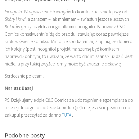
Incognito. Wrogowie moich wrogów
to komiks znacznie lepszy od
Skóry i krwi
, a zarazem – jak mniemam – zwiastun jeszcze lepszych
Kolorów grozy
, czyli trzeciego albumu Incognito. Panowie z C&C
Comics konsekwentnie idą do przodu, stawiając coraz pewniejsze
kroki w świecie komiksu. Mimo, że spotkałem się z opinią, że dopiero
ich kolejny (post-Incognito) projekt ma szansę być komiksem
naprawdę dobrym, to uważam, że warto dać im szansę już dziś. Jest
nieźle, a przy takiej zwyżce formy może być znacznie ciekawiej.
Serdecznie polecam,
Mariusz Basaj
PS. Dziękujemy ekipie C&C Comics za udostępnienie egzemplarza do
recenzji. Incognito możecie kupić lub (jeśli nie jesteście pewni co do
zakupu) przeczytać za darmo
TUTA
J.
Podobne posty