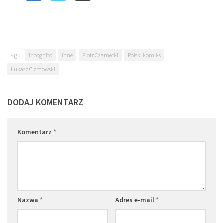
Tagi:
Incognito
Inne
Piotr Czarnecki
Polski komiks
Łukasz Ciżmowski
DODAJ KOMENTARZ
Komentarz
*
Nazwa
*
Adres e-mail
*