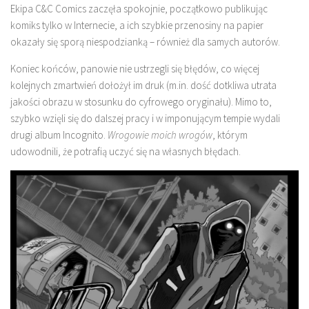
Ekipa C&C Comics zaczęła spokojnie, początkowo publikując
komiks tylko w Internecie, a ich szybkie przenosiny na papier
okazały się sporą niespodzianką – również dla samych autorów.
Koniec końców, panowie nie ustrzegli się błędów, co więcej
kolejnych zmartwień dołożył im druk (m.in. dość dotkliwa utrata
jakości obrazu w stosunku do cyfrowego oryginału). Mimo to,
szybko wzięli się do dalszej pracy i w imponującym tempie wydali
drugi album Incognito.
Wrogowie moich wrogów
, którym
udowodnili, że potrafią uczyć się na własnych błędach.