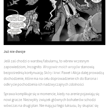
Już nie dwoje
Jeśli zaś chodzi o warstwę fabularną, to wbrew wczesnym
zapowiedziom, Incognito.
Wrogowie moich wrogów
stanowią
bezpośrednią kontynuację
Skóry i krwi
. Paweł i Alicja dalej prowadzą
dochodzenie, które ma na celu doprowadzenie ich do Barona i
odkrycie pochodzenia ich nadzwyczajnych zdolności.
Sprawa komplikuje się w momencie, kiedy na arenie pojawiają się
nowi gracze. Niezwykły związek głównych bohaterów schodzi
wówczas na drugi plan. Nie mają już tego luksusu, by skupiać się