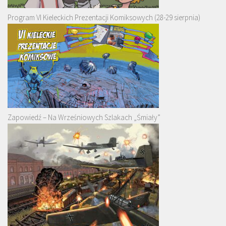
Program VI Kieleckich Prezentacji Komiksowych (28-29 sierpnia)
Zapowiedź – Na Wrześniowych Szlakach „Śmiały”