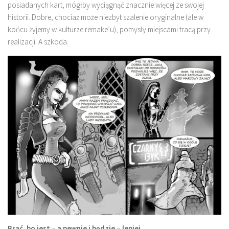
posiadanych kart, mógłby wyciągnąć znacznie więcej ze swojej
historii. Dobre, chociaż może niezbyt szalenie oryginalne (ale w
końcu żyjemy w kulturze remake’u), pomysły miejscami tracą przy
realizacji. A szkoda.
Brać, bo jest – a pewnie i będzie – lepiej