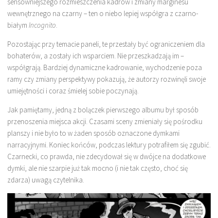
sensowniejszego rozmieszczenia kadrów i zmiany marginesu
wewnętrznego na czarny – ten o niebo lepiej współgra z czarno-
białym
Incognito
.
Pozostając przy temacie paneli, te przestały być ograniczeniem dla
bohaterów, a zostały ich wsparciem. Nie przeszkadzają im –
współgrają. Bardziej dynamiczne kadrowanie, wychodzenie poza
ramy czy zmiany perspektywy pokazują, że autorzy rozwinęli swoje
umiejętności i coraz śmielej sobie poczynają.
Jak pamiętamy, jedną z bolączek pierwszego albumu był sposób
przenoszenia miejsca akcji. Czasami sceny zmieniały się pośrodku
planszy i nie było to w żaden sposób oznaczone dymkami
narracyjnymi. Koniec końców, podczas lektury potrafiłem się zgubić.
Czarnecki, co prawda, nie zdecydował się w dwójce na dodatkowe
dymki, ale nie szarpie już tak mocno (i nie tak często, choć się
zdarza) uwagą czytelnika.