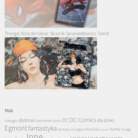
Thorgal. Kriss de Valnor. Strażnik Sprawiedliwości. Tom 8
TAGI:
DC Comics
DC
Batman
dla dzieci
Avengers
Dark Horse Comics
Egmont
fantastyka
Grzegorz Rosiński
humor
fantasy
Image
horror
Inne