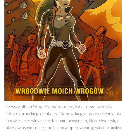
Pierwszy album
Incognito
,
Skóra i Krew
, był dla jego twórców –
Piotra Czarneckiego i Łukasza Ciżmowskiego – przetarciem szlaku.
Panowie zmierzyli się z postaciami i uniwersum, które stworzyli, a
także z własnymi umiejętnościami w operowaniu językiem komiksu.