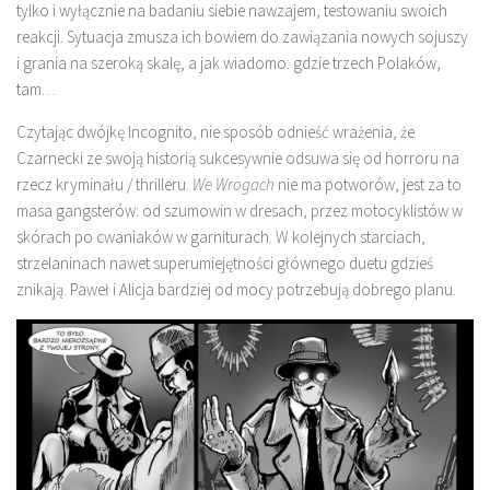
tylko i wyłącznie na badaniu siebie nawzajem, testowaniu swoich
reakcji. Sytuacja zmusza ich bowiem do zawiązania nowych sojuszy
i grania na szeroką skalę, a jak wiadomo: gdzie trzech Polaków,
tam…
Czytając dwójkę Incognito, nie sposób odnieść wrażenia, że
Czarnecki ze swoją historią sukcesywnie odsuwa się od horroru na
rzecz kryminału / thrilleru.
We Wrogach
nie ma potworów, jest za to
masa gangsterów: od szumowin w dresach, przez motocyklistów w
skórach po cwaniaków w garniturach. W kolejnych starciach,
strzelaninach nawet superumiejętności głównego duetu gdzieś
znikają. Paweł i Alicja bardziej od mocy potrzebują dobrego planu.