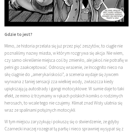
Gdzie to jest?
Mimo, że historia przelała się już przez pięć zeszytów, to ciągle nie
poznaliśmy nazwy miasta, w którym rozgrywa się akcja. Nie wiem,
czy samo określenie miejsca coś by zmieniło, ale jakoś nie potrafię w
pełni go zaakceptować. Odnoszę wrażenie, że Incognito nieco na
siłę ciągnie do „amerykańskości”, a sceneria wydaje się żywcem
wyrwana z taniej sensacji zza wielkiej wody, zwłaszcza kiedy
upiększają ją autostrady i gangi motocyklowe. W sumie daje to taki
efekt, że mimo iż trzymamy w rękach polskich komiks o rodzimych
herosach, to wcale tego nie czujemy. Klimat znad Wisły ulatnia się
wraz ze spalinami potężnych motocykli.
W tym miejscu zaryzykuję i pokuszę się o stwierdzenie, że gdyby
Czarnecki inaczej rozegrał tą partię i nieco sprawniej wysypał się z