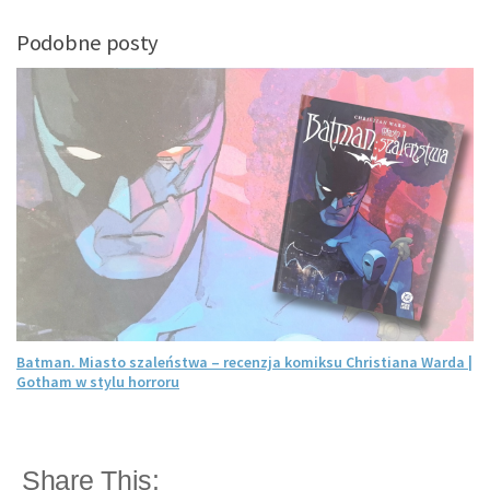
Podobne posty
Batman. Miasto szaleństwa – recenzja komiksu Christiana Warda |
Gotham w stylu horroru
Share This: