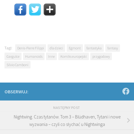
Tagi:
Denis-Pierre Filippi
dla dzieci
Egmont
fantastyka
fantasy
Gargulce
Humanoids
Inne
Komiks europejski
przygodowy
Silvio Camboni
OBSERWUJ:
NASTĘPNY POST
Nightwing. Czas tytanów. Tom 3 – Blüdhaven, Tytani i nowe
wyzwania – czyli co słychać u Nightwinga