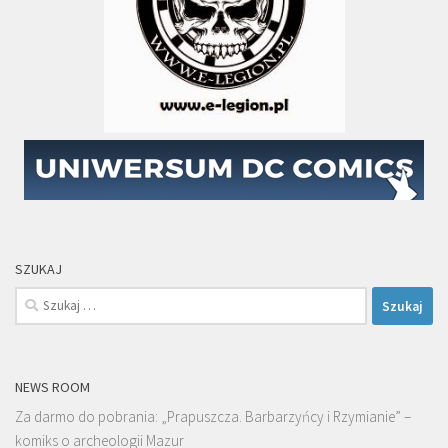
SZUKAJ
Szukaj:
NEWS ROOM
Za darmo do pobrania: „Prapuszcza. Barbarzyńcy i Rzymianie” –
komiks o archeologii Mazur