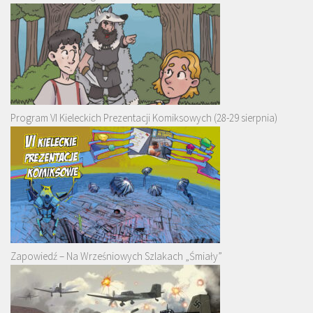
Program VI Kieleckich Prezentacji Komiksowych (28-29 sierpnia)
Zapowiedź – Na Wrześniowych Szlakach „Śmiały”