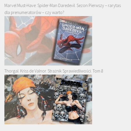
Marvel Must-Have: Spider-Man Daredevil. Sezon Pierwszy – rarytas
dla prenumeratorów – czy warto?
Thorgal. Kriss de Valnor. Strażnik Sprawiedliwości. Tom 8