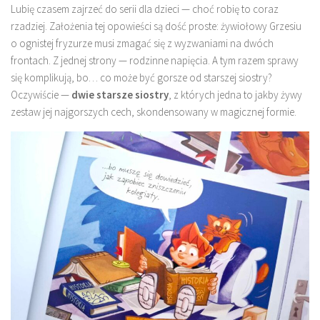
Lubię czasem zajrzeć do serii dla dzieci — choć robię to coraz
rzadziej. Założenia tej opowieści są dość proste: żywiołowy Grzesiu
o ognistej fryzurze musi zmagać się z wyzwaniami na dwóch
frontach. Z jednej strony — rodzinne napięcia. A tym razem sprawy
się komplikują, bo… co może być gorsze od starszej siostry?
Oczywiście —
dwie starsze siostry
, z których jedna to jakby żywy
zestaw jej najgorszych cech, skondensowany w magicznej formie.