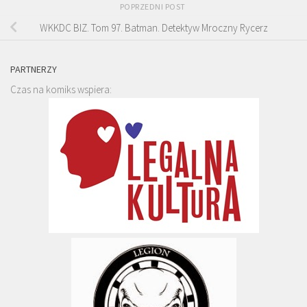
POPRZEDNI POST
WKKDC BIZ. Tom 97. Batman. Detektyw Mroczny Rycerz
PARTNERZY
Czas na komiks wspiera: