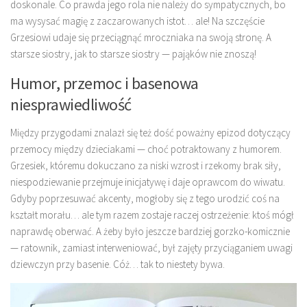
doskonale. Co prawda jego rola nie należy do sympatycznych, bo
ma wysysać magię z zaczarowanych istot… ale! Na szczęście
Grzesiowi udaje się przeciągnąć mroczniaka na swoją stronę. A
starsze siostry, jak to starsze siostry — pająków nie znoszą!
Humor, przemoc i basenowa
niesprawiedliwość
Między przygodami znalazł się też dość poważny epizod dotyczący
przemocy między dzieciakami — choć potraktowany z humorem.
Grzesiek, któremu dokuczano za niski wzrost i rzekomy brak siły,
niespodziewanie przejmuje inicjatywę i daje oprawcom do wiwatu.
Gdyby poprzesuwać akcenty, mogłoby się z tego urodzić coś na
kształt morału… ale tym razem zostaje raczej ostrzeżenie: ktoś mógł
naprawdę oberwać. A żeby było jeszcze bardziej gorzko-komicznie
— ratownik, zamiast interweniować, był zajęty przyciąganiem uwagi
dziewczyn przy basenie. Cóż… tak to niestety bywa.