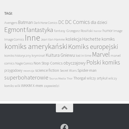
TAGI:
DC Comics
DC
Batman
dla dzieci
Avengers
Dark Horse Comics
Egmont
fantastyka
Grzegorz Rosiński
humor
fantasy
Image
horror
Inne
kolekcja Hachette
komiks
Image Comics
Jean Van Hamme
komiks amerykański
Komiks europejski
Marvel
Kultura Gniewu
komiks historyczny
kryminał
lost in time
marvel
Polski komiks
obyczajowy
Non Stop Comics
comics
Nagle Comics
science fiction
Spider-man
przygodowy
Secret Wars
recenzja
superbohaterowie
Thorgal
wilczy artykuł
wilczy
Taurus Media
Thor
WKKM
X-men
komiks
wilk
zapowiedzi