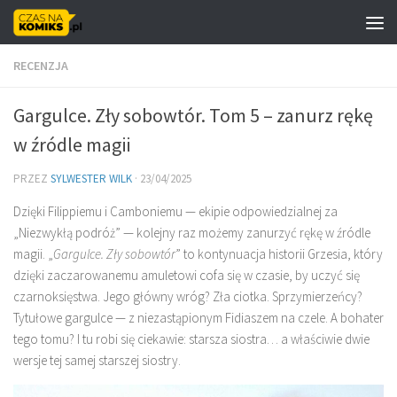
Skip to content
RECENZJA
Gargulce. Zły sobowtór. Tom 5 – zanurz rękę
w źródle magii
PRZEZ
SYLWESTER WILK
·
23/04/2025
Dzięki Filippiemu i Camboniemu — ekipie odpowiedzialnej za
„Niezwykłą podróż” — kolejny raz możemy zanurzyć rękę w źródle
magii. „
Gargulce. Zły sobowtór
” to kontynuacja historii Grzesia, który
dzięki zaczarowanemu amuletowi cofa się w czasie, by uczyć się
czarnoksięstwa. Jego główny wróg? Zła ciotka. Sprzymierzeńcy?
Tytułowe gargulce — z niezastąpionym Fidiaszem na czele. A bohater
tego tomu? I tu robi się ciekawie: starsza siostra… a właściwie dwie
wersje tej samej starszej siostry.