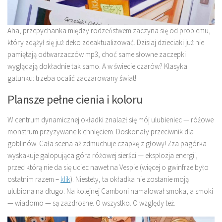
Aha, przepychanka między rodzeństwem zaczyna się od problemu,
który zdążył się już deko zdeaktualizować. Dzisiaj dzieciaki już nie
pamiętają odtwarzaczów mp3, choć same słowne zaczepki
wyglądają dokładnie tak samo. A w świecie czarów? Klasyka
gatunku: trzeba ocalić zaczarowany świat!
Plansze pełne cienia i koloru
W centrum dynamicznej okładki znalazł się mój ulubieniec — różowe
monstrum przyzywane kichnięciem. Doskonały przeciwnik dla
goblinów. Cała scena aż zdmuchuje czapkę z głowy! Zza pagórka
wyskakuje galopująca góra różowej sierści — eksplozja energii,
przed którą nie da się uciec nawet na Vespie (więcej o gwinfrze było
ostatnim razem –
klik
). Niestety, ta okładka nie zostanie moją
ulubioną na długo. Na kolejnej Camboni namalował smoka, a smoki
— wiadomo — są zazdrosne. O wszystko. O względy też.