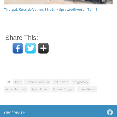
Thorgal. Kriss de Valnor. Strażnik Sprawiedliwości. Tom 8
Share This:
Tagi:
Inne
Komiks europejski
lost in time
przygodowy
Ronan Toulhoat
Rycerz Psi Łeb
Vincent Brugeas
Yoann Guillo
OBSERWUJ: