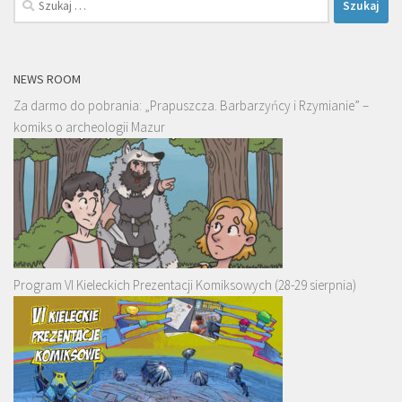
NEWS ROOM
Za darmo do pobrania: „Prapuszcza. Barbarzyńcy i Rzymianie” –
komiks o archeologii Mazur
Program VI Kieleckich Prezentacji Komiksowych (28-29 sierpnia)