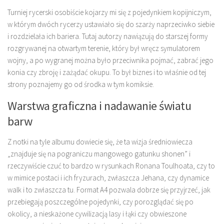
Turniej rycerski osobiście kojarzy mi się z pojedynkiem kopijniczym,
w którym dwóch rycerzy ustawiało się do szarży naprzeciwko siebie
i rozdzielała ich bariera. Tutaj autorzy nawiązują do starszej formy
rozgrywanej na otwartym terenie, który był wręcz symulatorem
wojny, a po wygranej można było przeciwnika pojmać, zabrać jego
konia czy zbroję i zażądać okupu. To był biznes i to właśnie od tej
strony poznajemy go od środka w tym komiksie.
Warstwa graficzna i nadawanie światu
barw
Z notki na tyle albumu dowiecie się, że ta wizja średniowiecza
„znajduje się na pograniczu mangowego gatunku shonen” i
rzeczywiście czuć to bardzo w rysunkach Ronana Toulhoata, czy to
w mimice postaci i ich fryzurach, zwłaszcza Jehana, czy dynamice
walk i to zwłaszcza tu. Format A4 pozwala dobrze się przyjrzeć, jak
przebiegają poszczególne pojedynki, czy porozglądać się po
okolicy, a nieskażone cywilizacją lasy i łąki czy obwieszone