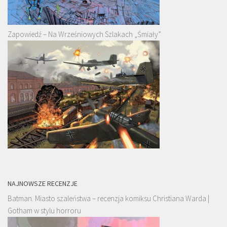
Zapowiedź – Na Wrześniowych Szlakach „Śmiały”
NAJNOWSZE RECENZJE
Batman. Miasto szaleństwa – recenzja komiksu Christiana Warda |
Gotham w stylu horroru