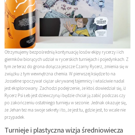
Otrzymujemy bezpośrednią kontynuację losów ekipy rycerzy i ich
giermków biorących udział w rycerskich turniejach i pojedynkach. Z
tym że teraz do grona dołącza jeszcze Czarny Rycerz, zmienia się w
związku z tym wewnętrzna chemia. W pierwszej księdze to na
Josseline spoczywał ciężar ukrywanej tajemnicy i właściwie nadal
jest eksplorowany. Zachodzi podejrzenie, że ktoś dowiedział się, iż
Rycerz Psi Łeb jest dziewczyną i będzie chciał ją zabić podczas czy
po zakończeniu ostatniego turnieju w sezonie. Jednak okazuje się,
że Jehan też ma swoje sekrety i to, że jest tu, gdzie jest, to wcale nie
przypadek.
Turnieje i plastyczna wizja średniowiecza