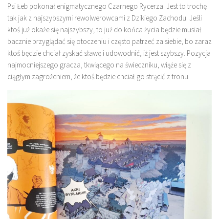
Psi Łeb pokonał enigmatycznego Czarnego Rycerza. Jest to trochę
tak jak z najszybszymi rewolwerowcami z Dzikiego Zachodu. Jeśli
ktoś już okaże się najszybszy, to już do końca życia będzie musiał
bacznie przyglądać się otoczeniu i często patrzeć za siebie, bo zaraz
ktoś będzie chciał zyskać sławę i udowodnić, iż jest szybszy. Pozycja
najmocniejszego gracza, tkwiącego na świeczniku, wiąże się z
ciągłym zagrożeniem, że ktoś będzie chciał go strącić z tronu.