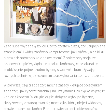
Za to super wypadają szkice. Czy to czyste w tuszu, czy uzupełniane
szarościami, i widzę zarówno komputerowe, jak i ołówki, a na kilku
planszach nałożono kolor akwarelami. Z bólem przyznaję, że
szkicownik lepiej wygląda niż produkt końcowy, choć akurat te
próbki są niespójne i trudno byłoby stworzyć album używając
różnych technik. A jak rozumiem czas wykonania też ma znaczenie.
W pierwszej części zobaczyć można zasady kierujące pojedynkami i
zobaczyć, jak rycerze zarabiają na utrzymanie i jak ciężko wiązać im
koniec z końcem. W drugiej części dołącza wątek polityczny,
skrzyżowany z twardą dworską machlojką, który nie jest widoczny
prawie do samego końca. Bohaterowie narobili sobie wrogów,