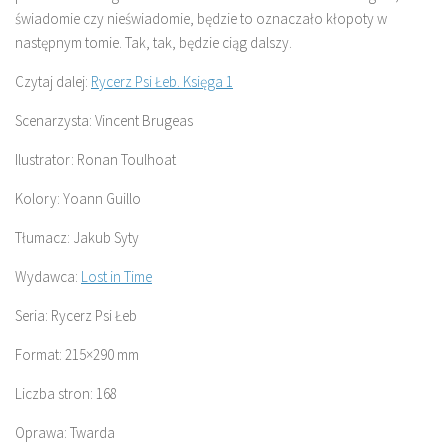
świadomie czy nieświadomie, będzie to oznaczało kłopoty w
następnym tomie. Tak, tak, będzie ciąg dalszy.
Czytaj dalej:
Rycerz Psi Łeb. Księga 1
Scenarzysta: Vincent Brugeas
Ilustrator: Ronan Toulhoat
Kolory: Yoann Guillo
Tłumacz: Jakub Syty
Wydawca:
Lost in Time
Seria: Rycerz Psi Łeb
Format: 215×290 mm
Liczba stron: 168
Oprawa: Twarda