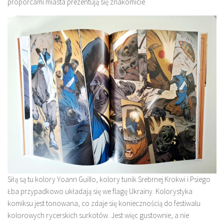
proporcami miasta prezentują się znakomicie.
Siłą są tu kolory Yoann Guillo, kolory tunik Srebrnej Krokwi i Psiego
Łba przypadkowo układają się we flagę Ukrainy. Kolorystyka
komiksu jest tonowana, co zdaje się koniecznością do festiwalu
kolorowych rycerskich surkotów. Jest więc gustownie, a nie