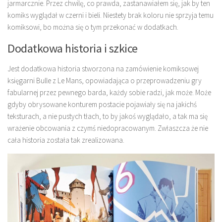
jarmarcznie. Przez chwilę, co prawda, zastanawiałem się, jak by ten
komiks wyglądał w czerni i bieli. Niestety brak koloru nie sprzyja temu
komiksowi, bo można się o tym przekonać w dodatkach.
Dodatkowa historia i szkice
Jest dodatkowa historia stworzona na zamówienie komiksowej
księgarni Bulle z Le Mans, opowiadająca o przeprowadzeniu gry
fabularnej przez pewnego barda, każdy sobie radzi, jak może. Może
gdyby obrysowane konturem postacie pojawiały się na jakichś
teksturach, a nie pustych tłach, to by jakoś wyglądało, a tak ma się
wrażenie obcowania z czymś niedopracowanym. Zwłaszcza że nie
cała historia została tak zrealizowana.