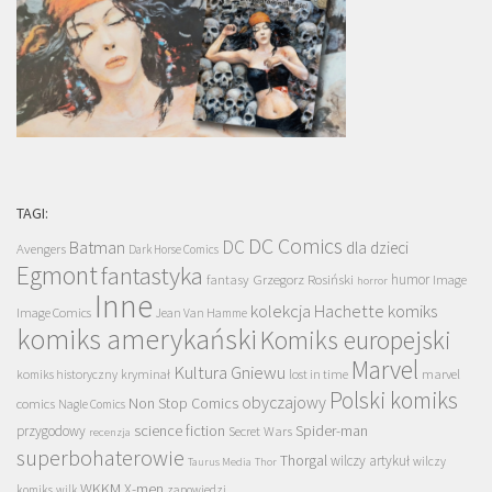
TAGI:
DC Comics
DC
Batman
dla dzieci
Avengers
Dark Horse Comics
Egmont
fantastyka
Grzegorz Rosiński
humor
fantasy
Image
horror
Inne
kolekcja Hachette
komiks
Image Comics
Jean Van Hamme
komiks amerykański
Komiks europejski
Marvel
Kultura Gniewu
komiks historyczny
kryminał
lost in time
marvel
Polski komiks
obyczajowy
Non Stop Comics
comics
Nagle Comics
science fiction
Spider-man
przygodowy
Secret Wars
recenzja
superbohaterowie
Thorgal
wilczy artykuł
wilczy
Taurus Media
Thor
WKKM
X-men
komiks
wilk
zapowiedzi