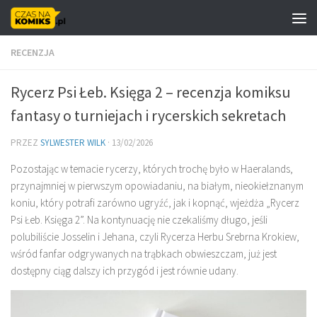
Skip to content
RECENZJA
Rycerz Psi Łeb. Księga 2 – recenzja komiksu
fantasy o turniejach i rycerskich sekretach
PRZEZ
SYLWESTER WILK
·
13/02/2026
Pozostając w temacie rycerzy, których trochę było w Haeralands,
przynajmniej w pierwszym opowiadaniu, na białym, nieokiełznanym
koniu, który potrafi zarówno ugryźć, jak i kopnąć, wjeżdża „Rycerz
Psi Łeb. Księga 2”. Na kontynuację nie czekaliśmy długo, jeśli
polubiliście Josselin i Jehana, czyli Rycerza Herbu Srebrna Krokiew,
wśród fanfar odgrywanych na trąbkach obwieszczam, już jest
dostępny ciąg dalszy ich przygód i jest równie udany.