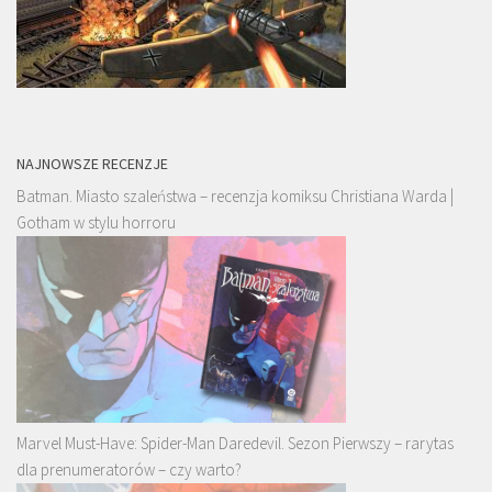
NAJNOWSZE RECENZJE
Batman. Miasto szaleństwa – recenzja komiksu Christiana Warda |
Gotham w stylu horroru
Marvel Must-Have: Spider-Man Daredevil. Sezon Pierwszy – rarytas
dla prenumeratorów – czy warto?