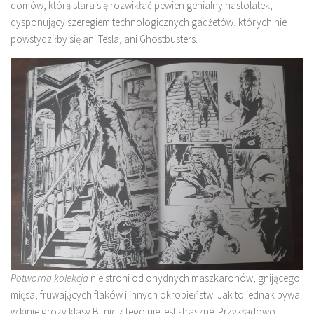
domów, którą stara się rozwikłać pewien genialny nastolatek,
dysponujący szeregiem technologicznych gadżetów, których nie
powstydziłby się ani Tesla, ani Ghostbusters.
Potworna kolekcja
nie stroni od ohydnych maszkaronów, gnijącego
mięsa, fruwających flaków i innych okropieństw. Jak to jednak bywa
w kinie grozy klasy B, nic z tego nie jest straszne. Przykładowo