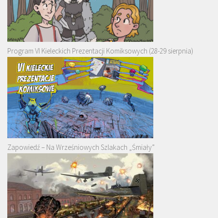
Program VI Kieleckich Prezentacji Komiksowych (28-29 sierpnia)
Zapowiedź – Na Wrześniowych Szlakach „Śmiały”