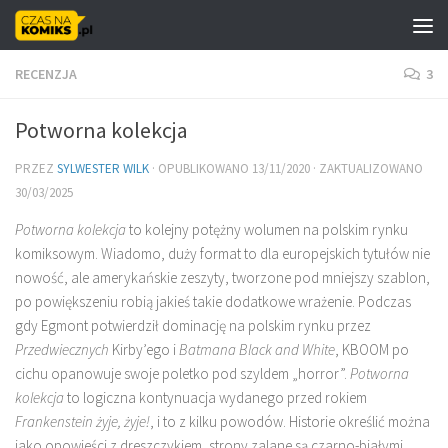
Skip to content
RECENZJA
3
Potworna kolekcja
PRZEZ
SYLWESTER WILK
· OPUBLIKOWANO
13/11/2020
· ZAKTUALIZOWANO
30/03/2025
Potworna kolekcja
to kolejny potężny wolumen na polskim rynku
komiksowym. Wiadomo, duży format to dla europejskich tytułów nie
nowość, ale amerykańskie zeszyty, tworzone pod mniejszy szablon,
po powiększeniu robią jakieś takie dodatkowe wrażenie. Podczas
gdy Egmont potwierdził dominację na polskim rynku przez
Przedwiecznych
Kirby’ego i
Batmana Black and White
, KBOOM po
cichu opanowuje swoje poletko pod szyldem „horror”.
Potworna
kolekcja
to logiczna kontynuacja wydanego przed rokiem
Frankenstein żyje, żyje!
, i to z kilku powodów. Historie określić można
jako opowieści z dreszczykiem, strony zalane są czarno-białymi