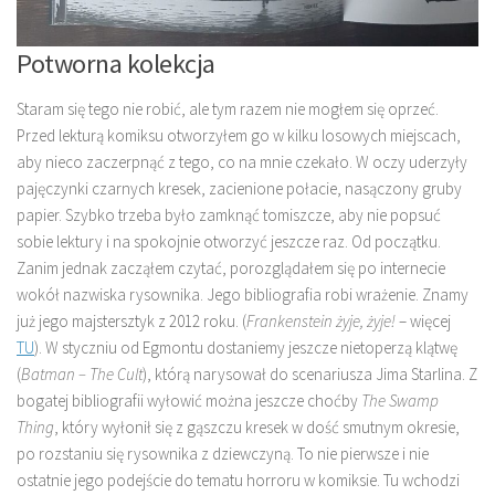
Potworna kolekcja
Staram się tego nie robić, ale tym razem nie mogłem się oprzeć.
Przed lekturą komiksu otworzyłem go w kilku losowych miejscach,
aby nieco zaczerpnąć z tego, co na mnie czekało. W oczy uderzyły
pajęczynki czarnych kresek, zacienione połacie, nasączony gruby
papier. Szybko trzeba było zamknąć tomiszcze, aby nie popsuć
sobie lektury i na spokojnie otworzyć jeszcze raz. Od początku.
Zanim jednak zacząłem czytać, porozglądałem się po internecie
wokół nazwiska rysownika. Jego bibliografia robi wrażenie. Znamy
już jego majstersztyk z 2012 roku. (
Frankenstein żyje, żyje!
– więcej
TU
). W styczniu od Egmontu dostaniemy jeszcze nietoperzą klątwę
(
Batman – The Cult
), którą narysował do scenariusza Jima Starlina. Z
bogatej bibliografii wyłowić można jeszcze choćby
The Swamp
Thing
, który wyłonił się z gąszczu kresek w dość smutnym okresie,
po rozstaniu się rysownika z dziewczyną. To nie pierwsze i nie
ostatnie jego podejście do tematu horroru w komiksie. Tu wchodzi