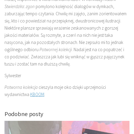
Stwierdziła: zgon
pomylono kolejność dialogów w dymkach,
zaburzając tempo czytania. Chwilę mi zajęło, zanim zorientowałem
się, kto i co powiedział na przepięknej, dwustronicowej ilustracji.
Niektóre plansze sprawiają wrażenie zeskanowanych z gorszej
jakości materiałów. Są rozmyte, a czerń na nich nie jest taka
nasycona, jak na pozostałych stronach. Nie zepsuło mi to jednak
ogólnego odbioru
Potwornej kolekcji
. Nadal jest na co popatrzeć i
co podziwiać. Zwłaszcza jak lubi się wniknąć w gąszcz pajęczynek
tuszu i zostać tam na dłuższą chwilę.
Sylwester
Potworna kolekcja
cieszyła moje oko dzięki uprzejmości
wydawnictwa
KBOOM
.
Podobne posty