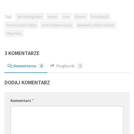
Tagi:
Bernie Wrightson
horror
Inne
kboom
kino klasy B
komiks czarno-biały
mistrzostwo w tuszu
opowieści z dreszczykiem
Steve Niles
3 KOMENTARZE
Komentarze
0
Pingbacki
3
DODAJ KOMENTARZ
Komentarz
*