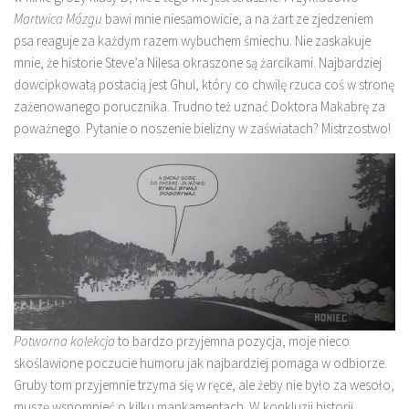
Martwica Mózgu
bawi mnie niesamowicie, a na żart ze zjedzeniem
psa reaguje za każdym razem wybuchem śmiechu. Nie zaskakuje
mnie, że historie Steve’a Nilesa okraszone są żarcikami. Najbardziej
dowcipkowatą postacią jest Ghul, który co chwilę rzuca coś w stronę
zażenowanego porucznika. Trudno też uznać Doktora Makabrę za
poważnego. Pytanie o noszenie bielizny w zaświatach? Mistrzostwo!
Potworna kolekcja
to bardzo przyjemna pozycja, moje nieco
skoślawione poczucie humoru jak najbardziej pomaga w odbiorze.
Gruby tom przyjemnie trzyma się w ręce, ale żeby nie było za wesoło,
muszę wspomnieć o kilku mankamentach. W konkluzji historii