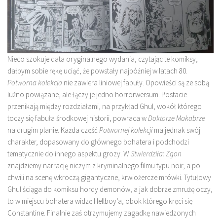
Nieco szokuje data oryginalnego wydania, czytając te komiksy,
dałbym sobie rękę uciąć, że powstały najpóźniej w latach 80.
Potworna kolekcja
nie zawiera liniowej fabuły. Opowieści są ze sobą
luźno powiązane, ale łączy je jedno horrorwersum. Postacie
przenikają między rozdziałami, na przykład Ghul, wokół którego
toczy się fabuła środkowej historii, powraca w
Doktorze Makabrze
na drugim planie. Każda część
Potwornej kolekcji
ma jednak swój
charakter, dopasowany do głównego bohatera i podchodzi
tematycznie do innego aspektu grozy. W
Stwierdziła: Zgon
znajdziemy narrację niczym z kryminalnego filmu typu noir, a po
chwili na scenę wkroczą gigantyczne, krwiożercze mrówki. Tytułowy
Ghul ściąga do komiksu hordy demonów, a jak dobrze zmrużę oczy,
to w miejscu bohatera widzę Hellboy’a, obok którego kręci się
Constantine. Finalnie zaś otrzymujemy zagadkę nawiedzonych