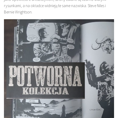
rysunkami, a na okładce widnieją te same nazwiska. Steve Niles i
Bernie Wrightson.