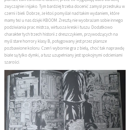
zwyczajnie i nijako. Tym bardziej trzeba docenić zamysł przedruku w
czerni i bieli. Dobrze, że ktoś pomyślał nad takim wydaniem, które
mamy też u nas dzięki KBOOM. Zresztą nie wyobrażam sobie innego
podziwiania prac mistrza, wirtuoza kreski i tuszu. Dodatkowo
charakter tych trzech historii z dreszczykiem, przywodzących na
myśl stare horrory klasy B, potęgowany jest przez plansze
pozbawione koloru. Czerń wybornie gra z bielą, choć tak naprawdę
białe są tylko dymki, a tusz uzupełniany jest spokojnymi odcieniami
szarości.