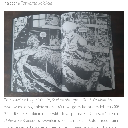
na scenę
Potworna kolekcja
.
Tom zawiera trzy miniserie,
Stwierdziła: zgon
,
Ghul
i
Dr Makabra
,
wydawane oryginalnie przez IDW (uwaga) w kolorze w latach 2008-
2011. Rzuciłem okiem na przykładowe plansze, już po skończeniu
Potwornej Kolekcji
i skrzywiłem się z niesmakiem. Kolor nieco tłumi
plansze zakreskowane tuszem, przez co wyglądają dużo bardziej