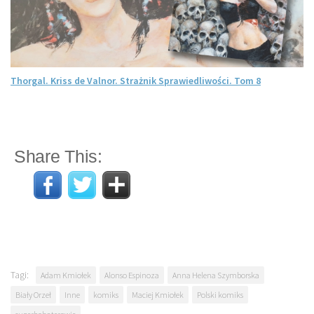
Thorgal. Kriss de Valnor. Strażnik Sprawiedliwości. Tom 8
Share This:
Tagi:
Adam Kmiołek
Alonso Espinoza
Anna Helena Szymborska
Biały Orzeł
Inne
komiks
Maciej Kmiołek
Polski komiks