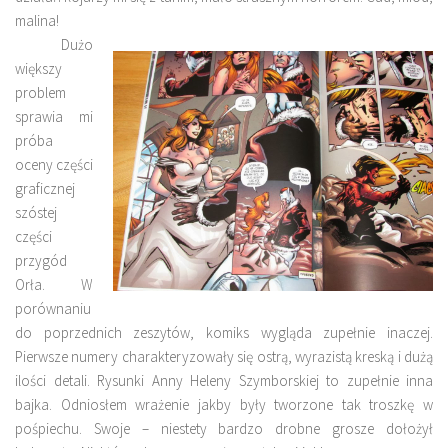
malina!
Dużo
większy
problem
sprawia mi
próba
oceny części
graficznej
szóstej
części
przygód
Orła. W
porównaniu
do poprzednich zeszytów, komiks wygląda zupełnie inaczej.
Pierwsze numery charakteryzowały się ostrą, wyrazistą kreską i dużą
ilości detali. Rysunki Anny Heleny Szymborskiej to zupełnie inna
bajka. Odniosłem wrażenie jakby były tworzone tak troszkę w
pośpiechu. Swoje – niestety bardzo drobne grosze dołożył