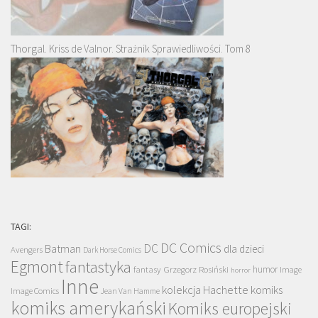
Thorgal. Kriss de Valnor. Strażnik Sprawiedliwości. Tom 8
TAGI:
DC Comics
DC
Batman
dla dzieci
Avengers
Dark Horse Comics
Egmont
fantastyka
Grzegorz Rosiński
humor
fantasy
Image
horror
Inne
kolekcja Hachette
komiks
Image Comics
Jean Van Hamme
komiks amerykański
Komiks europejski