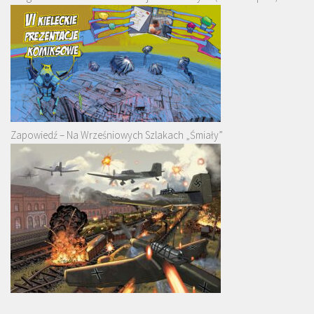
Zapowiedź – Na Wrześniowych Szlakach „Śmiały”