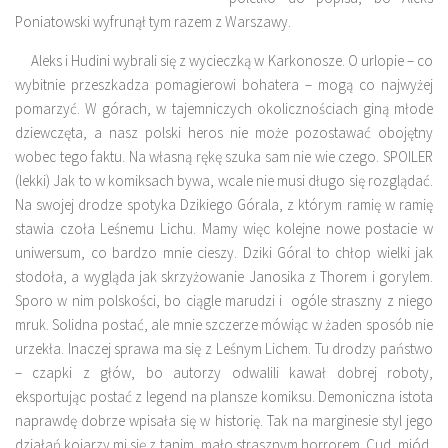
Poniatowski wyfrunął tym razem z Warszawy.
Aleks i Hudini wybrali się z wycieczką w Karkonosze. O urlopie – co
wybitnie przeszkadza pomagierowi bohatera – mogą co najwyżej
pomarzyć. W górach, w tajemniczych okolicznościach giną młode
dziewczęta, a nasz polski heros nie może pozostawać obojętny
wobec tego faktu. Na własną rękę szuka sam nie wie czego. SPOILER
(lekki) Jak to w komiksach bywa, wcale nie musi długo się rozglądać.
Na swojej drodze spotyka Dzikiego Górala, z którym ramię w ramię
stawia czoła Leśnemu Lichu. Mamy więc kolejne nowe postacie w
uniwersum, co bardzo mnie cieszy. Dziki Góral to chłop wielki jak
stodoła, a wygląda jak skrzyżowanie Janosika z Thorem i gorylem.
Sporo w nim polskości, bo ciągle marudzi i ogóle straszny z niego
mruk. Solidna postać, ale mnie szczerze mówiąc w żaden sposób nie
urzekła. Inaczej sprawa ma się z Leśnym Lichem. Tu drodzy państwo
– czapki z głów, bo autorzy odwalili kawał dobrej roboty,
eksportując postać z legend na plansze komiksu. Demoniczna istota
naprawdę dobrze wpisała się w historię. Tak na marginesie styl jego
działań kojarzy mi się z tanim, mało strasznym horrorem. Cud, miód,