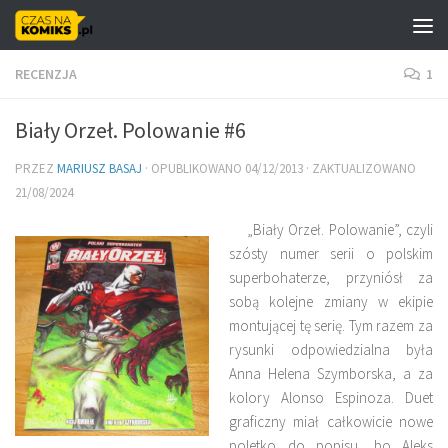
Skip to content
RECENZJA
1
Biały Orzeł. Polowanie #6
PRZEZ
MARIUSZ BASAJ
· OPUBLIKOWANO
04/12/2013
· ZAKTUALIZOWANO
21/08/2024
„Biały Orzeł. Polowanie”, czyli
szósty numer serii o polskim
superbohaterze, przyniósł za
sobą kolejne zmiany w ekipie
montującej tę serię. Tym razem za
rysunki odpowiedzialna była
Anna Helena Szymborska, a za
kolory Alonso Espinoza. Duet
graficzny miał całkowicie nowe
poletko do popisu, bo Aleks