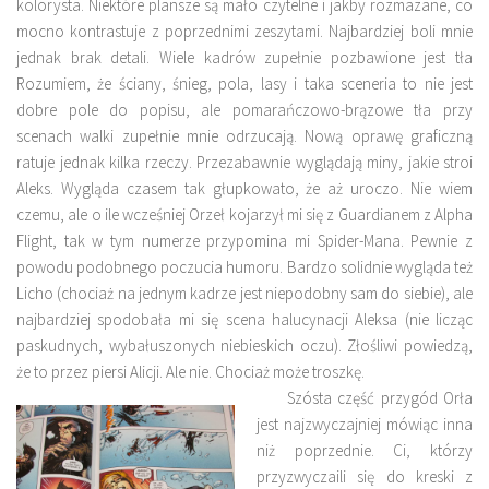
kolorysta. Niektóre plansze są mało czytelne i jakby rozmazane, co
mocno kontrastuje z poprzednimi zeszytami. Najbardziej boli mnie
jednak brak detali. Wiele kadrów zupełnie pozbawione jest tła
Rozumiem, że ściany, śnieg, pola, lasy i taka sceneria to nie jest
dobre pole do popisu, ale pomarańczowo-brązowe tła przy
scenach walki zupełnie mnie odrzucają. Nową oprawę graficzną
ratuje jednak kilka rzeczy. Przezabawnie wyglądają miny, jakie stroi
Aleks. Wygląda czasem tak głupkowato, że aż uroczo. Nie wiem
czemu, ale o ile wcześniej Orzeł kojarzył mi się z Guardianem z Alpha
Flight, tak w tym numerze przypomina mi Spider-Mana. Pewnie z
powodu podobnego poczucia humoru. Bardzo solidnie wygląda też
Licho (chociaż na jednym kadrze jest niepodobny sam do siebie), ale
najbardziej spodobała mi się scena halucynacji Aleksa (nie licząc
paskudnych, wybałuszonych niebieskich oczu). Złośliwi powiedzą,
że to przez piersi Alicji. Ale nie. Chociaż może troszkę.
Szósta część przygód Orła
jest najzwyczajniej mówiąc inna
niż poprzednie. Ci, którzy
przyzwyczaili się do kreski z